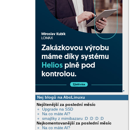
Nej blogů na AbcLinuxu
Nejčtenější za poslední měsíc
Upgrade na SSD
Na co máte AI?
smajlíky z mimibazaru :D :D :D :D
Nejkomentovanější za poslední měsíc
Na co máte AI?