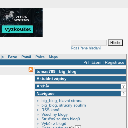
Rozšířené hledání
 je
Bazar
Portál
Práce
Mapa
Přihlášení
|
Registrace
tomas789
-
big_blog
Aktuální zápisy
Archív
?
Navigace
?
big_blog, hlavní strana
big_blog, stručný souhrn
RSS kanál
Všechny blogy
Stručný souhrn blogů
Výběr z blogů
Začni sledovat
(0)
?