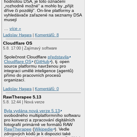
hodnotou DSA, je toto označení
„rozhodně možné“ a mohlo by „přijít
dříve či později“. On-line platformy a
vyhledávače zařazené na seznamy DSA
musejí
…
více »
Ladislav Hagara
|
Komentářů: 8
Cloudflare OS
5.8. 17:00 | Zajímavý software
Společnost Cloudflare
představila
Cloudflare OS
(
GitHub
), tj. open
source platformu navrženou pro
integraci umělé inteligence (agentů)
přímo do pracovních procesů
organizací.
Ladislav Hagara
|
Komentářů: 0
RawTherapee 5.13
5.8. 12:44 | Nová verze
Byla vydána nová verze 5.13
svobodného multiplatformního softwaru
pro konverzi a zpracování digitálních
fotografií primárně ve formátů RAW
RawTherapee
(
Wikipedie
). Vedle
zdrojových kódů je k dispozici také