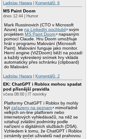
Ladislav Hagara
|
Komentářů: 6
MS Paint Doom
dnes 12:44 | Humor
Mark Russinovich (CTO v Microsoft
Azure) se
na LinkedIn pochlubil
svým
projektem
MS Paint Doom
napsaným
pomocí Claude. Hru Doom umožňuje
hrát v programu Malování (Microsoft
Paint). Malování funguje jako monitor.
Herní engine (ViZDoom) běží na pozadí
a každý vykreslený snímek hry vkládá
automaticky přes schránku (clipboard)
do Malování.
Ladislav Hagara
|
Komentářů: 2
EK: ChatGPT i Roblox mohou spadat
pod přísnější pravidla
včera 08:00 | IT novinky
Platformy ChatGPT i Roblox by mohly
být
zařazeny na seznam
mimořádně
velkých on-line platforem nebo
internetových vyhledávačů, na něž se
vztahují zvláštní podmínky podle
nařízení o digitálních službách (DSA).
Vzhledem k tomu, že ChatGPT i Roblox
oznámily počet uživatelů nad prahovou