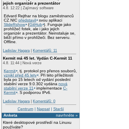
jejich organizér a prezentátor
4.8. 12:22 | Zajímavý software
Edvard Rejthar na blogu zaměstnanců
CZ.NIC
představil
svou aplikaci
SlideRshow
(
GitHub
). Funguje jako
prohlížeč fotek, ale i jako jejich
organizér a prezentátor. Neinstaluje se,
běží přímo v prohlížeči. Bez serveru.
Offline.
Ladislav Hagara
|
Komentářů: 11
Kermit má 45 let. Vydán C-Kermit 11
4.8. 11:44 | Nová verze
Kermit
, tj. protokol pro přenos souborů,
vznikl před 45 lety
. Při této příležitosti
byla po 15 letech od vydání poslední
stabilní verze 9.0.302 vydána
nová
stabilní verze 11
implementace
C-
Kermit
. S podporou IPv6.
Ladislav Hagara
|
Komentářů: 0
Centrum
|
Napsat
|
Starší
Anketa
navrhněte »
Které desktopové prostředí na Linuxu
používáte?