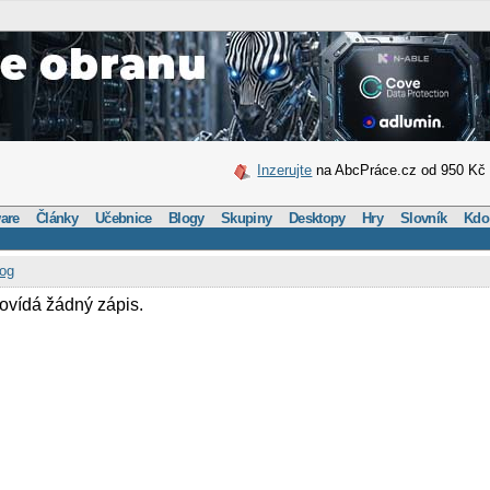
Inzerujte
na AbcPráce.cz od 950 Kč
are
Články
Učebnice
Blogy
Skupiny
Desktopy
Hry
Slovník
Kdo
log
vídá žádný zápis.