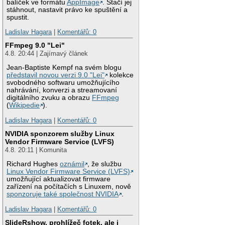
balíček ve formátu
AppImage
. Stačí jej
stáhnout, nastavit právo ke spuštění a
spustit.
Ladislav Hagara
|
Komentářů: 0
FFmpeg 9.0 "Lei"
4.8. 20:44 | Zajímavý článek
Jean-Baptiste Kempf na svém blogu
představil novou verzi 9.0 "Lei"
kolekce
svobodného softwaru umožňujícího
nahrávání, konverzi a streamovaní
digitálního zvuku a obrazu
FFmpeg
(
Wikipedie
).
Ladislav Hagara
|
Komentářů: 0
NVIDIA sponzorem služby Linux
Vendor Firmware Service (LVFS)
4.8. 20:11 | Komunita
Richard Hughes
oznámil
, že službu
Linux Vendor Firmware Service (LVFS)
umožňující aktualizovat firmware
zařízení na počítačích s Linuxem, nově
sponzoruje také společnost NVIDIA
.
Ladislav Hagara
|
Komentářů: 0
SlideRshow, prohlížeč fotek, ale i