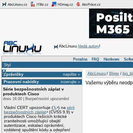
AbcLinuxu.cz
ITBiz.cz
HDmag.cz
AbcPráce.cz
AbcLinuxu
hledá autory
!
Poradna
FAQ
Hardware
Softw
Styl
×
AbcLinuxu
:/
Blogy
/
big_b
Zprávičky
napište »
Pracovní nabídky
inzerujte »
Vašemu výběru neodpo
Série bezpečnostních záplat v
produktech Cisco
dnes 16:00 | Bezpečnostní upozornění
Vládní CERT upozorňuje (
𝕏
) na
sérii
bezpečnostních záplat
(CVSS 9.9) v
produktech Cisco řešících kritické
zranitelnosti umožňující obejití
autentizace, eskalaci oprávnění,
vzdálené spuštění kódu a odepření