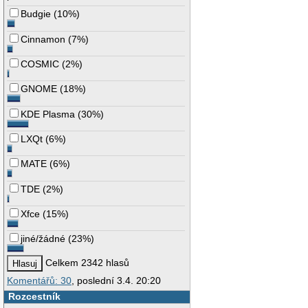
Budgie
(
10%
)
Cinnamon
(
7%
)
COSMIC
(
2%
)
GNOME
(
18%
)
KDE Plasma
(
30%
)
LXQt
(
6%
)
MATE
(
6%
)
TDE
(
2%
)
Xfce
(
15%
)
jiné/žádné
(
23%
)
Celkem 2342 hlasů
Komentářů: 30
, poslední 3.4. 20:20
Rozcestník