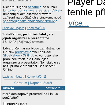
Player D
4.8. 20:11 | Komunita
Richard Hughes
oznámil
, že službu
tenhle pří
Linux Vendor Firmware Service (LVFS)
umožňující aktualizovat firmware
zařízení na počítačích s Linuxem, nově
více...
sponzoruje také společnost NVIDIA
.
Ladislav Hagara
|
Komentářů: 0
SlideRshow, prohlížeč fotek, ale i
jejich organizér a prezentátor
4.8. 12:22 | Zajímavý software
Edvard Rejthar na blogu zaměstnanců
CZ.NIC
představil
svou aplikaci
SlideRshow
(
GitHub
). Funguje jako
prohlížeč fotek, ale i jako jejich
organizér a prezentátor. Neinstaluje se,
běží přímo v prohlížeči. Bez serveru.
Offline.
Ladislav Hagara
|
Komentářů: 11
Centrum
|
Napsat
|
Starší
Anketa
navrhněte »
Které desktopové prostředí na Linuxu
používáte?
Budgie
(
10%
)