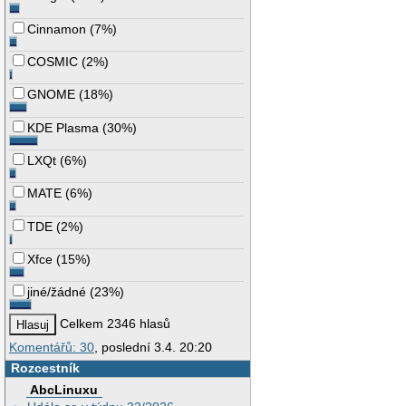
Cinnamon
(
7%
)
COSMIC
(
2%
)
GNOME
(
18%
)
KDE Plasma
(
30%
)
LXQt
(
6%
)
MATE
(
6%
)
TDE
(
2%
)
Xfce
(
15%
)
jiné/žádné
(
23%
)
Celkem 2346 hlasů
Komentářů: 30
, poslední 3.4. 20:20
Rozcestník
AbcLinuxu