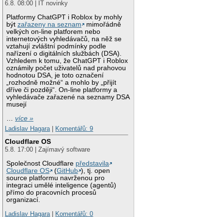
6.8. 08:00 | IT novinky
Platformy ChatGPT i Roblox by mohly
být
zařazeny na seznam
mimořádně
velkých on-line platforem nebo
internetových vyhledávačů, na něž se
vztahují zvláštní podmínky podle
nařízení o digitálních službách (DSA).
Vzhledem k tomu, že ChatGPT i Roblox
oznámily počet uživatelů nad prahovou
hodnotou DSA, je toto označení
„rozhodně možné“ a mohlo by „přijít
dříve či později“. On-line platformy a
vyhledávače zařazené na seznamy DSA
musejí
…
více »
Ladislav Hagara
|
Komentářů: 9
Cloudflare OS
5.8. 17:00 | Zajímavý software
Společnost Cloudflare
představila
Cloudflare OS
(
GitHub
), tj. open
source platformu navrženou pro
integraci umělé inteligence (agentů)
přímo do pracovních procesů
organizací.
Ladislav Hagara
|
Komentářů: 0