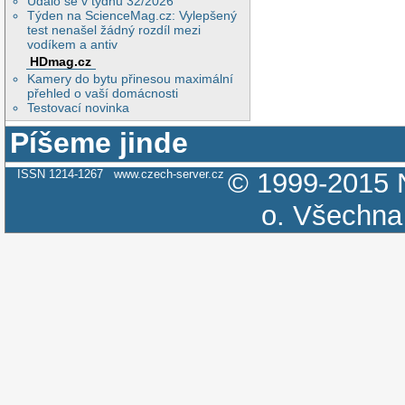
Událo se v týdnu 32/2026
Týden na ScienceMag.cz: Vylepšený
test nenašel žádný rozdíl mezi
vodíkem a antiv
HDmag.cz
Kamery do bytu přinesou maximální
přehled o vaší domácnosti
Testovací novinka
Píšeme jinde
ISSN 1214-1267
www.czech-server.cz
© 1999-2015
o.
Všechna 