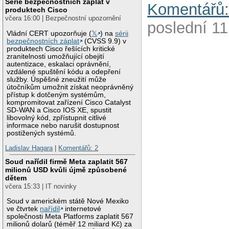
Série bezpečnostních záplat v
Komentářů:
produktech Cisco
včera 16:00 | Bezpečnostní upozornění
poslední 11
Vládní CERT upozorňuje (
𝕏
) na
sérii
bezpečnostních záplat
(CVSS 9.9) v
produktech Cisco řešících kritické
zranitelnosti umožňující obejití
autentizace, eskalaci oprávnění,
vzdálené spuštění kódu a odepření
služby. Úspěšné zneužití může
útočníkům umožnit získat neoprávněný
přístup k dotčeným systémům,
kompromitovat zařízení Cisco Catalyst
SD-WAN a Cisco IOS XE, spustit
libovolný kód, zpřístupnit citlivé
informace nebo narušit dostupnost
postižených systémů.
Ladislav Hagara
|
Komentářů: 2
Soud nařídil firmě Meta zaplatit 567
milionů USD kvůli újmě způsobené
dětem
včera 15:33 | IT novinky
Soud v americkém státě Nové Mexiko
ve čtvrtek
nařídil
internetové
společnosti Meta Platforms zaplatit 567
milionů dolarů (téměř 12 miliard Kč) za