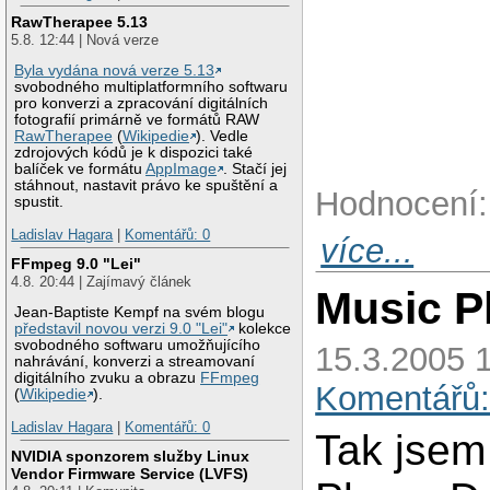
RawTherapee 5.13
5.8. 12:44 | Nová verze
Byla vydána nová verze 5.13
svobodného multiplatformního softwaru
pro konverzi a zpracování digitálních
fotografií primárně ve formátů RAW
RawTherapee
(
Wikipedie
). Vedle
zdrojových kódů je k dispozici také
balíček ve formátu
AppImage
. Stačí jej
stáhnout, nastavit právo ke spuštění a
Hodnocení:
spustit.
Ladislav Hagara
|
Komentářů: 0
více...
FFmpeg 9.0 "Lei"
4.8. 20:44 | Zajímavý článek
Music P
Jean-Baptiste Kempf na svém blogu
představil novou verzi 9.0 "Lei"
kolekce
svobodného softwaru umožňujícího
15.3.2005 
nahrávání, konverzi a streamovaní
digitálního zvuku a obrazu
FFmpeg
Komentářů:
(
Wikipedie
).
Ladislav Hagara
|
Komentářů: 0
Tak jsem
NVIDIA sponzorem služby Linux
Vendor Firmware Service (LVFS)