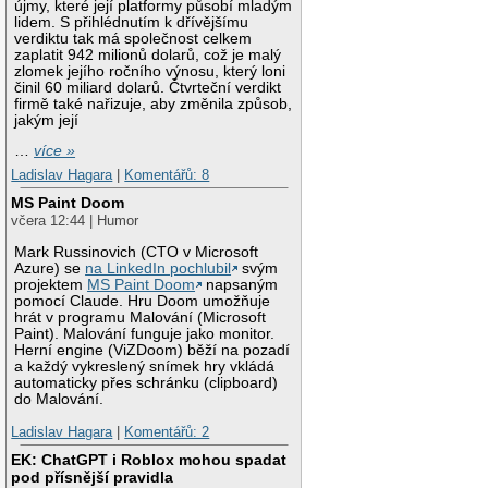
újmy, které její platformy působí mladým
lidem. S přihlédnutím k dřívějšímu
verdiktu tak má společnost celkem
zaplatit 942 milionů dolarů, což je malý
zlomek jejího ročního výnosu, který loni
činil 60 miliard dolarů. Čtvrteční verdikt
firmě také nařizuje, aby změnila způsob,
jakým její
…
více »
Ladislav Hagara
|
Komentářů: 8
MS Paint Doom
včera 12:44 | Humor
Mark Russinovich (CTO v Microsoft
Azure) se
na LinkedIn pochlubil
svým
projektem
MS Paint Doom
napsaným
pomocí Claude. Hru Doom umožňuje
hrát v programu Malování (Microsoft
Paint). Malování funguje jako monitor.
Herní engine (ViZDoom) běží na pozadí
a každý vykreslený snímek hry vkládá
automaticky přes schránku (clipboard)
do Malování.
Ladislav Hagara
|
Komentářů: 2
EK: ChatGPT i Roblox mohou spadat
pod přísnější pravidla