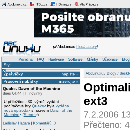
AbcLinuxu.cz
ITBiz.cz
HDmag.cz
AbcPráce.cz
AbcLinuxu
hledá autory
!
Poradna
FAQ
Hardware
Software
Články
Učebnice
Blog
Styl
×
AbcLinuxu
:/
Blogy
/
deskt
Zprávičky
napište »
Pracovní nabídky
inzerujte »
Optimal
Quake: Dawn of the Machine
dnes 04:44 | IT novinky
ext3
U příležitosti 30. výročí vydání
počítačové hry
Quake
byla
vydána
nová epizoda
s názvem
Dawn of the
7.2.2006 13
Machine
(
Steam
).
Přečteno: 4
Ladislav Hagara
|
Komentářů: 0