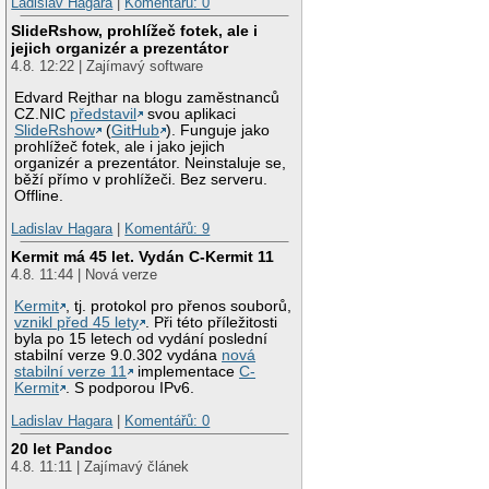
Ladislav Hagara
|
Komentářů: 0
SlideRshow, prohlížeč fotek, ale i
jejich organizér a prezentátor
4.8. 12:22 | Zajímavý software
Edvard Rejthar na blogu zaměstnanců
CZ.NIC
představil
svou aplikaci
SlideRshow
(
GitHub
). Funguje jako
prohlížeč fotek, ale i jako jejich
organizér a prezentátor. Neinstaluje se,
běží přímo v prohlížeči. Bez serveru.
Offline.
Ladislav Hagara
|
Komentářů: 9
Kermit má 45 let. Vydán C-Kermit 11
4.8. 11:44 | Nová verze
Kermit
, tj. protokol pro přenos souborů,
vznikl před 45 lety
. Při této příležitosti
byla po 15 letech od vydání poslední
stabilní verze 9.0.302 vydána
nová
stabilní verze 11
implementace
C-
Kermit
. S podporou IPv6.
Ladislav Hagara
|
Komentářů: 0
20 let Pandoc
4.8. 11:11 | Zajímavý článek