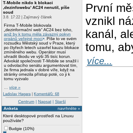
T-Mobile nikdo k blokaci
První měs
‚dezinfowebu‘ AC24 nenutil, píše
soud
vznikl n
3.8. 17:22 | Zajímavý článek
Firma T-Mobile blokovala
kanál, a
„dezinformační web“ AC24 bez toho,
aniž by k tomu měla závazný pokyn
orgánů veřejné moci
. Píše to ve svém
tomu, ab
rozsudku Městský soud v Praze, který
po čtyřech letech uzavřel kauzu blokace
zmíněného webu. Operátor musí
uhradit škodu ve výši 35 tisíc korun.
více...
Advokát společnosti T-Mobile se snažil i
u odvolacího senátu argumentovat tím,
že firma jednala v dobré víře, když na
stránky omezila přístup poté, co ji k
tomu vyzvalo
…
více »
Ladislav Hagara
|
Komentářů: 68
Centrum
|
Napsat
|
Starší
Anketa
navrhněte »
Které desktopové prostředí na Linuxu
používáte?
Budgie
(
10%
)