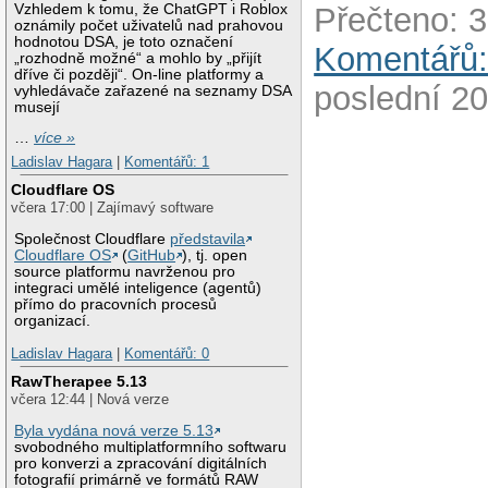
Vzhledem k tomu, že ChatGPT i Roblox
Přečteno: 3
oznámily počet uživatelů nad prahovou
hodnotou DSA, je toto označení
Komentářů:
„rozhodně možné“ a mohlo by „přijít
dříve či později“. On-line platformy a
poslední 20
vyhledávače zařazené na seznamy DSA
musejí
…
více »
Ladislav Hagara
|
Komentářů: 1
Cloudflare OS
včera 17:00 | Zajímavý software
Společnost Cloudflare
představila
Cloudflare OS
(
GitHub
), tj. open
source platformu navrženou pro
integraci umělé inteligence (agentů)
přímo do pracovních procesů
organizací.
Ladislav Hagara
|
Komentářů: 0
RawTherapee 5.13
včera 12:44 | Nová verze
Byla vydána nová verze 5.13
svobodného multiplatformního softwaru
pro konverzi a zpracování digitálních
fotografií primárně ve formátů RAW