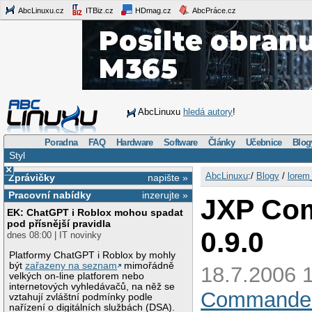
AbcLinuxu.cz
ITBiz.cz
HDmag.cz
AbcPráce.cz
AbcLinuxu
hledá autory
!
Poradna
FAQ
Hardware
Software
Články
Učebnice
Blog
Styl
×
AbcLinuxu
:/
Blogy
/
lorem
Zprávičky
napište »
Pracovní nabídky
inzerujte »
JXP Com
EK: ChatGPT i Roblox mohou spadat
pod přísnější pravidla
0.9.0
dnes 08:00 | IT novinky
Platformy ChatGPT i Roblox by mohly
být
zařazeny na seznam
mimořádně
18.7.2006 
velkých on-line platforem nebo
internetových vyhledávačů, na něž se
Commander
vztahují zvláštní podmínky podle
nařízení o digitálních službách (DSA).