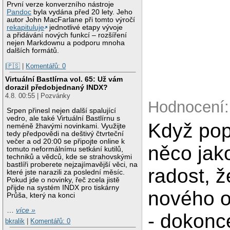
První verze konverzního nástroje
Pandoc
byla vydána před 20 lety. Jeho
autor John MacFarlane při tomto výročí
rekapituluje
jednotlivé etapy vývoje
a přidávání nových funkcí – rozšíření
nejen Markdownu a podporu mnoha
dalších formátů.
|🇵🇸
|
Komentářů: 0
Virtuální Bastlírna vol. 65: Už vám
dorazil předobjednaný INDX?
4.8. 00:55 | Pozvánky
Hodnocení:
Srpen přinesl nejen další spalující
vedro, ale také Virtuální Bastlírnu s
Když pop
neméně žhavými novinkami. Využijte
tedy předpovědi na deštivý čtvrteční
večer a od 20:00 se připojte online k
něco ja
tomuto neformálnímu setkání kutilů,
techniků a vědců, kde se strahovskými
bastlíři proberete nejzajímavější věci, na
radost, 
které jste narazili za poslední měsíc.
Pokud jde o novinky, řeč zcela jistě
přijde na systém INDX pro tiskárny
nového o
Průša, který na konci
…
více »
- dokonce
bkralik
|
Komentářů: 0