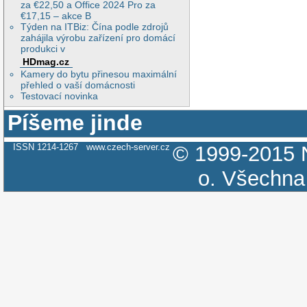
za €22,50 a Office 2024 Pro za
€17,15 – akce B
Týden na ITBiz: Čína podle zdrojů
zahájila výrobu zařízení pro domácí
produkci v
HDmag.cz
Kamery do bytu přinesou maximální
přehled o vaší domácnosti
Testovací novinka
Píšeme jinde
ISSN 1214-1267
www.czech-server.cz
© 1999-2015
o.
Všechna 