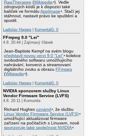
RawTherapee
(
Wikipedie
). Vedle
zdrojových kódů je k dispozici také
balíček ve formátu
AppImage
. Stačí jej
stáhnout, nastavit právo ke spuštění a
spustit.
Ladislav Hagara
|
Komentářů: 0
FFmpeg 9.0 "Lei"
4.8. 20:44 | Zajímavý článek
Jean-Baptiste Kempf na svém blogu
představil novou verzi 9.0 "Lei"
kolekce
svobodného softwaru umožňujícího
nahrávání, konverzi a streamovaní
digitálního zvuku a obrazu
FFmpeg
(
Wikipedie
).
Ladislav Hagara
|
Komentářů: 0
NVIDIA sponzorem služby Linux
Vendor Firmware Service (LVFS)
4.8. 20:11 | Komunita
Richard Hughes
oznámil
, že službu
Linux Vendor Firmware Service (LVFS)
umožňující aktualizovat firmware
zařízení na počítačích s Linuxem, nově
sponzoruje také společnost NVIDIA
.