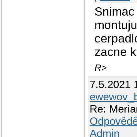
Snimac 
montuju
cerpadl
zacne k
R>
7.5.2021 
ewewov_b
Re: Meria
Odpovědě
Admin