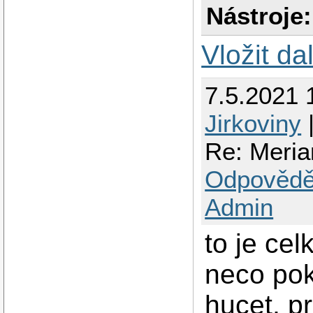
Nástroje:
Vložit da
7.5.2021 
Jirkoviny
|
Re: Meria
Odpovědě
Admin
to je ce
neco poka
hucet, p