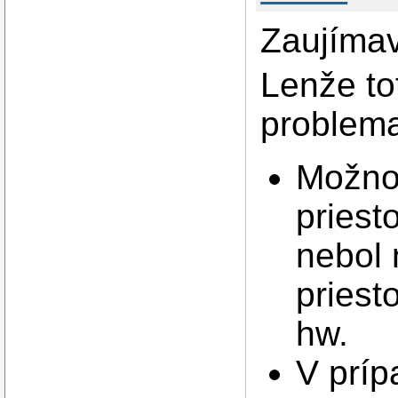
Zaujímav
Lenže to
problemat
Možnos
priest
nebol 
priest
hw.
V príp