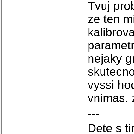
Tvuj pro
ze ten m
kalibrov
parametry
nejaky gr
skutecno
vyssi ho
vnimas, 
---
Dete s t