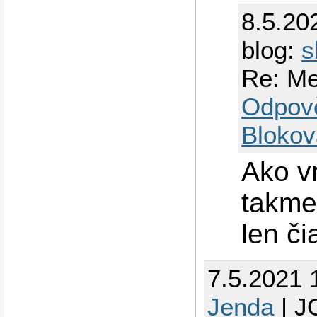
8.5.20
blog:
s
Re: Me
Odpov
Blokov
Ako vr
takmer
len č
7.5.2021 
Jenda
| J