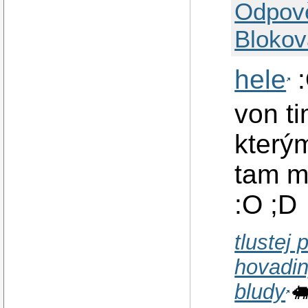
Odpov
Blokov
hele
:
von ti
kterým
tam m
:O ;D
tlustej 
hovadi
bludy
