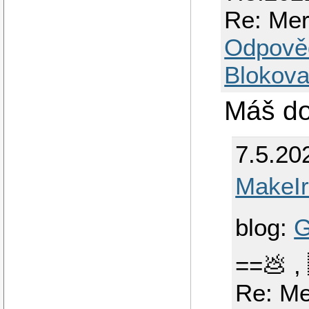
Re: Mer
Odpově
Blokova
Máš do
7.5.20
MakeI
blog:
G
==💩 ,
Re: Me