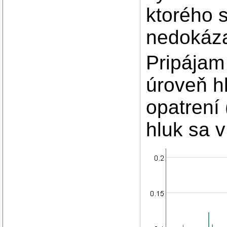
ktorého 
nedokáza
Pripájam
úroveň h
opatrení
hluk sa v