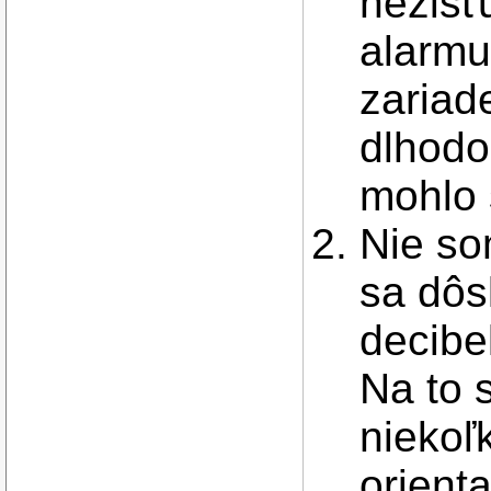
nezisť
alarmu
zariad
dlhodo
mohlo 
Nie so
sa dô
decibe
Na to 
niekoľ
orient