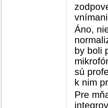
zodpov
vnímani
Áno, nie
normali
by boli
mikrofó
sú prof
k nim p
Pre mňa 
integro