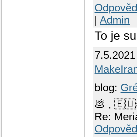
Odpověd
|
Admin
To je su
7.5.2021
MakeIra
blog:
Gré
💩 , 🇪
Re: Meri
Odpověd