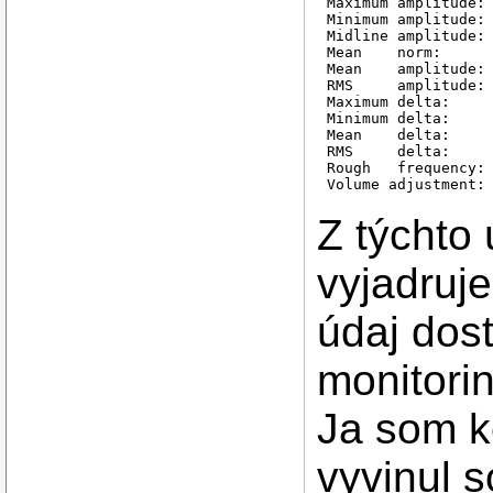
Maximum amplitude: 
Minimum amplitude: 
Midline amplitude: 
Mean    norm:      
Mean    amplitude: 
RMS     amplitude: 
Maximum delta:     
Minimum delta:     
Mean    delta:     
RMS     delta:     
Rough   frequency: 
Volume adjustment:
Z týchto 
vyjadruj
údaj dos
monitori
Ja som k
vyvinul s