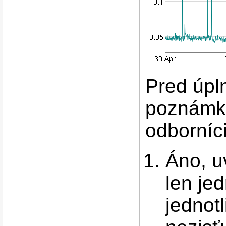
Pred úpl
poznámky
odborníci
Áno, u
len je
jednot