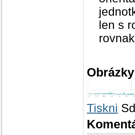
jednot
len s 
rovnak
Obrázky
Tiskni
Sd
Koment