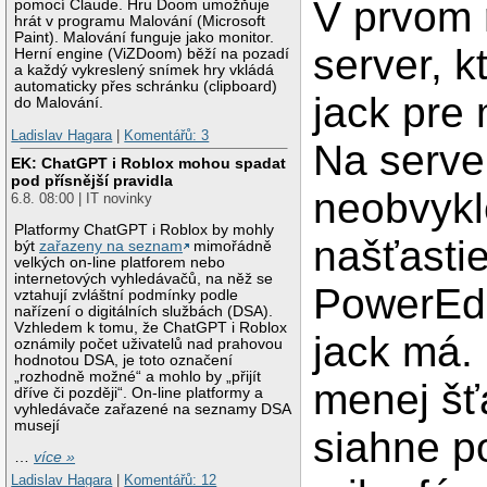
V prvom 
pomocí Claude. Hru Doom umožňuje
hrát v programu Malování (Microsoft
Paint). Malování funguje jako monitor.
server, k
Herní engine (ViZDoom) běží na pozadí
a každý vykreslený snímek hry vkládá
automaticky přes schránku (clipboard)
jack pre 
do Malování.
Ladislav Hagara
|
Komentářů: 3
Na serve
EK: ChatGPT i Roblox mohou spadat
pod přísnější pravidla
neobvykl
6.8. 08:00 | IT novinky
Platformy ChatGPT i Roblox by mohly
našťastie
být
zařazeny na seznam
mimořádně
velkých on-line platforem nebo
internetových vyhledávačů, na něž se
PowerEd
vztahují zvláštní podmínky podle
nařízení o digitálních službách (DSA).
Vzhledem k tomu, že ChatGPT i Roblox
jack má.
oznámily počet uživatelů nad prahovou
hodnotou DSA, je toto označení
„rozhodně možné“ a mohlo by „přijít
menej šť
dříve či později“. On-line platformy a
vyhledávače zařazené na seznamy DSA
musejí
siahne 
…
více »
Ladislav Hagara
|
Komentářů: 12