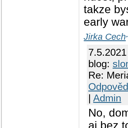
takze by
early wa
Jirka Cech
7.5.2021
blog:
slo
Re: Meri
Odpověd
|
Admin
No, dom
aj bez 