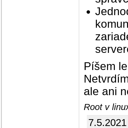
Jedno
komun
zaria
serve
Píšem le
Netvrdím
ale ani 
Root v linu
7.5.2021