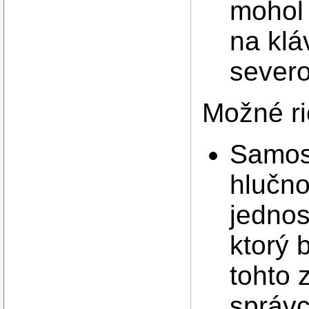
mohol 
na klá
sever
Možné ri
Samos
hlučno
jednos
ktorý 
tohto 
správc