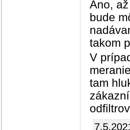
Áno, až
bude mô
nadávam
takom p
V prípa
meranie
tam hluk
zákazní
odfiltro
7.5.202