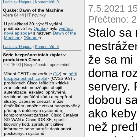
Ladislav Hagara
|
Komentářů: 0
7.5.2021 15
Quake: Dawn of the Machine
včera 04:44 | IT novinky
Přečteno: 2
U příležitosti 30. výročí vydání
Stalo sa 
počítačové hry
Quake
byla
vydána
nová epizoda
s názvem
Dawn of the
Machine
(
Steam
).
nestrážen
Ladislav Hagara
|
Komentářů: 6
Série bezpečnostních záplat v
že sa mi
produktech Cisco
7.8. 16:00 | Bezpečnostní upozornění
doma roz
Vládní CERT upozorňuje (
𝕏
) na
sérii
bezpečnostních záplat
(CVSS 9.9) v
servery.
produktech Cisco řešících kritické
zranitelnosti umožňující obejití
autentizace, eskalaci oprávnění,
dobou sa
vzdálené spuštění kódu a odepření
služby. Úspěšné zneužití může
útočníkům umožnit získat neoprávněný
ako keby
přístup k dotčeným systémům,
kompromitovat zařízení Cisco Catalyst
SD-WAN a Cisco IOS XE, spustit
než pred
libovolný kód, zpřístupnit citlivé
informace nebo narušit dostupnost
postižených systémů.