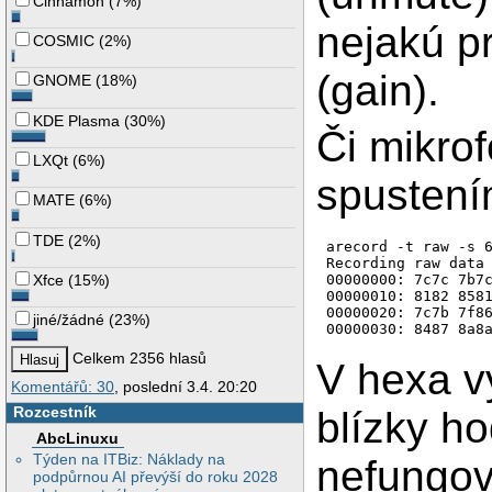
Cinnamon
(
7%
)
nejakú p
COSMIC
(
2%
)
(gain).
GNOME
(
18%
)
KDE Plasma
(
30%
)
Či mikro
LXQt
(
6%
)
spustení
MATE
(
6%
)
TDE
(
2%
)
arecord -t raw -s 6
Recording raw data 
00000000: 7c7c 7b7c
Xfce
(
15%
)
00000010: 8182 8581
00000020: 7c7b 7f86
jiné/žádné
(
23%
)
00000030: 8487 8a8
Celkem 2356 hlasů
V hexa v
Komentářů: 30
, poslední 3.4. 20:20
Rozcestník
blízky h
AbcLinuxu
Týden na ITBiz: Náklady na
nefungova
podpůrnou AI převýší do roku 2028