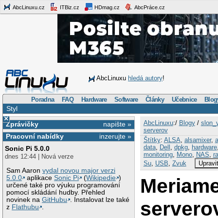
AbcLinuxu.cz
ITBiz.cz
HDmag.cz
AbcPráce.cz
AbcLinuxu
hledá autory
!
Poradna
FAQ
Hardware
Software
Články
Učebnice
Blog
Styl
×
AbcLinuxu
:/
Blogy
/
slon_
Zprávičky
napište »
serverov
Pracovní nabídky
inzerujte »
Štítky
:
ALSA
,
alsamixer
,
data
,
Dell
,
dpkg
,
hardware
Sonic Pi 5.0.0
monitoring
,
Mono
,
NAS
,
r
dnes 12:44 | Nová verze
Su
,
USB
,
Zvuk
Upravi
Sam Aaron
vydal novou major verzi
5.0.0
aplikace
Sonic Pi
(
Wikipedie
)
Meriame
určené také pro výuku programování
pomocí skládání hudby. Přehled
novinek na
GitHubu
. Instalovat lze také
servero
z
Flathubu
.