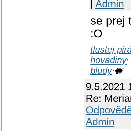
|
Admin
se prej 
:O
tlustej pi
hovadiny
bludy
🐖
9.5.2021 
Re: Meria
Odpovědě
Admin