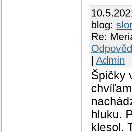
10.5.202
blog:
slo
Re: Meri
Odpověd
|
Admin
Špičky 
chvíľam
nachádza
hluku. 
klesol. 