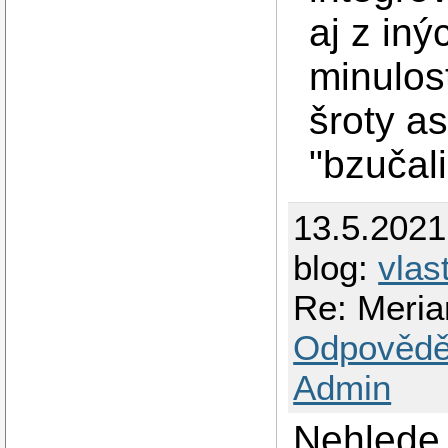
aj z in
minulost
šroty a
"bzučali
13.5.202
blog:
vlas
Re: Meria
Odpovědě
Admin
Nehlede 