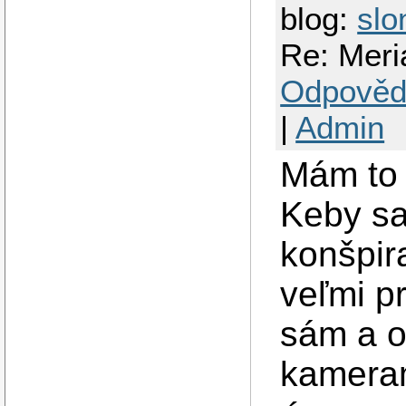
blog:
slo
Re: Meri
Odpověd
|
Admin
Mám to 
Keby sa
konšpir
veľmi p
sám a o
kamera