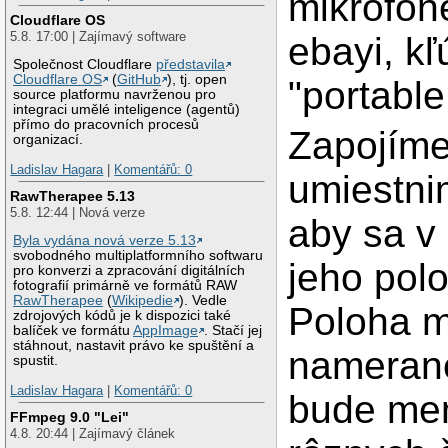
mikrofón
Cloudflare OS
5.8. 17:00 | Zajímavý software
ebayi, k
Společnost Cloudflare
představila
Cloudflare OS
(
GitHub
), tj. open
"portable
source platformu navrženou pro
integraci umělé inteligence (agentů)
přímo do pracovních procesů
Zapojíme
organizací.
Ladislav Hagara
|
Komentářů: 0
umiestni
RawTherapee 5.13
5.8. 12:44 | Nová verze
aby sa v
Byla vydána nová verze 5.13
svobodného multiplatformního softwaru
jeho pol
pro konverzi a zpracování digitálních
fotografií primárně ve formátů RAW
RawTherapee
(
Wikipedie
). Vedle
Poloha m
zdrojových kódů je k dispozici také
balíček ve formátu
AppImage
. Stačí jej
stáhnout, nastavit právo ke spuštění a
namerané
spustit.
Ladislav Hagara
|
Komentářů: 0
bude men
FFmpeg 9.0 "Lei"
4.8. 20:44 | Zajímavý článek