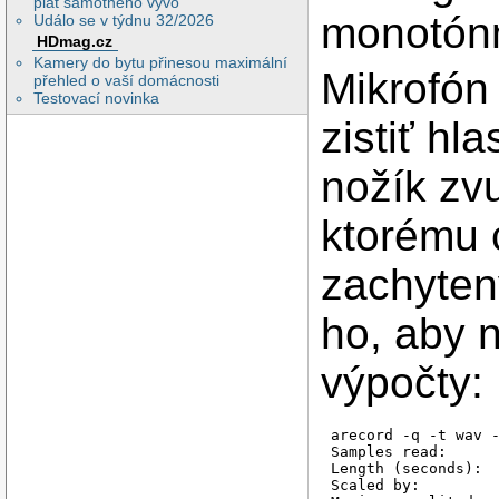
plat samotného vývo
monotón
Událo se v týdnu 32/2026
HDmag.cz
Kamery do bytu přinesou maximální
Mikrofón
přehled o vaší domácnosti
Testovací novinka
zistiť hl
nožík zv
ktorému 
zachyte
ho, aby 
výpočty:
arecord -q -t wav -
Samples read:      
Length (seconds):  
Scaled by:         