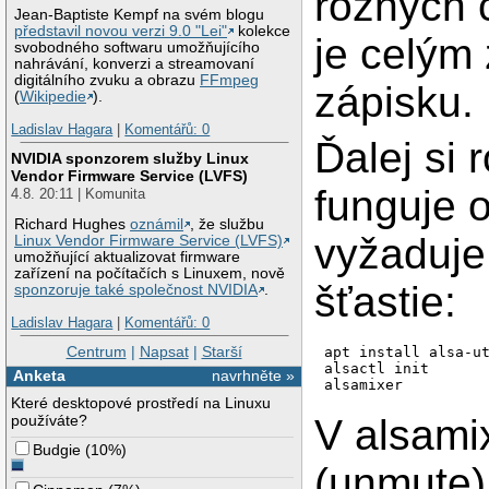
rôznych 
Jean-Baptiste Kempf na svém blogu
představil novou verzi 9.0 "Lei"
kolekce
je celým
svobodného softwaru umožňujícího
nahrávání, konverzi a streamovaní
digitálního zvuku a obrazu
FFmpeg
zápisku.
(
Wikipedie
).
Ladislav Hagara
|
Komentářů: 0
Ďalej si
NVIDIA sponzorem služby Linux
Vendor Firmware Service (LVFS)
funguje o
4.8. 20:11 | Komunita
Richard Hughes
oznámil
, že službu
vyžaduje
Linux Vendor Firmware Service (LVFS)
umožňující aktualizovat firmware
zařízení na počítačích s Linuxem, nově
šťastie:
sponzoruje také společnost NVIDIA
.
Ladislav Hagara
|
Komentářů: 0
Centrum
|
Napsat
|
Starší
apt install alsa-ut
alsactl init

Anketa
navrhněte »
alsamixer
Které desktopové prostředí na Linuxu
používáte?
V alsami
Budgie
(
10%
)
(unmute)