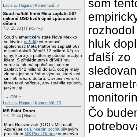
som tent
Ladislav Hagara
|
Komentářů: 3
empiricky
Soud nařídil firmě Meta zaplatit 567
milionů USD kvůli újmě způsobené
dětem
rozhodol
7.8. 15:33 | IT novinky
Soud v americkém státě Nové Mexiko
hluk dopl
ve čtvrtek
nařídil
internetové
společnosti Meta Platforms zaplatit 567
milionů dolarů (téměř 12 miliard Kč) za
ďalší zo
újmy, které její platformy působí mladým
lidem. S přihlédnutím k dřívějšímu
verdiktu tak má společnost celkem
sledova
zaplatit 942 milionů dolarů, což je malý
zlomek jejího ročního výnosu, který loni
činil 60 miliard dolarů. Čtvrteční verdikt
parametr
firmě také nařizuje, aby změnila způsob,
jakým její
monitori
…
více »
Ladislav Hagara
|
Komentářů: 13
Čo bude
MS Paint Doom
7.8. 12:44 | Humor
potrebov
Mark Russinovich (CTO v Microsoft
Azure) se
na LinkedIn pochlubil
svým
projektem
MS Paint Doom
napsaným