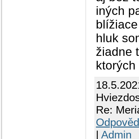
iných pa
blížiac
hluk so
žiadne 
ktorých 
18.5.202
Hviezdo
Re: Meri
Odpověd
|
Admin