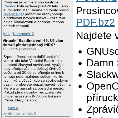
První verze konverzního nástroje
Pandoc
byla vydána před 20 lety. Jeho
Prosinco
autor John MacFarlane při tomto výročí
rekapituluje
jednotlivé etapy vývoje
a přidávání nových funkcí – rozšíření
PDF.bz2
nejen Markdownu a podporu mnoha
dalších formátů.
Najdete 
|🇵🇸
|
Komentářů: 0
Virtuální Bastlírna vol. 65: Už vám
dorazil předobjednaný INDX?
GNUso
4.8. 00:55 | Pozvánky
Srpen přinesl nejen další spalující
Damn S
vedro, ale také Virtuální Bastlírnu s
neméně žhavými novinkami. Využijte
tedy předpovědi na deštivý čtvrteční
Slackw
večer a od 20:00 se připojte online k
tomuto neformálnímu setkání kutilů,
techniků a vědců, kde se strahovskými
OpenOf
bastlíři proberete nejzajímavější věci, na
které jste narazili za poslední měsíc.
Pokud jde o novinky, řeč zcela jistě
příruc
přijde na systém INDX pro tiskárny
Průša, který na konci
Zprávi
…
více »
bkralik
|
Komentářů: 0