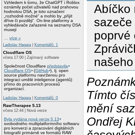
Vzhledem k tomu, že ChatGPT i Roblox
Abíčko
oznámily počet uživatelů nad prahovou
hodnotou DSA, je toto označení
„rozhodně možné“ a mohlo by „přijít
sazeče 
dříve či později“. On-line platformy a
vyhledávače zařazené na seznamy DSA
musejí
poprvé
…
více »
Zprávič
Ladislav Hagara
|
Komentářů: 1
Cloudflare OS
včera 17:00 | Zajímavý software
našeho 
Společnost Cloudflare
představila
Cloudflare OS
(
GitHub
), tj. open
source platformu navrženou pro
Poznámk
integraci umělé inteligence (agentů)
přímo do pracovních procesů
organizací.
Tímto čí
Ladislav Hagara
|
Komentářů: 0
mění saz
RawTherapee 5.13
včera 12:44 | Nová verze
Ondřej Kr
Byla vydána nová verze 5.13
svobodného multiplatformního softwaru
pro konverzi a zpracování digitálních
časových
fotografií primárně ve formátů RAW