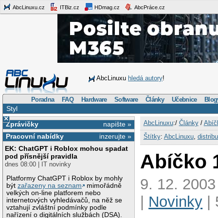
AbcLinuxu.cz
ITBiz.cz
HDmag.cz
AbcPráce.cz
AbcLinuxu
hledá autory
!
Poradna
FAQ
Hardware
Software
Články
Učebnice
Blog
Styl
×
AbcLinuxu
:/
Články
/
Abíč
Zprávičky
napište »
Pracovní nabídky
inzerujte »
Štítky
:
AbcLinuxu
,
distrib
EK: ChatGPT i Roblox mohou spadat
Abíčko 
pod přísnější pravidla
dnes 08:00 | IT novinky
Platformy ChatGPT i Roblox by mohly
9. 12. 2003
být
zařazeny na seznam
mimořádně
velkých on-line platforem nebo
|
Novinky
|
internetových vyhledávačů, na něž se
vztahují zvláštní podmínky podle
nařízení o digitálních službách (DSA).