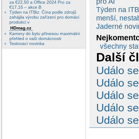
pro AI
za €22,50 a Office 2024 Pro za
€17,15 – akce B
Týden na ITBi
Týden na ITBiz: Čína podle zdrojů
menší, nestab
zahájila výrobu zařízení pro domácí
produkci v
Jaderné novi
HDmag.cz
Kamery do bytu přinesou maximální
Nejkomento
přehled o vaší domácnosti
Testovací novinka
všechny stat
Další č
Událo se
Událo se
Událo se
Událo se
Událo se