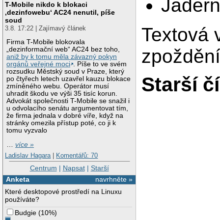
Jadern
T-Mobile nikdo k blokaci
‚dezinfowebu‘ AC24 nenutil, píše
soud
Textová 
3.8. 17:22 | Zajímavý článek
Firma T-Mobile blokovala
zpožděn
„dezinformační web“ AC24 bez toho,
aniž by k tomu měla závazný pokyn
orgánů veřejné moci
. Píše to ve svém
rozsudku Městský soud v Praze, který
Starší č
po čtyřech letech uzavřel kauzu blokace
zmíněného webu. Operátor musí
uhradit škodu ve výši 35 tisíc korun.
Advokát společnosti T-Mobile se snažil i
u odvolacího senátu argumentovat tím,
že firma jednala v dobré víře, když na
stránky omezila přístup poté, co ji k
tomu vyzvalo
…
více »
Ladislav Hagara
|
Komentářů: 70
Centrum
|
Napsat
|
Starší
Anketa
navrhněte »
Které desktopové prostředí na Linuxu
používáte?
Budgie
(
10%
)