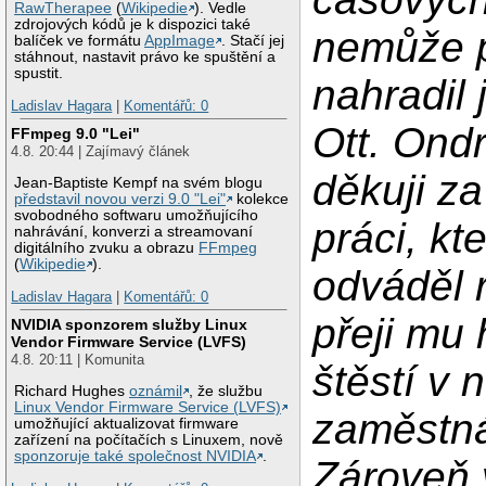
RawTherapee
(
Wikipedie
). Vedle
zdrojových kódů je k dispozici také
nemůže p
balíček ve formátu
AppImage
. Stačí jej
stáhnout, nastavit právo ke spuštění a
spustit.
nahradil 
Ladislav Hagara
|
Komentářů: 0
Ott. Ondr
FFmpeg 9.0 "Lei"
4.8. 20:44 | Zajímavý článek
děkuji z
Jean-Baptiste Kempf na svém blogu
představil novou verzi 9.0 "Lei"
kolekce
svobodného softwaru umožňujícího
práci, kt
nahrávání, konverzi a streamovaní
digitálního zvuku a obrazu
FFmpeg
(
Wikipedie
).
odváděl r
Ladislav Hagara
|
Komentářů: 0
přeji mu
NVIDIA sponzorem služby Linux
Vendor Firmware Service (LVFS)
4.8. 20:11 | Komunita
štěstí v
Richard Hughes
oznámil
, že službu
Linux Vendor Firmware Service (LVFS)
zaměstná
umožňující aktualizovat firmware
zařízení na počítačích s Linuxem, nově
sponzoruje také společnost NVIDIA
.
Zároveň 