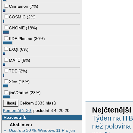
Cinnamon
(
7%
)
COSMIC
(
2%
)
GNOME
(
18%
)
KDE Plasma
(
30%
)
LXQt
(
6%
)
MATE
(
6%
)
TDE
(
2%
)
Xfce
(
15%
)
jiné/žádné
(
23%
)
Celkem 2333 hlasů
Nejčtenější
Komentářů: 30
, poslední 3.4. 20:20
Týden na ITBi
Rozcestník
AbcLinuxu
než polovina
Ušetřete 30 %: Windows 11 Pro jen