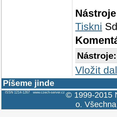
Nástroje
Tiskni
Sd
Koment
Nástroje:
Vložit da
Píšeme jinde
ISSN 1214-1267
www.czech-server.cz
© 1999-2015
o.
Všechna 