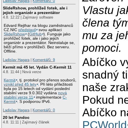
Ladislav Hagara
|
Komentářů: 0
Vlastu j
SlideRshow, prohlížeč fotek, ale i
jejich organizér a prezentátor
4.8. 12:22 | Zajímavý software
člena tý
Edvard Rejthar na blogu zaměstnanců
CZ.NIC
představil
svou aplikaci
mu za je
SlideRshow
(
GitHub
). Funguje jako
prohlížeč fotek, ale i jako jejich
organizér a prezentátor. Neinstaluje se,
pomoci.
běží přímo v prohlížeči. Bez serveru.
Offline.
Abíčko v
Ladislav Hagara
|
Komentářů: 9
Kermit má 45 let. Vydán C-Kermit 11
snadný ti
4.8. 11:44 | Nová verze
Kermit
, tj. protokol pro přenos souborů,
naše zra
vznikl před 45 lety
. Při této příležitosti
byla po 15 letech od vydání poslední
stabilní verze 9.0.302 vydána
nová
Pokud ne
stabilní verze 11
implementace
C-
Kermit
. S podporou IPv6.
Abíčko n
Ladislav Hagara
|
Komentářů: 0
20 let Pandoc
PCWorld
4.8. 11:11 | Zajímavý článek