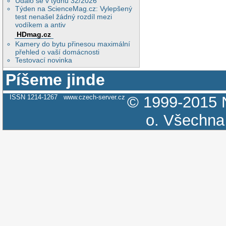
Událo se v týdnu 32/2026
Týden na ScienceMag.cz: Vylepšený
test nenašel žádný rozdíl mezi
vodíkem a antiv
HDmag.cz
Kamery do bytu přinesou maximální
přehled o vaší domácnosti
Testovací novinka
Píšeme jinde
ISSN 1214-1267
www.czech-server.cz
© 1999-2015
o.
Všechna 