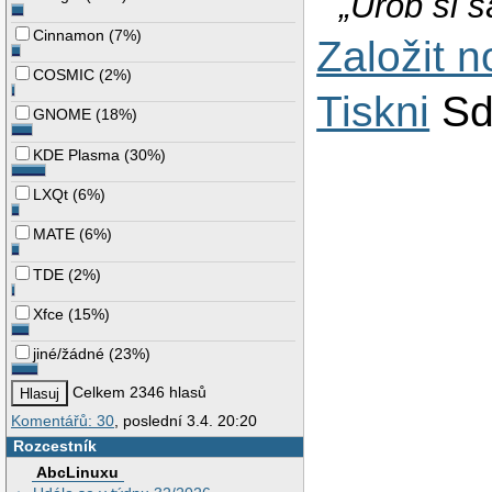
„Urob si s
Cinnamon
(
7%
)
Založit 
COSMIC
(
2%
)
Tiskni
Sd
GNOME
(
18%
)
KDE Plasma
(
30%
)
LXQt
(
6%
)
MATE
(
6%
)
TDE
(
2%
)
Xfce
(
15%
)
jiné/žádné
(
23%
)
Celkem 2346 hlasů
Komentářů: 30
, poslední 3.4. 20:20
Rozcestník
AbcLinuxu