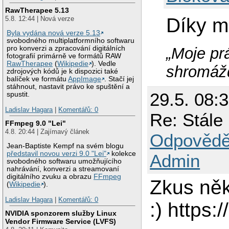
RawTherapee 5.13
Díky m
5.8. 12:44 | Nová verze
Byla vydána nová verze 5.13
svobodného multiplatformního softwaru
„Moje pr
pro konverzi a zpracování digitálních
fotografií primárně ve formátů RAW
RawTherapee
(
Wikipedie
). Vedle
shromážd
zdrojových kódů je k dispozici také
balíček ve formátu
AppImage
. Stačí jej
stáhnout, nastavit právo ke spuštění a
29.5. 08:
spustit.
Ladislav Hagara
|
Komentářů: 0
Re: Stále
FFmpeg 9.0 "Lei"
4.8. 20:44 | Zajímavý článek
Odpovědě
Jean-Baptiste Kempf na svém blogu
představil novou verzi 9.0 "Lei"
kolekce
Admin
svobodného softwaru umožňujícího
nahrávání, konverzi a streamovaní
digitálního zvuku a obrazu
FFmpeg
Zkus něk
(
Wikipedie
).
Ladislav Hagara
|
Komentářů: 0
:) https:
NVIDIA sponzorem služby Linux
Vendor Firmware Service (LVFS)