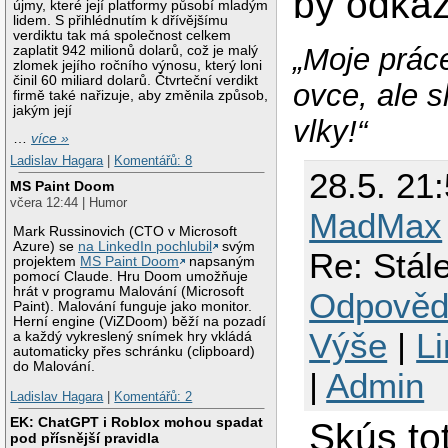
by odka
újmy, které její platformy působí mladým
lidem. S přihlédnutím k dřívějšímu
verdiktu tak má společnost celkem
„Moje prác
zaplatit 942 milionů dolarů, což je malý
zlomek jejího ročního výnosu, který loni
činil 60 miliard dolarů. Čtvrteční verdikt
ovce, ale 
firmě také nařizuje, aby změnila způsob,
jakým její
vlky!“
…
více »
Ladislav Hagara
|
Komentářů: 8
28.5. 21
MS Paint Doom
včera 12:44 | Humor
MadMax
Mark Russinovich (CTO v Microsoft
Azure) se
na LinkedIn pochlubil
svým
Re: Stál
projektem
MS Paint Doom
napsaným
pomocí Claude. Hru Doom umožňuje
hrát v programu Malování (Microsoft
Odpověd
Paint). Malování funguje jako monitor.
Herní engine (ViZDoom) běží na pozadí
Výše
|
L
a každý vykreslený snímek hry vkládá
automaticky přes schránku (clipboard)
do Malování.
|
Admin
Ladislav Hagara
|
Komentářů: 2
EK: ChatGPT i Roblox mohou spadat
Skús to
pod přísnější pravidla