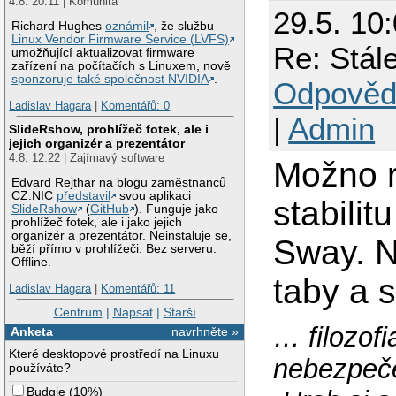
4.8. 20:11 | Komunita
29.5. 10
Richard Hughes
oznámil
, že službu
Linux Vendor Firmware Service (LVFS)
Re: Stál
umožňující aktualizovat firmware
zařízení na počítačích s Linuxem, nově
sponzoruje také společnost NVIDIA
.
Odpověd
Ladislav Hagara
|
Komentářů: 0
|
Admin
SlideRshow, prohlížeč fotek, ale i
jejich organizér a prezentátor
4.8. 12:22 | Zajímavý software
Možno r
Edvard Rejthar na blogu zaměstnanců
CZ.NIC
představil
svou aplikaci
stabilit
SlideRshow
(
GitHub
). Funguje jako
prohlížeč fotek, ale i jako jejich
organizér a prezentátor. Neinstaluje se,
Sway. Na
běží přímo v prohlížeči. Bez serveru.
Offline.
taby a 
Ladislav Hagara
|
Komentářů: 11
Centrum
|
Napsat
|
Starší
… filozofi
Anketa
navrhněte »
Které desktopové prostředí na Linuxu
nebezpeče
používáte?
Budgie
(
10%
)