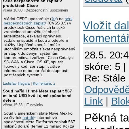
Série bezpečnostních záplat v
produktech Cisco
včera 16:00 | Bezpečnostní upozornění
Vládní CERT upozorňuje (
𝕏
) na
sérii
Vložit da
bezpečnostních záplat
(CVSS 9.9) v
produktech Cisco řešících kritické
zranitelnosti umožňující obejití
komentá
autentizace, eskalaci oprávnění,
vzdálené spuštění kódu a odepření
služby. Úspěšné zneužití může
útočníkům umožnit získat neoprávněný
28.5. 20:
přístup k dotčeným systémům,
kompromitovat zařízení Cisco Catalyst
SD-WAN a Cisco IOS XE, spustit
skóre: 5 |
libovolný kód, zpřístupnit citlivé
informace nebo narušit dostupnost
Re: Stále
postižených systémů.
Ladislav Hagara
|
Komentářů: 2
Odpovědě
Soud nařídil firmě Meta zaplatit 567
milionů USD kvůli újmě způsobené
Link
|
Blo
dětem
včera 15:33 | IT novinky
Soud v americkém státě Nové Mexiko
Pěkná ta
ve čtvrtek
nařídil
internetové
společnosti Meta Platforms zaplatit 567
milionů dolarů (téměř 12 miliard Kč) za