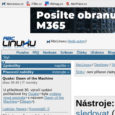
AbcLinuxu.cz
ITBiz.cz
HDmag.cz
AbcPráce.cz
AbcLinuxu
hledá autory
!
Poradna
FAQ
Hardware
Software
Články
Učebnice
Blog
Styl
×
AbcLinuxu
:/
Desktopy
/
St
Zprávičky
napište »
Pracovní nabídky
inzerujte »
Štítky
:
není přiřazen žádn
Quake: Dawn of the Machine
dnes 04:44 | IT novinky
U příležitosti 30. výročí vydání
počítačové hry
Quake
byla
vydána
nová epizoda
s názvem
Dawn of the
Nástroje:
Machine
(
Steam
).
Ladislav Hagara
|
Komentářů: 0
sledovat