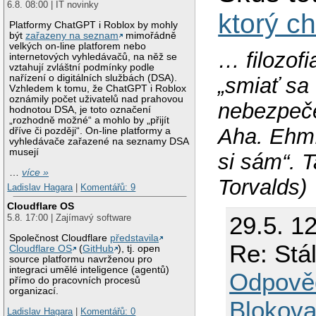
6.8. 08:00 | IT novinky
ktorý c
Platformy ChatGPT i Roblox by mohly
být
zařazeny na seznam
mimořádně
velkých on-line platforem nebo
… filozofi
internetových vyhledávačů, na něž se
vztahují zvláštní podmínky podle
nařízení o digitálních službách (DSA).
„smiať sa
Vzhledem k tomu, že ChatGPT i Roblox
oznámily počet uživatelů nad prahovou
nebezpeče
hodnotou DSA, je toto označení
„rozhodně možné“ a mohlo by „přijít
Aha. Ehm.
dříve či později“. On-line platformy a
vyhledávače zařazené na seznamy DSA
musejí
si sám“. T
…
více »
Torvalds)
Ladislav Hagara
|
Komentářů: 9
Cloudflare OS
29.5. 1
5.8. 17:00 | Zajímavý software
Společnost Cloudflare
představila
Re: Stá
Cloudflare OS
(
GitHub
), tj. open
source platformu navrženou pro
integraci umělé inteligence (agentů)
Odpově
přímo do pracovních procesů
organizací.
Blokova
Ladislav Hagara
|
Komentářů: 0