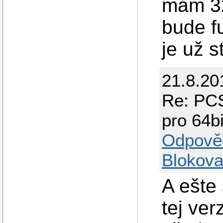
mám 32b
bude f
je už s
21.8.20
Re: PCS
pro 64bi
Odpově
Blokova
A ešte
tej ve