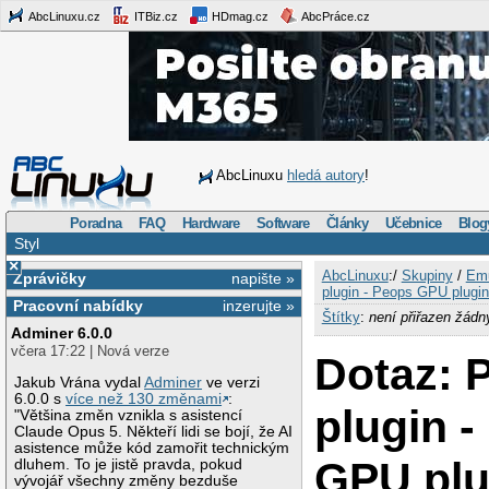
AbcLinuxu.cz
ITBiz.cz
HDmag.cz
AbcPráce.cz
AbcLinuxu
hledá autory
!
Poradna
FAQ
Hardware
Software
Články
Učebnice
Blog
Styl
×
AbcLinuxu
:/
Skupiny
/
Emu
Zprávičky
napište »
plugin - Peops GPU plugin
Pracovní nabídky
inzerujte »
Štítky
:
není přiřazen žádn
Adminer 6.0.0
včera 17:22 | Nová verze
Dotaz: 
Jakub Vrána vydal
Adminer
ve verzi
6.0.0 s
více než 130 změnami
:
plugin 
"Většina změn vznikla s asistencí
Claude Opus 5. Někteří lidi se bojí, že AI
asistence může kód zamořit technickým
GPU plu
dluhem. To je jistě pravda, pokud
vývojář všechny změny bezduše