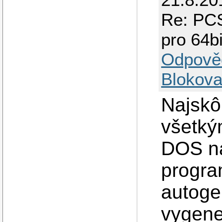
Re: PCS
pro 64bi
Odpově
Blokova
Najskô
všetký
DOS na
progra
autoge
vygener