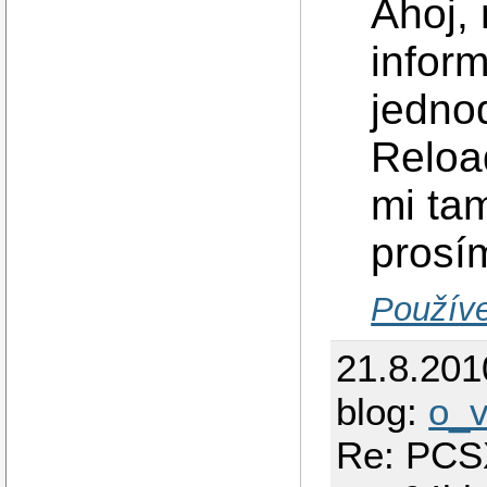
Ahoj,
infor
jedno
Reloa
mi ta
prosí
Používe
21.8.201
blog:
o_
Re: PCSX