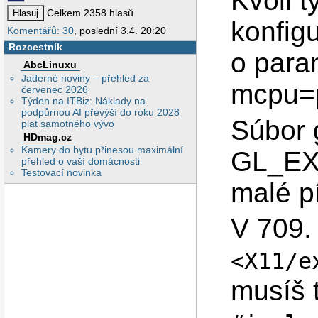
Kvôli 
gpu.c:1349: erro
Celkem 2358 hlasů
make: *** [gpu.o
konfig
Komentářů: 30
, poslední 3.4. 20:20
Rozcestník
o para
AbcLinuxu
Jaderné noviny – přehled za
mcpu=p
červenec 2026
Týden na ITBiz: Náklady na
podpůrnou AI převýší do roku 2028
Súbor 
plat samotného vývo
HDmag.cz
Kamery do bytu přinesou maximální
GL_EXT
přehled o vaší domácnosti
Testovací novinka
malé p
V 709.
<X11/e
musíš 