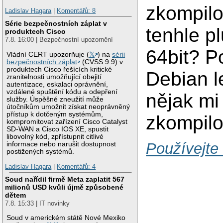
zkompilo
Ladislav Hagara
|
Komentářů: 8
Série bezpečnostních záplat v
tenhle p
produktech Cisco
7.8. 16:00 | Bezpečnostní upozornění
64bit? 
Vládní CERT upozorňuje (
𝕏
) na
sérii
bezpečnostních záplat
(CVSS 9.9) v
produktech Cisco řešících kritické
Debian l
zranitelnosti umožňující obejití
autentizace, eskalaci oprávnění,
vzdálené spuštění kódu a odepření
nějak mi
služby. Úspěšné zneužití může
útočníkům umožnit získat neoprávněný
přístup k dotčeným systémům,
zkompil
kompromitovat zařízení Cisco Catalyst
SD-WAN a Cisco IOS XE, spustit
libovolný kód, zpřístupnit citlivé
Používejte
informace nebo narušit dostupnost
postižených systémů.
Ladislav Hagara
|
Komentářů: 4
Soud nařídil firmě Meta zaplatit 567
milionů USD kvůli újmě způsobené
dětem
7.8. 15:33 | IT novinky
Soud v americkém státě Nové Mexiko