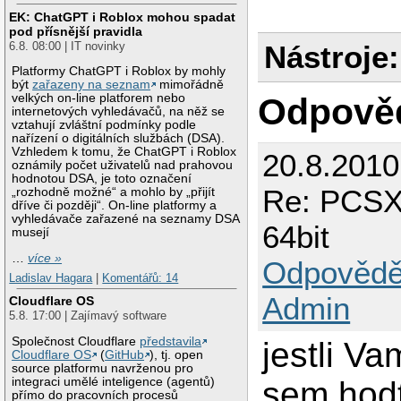
EK: ChatGPT i Roblox mohou spadat
pod přísnější pravidla
6.8. 08:00 | IT novinky
Nástroje:
Platformy ChatGPT i Roblox by mohly
být
zařazeny na seznam
mimořádně
Odpově
velkých on-line platforem nebo
internetových vyhledávačů, na něž se
vztahují zvláštní podmínky podle
nařízení o digitálních službách (DSA).
Vzhledem k tomu, že ChatGPT i Roblox
20.8.201
oznámily počet uživatelů nad prahovou
hodnotou DSA, je toto označení
Re: PCSX 
„rozhodně možné“ a mohlo by „přijít
dříve či později“. On-line platformy a
vyhledávače zařazené na seznamy DSA
64bit
musejí
…
více »
Odpovědě
Ladislav Hagara
|
Komentářů: 14
Admin
Cloudflare OS
5.8. 17:00 | Zajímavý software
Společnost Cloudflare
představila
jestli Va
Cloudflare OS
(
GitHub
), tj. open
source platformu navrženou pro
sem hodt
integraci umělé inteligence (agentů)
přímo do pracovních procesů