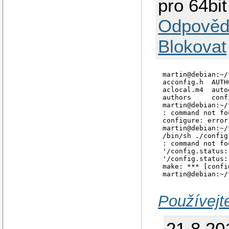
pro 64bit
Odpověd
Blokovat
martin@debian:~/
acconfig.h  AUTH
aclocal.m4  auto
authors     conf
martin@debian:~/
: command not fo
configure: error
martin@debian:~/
/bin/sh ./config
: command not fo
'/config.status:
'/config.status:
make: *** [confi
martin@debian:~/
Používejt
21.8.20