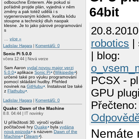
odbouchne Enterem. Ale pokud si
pořádně projde plán, vyjedná v něm
64bit
změny a pak totéž udělá i s
vygenerovaným kódem, kvalita kódu
stoupne a technický dluh naopak
klesne. Je to jako párové programování
20.8.2010
s
…
více »
robotics
| 
Ladislav Hagara
|
Komentářů: 0
| blog:
Sonic Pi 5.0.0
včera 12:44 | Nová verze
o_vsem_
Sam Aaron
vydal novou major verzi
5.0.0
aplikace
Sonic Pi
(
Wikipedie
)
PCSX - pl
určené také pro výuku programování
pomocí skládání hudby. Přehled
novinek na
GitHubu
. Instalovat lze také
GPU plugi
z
Flathubu
.
Ladislav Hagara
|
Komentářů: 0
Přečteno:
Quake: Dawn of the Machine
8.8. 04:44 | IT novinky
Odpovědě
U příležitosti 30. výročí vydání
počítačové hry
Quake
byla
vydána
Nemáte 
nová epizoda
s názvem
Dawn of the
Machine
(
Steam
).