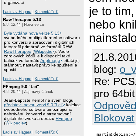
organizací.
je to tim
Ladislav Hagara
|
Komentářů: 0
RawTherapee 5.13
nebo kni
5.8. 12:44 | Nová verze
Byla vydána nová verze 5.13
nainstal
svobodného multiplatformního softwaru
pro konverzi a zpracování digitálních
fotografií primárně ve formátů RAW
RawTherapee
(
Wikipedie
). Vedle
21.8.201
zdrojových kódů je k dispozici také
balíček ve formátu
AppImage
. Stačí jej
stáhnout, nastavit právo ke spuštění a
blog:
o_
spustit.
Re: PCSX
Ladislav Hagara
|
Komentářů: 0
FFmpeg 9.0 "Lei"
pro 64bit
4.8. 20:44 | Zajímavý článek
Jean-Baptiste Kempf na svém blogu
Odpověd
představil novou verzi 9.0 "Lei"
kolekce
svobodného softwaru umožňujícího
Blokovat
nahrávání, konverzi a streamovaní
digitálního zvuku a obrazu
FFmpeg
(
Wikipedie
).
Ladislav Hagara
|
Komentářů: 0
martin@debian:~/