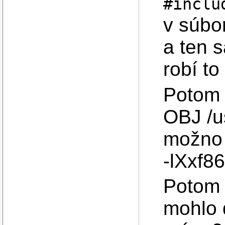
#inclu
v súbo
a ten s
robí to
Potom 
OBJ /u
možno 
-lXxf8
Potom 
mohlo d