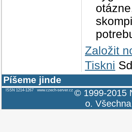
otázne,
skompil
potreb
Založit 
Tiskni
Sd
Píšeme jinde
ISSN 1214-1267
www.czech-server.cz
© 1999-2015
o.
Všechna 