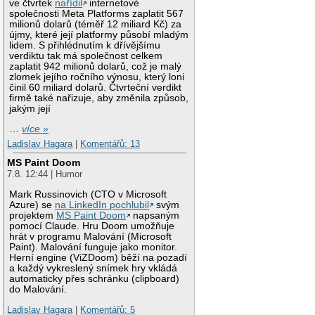
ve čtvrtek
nařídil
internetové
společnosti Meta Platforms zaplatit 567
milionů dolarů (téměř 12 miliard Kč) za
újmy, které její platformy působí mladým
lidem. S přihlédnutím k dřívějšímu
verdiktu tak má společnost celkem
zaplatit 942 milionů dolarů, což je malý
zlomek jejího ročního výnosu, který loni
činil 60 miliard dolarů. Čtvrteční verdikt
firmě také nařizuje, aby změnila způsob,
jakým její
…
více »
Ladislav Hagara
|
Komentářů: 13
MS Paint Doom
7.8. 12:44 | Humor
Mark Russinovich (CTO v Microsoft
Azure) se
na LinkedIn pochlubil
svým
projektem
MS Paint Doom
napsaným
pomocí Claude. Hru Doom umožňuje
hrát v programu Malování (Microsoft
Paint). Malování funguje jako monitor.
Herní engine (ViZDoom) běží na pozadí
a každý vykreslený snímek hry vkládá
automaticky přes schránku (clipboard)
do Malování.
Ladislav Hagara
|
Komentářů: 5