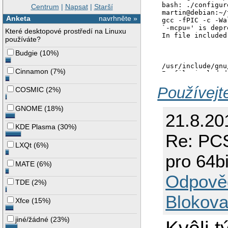
bash: ./configur
Centrum
|
Napsat
|
Starší
martin@debian:~/
Anketa
navrhněte »
gcc -fPIC -c -Wa
`-mcpu=' is depr
Které desktopové prostředí na Linuxu
In file included
používáte?
                
                
Budgie
(
10%
)
                
/usr/include/gnu
Cinnamon
(
7%
)
In file included
stdafx.h:59:20: 
Používejt
In file included
COSMIC
(
2%
)
externals.h:258:
externals.h:259:
GNOME
(
18%
)
gpu.c: In functi
21.8.20
gpu.c:317: error
KDE Plasma
(
30%
)
gpu.c:317: error
gpu.c:317: error
Re: PCS
In file included
LXQt
(
6%
)
                
pro 64bi
/usr/include/X11
MATE
(
6%
)
/usr/include/X11
/usr/include/X11
Odpově
gpu.c: In functi
TDE
(
2%
)
gpu.c:873: warni
gpu.c: In functi
Blokova
Xfce
(
15%
)
gpu.c:1191: erro
gpu.c: In functi
gpu.c:1289: erro
jiné/žádné
(
23%
)
gpu.c: In functi