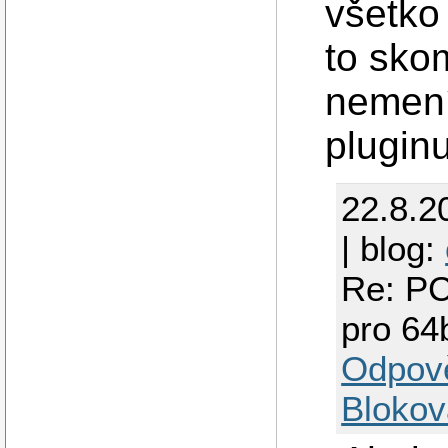
všetko
to skom
nemení
pluginu
22.8.2
| blog:
Re: PC
pro 64b
Odpov
Blokov