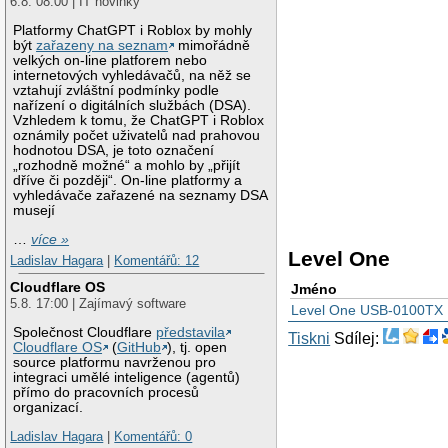
6.8. 08:00 | IT novinky
Platformy ChatGPT i Roblox by mohly
být
zařazeny na seznam
mimořádně
velkých on-line platforem nebo
internetových vyhledávačů, na něž se
vztahují zvláštní podmínky podle
nařízení o digitálních službách (DSA).
Vzhledem k tomu, že ChatGPT i Roblox
oznámily počet uživatelů nad prahovou
hodnotou DSA, je toto označení
„rozhodně možné“ a mohlo by „přijít
dříve či později“. On-line platformy a
vyhledávače zařazené na seznamy DSA
musejí
…
více »
Level One
Ladislav Hagara
|
Komentářů: 12
Cloudflare OS
Jméno
5.8. 17:00 | Zajímavý software
Level One USB-0100TX U
Společnost Cloudflare
představila
Tiskni
Sdílej:
Cloudflare OS
(
GitHub
), tj. open
source platformu navrženou pro
integraci umělé inteligence (agentů)
přímo do pracovních procesů
organizací.
Ladislav Hagara
|
Komentářů: 0