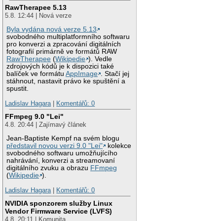
RawTherapee 5.13
5.8. 12:44 | Nová verze
Byla vydána nová verze 5.13
svobodného multiplatformního softwaru
pro konverzi a zpracování digitálních
fotografií primárně ve formátů RAW
RawTherapee
(
Wikipedie
). Vedle
zdrojových kódů je k dispozici také
balíček ve formátu
AppImage
. Stačí jej
stáhnout, nastavit právo ke spuštění a
spustit.
Ladislav Hagara
|
Komentářů: 0
FFmpeg 9.0 "Lei"
4.8. 20:44 | Zajímavý článek
Jean-Baptiste Kempf na svém blogu
představil novou verzi 9.0 "Lei"
kolekce
svobodného softwaru umožňujícího
nahrávání, konverzi a streamovaní
digitálního zvuku a obrazu
FFmpeg
(
Wikipedie
).
Ladislav Hagara
|
Komentářů: 0
NVIDIA sponzorem služby Linux
Vendor Firmware Service (LVFS)
4.8. 20:11 | Komunita