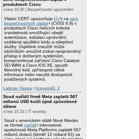
produktech Cisco
včera 16:00 | Bezpečnostní upozornění
Vládní CERT upozorňuje (
𝕏
) na
sérii
bezpečnostních záplat
(CVSS 9.9) v
produktech Cisco řešících kritické
zranitelnosti umožňující obejití
autentizace, eskalaci oprávnění,
vzdálené spuštění kódu a odepření
služby. Úspěšné zneužití může
útočníkům umožnit získat neoprávněný
přístup k dotčeným systémům,
kompromitovat zařízení Cisco Catalyst
SD-WAN a Cisco IOS XE, spustit
libovolný kód, zpřístupnit citlivé
informace nebo narušit dostupnost
postižených systémů.
Ladislav Hagara
|
Komentářů: 2
Soud nařídil firmě Meta zaplatit 567
milionů USD kvůli újmě způsobené
dětem
včera 15:33 | IT novinky
Soud v americkém státě Nové Mexiko
ve čtvrtek
nařídil
internetové
společnosti Meta Platforms zaplatit 567
milionů dolarů (téměř 12 miliard Kč) za