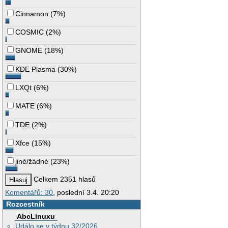
Cinnamon
(
7%
)
COSMIC
(
2%
)
GNOME
(
18%
)
KDE Plasma
(
30%
)
LXQt
(
6%
)
MATE
(
6%
)
TDE
(
2%
)
Xfce
(
15%
)
jiné/žádné
(
23%
)
Celkem 2351 hlasů
Komentářů: 30
, poslední 3.4. 20:20
Rozcestník
AbcLinuxu
Událo se v týdnu 32/2026