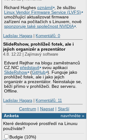
Richard Hughes
oznámil
, že službu
Linux Vendor Firmware Service (LVFS)
umožňující aktualizovat firmware
zařízení na počítačích s Linuxem, nově
sponzoruje také společnost NVIDIA
.
Ladislav Hagara
|
Komentářů: 0
SlideRshow, prohlížeč fotek, ale i
jejich organizér a prezentátor
4.8. 12:22 | Zajímavý software
Edvard Rejthar na blogu zaměstnanců
CZ.NIC
představil
svou aplikaci
SlideRshow
(
GitHub
). Funguje jako
prohlížeč fotek, ale i jako jejich
organizér a prezentátor. Neinstaluje se,
běží přímo v prohlížeči. Bez serveru.
Offline.
Ladislav Hagara
|
Komentářů: 11
Centrum
|
Napsat
|
Starší
Anketa
navrhněte »
Které desktopové prostředí na Linuxu
používáte?
Budgie
(
10%
)