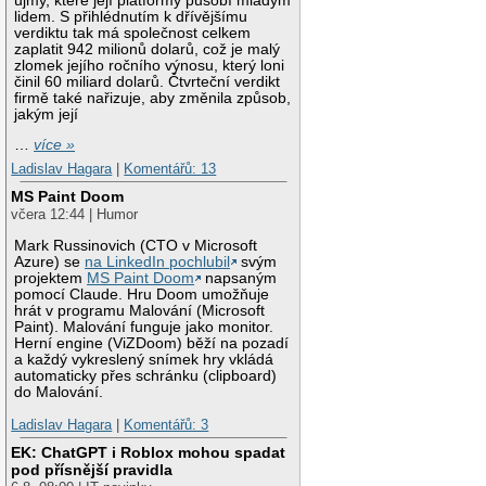
újmy, které její platformy působí mladým
lidem. S přihlédnutím k dřívějšímu
verdiktu tak má společnost celkem
zaplatit 942 milionů dolarů, což je malý
zlomek jejího ročního výnosu, který loni
činil 60 miliard dolarů. Čtvrteční verdikt
firmě také nařizuje, aby změnila způsob,
jakým její
…
více »
Ladislav Hagara
|
Komentářů: 13
MS Paint Doom
včera 12:44 | Humor
Mark Russinovich (CTO v Microsoft
Azure) se
na LinkedIn pochlubil
svým
projektem
MS Paint Doom
napsaným
pomocí Claude. Hru Doom umožňuje
hrát v programu Malování (Microsoft
Paint). Malování funguje jako monitor.
Herní engine (ViZDoom) běží na pozadí
a každý vykreslený snímek hry vkládá
automaticky přes schránku (clipboard)
do Malování.
Ladislav Hagara
|
Komentářů: 3
EK: ChatGPT i Roblox mohou spadat
pod přísnější pravidla