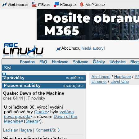
AbcLinuxu.cz
ITBiz.cz
HDmag.cz
AbcPráce.cz
AbcLinuxu
hledá autory
!
Poradna
FAQ
Hardware
Software
Články
Učebnice
Blog
Styl
×
AbcLinuxu
:/
Hardware
/
Př
Zprávičky
napište »
Ethernet
/
Level One
Pracovní nabídky
inzerujte »
Quake: Dawn of the Machine
dnes 04:44 | IT novinky
U příležitosti 30. výročí vydání
počítačové hry
Quake
byla
vydána
nová epizoda
s názvem
Dawn of the
Machine
(
Steam
).
Ladislav Hagara
|
Komentářů: 3
Série bezpečnostních záplat v