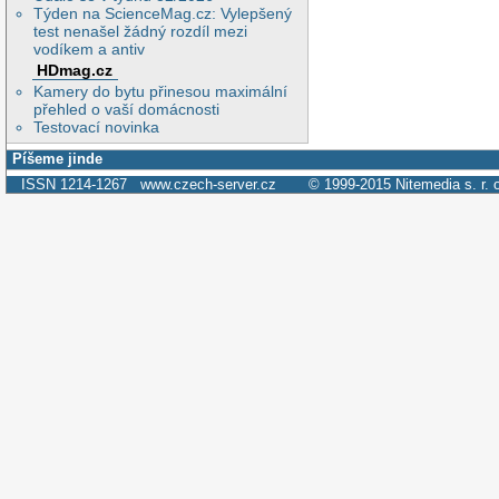
Týden na ScienceMag.cz: Vylepšený
test nenašel žádný rozdíl mezi
vodíkem a antiv
HDmag.cz
Kamery do bytu přinesou maximální
přehled o vaší domácnosti
Testovací novinka
Píšeme jinde
ISSN 1214-1267
www.czech-server.cz
© 1999-2015
Nitemedia s. r. 