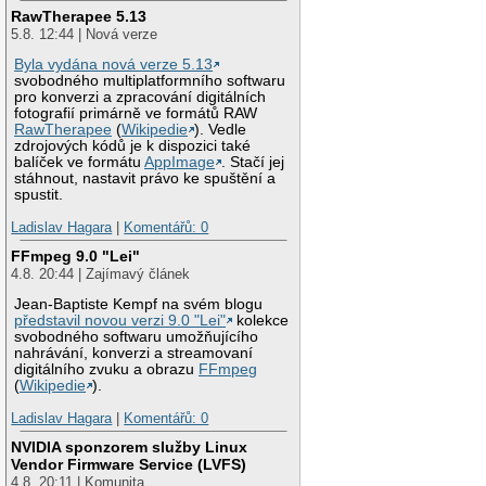
RawTherapee 5.13
5.8. 12:44 | Nová verze
Byla vydána nová verze 5.13
svobodného multiplatformního softwaru
pro konverzi a zpracování digitálních
fotografií primárně ve formátů RAW
RawTherapee
(
Wikipedie
). Vedle
zdrojových kódů je k dispozici také
balíček ve formátu
AppImage
. Stačí jej
stáhnout, nastavit právo ke spuštění a
spustit.
Ladislav Hagara
|
Komentářů: 0
FFmpeg 9.0 "Lei"
4.8. 20:44 | Zajímavý článek
Jean-Baptiste Kempf na svém blogu
představil novou verzi 9.0 "Lei"
kolekce
svobodného softwaru umožňujícího
nahrávání, konverzi a streamovaní
digitálního zvuku a obrazu
FFmpeg
(
Wikipedie
).
Ladislav Hagara
|
Komentářů: 0
NVIDIA sponzorem služby Linux
Vendor Firmware Service (LVFS)
4.8. 20:11 | Komunita