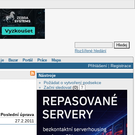
Rozšířené hledání
 je
Bazar
Portál
Práce
Mapa
Přihlášení
|
Registrace
Nástroje
Požádat o vytvoření podsekce
Začni sledovat
(0)
?
Poslední úprava
27.2.2011