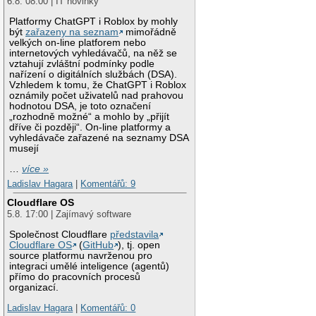
6.8. 08:00 | IT novinky
Platformy ChatGPT i Roblox by mohly
být
zařazeny na seznam
mimořádně
velkých on-line platforem nebo
internetových vyhledávačů, na něž se
vztahují zvláštní podmínky podle
nařízení o digitálních službách (DSA).
Vzhledem k tomu, že ChatGPT i Roblox
oznámily počet uživatelů nad prahovou
hodnotou DSA, je toto označení
„rozhodně možné“ a mohlo by „přijít
dříve či později“. On-line platformy a
vyhledávače zařazené na seznamy DSA
musejí
…
více »
Ladislav Hagara
|
Komentářů: 9
Cloudflare OS
5.8. 17:00 | Zajímavý software
Společnost Cloudflare
představila
Cloudflare OS
(
GitHub
), tj. open
source platformu navrženou pro
integraci umělé inteligence (agentů)
přímo do pracovních procesů
organizací.
Ladislav Hagara
|
Komentářů: 0