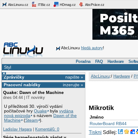
AbcLinuxu.cz
ITBiz.cz
HDmag.cz
AbcPráce.cz
AbcLinuxu
hledá autory
!
Poradna
FAQ
Hardware
Softw
Styl
×
AbcLinuxu
:/
Hardware
/
Př
Zprávičky
napište »
Pracovní nabídky
inzerujte »
Quake: Dawn of the Machine
dnes 04:44 | IT novinky
U příležitosti 30. výročí vydání
Mikrotik
počítačové hry
Quake
byla
vydána
nová epizoda
s názvem
Dawn of the
Jméno
Machine
(
Steam
).
RouterBoard RB44
Ladislav Hagara
|
Komentářů: 0
Tiskni
Sdílej:
Série bezpečnostních záplat v