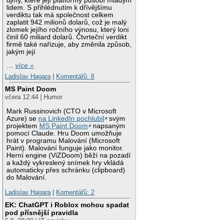
újmy, které její platformy působí mladým
lidem. S přihlédnutím k dřívějšímu
verdiktu tak má společnost celkem
zaplatit 942 milionů dolarů, což je malý
zlomek jejího ročního výnosu, který loni
činil 60 miliard dolarů. Čtvrteční verdikt
firmě také nařizuje, aby změnila způsob,
jakým její
…
více »
Ladislav Hagara
|
Komentářů: 8
MS Paint Doom
včera 12:44 | Humor
Mark Russinovich (CTO v Microsoft
Azure) se
na LinkedIn pochlubil
svým
projektem
MS Paint Doom
napsaným
pomocí Claude. Hru Doom umožňuje
hrát v programu Malování (Microsoft
Paint). Malování funguje jako monitor.
Herní engine (ViZDoom) běží na pozadí
a každý vykreslený snímek hry vkládá
automaticky přes schránku (clipboard)
do Malování.
Ladislav Hagara
|
Komentářů: 2
EK: ChatGPT i Roblox mohou spadat
pod přísnější pravidla