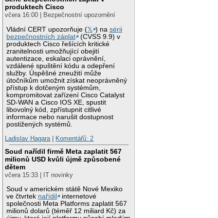
produktech Cisco
včera 16:00 | Bezpečnostní upozornění
Vládní CERT upozorňuje (
𝕏
) na
sérii
bezpečnostních záplat
(CVSS 9.9) v
produktech Cisco řešících kritické
zranitelnosti umožňující obejití
autentizace, eskalaci oprávnění,
vzdálené spuštění kódu a odepření
služby. Úspěšné zneužití může
útočníkům umožnit získat neoprávněný
přístup k dotčeným systémům,
kompromitovat zařízení Cisco Catalyst
SD-WAN a Cisco IOS XE, spustit
libovolný kód, zpřístupnit citlivé
informace nebo narušit dostupnost
postižených systémů.
Ladislav Hagara
|
Komentářů: 2
Soud nařídil firmě Meta zaplatit 567
milionů USD kvůli újmě způsobené
dětem
včera 15:33 | IT novinky
Soud v americkém státě Nové Mexiko
ve čtvrtek
nařídil
internetové
společnosti Meta Platforms zaplatit 567
milionů dolarů (téměř 12 miliard Kč) za