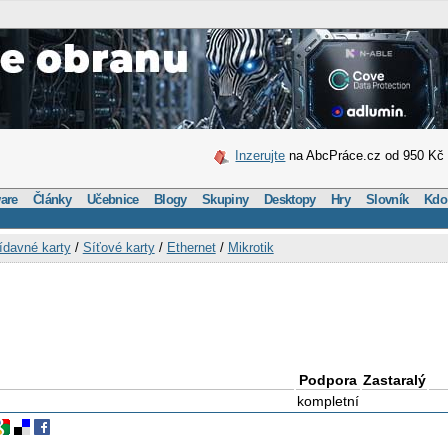
Inzerujte
na AbcPráce.cz od 950 Kč
are
Články
Učebnice
Blogy
Skupiny
Desktopy
Hry
Slovník
Kdo
ídavné karty
/
Síťové karty
/
Ethernet
/
Mikrotik
Podpora
Zastaralý
kompletní