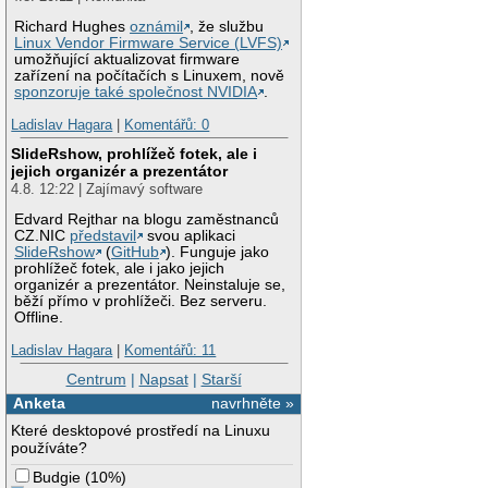
Richard Hughes
oznámil
, že službu
Linux Vendor Firmware Service (LVFS)
umožňující aktualizovat firmware
zařízení na počítačích s Linuxem, nově
sponzoruje také společnost NVIDIA
.
Ladislav Hagara
|
Komentářů: 0
SlideRshow, prohlížeč fotek, ale i
jejich organizér a prezentátor
4.8. 12:22 | Zajímavý software
Edvard Rejthar na blogu zaměstnanců
CZ.NIC
představil
svou aplikaci
SlideRshow
(
GitHub
). Funguje jako
prohlížeč fotek, ale i jako jejich
organizér a prezentátor. Neinstaluje se,
běží přímo v prohlížeči. Bez serveru.
Offline.
Ladislav Hagara
|
Komentářů: 11
Centrum
|
Napsat
|
Starší
Anketa
navrhněte »
Které desktopové prostředí na Linuxu
používáte?
Budgie
(
10%
)