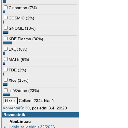
Cinnamon
(
7%
)
COSMIC
(
2%
)
GNOME
(
18%
)
KDE Plasma
(
30%
)
LXQt
(
6%
)
MATE
(
6%
)
TDE
(
2%
)
Xfce
(
15%
)
jiné/žádné
(
23%
)
Celkem 2344 hlasů
Komentářů: 30
, poslední 3.4. 20:20
Rozcestník
AbcLinuxu
Událo se v týdnu 32/2026