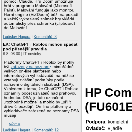
pomocí Claude. Hru Doom umožňuje
hrát v programu Malování (Microsoft
Paint). Malování funguje jako monitor.
Herní engine (ViZDoom) běží na pozadí
a každý vykreslený snímek hry vkládá
automaticky přes schránku (clipboard)
do Malování.
Ladislav Hagara
|
Komentářů: 3
EK: ChatGPT i Roblox mohou spadat
pod přísnější pravidla
6.8. 08:00 | IT novinky
Platformy ChatGPT i Roblox by mohly
být
zařazeny na seznam
mimořádně
velkých on-line platforem nebo
internetových vyhledávačů, na něž se
vztahují zvláštní podmínky podle
nařízení o digitálních službách (DSA).
HP Com
Vzhledem k tomu, že ChatGPT i Roblox
oznámily počet uživatelů nad prahovou
hodnotou DSA, je toto označení
(FU601
„rozhodně možné“ a mohlo by „přijít
dříve či později“. On-line platformy a
vyhledávače zařazené na seznamy DSA
musejí
Podpora:
kompletní
…
více »
Ovladač:
v jádře
Ladislav Hagara
|
Komentářů: 12