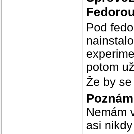
Fedorou
Pod fedor
nainstalo
experime
potom už
Že by se 
Poznám
Nemám v
asi nikdy