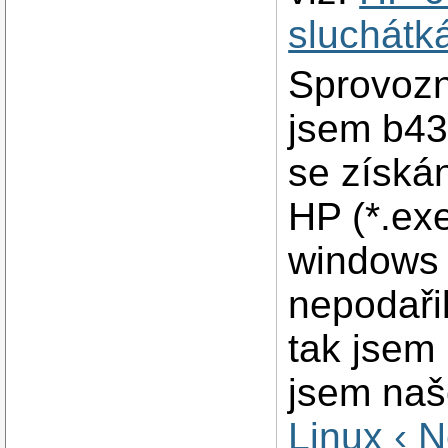
sluchátk
Sprovozně
jsem b43
se získá
HP (*.ex
windows 
nepodaři
tak jsem
jsem na
Linux ‹ 