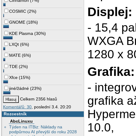
Cinnamon
(
7%
)
Displej:
COSMIC
(
2%
)
GNOME
(
18%
)
- 15,4 pa
KDE Plasma
(
30%
)
WXGA Bri
LXQt
(
6%
)
1280 x 8
MATE
(
6%
)
TDE
(
2%
)
Grafika:
Xfce
(
15%
)
- integr
jiné/žádné
(
23%
)
grafika 
Celkem 2356 hlasů
Komentářů: 30
, poslední 3.4. 20:20
Hyperme
Rozcestník
AbcLinuxu
10.0,
Týden na ITBiz: Náklady na
podpůrnou AI převýší do roku 2028