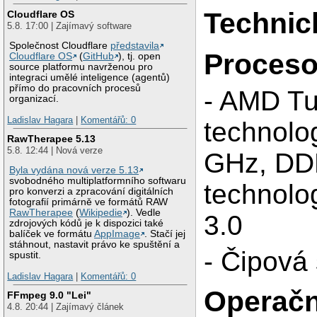
Technic
Cloudflare OS
5.8. 17:00 | Zajímavý software
Společnost Cloudflare
představila
Proceso
Cloudflare OS
(
GitHub
), tj. open
source platformu navrženou pro
integraci umělé inteligence (agentů)
přímo do pracovních procesů
- AMD Tu
organizací.
Ladislav Hagara
|
Komentářů: 0
technolo
RawTherapee 5.13
5.8. 12:44 | Nová verze
GHz, DD
Byla vydána nová verze 5.13
svobodného multiplatformního softwaru
technol
pro konverzi a zpracování digitálních
fotografií primárně ve formátů RAW
RawTherapee
(
Wikipedie
). Vedle
3.0
zdrojových kódů je k dispozici také
balíček ve formátu
AppImage
. Stačí jej
stáhnout, nastavit právo ke spuštění a
- Čipov
spustit.
Ladislav Hagara
|
Komentářů: 0
Operačn
FFmpeg 9.0 "Lei"
4.8. 20:44 | Zajímavý článek