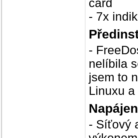
card
- 7x ind
Předins
- FreeDos
nelíbila
jsem to 
Linuxu a
Napájení
- Síťový 
výkonem 