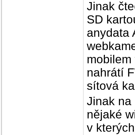
Jinak čt
SD karto
anydata 
webkamer
mobilem 
nahrátí F
sítová ka
Jinak na
nějaké w
v kterých