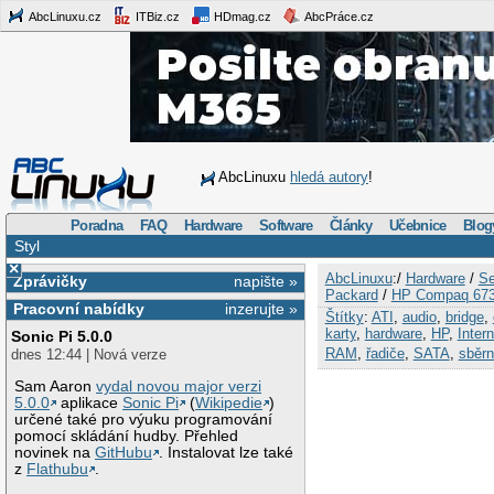
AbcLinuxu.cz
ITBiz.cz
HDmag.cz
AbcPráce.cz
AbcLinuxu
hledá autory
!
Poradna
FAQ
Hardware
Software
Články
Učebnice
Blog
Styl
×
AbcLinuxu
:/
Hardware
/
Se
Zprávičky
napište »
Packard
/
HP Compaq 67
Pracovní nabídky
inzerujte »
Štítky
:
ATI
,
audio
,
bridge
,
karty
,
hardware
,
HP
,
Intern
Sonic Pi 5.0.0
RAM
,
řadiče
,
SATA
,
sběrn
dnes 12:44 | Nová verze
Sam Aaron
vydal novou major verzi
5.0.0
aplikace
Sonic Pi
(
Wikipedie
)
určené také pro výuku programování
pomocí skládání hudby. Přehled
novinek na
GitHubu
. Instalovat lze také
z
Flathubu
.