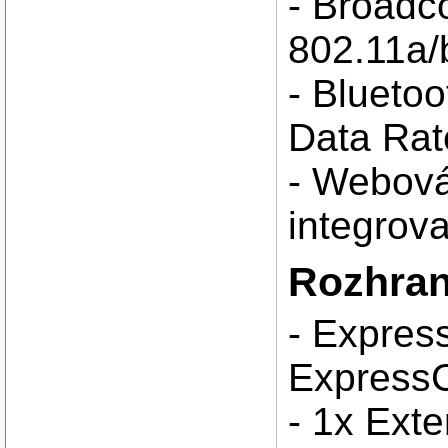
- Broad
802.11a/b
- Blueto
Data Rat
- Webová
integrov
Rozhran
- Expres
ExpressC
- 1x Ext