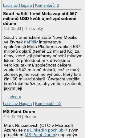
Ladislav Hagara
|
Komentářů: 3
Soud nařídil firmě Meta zaplatit 567
milionů USD kvůli újmě způsobené
dětem
7.8. 15:33 | IT novinky
Soud v americkém státě Nové Mexiko
ve čtvrtek
nařídil
internetové
společnosti Meta Platforms zaplatit 567
milionů dolarů (téměř 12 miliard Kč) za
újmy, které její platformy působí mladým
lidem. S přihlédnutím k dřívějšímu
verdiktu tak má společnost celkem
zaplatit 942 milionů dolarů, což je malý
zlomek jejího ročního výnosu, který loni
činil 60 miliard dolarů. Čtvrteční verdikt
firmě také nařizuje, aby změnila způsob,
jakým její
…
více »
Ladislav Hagara
|
Komentářů: 13
MS Paint Doom
7.8. 12:44 | Humor
Mark Russinovich (CTO v Microsoft
Azure) se
na LinkedIn pochlubil
svým
projektem
MS Paint Doom
napsaným