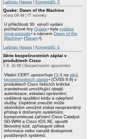
Ladislav Hagara
|
Komentářů: 0
Quake: Dawn of the Machine
včera 04:44 | IT novinky
U příležitosti 30. výročí vydání
počítačové hry
Quake
byla
vydána
nová epizoda
s názvem
Dawn of the
Machine
(
Steam
).
Ladislav Hagara
|
Komentářů: 6
Série bezpečnostních záplat v
produktech Cisco
7.8. 16:00 | Bezpečnostní upozornění
Vládní CERT upozorňuje (
𝕏
) na
sérii
bezpečnostních záplat
(CVSS 9.9) v
produktech Cisco řešících kritické
zranitelnosti umožňující obejití
autentizace, eskalaci oprávnění,
vzdálené spuštění kódu a odepření
služby. Úspěšné zneužití může
útočníkům umožnit získat neoprávněný
přístup k dotčeným systémům,
kompromitovat zařízení Cisco Catalyst
SD-WAN a Cisco IOS XE, spustit
libovolný kód, zpřístupnit citlivé
informace nebo narušit dostupnost
postižených systémů.