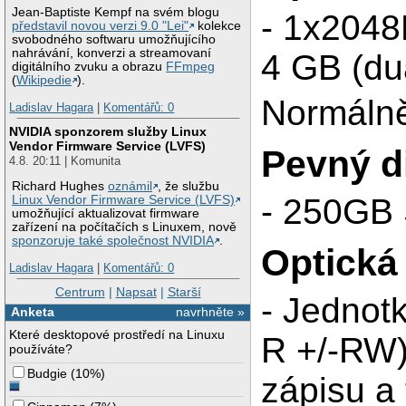
Jean-Baptiste Kempf na svém blogu
- 1x2048
představil novou verzi 9.0 "Lei"
kolekce
svobodného softwaru umožňujícího
nahrávání, konverzi a streamovaní
4 GB (du
digitálního zvuku a obrazu
FFmpeg
(
Wikipedie
).
Normálně
Ladislav Hagara
|
Komentářů: 0
NVIDIA sponzorem služby Linux
Vendor Firmware Service (LVFS)
Pevný d
4.8. 20:11 | Komunita
Richard Hughes
oznámil
, že službu
- 250GB 
Linux Vendor Firmware Service (LVFS)
umožňující aktualizovat firmware
zařízení na počítačích s Linuxem, nově
sponzoruje také společnost NVIDIA
.
Optická
Ladislav Hagara
|
Komentářů: 0
Centrum
|
Napsat
|
Starší
- Jednot
Anketa
navrhněte »
Které desktopové prostředí na Linuxu
R +/-RW)
používáte?
Budgie
(
10%
)
zápisu a 