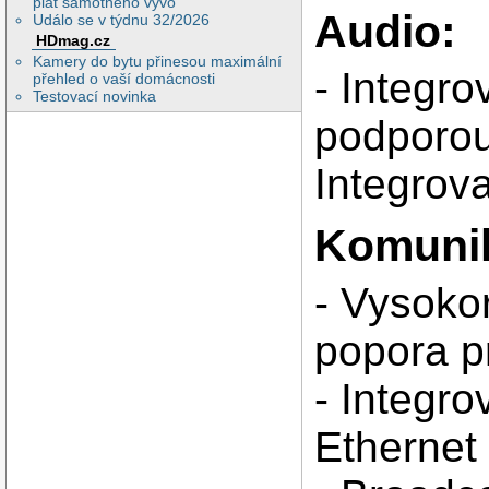
plat samotného vývo
Audio:
Událo se v týdnu 32/2026
HDmag.cz
Kamery do bytu přinesou maximální
- Integr
přehled o vaší domácnosti
Testovací novinka
podporou
Integrov
Komuni
- Vysoko
popora p
- Integro
Ethernet