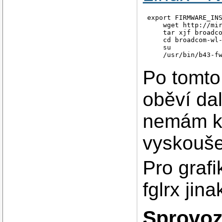
export FIRMWARE_INS
    wget http://mir
    tar xjf broadco
    cd broadcom-wl-
    su

    /usr/bin/b43-f
Po tomto 
oběví dal
nemám kd
vyskouše
Pro grafi
fglrx jin
Sprovoz