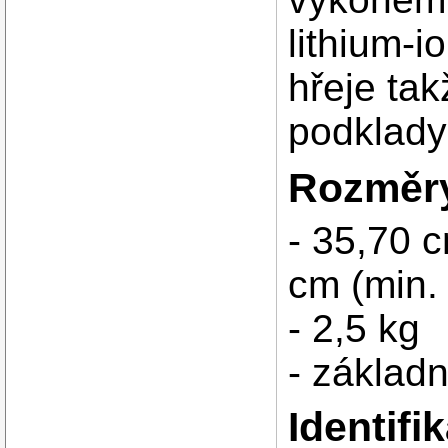
lithium-i
hřeje ta
podklady
Rozměry
- 35,70 
cm (min. 
- 2,5 kg
- základn
Identif