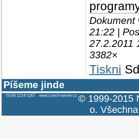
programy
Dokument v
21:22 | Po
27.2.2011 
3382×
Tiskni
Sd
Píšeme jinde
ISSN 1214-1267
www.czech-server.cz
© 1999-2015
o.
Všechna 