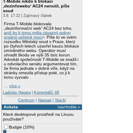
T-Mobile nikdo k blokaci
‚dezinfowebu‘ AC24 nenutil, píše
soud
3.8. 17:22 | Zajímavý článek
Firma T-Mobile blokovala
„dezinformační web“ AC24 bez toho,
aniž by k tomu měla závazný pokyn
orgánů veřejné moci
. Píše to ve svém
rozsudku Městský soud v Praze, který
po čtyřech letech uzavřel kauzu blokace
zmíněného webu. Operátor musí
uhradit škodu ve výši 35 tisíc korun.
Advokát společnosti T-Mobile se snažil i
u odvolacího senátu argumentovat tím,
že firma jednala v dobré víře, když na
stránky omezila přístup poté, co ji k
tomu vyzvalo
…
více »
Ladislav Hagara
|
Komentářů: 68
Centrum
|
Napsat
|
Starší
Anketa
navrhněte »
Které desktopové prostředí na Linuxu
používáte?
Budgie
(
10%
)