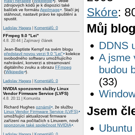
RawTherapee
(
Wikipedie
). Vedle
zdrojových kódů je k dispozici také
Skóre
: 8
balíček ve formátu
AppImage
. Stačí jej
stáhnout, nastavit právo ke spuštění a
spustit.
Můj blo
Ladislav Hagara
|
Komentářů: 0
FFmpeg 9.0 "Lei"
4.8. 20:44 | Zajímavý článek
DDNS 
Jean-Baptiste Kempf na svém blogu
představil novou verzi 9.0 "Lei"
kolekce
A jsme 
svobodného softwaru umožňujícího
nahrávání, konverzi a streamovaní
budou b
digitálního zvuku a obrazu
FFmpeg
(
Wikipedie
).
(33)
Ladislav Hagara
|
Komentářů: 0
NVIDIA sponzorem služby Linux
Window
Vendor Firmware Service (LVFS)
4.8. 20:11 | Komunita
Jsem čl
Richard Hughes
oznámil
, že službu
Linux Vendor Firmware Service (LVFS)
umožňující aktualizovat firmware
zařízení na počítačích s Linuxem, nově
Ubuntu -
sponzoruje také společnost NVIDIA
.
Ladislav Hagara
|
Komentářů: 0