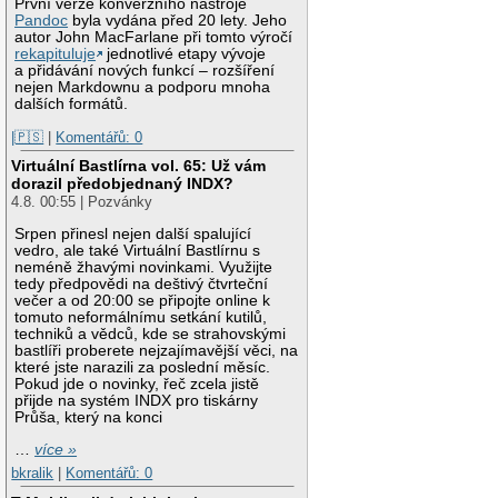
První verze konverzního nástroje
Pandoc
byla vydána před 20 lety. Jeho
autor John MacFarlane při tomto výročí
rekapituluje
jednotlivé etapy vývoje
a přidávání nových funkcí – rozšíření
nejen Markdownu a podporu mnoha
dalších formátů.
|🇵🇸
|
Komentářů: 0
Virtuální Bastlírna vol. 65: Už vám
dorazil předobjednaný INDX?
4.8. 00:55 | Pozvánky
Srpen přinesl nejen další spalující
vedro, ale také Virtuální Bastlírnu s
neméně žhavými novinkami. Využijte
tedy předpovědi na deštivý čtvrteční
večer a od 20:00 se připojte online k
tomuto neformálnímu setkání kutilů,
techniků a vědců, kde se strahovskými
bastlíři proberete nejzajímavější věci, na
které jste narazili za poslední měsíc.
Pokud jde o novinky, řeč zcela jistě
přijde na systém INDX pro tiskárny
Průša, který na konci
…
více »
bkralik
|
Komentářů: 0