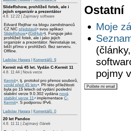
Ostatní
SlideRshow, prohlížeč fotek, ale i
jejich organizér a prezentátor
4.8. 12:22 | Zajímavý software
Moje zá
Edvard Rejthar na blogu zaměstnanců
CZ.NIC
představil
svou aplikaci
SlideRshow
(
GitHub
). Funguje jako
Seznam 
prohlížeč fotek, ale i jako jejich
organizér a prezentátor. Neinstaluje se,
(články
běží přímo v prohlížeči. Bez serveru.
Offline.
softwar
Ladislav Hagara
|
Komentářů: 9
Kermit má 45 let. Vydán C-Kermit 11
pojmy v
4.8. 11:44 | Nová verze
Kermit
, tj. protokol pro přenos souborů,
vznikl před 45 lety
. Při této příležitosti
byla po 15 letech od vydání poslední
stabilní verze 9.0.302 vydána
nová
stabilní verze 11
implementace
C-
Kermit
. S podporou IPv6.
Ladislav Hagara
|
Komentářů: 0
20 let Pandoc
4.8. 11:11 | Zajímavý článek