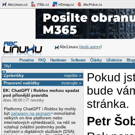
AbcLinuxu.cz
ITBiz.cz
HDmag.cz
AbcPráce.cz
AbcLinuxu
hledá autory
!
Poradna
FAQ
Hardware
Software
Články
Učebnice
Blog
Styl
×
Pokud js
Zprávičky
napište »
Pracovní nabídky
inzerujte »
bude vá
EK: ChatGPT i Roblox mohou spadat
pod přísnější pravidla
stránka.
dnes 08:00 | IT novinky
Platformy ChatGPT i Roblox by mohly
být
zařazeny na seznam
mimořádně
Petr Šo
velkých on-line platforem nebo
internetových vyhledávačů, na něž se
vztahují zvláštní podmínky podle
nařízení o digitálních službách (DSA).