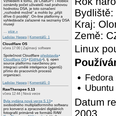
Rok naro
Vzhledem k tomu, že ChatGPT i Roblox
oznámily počet uživatelů nad prahovou
hodnotou DSA, je toto označení
Bydliště
„rozhodně možné“ a mohlo by „přijít
dříve či později“. On-line platformy a
vyhledávače zařazené na seznamy DSA
Kraj: Ol
musejí
…
více »
Země: C
Ladislav Hagara
|
Komentářů: 1
Cloudflare OS
Linux po
včera 17:00 | Zajímavý software
Společnost Cloudflare
představila
Používám
Cloudflare OS
(
GitHub
), tj. open
source platformu navrženou pro
integraci umělé inteligence (agentů)
přímo do pracovních procesů
Fedora
organizací.
Ladislav Hagara
|
Komentářů: 0
Ubuntu
RawTherapee 5.13
včera 12:44 | Nová verze
Datum reg
Byla vydána nová verze 5.13
svobodného multiplatformního softwaru
pro konverzi a zpracování digitálních
2003
fotografií primárně ve formátů RAW