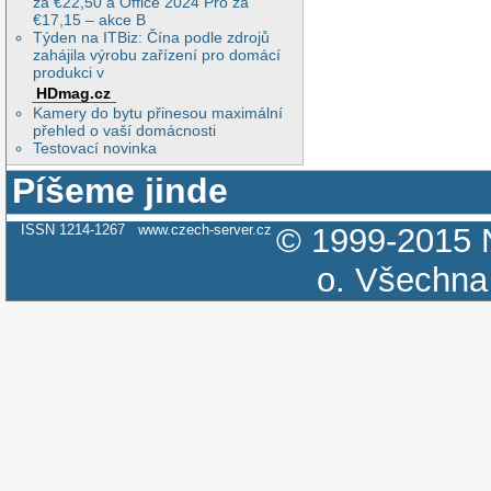
za €22,50 a Office 2024 Pro za
€17,15 – akce B
Týden na ITBiz: Čína podle zdrojů
zahájila výrobu zařízení pro domácí
produkci v
HDmag.cz
Kamery do bytu přinesou maximální
přehled o vaší domácnosti
Testovací novinka
Píšeme jinde
ISSN 1214-1267
www.czech-server.cz
© 1999-2015
o.
Všechna 