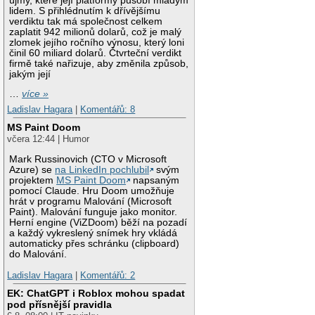
újmy, které její platformy působí mladým
lidem. S přihlédnutím k dřívějšímu
verdiktu tak má společnost celkem
zaplatit 942 milionů dolarů, což je malý
zlomek jejího ročního výnosu, který loni
činil 60 miliard dolarů. Čtvrteční verdikt
firmě také nařizuje, aby změnila způsob,
jakým její
…
více »
Ladislav Hagara
|
Komentářů: 8
MS Paint Doom
včera 12:44 | Humor
Mark Russinovich (CTO v Microsoft
Azure) se
na LinkedIn pochlubil
svým
projektem
MS Paint Doom
napsaným
pomocí Claude. Hru Doom umožňuje
hrát v programu Malování (Microsoft
Paint). Malování funguje jako monitor.
Herní engine (ViZDoom) běží na pozadí
a každý vykreslený snímek hry vkládá
automaticky přes schránku (clipboard)
do Malování.
Ladislav Hagara
|
Komentářů: 2
EK: ChatGPT i Roblox mohou spadat
pod přísnější pravidla