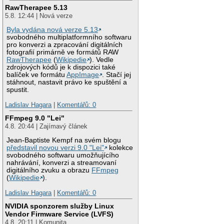
RawTherapee 5.13
5.8. 12:44 | Nová verze
Byla vydána nová verze 5.13
svobodného multiplatformního softwaru
pro konverzi a zpracování digitálních
fotografií primárně ve formátů RAW
RawTherapee
(
Wikipedie
). Vedle
zdrojových kódů je k dispozici také
balíček ve formátu
AppImage
. Stačí jej
stáhnout, nastavit právo ke spuštění a
spustit.
Ladislav Hagara
|
Komentářů: 0
FFmpeg 9.0 "Lei"
4.8. 20:44 | Zajímavý článek
Jean-Baptiste Kempf na svém blogu
představil novou verzi 9.0 "Lei"
kolekce
svobodného softwaru umožňujícího
nahrávání, konverzi a streamovaní
digitálního zvuku a obrazu
FFmpeg
(
Wikipedie
).
Ladislav Hagara
|
Komentářů: 0
NVIDIA sponzorem služby Linux
Vendor Firmware Service (LVFS)
4.8. 20:11 | Komunita