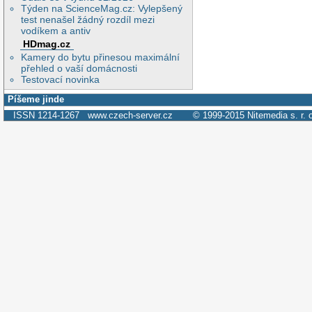
Týden na ScienceMag.cz: Vylepšený
test nenašel žádný rozdíl mezi
vodíkem a antiv
HDmag.cz
Kamery do bytu přinesou maximální
přehled o vaší domácnosti
Testovací novinka
Píšeme jinde
ISSN 1214-1267
www.czech-server.cz
© 1999-2015
Nitemedia s. r. 