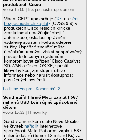
produktech Cisco
včera 16:00 | Bezpečnostní upozornění
Vládní CERT upozorňuje (
𝕏
) na
sérii
bezpečnostních záplat
(CVSS 9.9) v
produktech Cisco řešících kritické
zranitelnosti umožňující obejití
autentizace, eskalaci oprávnění,
vzdálené spuštění kódu a odepření
služby. Úspěšné zneužití může
útočníkům umožnit získat neoprávněný
přístup k dotčeným systémům,
kompromitovat zařízení Cisco Catalyst
SD-WAN a Cisco IOS XE, spustit
libovolný kód, zpřístupnit citlivé
informace nebo narušit dostupnost
postižených systémů.
Ladislav Hagara
|
Komentářů: 2
Soud nařídil firmě Meta zaplatit 567
milionů USD kvůli újmě způsobené
dětem
včera 15:33 | IT novinky
Soud v americkém státě Nové Mexiko
ve čtvrtek
nařídil
internetové
společnosti Meta Platforms zaplatit 567
milionů dolarů (téměř 12 miliard Kč) za