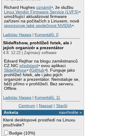
Richard Hughes
oznámil
, že službu
Linux Vendor Firmware Service (LVFS)
umožňující aktualizovat firmware
zařízení na počítačích s Linuxem, nově
sponzoruje také společnost NVIDIA
.
Ladislav Hagara
|
Komentářů: 0
SlideRshow, prohlížeč fotek, ale i
jejich organizér a prezentátor
4.8. 12:22 | Zajímavý software
Edvard Rejthar na blogu zaměstnanců
CZ.NIC
představil
svou aplikaci
SlideRshow
(
GitHub
). Funguje jako
prohlížeč fotek, ale i jako jejich
organizér a prezentátor. Neinstaluje se,
běží přímo v prohlížeči. Bez serveru.
Offline.
Ladislav Hagara
|
Komentářů: 11
Centrum
|
Napsat
|
Starší
Anketa
navrhněte »
Které desktopové prostředí na Linuxu
používáte?
Budgie
(
10%
)