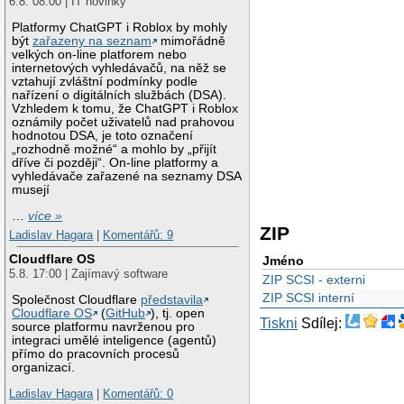
6.8. 08:00 | IT novinky
Platformy ChatGPT i Roblox by mohly
být
zařazeny na seznam
mimořádně
velkých on-line platforem nebo
internetových vyhledávačů, na něž se
vztahují zvláštní podmínky podle
nařízení o digitálních službách (DSA).
Vzhledem k tomu, že ChatGPT i Roblox
oznámily počet uživatelů nad prahovou
hodnotou DSA, je toto označení
„rozhodně možné“ a mohlo by „přijít
dříve či později“. On-line platformy a
vyhledávače zařazené na seznamy DSA
musejí
…
více »
ZIP
Ladislav Hagara
|
Komentářů: 9
Cloudflare OS
Jméno
5.8. 17:00 | Zajímavý software
ZIP SCSI - externi
ZIP SCSI interní
Společnost Cloudflare
představila
Cloudflare OS
(
GitHub
), tj. open
Tiskni
Sdílej:
source platformu navrženou pro
integraci umělé inteligence (agentů)
přímo do pracovních procesů
organizací.
Ladislav Hagara
|
Komentářů: 0