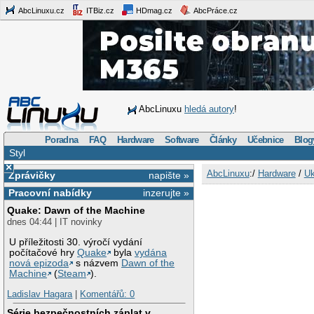
AbcLinuxu.cz
ITBiz.cz
HDmag.cz
AbcPráce.cz
AbcLinuxu
hledá autory
!
Poradna
FAQ
Hardware
Software
Články
Učebnice
Blog
Styl
×
AbcLinuxu
:/
Hardware
/
Uk
Zprávičky
napište »
Pracovní nabídky
inzerujte »
Quake: Dawn of the Machine
dnes 04:44 | IT novinky
U příležitosti 30. výročí vydání
počítačové hry
Quake
byla
vydána
nová epizoda
s názvem
Dawn of the
Machine
(
Steam
).
Ladislav Hagara
|
Komentářů: 0
Série bezpečnostních záplat v