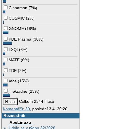
Cinnamon
(
7%
)
COSMIC
(
2%
)
GNOME
(
18%
)
KDE Plasma
(
30%
)
LXQt
(
6%
)
MATE
(
6%
)
TDE
(
2%
)
Xfce
(
15%
)
jiné/žádné
(
23%
)
Celkem 2344 hlasů
Komentářů: 30
, poslední 3.4. 20:20
Rozcestník
AbcLinuxu
Událo se v týdnu 32/2026