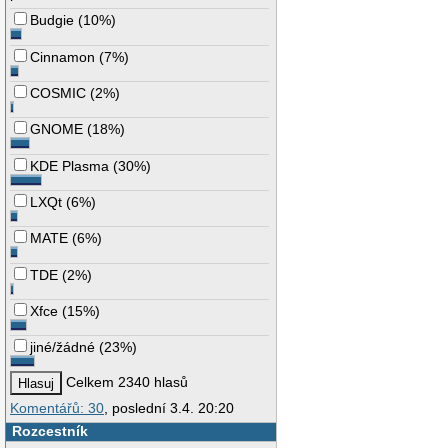
Budgie
(
10%
)
Cinnamon
(
7%
)
COSMIC
(
2%
)
GNOME
(
18%
)
KDE Plasma
(
30%
)
LXQt
(
6%
)
MATE
(
6%
)
TDE
(
2%
)
Xfce
(
15%
)
jiné/žádné
(
23%
)
Celkem 2340 hlasů
Komentářů: 30
, poslední 3.4. 20:20
Rozcestník