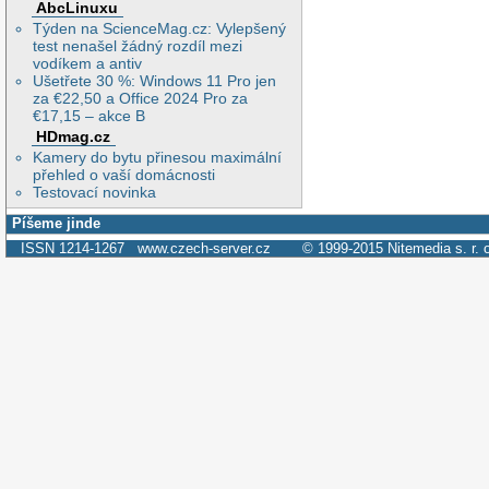
AbcLinuxu
Týden na ScienceMag.cz: Vylepšený
test nenašel žádný rozdíl mezi
vodíkem a antiv
Ušetřete 30 %: Windows 11 Pro jen
za €22,50 a Office 2024 Pro za
€17,15 – akce B
HDmag.cz
Kamery do bytu přinesou maximální
přehled o vaší domácnosti
Testovací novinka
Píšeme jinde
ISSN 1214-1267
www.czech-server.cz
© 1999-2015
Nitemedia s. r. 