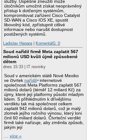
služby. Úspěšné zneužití může
útočníkům umožnit získat neoprávněný
přístup k dotčeným systémům,
kompromitovat zařízení Cisco Catalyst
SD-WAN a Cisco IOS XE, spustit
libovolný kód, zpřístupnit citlivé
informace nebo narušit dostupnost
postižených systémů.
Ladislav Hagara
|
Komentářů: 0
Soud nařídil firmě Meta zaplatit 567
milionů USD kvůli újmě způsobené
dětem
dnes 15:33 | IT novinky
Soud v americkém státě Nové Mexiko
ve čtvrtek
nařídil
internetové
společnosti Meta Platforms zaplatit 567
milionů dolarů (téměř 12 miliard Kč) za
újmy, které její platformy působí mladým
lidem. S přihlédnutím k dřívějšímu
verdiktu tak má společnost celkem
zaplatit 942 milionů dolarů, což je malý
zlomek jejího ročního výnosu, který loni
činil 60 miliard dolarů. Čtvrteční verdikt
firmě také nařizuje, aby změnila způsob,
jakým její
…
více »