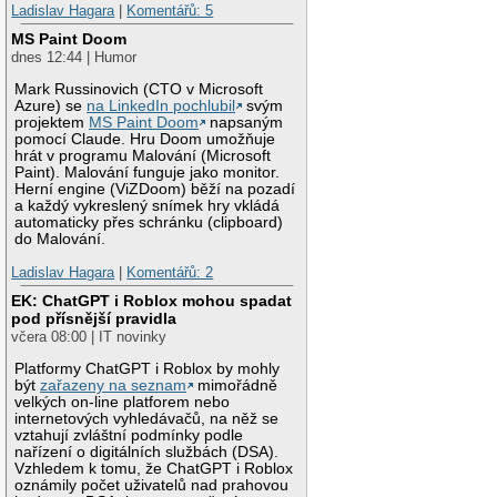
Ladislav Hagara
|
Komentářů: 5
MS Paint Doom
dnes 12:44 | Humor
Mark Russinovich (CTO v Microsoft
Azure) se
na LinkedIn pochlubil
svým
projektem
MS Paint Doom
napsaným
pomocí Claude. Hru Doom umožňuje
hrát v programu Malování (Microsoft
Paint). Malování funguje jako monitor.
Herní engine (ViZDoom) běží na pozadí
a každý vykreslený snímek hry vkládá
automaticky přes schránku (clipboard)
do Malování.
Ladislav Hagara
|
Komentářů: 2
EK: ChatGPT i Roblox mohou spadat
pod přísnější pravidla
včera 08:00 | IT novinky
Platformy ChatGPT i Roblox by mohly
být
zařazeny na seznam
mimořádně
velkých on-line platforem nebo
internetových vyhledávačů, na něž se
vztahují zvláštní podmínky podle
nařízení o digitálních službách (DSA).
Vzhledem k tomu, že ChatGPT i Roblox
oznámily počet uživatelů nad prahovou