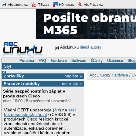
AbcLinuxu.cz
ITBiz.cz
HDmag.cz
AbcPráce.cz
AbcLinuxu
hledá autory
!
Poradna
FAQ
Hardware
Software
Články
Učebnice
Blog
Styl
×
AbcLinuxu
:/
Hardware
/
Uk
Zprávičky
napište »
Pracovní nabídky
inzerujte »
Série bezpečnostních záplat v
produktech Cisco
dnes 16:00 | Bezpečnostní upozornění
Vládní CERT upozorňuje (
𝕏
) na
sérii
bezpečnostních záplat
(CVSS 9.9) v
produktech Cisco řešících kritické
zranitelnosti umožňující obejití
autentizace, eskalaci oprávnění,
vzdálené spuštění kódu a odepření