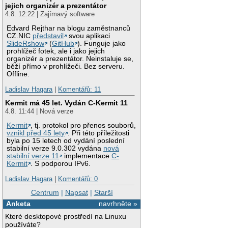
jejich organizér a prezentátor
4.8. 12:22 | Zajímavý software
Edvard Rejthar na blogu zaměstnanců
CZ.NIC
představil
svou aplikaci
SlideRshow
(
GitHub
). Funguje jako
prohlížeč fotek, ale i jako jejich
organizér a prezentátor. Neinstaluje se,
běží přímo v prohlížeči. Bez serveru.
Offline.
Ladislav Hagara
|
Komentářů: 11
Kermit má 45 let. Vydán C-Kermit 11
4.8. 11:44 | Nová verze
Kermit
, tj. protokol pro přenos souborů,
vznikl před 45 lety
. Při této příležitosti
byla po 15 letech od vydání poslední
stabilní verze 9.0.302 vydána
nová
stabilní verze 11
implementace
C-
Kermit
. S podporou IPv6.
Ladislav Hagara
|
Komentářů: 0
Centrum
|
Napsat
|
Starší
Anketa
navrhněte »
Které desktopové prostředí na Linuxu
používáte?