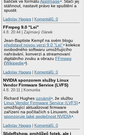
balíček ve formátu
AppImage
. Stačí jej
stáhnout, nastavit právo ke spuštění a
spustit.
Ladislav Hagara
|
Komentářů: 0
FFmpeg 9.0 "Lei"
4.8. 20:44 | Zajímavý článek
Jean-Baptiste Kempf na svém blogu
představil novou verzi 9.0 "Lei"
kolekce
svobodného softwaru umožňujícího
nahrávání, konverzi a streamovaní
digitálního zvuku a obrazu
FFmpeg
(
Wikipedie
).
Ladislav Hagara
|
Komentářů: 0
NVIDIA sponzorem služby Linux
Vendor Firmware Service (LVFS)
4.8. 20:11 | Komunita
Richard Hughes
oznámil
, že službu
Linux Vendor Firmware Service (LVFS)
umožňující aktualizovat firmware
zařízení na počítačích s Linuxem, nově
sponzoruje také společnost NVIDIA
.
Ladislav Hagara
|
Komentářů: 0
SlideRshow, prohlížeč fotek, ale i