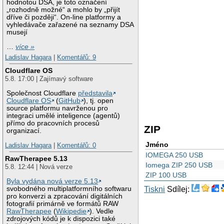
hodnotou DSA, je toto označení
„rozhodně možné“ a mohlo by „přijít
dříve či později“. On-line platformy a
vyhledávače zařazené na seznamy DSA
musejí
…
více »
Ladislav Hagara
|
Komentářů: 9
Cloudflare OS
5.8. 17:00 | Zajímavý software
Společnost Cloudflare
představila
Cloudflare OS
(
GitHub
), tj. open
source platformu navrženou pro
integraci umělé inteligence (agentů)
přímo do pracovních procesů
ZIP
organizací.
Jméno
Ladislav Hagara
|
Komentářů: 0
IOMEGA 250 USB
RawTherapee 5.13
Iomega ZIP 250 USB
5.8. 12:44 | Nová verze
ZIP 100 USB
Byla vydána nová verze 5.13
svobodného multiplatformního softwaru
Tiskni
Sdílej:
pro konverzi a zpracování digitálních
fotografií primárně ve formátů RAW
RawTherapee
(
Wikipedie
). Vedle
zdrojových kódů je k dispozici také