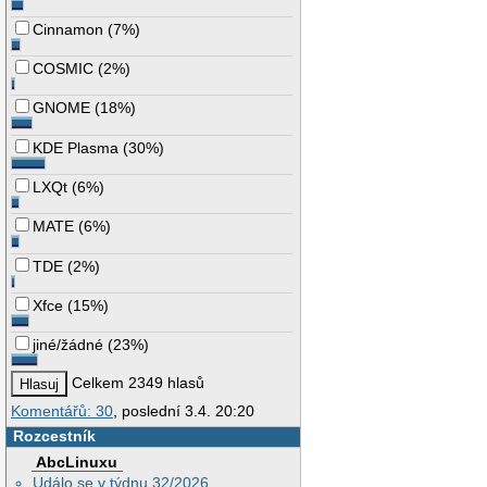
Cinnamon
(
7%
)
COSMIC
(
2%
)
GNOME
(
18%
)
KDE Plasma
(
30%
)
LXQt
(
6%
)
MATE
(
6%
)
TDE
(
2%
)
Xfce
(
15%
)
jiné/žádné
(
23%
)
Celkem 2349 hlasů
Komentářů: 30
, poslední 3.4. 20:20
Rozcestník
AbcLinuxu
Událo se v týdnu 32/2026