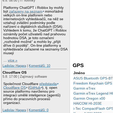
6.8. 08:00 | IT novinky
Platformy ChatGPT i Roblox by mohly
být
zařazeny na seznam
mimořádně
velkých on-line platforem nebo
internetových vyhledávačů, na něž se
vztahují zvláštní podmínky podle
nařízení o digitálních službách (DSA).
Vzhledem k tomu, že ChatGPT i Roblox
oznámily počet uživatelů nad prahovou
hodnotou DSA, je toto označení
„rozhodně možné“ a mohlo by „přijít
dříve či později“. On-line platformy a
vyhledávače zařazené na seznamy DSA
musejí
…
více »
GPS
Ladislav Hagara
|
Komentářů: 10
Cloudflare OS
Jméno
5.8. 17:00 | Zajímavý software
ASUS Bluetooth GPS-B
Freedom Keychain GPS
Společnost Cloudflare
představila
Cloudflare OS
(
GitHub
), tj. open
Garmin eTrex
source platformu navrženou pro
Garmin eTrex Legend H
integraci umělé inteligence (agentů)
Garmin Oregon x00
přímo do pracovních procesů
organizací.
HAICOM HI-203E
i-Tec CompactFlash GPS
Ladislav Hagara
|
Komentářů: 0