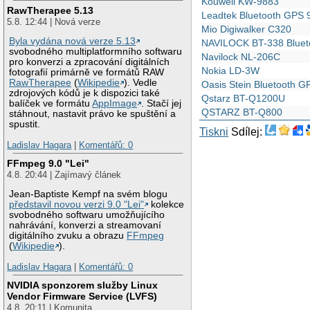
Kouwell KW-9883
RawTherapee 5.13
Leadtek Bluetooth GPS 
5.8. 12:44 | Nová verze
Mio Digiwalker C320
Byla vydána nová verze 5.13
NAVILOCK BT-338 Bluet
svobodného multiplatformního softwaru
Navilock NL-206C
pro konverzi a zpracování digitálních
Nokia LD-3W
fotografií primárně ve formátů RAW
RawTherapee
(
Wikipedie
). Vedle
Oasis Stein Bluetooth G
zdrojových kódů je k dispozici také
Qstarz BT-Q1200U
balíček ve formátu
AppImage
. Stačí jej
QSTARZ BT-Q800
stáhnout, nastavit právo ke spuštění a
spustit.
Tiskni
Sdílej:
Ladislav Hagara
|
Komentářů: 0
FFmpeg 9.0 "Lei"
4.8. 20:44 | Zajímavý článek
Jean-Baptiste Kempf na svém blogu
představil novou verzi 9.0 "Lei"
kolekce
svobodného softwaru umožňujícího
nahrávání, konverzi a streamovaní
digitálního zvuku a obrazu
FFmpeg
(
Wikipedie
).
Ladislav Hagara
|
Komentářů: 0
NVIDIA sponzorem služby Linux
Vendor Firmware Service (LVFS)
4.8. 20:11 | Komunita