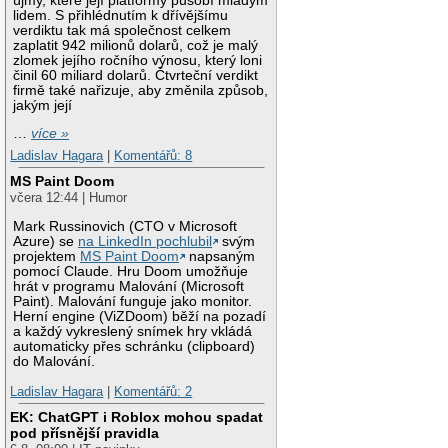
újmy, které její platformy působí mladým
lidem. S přihlédnutím k dřívějšímu
verdiktu tak má společnost celkem
zaplatit 942 milionů dolarů, což je malý
zlomek jejího ročního výnosu, který loni
činil 60 miliard dolarů. Čtvrteční verdikt
firmě také nařizuje, aby změnila způsob,
jakým její
…
více »
Ladislav Hagara
|
Komentářů: 8
MS Paint Doom
včera 12:44 | Humor
Mark Russinovich (CTO v Microsoft
Azure) se
na LinkedIn pochlubil
svým
projektem
MS Paint Doom
napsaným
pomocí Claude. Hru Doom umožňuje
hrát v programu Malování (Microsoft
Paint). Malování funguje jako monitor.
Herní engine (ViZDoom) běží na pozadí
a každý vykreslený snímek hry vkládá
automaticky přes schránku (clipboard)
do Malování.
Ladislav Hagara
|
Komentářů: 2
EK: ChatGPT i Roblox mohou spadat
pod přísnější pravidla