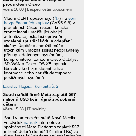
produktech Cisco
včera 16:00 | Bezpečnostní upozornění
Vládní CERT upozorňuje (
𝕏
) na
sérii
bezpečnostních záplat
(CVSS 9.9) v
produktech Cisco řešících kritické
zranitelnosti umožňující obejití
autentizace, eskalaci oprávnění,
vzdálené spuštění kódu a odepření
služby. Úspěšné zneužití může
útočníkům umožnit získat neoprávněný
přístup k dotčeným systémům,
kompromitovat zařízení Cisco Catalyst
SD-WAN a Cisco IOS XE, spustit
libovolný kód, zpřístupnit citlivé
informace nebo narušit dostupnost
postižených systémů.
Ladislav Hagara
|
Komentářů: 2
Soud nařídil firmě Meta zaplatit 567
milionů USD kvůli újmě způsobené
dětem
včera 15:33 | IT novinky
Soud v americkém státě Nové Mexiko
ve čtvrtek
nařídil
internetové
společnosti Meta Platforms zaplatit 567
milionů dolarů (téměř 12 miliard Kč) za