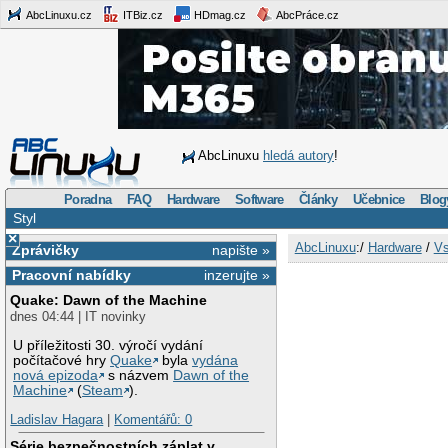
AbcLinuxu.cz
ITBiz.cz
HDmag.cz
AbcPráce.cz
AbcLinuxu
hledá autory
!
Poradna
FAQ
Hardware
Software
Články
Učebnice
Blog
Styl
×
AbcLinuxu
:/
Hardware
/
Vs
Zprávičky
napište »
Pracovní nabídky
inzerujte »
Quake: Dawn of the Machine
dnes 04:44 | IT novinky
U příležitosti 30. výročí vydání
počítačové hry
Quake
byla
vydána
nová epizoda
s názvem
Dawn of the
Machine
(
Steam
).
Ladislav Hagara
|
Komentářů: 0
Série bezpečnostních záplat v