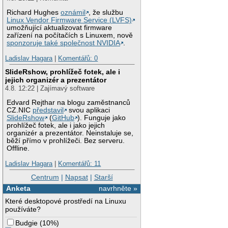
Richard Hughes
oznámil
, že službu
Linux Vendor Firmware Service (LVFS)
umožňující aktualizovat firmware
zařízení na počítačích s Linuxem, nově
sponzoruje také společnost NVIDIA
.
Ladislav Hagara
|
Komentářů: 0
SlideRshow, prohlížeč fotek, ale i
jejich organizér a prezentátor
4.8. 12:22 | Zajímavý software
Edvard Rejthar na blogu zaměstnanců
CZ.NIC
představil
svou aplikaci
SlideRshow
(
GitHub
). Funguje jako
prohlížeč fotek, ale i jako jejich
organizér a prezentátor. Neinstaluje se,
běží přímo v prohlížeči. Bez serveru.
Offline.
Ladislav Hagara
|
Komentářů: 11
Centrum
|
Napsat
|
Starší
Anketa
navrhněte »
Které desktopové prostředí na Linuxu
používáte?
Budgie
(
10%
)