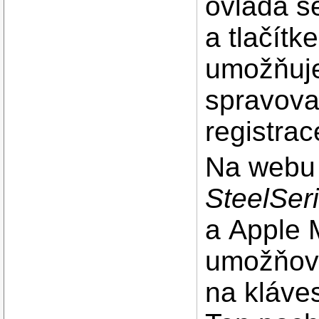
ovládá s
a tlačít
umožňuje 
spravova
registrac
Na webu 
SteelSer
a Apple 
umožňova
na kláve