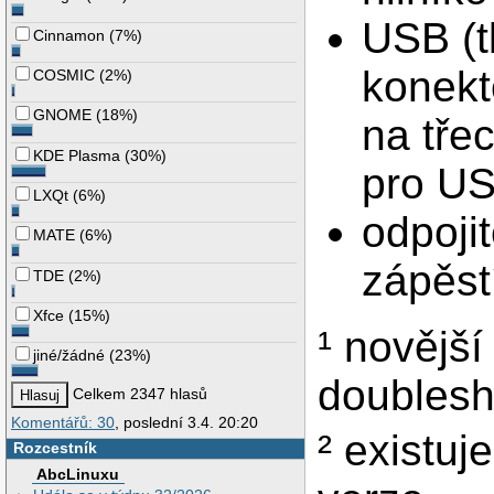
USB (t
Cinnamon
(
7%
)
konekt
COSMIC
(
2%
)
GNOME
(
18%
)
na tře
KDE Plasma
(
30%
)
pro US
LXQt
(
6%
)
odpoji
MATE
(
6%
)
zápěst
TDE
(
2%
)
Xfce
(
15%
)
¹ novějš
jiné/žádné
(
23%
)
doublesh
Celkem 2347 hlasů
Komentářů: 30
, poslední 3.4. 20:20
² existuj
Rozcestník
AbcLinuxu