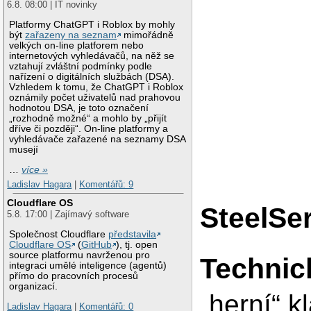
6.8. 08:00 | IT novinky
Platformy ChatGPT i Roblox by mohly
být
zařazeny na seznam
mimořádně
velkých on-line platforem nebo
internetových vyhledávačů, na něž se
vztahují zvláštní podmínky podle
nařízení o digitálních službách (DSA).
Vzhledem k tomu, že ChatGPT i Roblox
oznámily počet uživatelů nad prahovou
hodnotou DSA, je toto označení
„rozhodně možné“ a mohlo by „přijít
dříve či později“. On-line platformy a
vyhledávače zařazené na seznamy DSA
musejí
…
více »
Ladislav Hagara
|
Komentářů: 9
Cloudflare OS
SteelSe
5.8. 17:00 | Zajímavý software
Společnost Cloudflare
představila
Cloudflare OS
(
GitHub
), tj. open
source platformu navrženou pro
Technic
integraci umělé inteligence (agentů)
přímo do pracovních procesů
organizací.
„herní“ k
Ladislav Hagara
|
Komentářů: 0