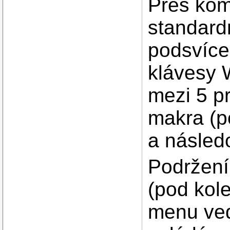
Přes kom
standard
podsvíce
klávesy 
mezi 5 pr
makra (p
a násled
Podržení
(pod kol
menu ved