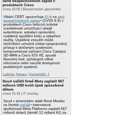
Série bezpečnostních záplat v
produktech Cisco
včera 16:00 | Bezpečnostní upozornění
Vládní CERT upozorňuje (
𝕏
) na
sérii
bezpečnostních záplat
(CVSS 9.9) v
produktech Cisco řešících kritické
zranitelnosti umožňující obejití
autentizace, eskalaci oprávnění,
vzdálené spuštění kódu a odepření
služby. Úspěšné zneužití může
útočníkům umožnit získat neoprávněný
přístup k dotčeným systémům,
kompromitovat zařízení Cisco Catalyst
SD-WAN a Cisco IOS XE, spustit
libovolný kód, zpřístupnit citlivé
informace nebo narušit dostupnost
postižených systémů.
Ladislav Hagara
|
Komentářů: 2
Soud nařídil firmě Meta zaplatit 567
milionů USD kvůli újmě způsobené
dětem
včera 15:33 | IT novinky
Soud v americkém státě Nové Mexiko
ve čtvrtek
nařídil
internetové
společnosti Meta Platforms zaplatit 567
milionů dolarů (téměř 12 miliard Kč) za