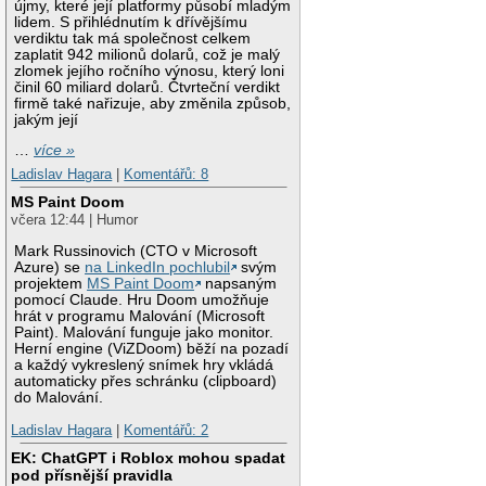
újmy, které její platformy působí mladým
lidem. S přihlédnutím k dřívějšímu
verdiktu tak má společnost celkem
zaplatit 942 milionů dolarů, což je malý
zlomek jejího ročního výnosu, který loni
činil 60 miliard dolarů. Čtvrteční verdikt
firmě také nařizuje, aby změnila způsob,
jakým její
…
více »
Ladislav Hagara
|
Komentářů: 8
MS Paint Doom
včera 12:44 | Humor
Mark Russinovich (CTO v Microsoft
Azure) se
na LinkedIn pochlubil
svým
projektem
MS Paint Doom
napsaným
pomocí Claude. Hru Doom umožňuje
hrát v programu Malování (Microsoft
Paint). Malování funguje jako monitor.
Herní engine (ViZDoom) běží na pozadí
a každý vykreslený snímek hry vkládá
automaticky přes schránku (clipboard)
do Malování.
Ladislav Hagara
|
Komentářů: 2
EK: ChatGPT i Roblox mohou spadat
pod přísnější pravidla