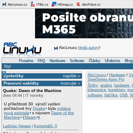
AbcLinuxu.cz
ITBiz.cz
HDmag.cz
AbcPráce.cz
AbcLinuxu
hledá autory
!
Poradna
FAQ
Hardware
Software
Články
Učebnice
Blog
Styl
×
AbcLinuxu
:/
Hardware
/
Vs
Zprávičky
napište »
SteelSeries Apex Pro
Pracovní nabídky
inzerujte »
Štítky
:
analog
,
hardware
,
klávesnice
,
konektory
,
ma
Quake: Dawn of the Machine
software
,
tlačítka
,
USB
,
W
dnes 04:44 | IT novinky
U příležitosti 30. výročí vydání
počítačové hry
Quake
byla
vydána
nová epizoda
s názvem
Dawn of the
Machine
(
Steam
).
Ladislav Hagara
|
Komentářů: 0