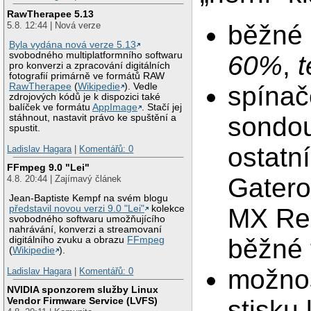
RawTherapee 5.13
5.8. 12:44 | Nová verze
běžné 
Byla vydána nová verze 5.13
svobodného multiplatformního softwaru
60%
,
t
pro konverzi a zpracování digitálních
fotografií primárně ve formátů RAW
spínač
RawTherapee
(
Wikipedie
). Vedle
zdrojových kódů je k dispozici také
balíček ve formátu
AppImage
. Stačí jej
sondou
stáhnout, nastavit právo ke spuštění a
spustit.
ostatn
Ladislav Hagara
|
Komentářů: 0
FFmpeg 9.0 "Lei"
Gatero
4.8. 20:44 | Zajímavý článek
Jean-Baptiste Kempf na svém blogu
MX Red
představil novou verzi 9.0 "Lei"
kolekce
svobodného softwaru umožňujícího
nahrávání, konverzi a streamovaní
běžné 
digitálního zvuku a obrazu
FFmpeg
(
Wikipedie
).
možnos
Ladislav Hagara
|
Komentářů: 0
NVIDIA sponzorem služby Linux
Vendor Firmware Service (LVFS)
stisku