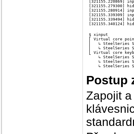
[321155.220869] in
[321155.279300] hi
[321155.280914] in
[321155.339309] in
[321155.339494] hi
[321155.340124] hi
$ xinput

⎡ Virtual core poin
⎜   ↳ SteelSeries S
⎜   ↳ SteelSeries S
⎣ Virtual core keyb
    ↳ SteelSeries S
    ↳ SteelSeries S
    ↳ SteelSeries 
Postup 
Zapojit 
klávesni
standard