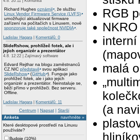
4.8. 20:11 | Komunita
RGB p
Richard Hughes
oznámil
, že službu
Linux Vendor Firmware Service (LVFS)
umožňující aktualizovat firmware
NKRO
zařízení na počítačích s Linuxem, nově
sponzoruje také společnost NVIDIA
.
intern
Ladislav Hagara
|
Komentářů: 0
SlideRshow, prohlížeč fotek, ale i
(mapov
jejich organizér a prezentátor
4.8. 12:22 | Zajímavý software
malá 
Edvard Rejthar na blogu zaměstnanců
CZ.NIC
představil
svou aplikaci
SlideRshow
(
GitHub
). Funguje jako
„multim
prohlížeč fotek, ale i jako jejich
organizér a prezentátor. Neinstaluje se,
běží přímo v prohlížeči. Bez serveru.
kolečko
Offline.
Ladislav Hagara
|
Komentářů: 11
(a nav
Centrum
|
Napsat
|
Starší
Anketa
navrhněte »
plasto
Které desktopové prostředí na Linuxu
používáte?
hliník
Budgie
(
10%
)