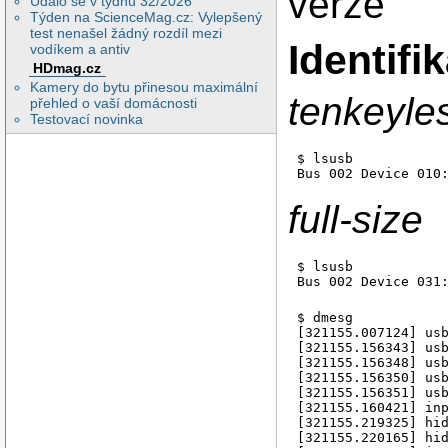
verze
Událo se v týdnu 32/2026
Týden na ScienceMag.cz: Vylepšený
test nenašel žádný rozdíl mezi
Identif
vodíkem a antiv
HDmag.cz
Kamery do bytu přinesou maximální
tenkeyle
přehled o vaší domácnosti
Testovací novinka
$ lsusb

Bus 002 Device 010
full-size
$ lsusb

Bus 002 Device 031
$ dmesg

[321155.007124] usb
[321155.156343] usb
[321155.156348] usb
[321155.156350] usb
[321155.156351] usb
[321155.160421] in
[321155.219325] hi
[321155.220165] hi