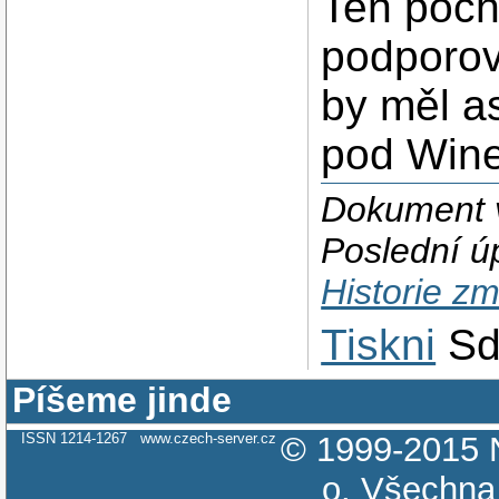
Ten poch
podporov
by měl a
pod Wine
Dokument v
Poslední ú
Historie z
Tiskni
Sd
Píšeme jinde
ISSN 1214-1267
www.czech-server.cz
© 1999-2015
o.
Všechna 