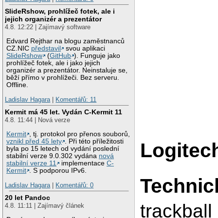
SlideRshow, prohlížeč fotek, ale i
jejich organizér a prezentátor
4.8. 12:22 | Zajímavý software
Edvard Rejthar na blogu zaměstnanců
CZ.NIC
představil
svou aplikaci
SlideRshow
(
GitHub
). Funguje jako
prohlížeč fotek, ale i jako jejich
organizér a prezentátor. Neinstaluje se,
běží přímo v prohlížeči. Bez serveru.
Offline.
Ladislav Hagara
|
Komentářů: 11
Kermit má 45 let. Vydán C-Kermit 11
4.8. 11:44 | Nová verze
Kermit
, tj. protokol pro přenos souborů,
vznikl před 45 lety
. Při této příležitosti
Logitec
byla po 15 letech od vydání poslední
stabilní verze 9.0.302 vydána
nová
stabilní verze 11
implementace
C-
Kermit
. S podporou IPv6.
Technic
Ladislav Hagara
|
Komentářů: 0
20 let Pandoc
trackbal
4.8. 11:11 | Zajímavý článek