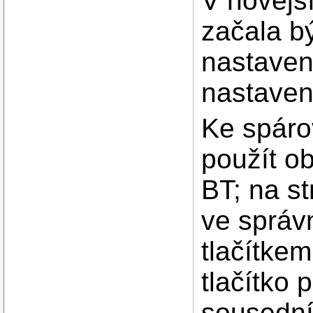
V novější
začala b
nastavení
nastavení
Ke spáro
použít o
BT; na st
ve správ
tlačítkem
tlačítko 
sousední