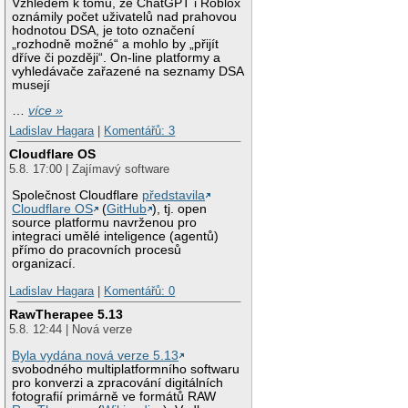
Vzhledem k tomu, že ChatGPT i Roblox
oznámily počet uživatelů nad prahovou
hodnotou DSA, je toto označení
„rozhodně možné“ a mohlo by „přijít
dříve či později“. On-line platformy a
vyhledávače zařazené na seznamy DSA
musejí
…
více »
Ladislav Hagara
|
Komentářů: 3
Cloudflare OS
5.8. 17:00 | Zajímavý software
Společnost Cloudflare
představila
Cloudflare OS
(
GitHub
), tj. open
source platformu navrženou pro
integraci umělé inteligence (agentů)
přímo do pracovních procesů
organizací.
Ladislav Hagara
|
Komentářů: 0
RawTherapee 5.13
5.8. 12:44 | Nová verze
Byla vydána nová verze 5.13
svobodného multiplatformního softwaru
pro konverzi a zpracování digitálních
fotografií primárně ve formátů RAW