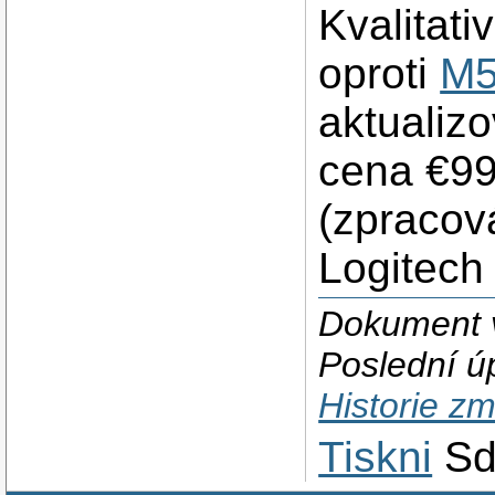
Kvalitat
oproti
M5
aktualiz
cena €99
(zpracov
Logitech 
Dokument v
Poslední ú
Historie z
Tiskni
Sd