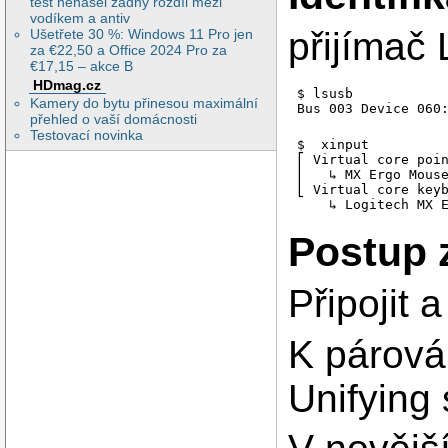
test nenašel žádný rozdíl mezi
vodíkem a antiv
přijímač 
Ušetřete 30 %: Windows 11 Pro jen
za €22,50 a Office 2024 Pro za
€17,15 – akce B
HDmag.cz
$ lsusb

Kamery do bytu přinesou maximální
Bus 003 Device 060
přehled o vaší domácnosti
Testovací novinka
$  xinput 

⎡ Virtual core poin
⎜   ↳ MX Ergo Mouse
⎣ Virtual core keyb
    ↳ Logitech MX 
Postup 
Připojit 
K párová
Unifying 