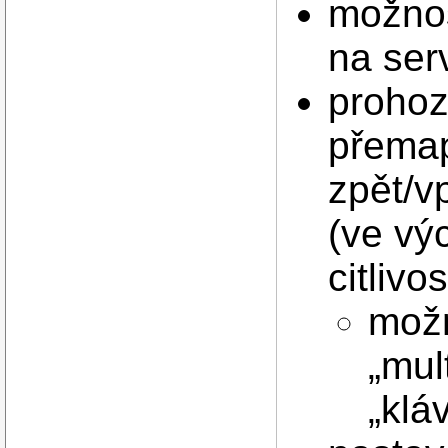
možnos
na ser
prohoz
přemap
zpět/v
(ve vý
citlivos
možn
„mul
„klá