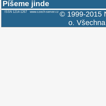
Píšeme jinde
ISSN 1214-1267
www.czech-server.cz
© 1999-2015
o.
Všechna 