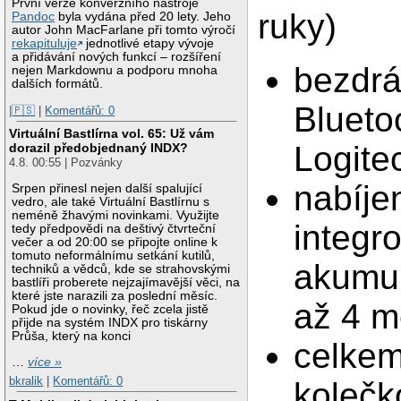
První verze konverzního nástroje
ruky)
Pandoc
byla vydána před 20 lety. Jeho
autor John MacFarlane při tomto výročí
rekapituluje
jednotlivé etapy vývoje
a přidávání nových funkcí – rozšíření
bezdrá
nejen Markdownu a podporu mnoha
dalších formátů.
Blueto
|🇵🇸
|
Komentářů: 0
Virtuální Bastlírna vol. 65: Už vám
Logite
dorazil předobjednaný INDX?
4.8. 00:55 | Pozvánky
nabíje
Srpen přinesl nejen další spalující
vedro, ale také Virtuální Bastlírnu s
neméně žhavými novinkami. Využijte
integr
tedy předpovědi na deštivý čtvrteční
večer a od 20:00 se připojte online k
tomuto neformálnímu setkání kutilů,
akumul
techniků a vědců, kde se strahovskými
bastlíři proberete nejzajímavější věci, na
které jste narazili za poslední měsíc.
až 4 m
Pokud jde o novinky, řeč zcela jistě
přijde na systém INDX pro tiskárny
Průša, který na konci
celkem
…
více »
bkralik
|
Komentářů: 0
kolečk