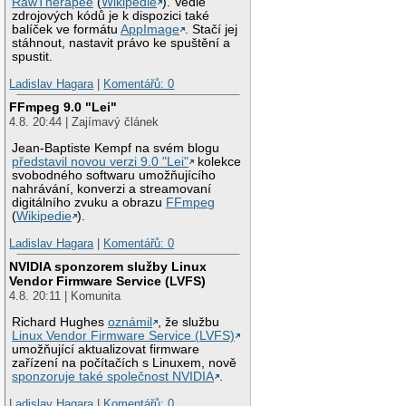
RawTherapee
(
Wikipedie
). Vedle
zdrojových kódů je k dispozici také
balíček ve formátu
AppImage
. Stačí jej
stáhnout, nastavit právo ke spuštění a
spustit.
Ladislav Hagara
|
Komentářů: 0
FFmpeg 9.0 "Lei"
4.8. 20:44 | Zajímavý článek
Jean-Baptiste Kempf na svém blogu
představil novou verzi 9.0 "Lei"
kolekce
svobodného softwaru umožňujícího
nahrávání, konverzi a streamovaní
digitálního zvuku a obrazu
FFmpeg
(
Wikipedie
).
Ladislav Hagara
|
Komentářů: 0
NVIDIA sponzorem služby Linux
Vendor Firmware Service (LVFS)
4.8. 20:11 | Komunita
Richard Hughes
oznámil
, že službu
Linux Vendor Firmware Service (LVFS)
umožňující aktualizovat firmware
zařízení na počítačích s Linuxem, nově
sponzoruje také společnost NVIDIA
.
Ladislav Hagara
|
Komentářů: 0