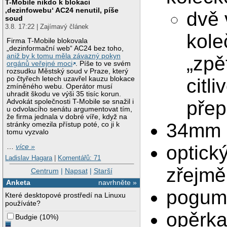
T-Mobile nikdo k blokaci
‚dezinfowebu‘ AC24 nenutil, píše
dvě 
soud
3.8. 17:22 | Zajímavý článek
kole
Firma T-Mobile blokovala
„dezinformační web“ AC24 bez toho,
aniž by k tomu měla závazný pokyn
„zpě
orgánů veřejné moci
. Píše to ve svém
rozsudku Městský soud v Praze, který
citli
po čtyřech letech uzavřel kauzu blokace
zmíněného webu. Operátor musí
uhradit škodu ve výši 35 tisíc korun.
přep
Advokát společnosti T-Mobile se snažil i
u odvolacího senátu argumentovat tím,
že firma jednala v dobré víře, když na
34mm k
stránky omezila přístup poté, co ji k
tomu vyzvalo
optick
…
více »
Ladislav Hagara
|
Komentářů: 71
zřejmě
Centrum
|
Napsat
|
Starší
Anketa
navrhněte »
pogum
Které desktopové prostředí na Linuxu
používáte?
opěrka
Budgie
(
10%
)