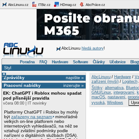
AbcLinuxu.cz
ITBiz.cz
HDmag.cz
AbcPráce.cz
AbcLinuxu
hledá autory
!
Poradna
FAQ
Hardware
Software
Články
Učebnice
Blog
Styl
×
AbcLinuxu
:/
Hardware
/
Vs
Zprávičky
napište »
zařízení (myši)
/
Logitech
Pracovní nabídky
inzerujte »
Štítky
:
alternativa
,
Blueto
GNU/Linux
,
integrovaný
,
k
EK: ChatGPT i Roblox mohou spadat
macOS
,
nastavení
,
propri
pod přísnější pravidla
vysoká
,
Windows
Upra
včera 08:00 | IT novinky
Platformy ChatGPT i Roblox by mohly
být
zařazeny na seznam
mimořádně
velkých on-line platforem nebo
internetových vyhledávačů, na něž se
vztahují zvláštní podmínky podle
nařízení o digitálních službách (DSA).