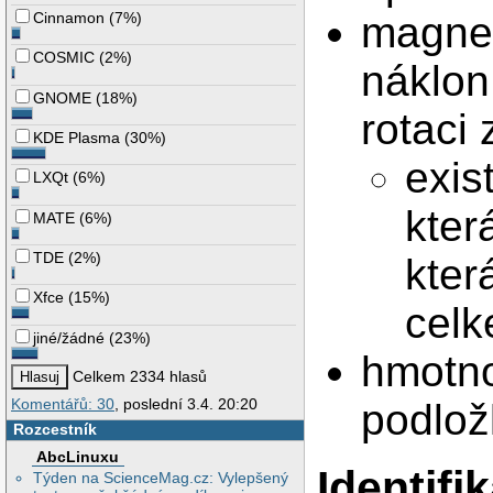
magnet
Cinnamon
(
7%
)
COSMIC
(
2%
)
náklon
GNOME
(
18%
)
rotaci 
KDE Plasma
(
30%
)
exis
LXQt
(
6%
)
kter
MATE
(
6%
)
TDE
(
2%
)
kter
Xfce
(
15%
)
celk
jiné/žádné
(
23%
)
hmotno
Celkem 2334 hlasů
Komentářů: 30
, poslední 3.4. 20:20
podlož
Rozcestník
AbcLinuxu
Identif
Týden na ScienceMag.cz: Vylepšený