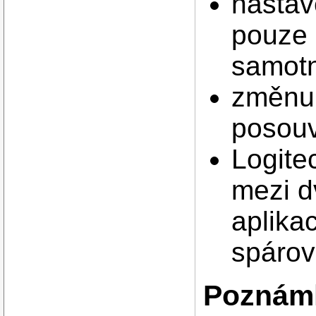
nastave
pouze 
samotn
změnu 
posouv
Logite
mezi d
aplikac
spárov
Poznám