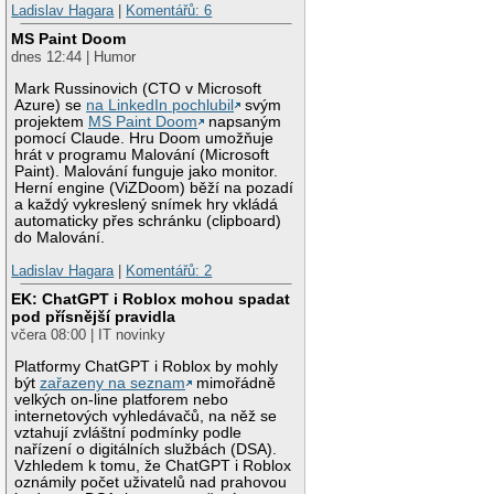
Ladislav Hagara
|
Komentářů: 6
MS Paint Doom
dnes 12:44 | Humor
Mark Russinovich (CTO v Microsoft
Azure) se
na LinkedIn pochlubil
svým
projektem
MS Paint Doom
napsaným
pomocí Claude. Hru Doom umožňuje
hrát v programu Malování (Microsoft
Paint). Malování funguje jako monitor.
Herní engine (ViZDoom) běží na pozadí
a každý vykreslený snímek hry vkládá
automaticky přes schránku (clipboard)
do Malování.
Ladislav Hagara
|
Komentářů: 2
EK: ChatGPT i Roblox mohou spadat
pod přísnější pravidla
včera 08:00 | IT novinky
Platformy ChatGPT i Roblox by mohly
být
zařazeny na seznam
mimořádně
velkých on-line platforem nebo
internetových vyhledávačů, na něž se
vztahují zvláštní podmínky podle
nařízení o digitálních službách (DSA).
Vzhledem k tomu, že ChatGPT i Roblox
oznámily počet uživatelů nad prahovou