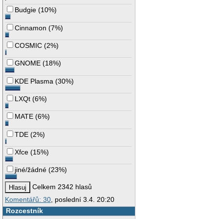
Budgie
(
10%
)
Cinnamon
(
7%
)
COSMIC
(
2%
)
GNOME
(
18%
)
KDE Plasma
(
30%
)
LXQt
(
6%
)
MATE
(
6%
)
TDE
(
2%
)
Xfce
(
15%
)
jiné/žádné
(
23%
)
Celkem 2342 hlasů
Komentářů: 30
, poslední 3.4. 20:20
Rozcestník