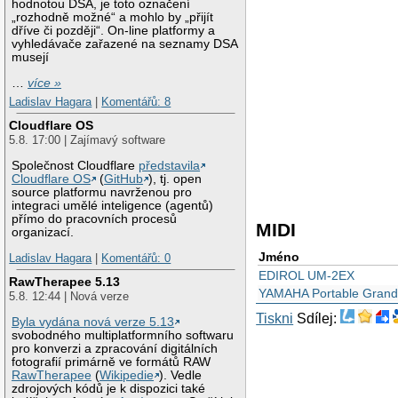
hodnotou DSA, je toto označení
„rozhodně možné“ a mohlo by „přijít
dříve či později“. On-line platformy a
vyhledávače zařazené na seznamy DSA
musejí
…
více »
Ladislav Hagara
|
Komentářů: 8
Cloudflare OS
5.8. 17:00 | Zajímavý software
Společnost Cloudflare
představila
Cloudflare OS
(
GitHub
), tj. open
source platformu navrženou pro
integraci umělé inteligence (agentů)
přímo do pracovních procesů
MIDI
organizací.
Jméno
Ladislav Hagara
|
Komentářů: 0
EDIROL UM-2EX
RawTherapee 5.13
YAMAHA Portable Gran
5.8. 12:44 | Nová verze
Tiskni
Sdílej:
Byla vydána nová verze 5.13
svobodného multiplatformního softwaru
pro konverzi a zpracování digitálních
fotografií primárně ve formátů RAW
RawTherapee
(
Wikipedie
). Vedle
zdrojových kódů je k dispozici také