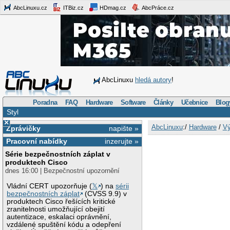
AbcLinuxu.cz
ITBiz.cz
HDmag.cz
AbcPráce.cz
AbcLinuxu
hledá autory
!
Poradna
FAQ
Hardware
Software
Články
Učebnice
Blog
Styl
×
AbcLinuxu
:/
Hardware
/
Vý
Zprávičky
napište »
Pracovní nabídky
inzerujte »
Série bezpečnostních záplat v
produktech Cisco
dnes 16:00 | Bezpečnostní upozornění
Vládní CERT upozorňuje (
𝕏
) na
sérii
bezpečnostních záplat
(CVSS 9.9) v
produktech Cisco řešících kritické
zranitelnosti umožňující obejití
autentizace, eskalaci oprávnění,
vzdálené spuštění kódu a odepření