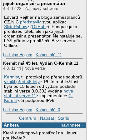
jejich organizér a prezentátor
4.8. 12:22 | Zajímavý software
Edvard Rejthar na blogu zaměstnanců
CZ.NIC
představil
svou aplikaci
SlideRshow
(
GitHub
). Funguje jako
prohlížeč fotek, ale i jako jejich
organizér a prezentátor. Neinstaluje se,
běží přímo v prohlížeči. Bez serveru.
Offline.
Ladislav Hagara
|
Komentářů: 11
Kermit má 45 let. Vydán C-Kermit 11
4.8. 11:44 | Nová verze
Kermit
, tj. protokol pro přenos souborů,
vznikl před 45 lety
. Při této příležitosti
byla po 15 letech od vydání poslední
stabilní verze 9.0.302 vydána
nová
stabilní verze 11
implementace
C-
Kermit
. S podporou IPv6.
Ladislav Hagara
|
Komentářů: 0
Centrum
|
Napsat
|
Starší
Anketa
navrhněte »
Které desktopové prostředí na Linuxu
používáte?