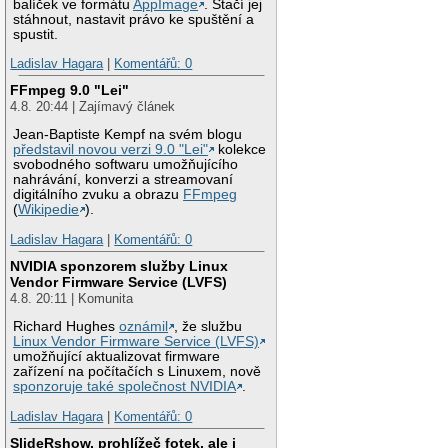
balíček ve formátu
AppImage
. Stačí jej
stáhnout, nastavit právo ke spuštění a
spustit.
Ladislav Hagara
|
Komentářů: 0
FFmpeg 9.0 "Lei"
4.8. 20:44 | Zajímavý článek
Jean-Baptiste Kempf na svém blogu
představil novou verzi 9.0 "Lei"
kolekce
svobodného softwaru umožňujícího
nahrávání, konverzi a streamovaní
digitálního zvuku a obrazu
FFmpeg
(
Wikipedie
).
Ladislav Hagara
|
Komentářů: 0
NVIDIA sponzorem služby Linux
Vendor Firmware Service (LVFS)
4.8. 20:11 | Komunita
Richard Hughes
oznámil
, že službu
Linux Vendor Firmware Service (LVFS)
umožňující aktualizovat firmware
zařízení na počítačích s Linuxem, nově
sponzoruje také společnost NVIDIA
.
Ladislav Hagara
|
Komentářů: 0
SlideRshow, prohlížeč fotek, ale i