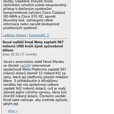
služby. Úspěšné zneužití může
útočníkům umožnit získat neoprávněný
přístup k dotčeným systémům,
kompromitovat zařízení Cisco Catalyst
SD-WAN a Cisco IOS XE, spustit
libovolný kód, zpřístupnit citlivé
informace nebo narušit dostupnost
postižených systémů.
Ladislav Hagara
|
Komentářů: 2
Soud nařídil firmě Meta zaplatit 567
milionů USD kvůli újmě způsobené
dětem
dnes 15:33 | IT novinky
Soud v americkém státě Nové Mexiko
ve čtvrtek
nařídil
internetové
společnosti Meta Platforms zaplatit 567
milionů dolarů (téměř 12 miliard Kč) za
újmy, které její platformy působí mladým
lidem. S přihlédnutím k dřívějšímu
verdiktu tak má společnost celkem
zaplatit 942 milionů dolarů, což je malý
zlomek jejího ročního výnosu, který loni
činil 60 miliard dolarů. Čtvrteční verdikt
firmě také nařizuje, aby změnila způsob,
jakým její
…
více »