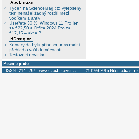
AbcLinuxu
Týden na ScienceMag.cz: Vylepšený
test nenašel žádný rozdíl mezi
vodíkem a antiv
Ušetřete 30 %: Windows 11 Pro jen
za €22,50 a Office 2024 Pro za
€17,15 – akce B
HDmag.cz
Kamery do bytu přinesou maximální
přehled o vaší domácnosti
Testovací novinka
Píšeme jinde
ISSN 1214-1267
www.czech-server.cz
© 1999-2015
Nitemedia s. r. 