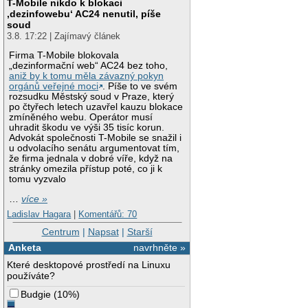
T-Mobile nikdo k blokaci
‚dezinfowebu‘ AC24 nenutil, píše
soud
3.8. 17:22 | Zajímavý článek
Firma T-Mobile blokovala
„dezinformační web“ AC24 bez toho,
aniž by k tomu měla závazný pokyn
orgánů veřejné moci
. Píše to ve svém
rozsudku Městský soud v Praze, který
po čtyřech letech uzavřel kauzu blokace
zmíněného webu. Operátor musí
uhradit škodu ve výši 35 tisíc korun.
Advokát společnosti T-Mobile se snažil i
u odvolacího senátu argumentovat tím,
že firma jednala v dobré víře, když na
stránky omezila přístup poté, co ji k
tomu vyzvalo
…
více »
Ladislav Hagara
|
Komentářů: 70
Centrum
|
Napsat
|
Starší
Anketa
navrhněte »
Které desktopové prostředí na Linuxu
používáte?
Budgie
(
10%
)