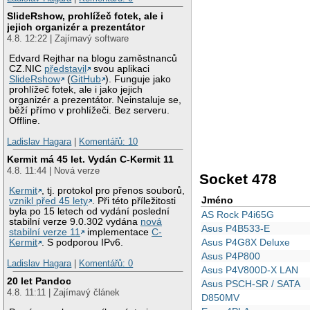
SlideRshow, prohlížeč fotek, ale i
jejich organizér a prezentátor
4.8. 12:22 | Zajímavý software
Edvard Rejthar na blogu zaměstnanců
CZ.NIC
představil
svou aplikaci
SlideRshow
(
GitHub
). Funguje jako
prohlížeč fotek, ale i jako jejich
organizér a prezentátor. Neinstaluje se,
běží přímo v prohlížeči. Bez serveru.
Offline.
Ladislav Hagara
|
Komentářů: 10
Kermit má 45 let. Vydán C-Kermit 11
4.8. 11:44 | Nová verze
Socket 478
Kermit
, tj. protokol pro přenos souborů,
Jméno
vznikl před 45 lety
. Při této příležitosti
byla po 15 letech od vydání poslední
AS Rock P4i65G
stabilní verze 9.0.302 vydána
nová
Asus P4B533-E
stabilní verze 11
implementace
C-
Asus P4G8X Deluxe
Kermit
. S podporou IPv6.
Asus P4P800
Ladislav Hagara
|
Komentářů: 0
Asus P4V800D-X LAN
20 let Pandoc
Asus PSCH-SR / SATA
4.8. 11:11 | Zajímavý článek
D850MV