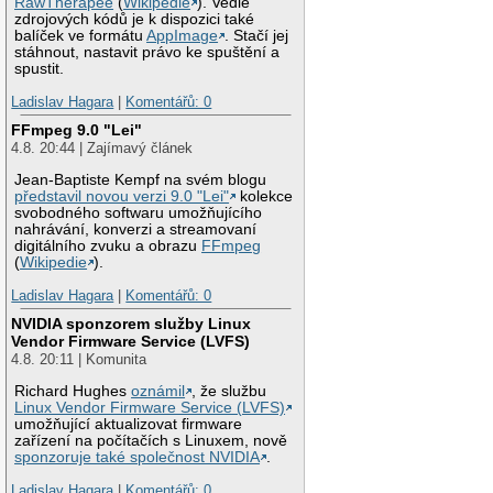
RawTherapee
(
Wikipedie
). Vedle
zdrojových kódů je k dispozici také
balíček ve formátu
AppImage
. Stačí jej
stáhnout, nastavit právo ke spuštění a
spustit.
Ladislav Hagara
|
Komentářů: 0
FFmpeg 9.0 "Lei"
4.8. 20:44 | Zajímavý článek
Jean-Baptiste Kempf na svém blogu
představil novou verzi 9.0 "Lei"
kolekce
svobodného softwaru umožňujícího
nahrávání, konverzi a streamovaní
digitálního zvuku a obrazu
FFmpeg
(
Wikipedie
).
Ladislav Hagara
|
Komentářů: 0
NVIDIA sponzorem služby Linux
Vendor Firmware Service (LVFS)
4.8. 20:11 | Komunita
Richard Hughes
oznámil
, že službu
Linux Vendor Firmware Service (LVFS)
umožňující aktualizovat firmware
zařízení na počítačích s Linuxem, nově
sponzoruje také společnost NVIDIA
.
Ladislav Hagara
|
Komentářů: 0