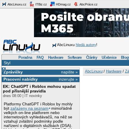
AbcLinuxu.cz
ITBiz.cz
HDmag.cz
AbcPráce.cz
AbcLinuxu
hledá autory
!
Poradna
FAQ
Hardware
Software
Články
Učebnice
Blog
Styl
×
AbcLinuxu
:/
Hardware
/
Zá
Zprávičky
napište »
Pracovní nabídky
inzerujte »
EK: ChatGPT i Roblox mohou spadat
pod přísnější pravidla
dnes 08:00 | IT novinky
Platformy ChatGPT i Roblox by mohly
být
zařazeny na seznam
mimořádně
velkých on-line platforem nebo
internetových vyhledávačů, na něž se
vztahují zvláštní podmínky podle
nařízení o digitálních službách (DSA).