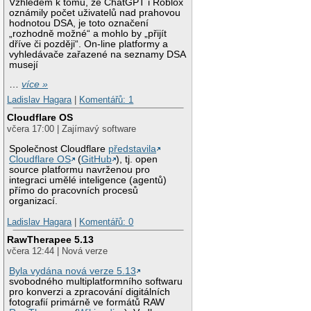
Vzhledem k tomu, že ChatGPT i Roblox
oznámily počet uživatelů nad prahovou
hodnotou DSA, je toto označení
„rozhodně možné“ a mohlo by „přijít
dříve či později“. On-line platformy a
vyhledávače zařazené na seznamy DSA
musejí
…
více »
Ladislav Hagara
|
Komentářů: 1
Cloudflare OS
včera 17:00 | Zajímavý software
Společnost Cloudflare
představila
Cloudflare OS
(
GitHub
), tj. open
source platformu navrženou pro
integraci umělé inteligence (agentů)
přímo do pracovních procesů
organizací.
Ladislav Hagara
|
Komentářů: 0
RawTherapee 5.13
včera 12:44 | Nová verze
Byla vydána nová verze 5.13
svobodného multiplatformního softwaru
pro konverzi a zpracování digitálních
fotografií primárně ve formátů RAW