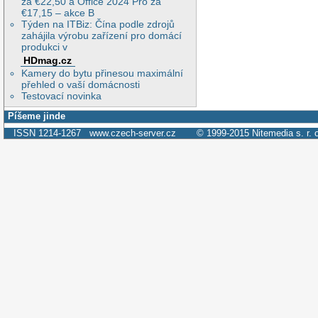
za €22,50 a Office 2024 Pro za
€17,15 – akce B
Týden na ITBiz: Čína podle zdrojů
zahájila výrobu zařízení pro domácí
produkci v
HDmag.cz
Kamery do bytu přinesou maximální
přehled o vaší domácnosti
Testovací novinka
Píšeme jinde
ISSN 1214-1267
www.czech-server.cz
© 1999-2015
Nitemedia s. r. 