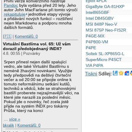
Epox 4PLA
První verze konverzního nástroje
Pandoc
byla vydána před 20 lety. Jeho
GigaByte GA-81HXP
autor John MacFarlane při tomto výročí
Intel865GBF
rekapituluje
jednotlivé etapy vývoje
Intel D845GBV
a přidávání nových funkcí – rozšíření
nejen Markdownu a podporu mnoha
MSI 848P Neo-V
dalších formátů.
MSI 875P Neo-FIS2R
P4GE-MX
|🇵🇸
|
Komentářů: 0
P4P800-VM
Virtuální Bastlírna vol. 65: Už vám
P4PE
dorazil předobjednaný INDX?
Soltek SL-XP865G-L
4.8. 00:55 | Pozvánky
SuperMicro P4SCT
Srpen přinesl nejen další spalující
VIA P4PA
vedro, ale také Virtuální Bastlírnu s
neméně žhavými novinkami. Využijte
Tiskni
Sdílej:
tedy předpovědi na deštivý čtvrteční
večer a od 20:00 se připojte online k
tomuto neformálnímu setkání kutilů,
techniků a vědců, kde se strahovskými
bastlíři proberete nejzajímavější věci, na
které jste narazili za poslední měsíc.
Pokud jde o novinky, řeč zcela jistě
přijde na systém INDX pro tiskárny
Průša, který na konci
…
více »
bkralik
|
Komentářů: 0