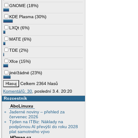
GNOME
(
18%
)
KDE Plasma
(
30%
)
LXQt
(
6%
)
MATE
(
6%
)
TDE
(
2%
)
Xfce
(
15%
)
jiné/žádné
(
23%
)
Celkem 2364 hlasů
Komentářů: 30
, poslední 3.4. 20:20
Rozcestník
AbcLinuxu
Jaderné noviny – přehled za
červenec 2026
Týden na ITBiz: Náklady na
podpůrnou AI převýší do roku 2028
plat samotného vývo
HDmag.cz