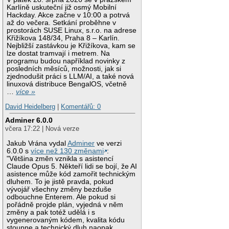
Karlíně uskuteční již osmý Mobilní
Hackday. Akce začne v 10:00 a potrvá
až do večera. Setkání proběhne v
prostorách SUSE Linux, s.r.o. na adrese
Křižíkova 148/34, Praha 8 – Karlín.
Nejbližší zastávkou je Křižíkova, kam se
lze dostat tramvají i metrem. Na
programu budou například novinky z
posledních měsíců, možnosti, jak si
zjednodušit práci s LLM/AI, a také nová
linuxová distribuce BengalOS, včetně
…
více »
David Heidelberg
|
Komentářů: 0
Adminer 6.0.0
včera 17:22 | Nová verze
Jakub Vrána vydal
Adminer
ve verzi
6.0.0 s
více než 130 změnami
:
"Většina změn vznikla s asistencí
Claude Opus 5. Někteří lidi se bojí, že AI
asistence může kód zamořit technickým
dluhem. To je jistě pravda, pokud
vývojář všechny změny bezduše
odbouchne Enterem. Ale pokud si
pořádně projde plán, vyjedná v něm
změny a pak totéž udělá i s
vygenerovaným kódem, kvalita kódu
stoupne a technický dluh naopak