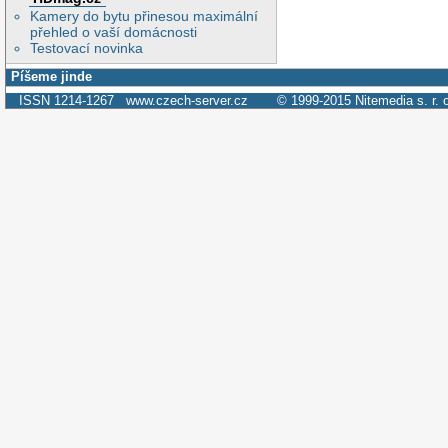
Kamery do bytu přinesou maximální
přehled o vaší domácnosti
Testovací novinka
Píšeme jinde
ISSN 1214-1267
www.czech-server.cz
© 1999-2015
Nitemedia s. r. 