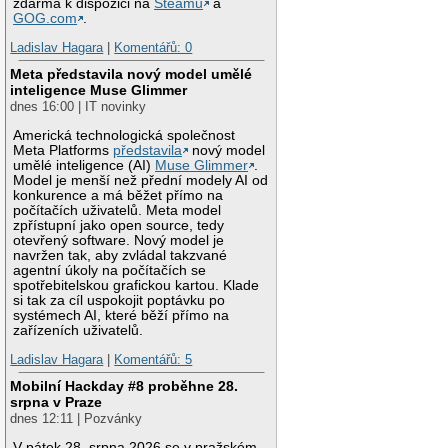
zdarma k dispozici na
Steamu
a
GOG.com
.
Ladislav Hagara
|
Komentářů: 0
Meta představila nový model umělé
inteligence Muse Glimmer
dnes 16:00 | IT novinky
Americká technologická společnost
Meta Platforms
představila
nový model
umělé inteligence (AI)
Muse Glimmer
.
Model je menší než přední modely AI od
konkurence a má běžet přímo na
počítačích uživatelů. Meta model
zpřístupní jako open source, tedy
otevřený software. Nový model je
navržen tak, aby zvládal takzvané
agentní úkoly na počítačích se
spotřebitelskou grafickou kartou. Klade
si tak za cíl uspokojit poptávku po
systémech AI, které běží přímo na
zařízeních uživatelů.
Ladislav Hagara
|
Komentářů: 5
Mobilní Hackday #8 proběhne 28.
srpna v Praze
dnes 12:11 | Pozvánky
V pátek 28. srpna 2026 se v pražském