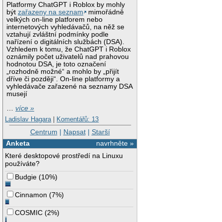
Platformy ChatGPT i Roblox by mohly
být
zařazeny na seznam
mimořádně
velkých on-line platforem nebo
internetových vyhledávačů, na něž se
vztahují zvláštní podmínky podle
nařízení o digitálních službách (DSA).
Vzhledem k tomu, že ChatGPT i Roblox
oznámily počet uživatelů nad prahovou
hodnotou DSA, je toto označení
„rozhodně možné“ a mohlo by „přijít
dříve či později“. On-line platformy a
vyhledávače zařazené na seznamy DSA
musejí
…
více »
Ladislav Hagara
|
Komentářů: 13
Centrum
|
Napsat
|
Starší
Anketa
navrhněte »
Které desktopové prostředí na Linuxu
používáte?
Budgie
(
10%
)
Cinnamon
(
7%
)
COSMIC
(
2%
)