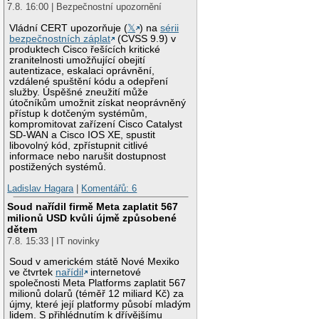
7.8. 16:00 | Bezpečnostní upozornění
Vládní CERT upozorňuje (
𝕏
) na
sérii
bezpečnostních záplat
(CVSS 9.9) v
produktech Cisco řešících kritické
zranitelnosti umožňující obejití
autentizace, eskalaci oprávnění,
vzdálené spuštění kódu a odepření
služby. Úspěšné zneužití může
útočníkům umožnit získat neoprávněný
přístup k dotčeným systémům,
kompromitovat zařízení Cisco Catalyst
SD-WAN a Cisco IOS XE, spustit
libovolný kód, zpřístupnit citlivé
informace nebo narušit dostupnost
postižených systémů.
Ladislav Hagara
|
Komentářů: 6
Soud nařídil firmě Meta zaplatit 567
milionů USD kvůli újmě způsobené
dětem
7.8. 15:33 | IT novinky
Soud v americkém státě Nové Mexiko
ve čtvrtek
nařídil
internetové
společnosti Meta Platforms zaplatit 567
milionů dolarů (téměř 12 miliard Kč) za
újmy, které její platformy působí mladým
lidem. S přihlédnutím k dřívějšímu