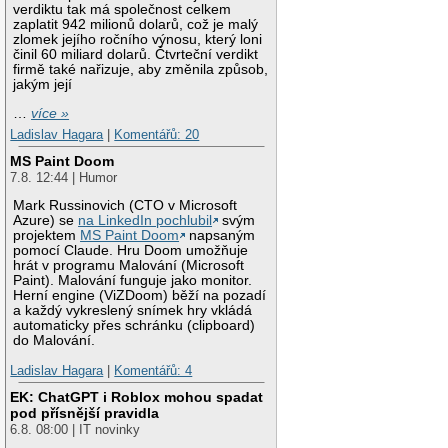
verdiktu tak má společnost celkem
zaplatit 942 milionů dolarů, což je malý
zlomek jejího ročního výnosu, který loni
činil 60 miliard dolarů. Čtvrteční verdikt
firmě také nařizuje, aby změnila způsob,
jakým její
…
více »
Ladislav Hagara
|
Komentářů: 20
MS Paint Doom
7.8. 12:44 | Humor
Mark Russinovich (CTO v Microsoft
Azure) se
na LinkedIn pochlubil
svým
projektem
MS Paint Doom
napsaným
pomocí Claude. Hru Doom umožňuje
hrát v programu Malování (Microsoft
Paint). Malování funguje jako monitor.
Herní engine (ViZDoom) běží na pozadí
a každý vykreslený snímek hry vkládá
automaticky přes schránku (clipboard)
do Malování.
Ladislav Hagara
|
Komentářů: 4
EK: ChatGPT i Roblox mohou spadat
pod přísnější pravidla
6.8. 08:00 | IT novinky