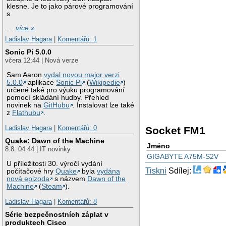
klesne. Je to jako párové programování
s
…
více »
Ladislav Hagara
|
Komentářů: 1
Sonic Pi 5.0.0
včera 12:44 | Nová verze
Sam Aaron
vydal novou major verzi
5.0.0
aplikace
Sonic Pi
(
Wikipedie
)
určené také pro výuku programování
pomocí skládání hudby. Přehled
novinek na
GitHubu
. Instalovat lze také
z
Flathubu
.
Ladislav Hagara
|
Komentářů: 0
Socket FM1
Quake: Dawn of the Machine
Jméno
8.8. 04:44 | IT novinky
GIGABYTE A75M-S2V
U příležitosti 30. výročí vydání
Tiskni
Sdílej:
počítačové hry
Quake
byla
vydána
nová epizoda
s názvem
Dawn of the
Machine
(
Steam
).
Ladislav Hagara
|
Komentářů: 8
Série bezpečnostních záplat v
produktech Cisco