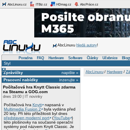
AbcLinuxu.cz
ITBiz.cz
HDmag.cz
AbcPráce.cz
AbcLinuxu
hledá autory
!
Poradna
FAQ
Hardware
Software
Články
Učebnice
Blog
Styl
×
AbcLinuxu
:/
Hardware
/
Zá
Zprávičky
napište »
Pracovní nabídky
inzerujte »
Počítačová hra Knytt Classic zdarma
na Steamu a GOG.com
dnes 19:00 | IT novinky
Počítačová hra
Knytt
napsaná v
Multimedia Fusion 2
byla vydána před
20 lety. Při této příležitosti byl dnes
představen moderní port
(
YouTube
)
této plošinovky na současné operační
systémy pod názvem Knytt Classic. Je