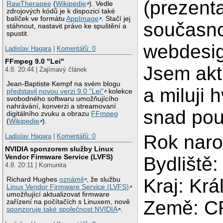
(prezenta
RawTherapee
(
Wikipedie
). Vedle
zdrojových kódů je k dispozici také
balíček ve formátu
AppImage
. Stačí jej
současno
stáhnout, nastavit právo ke spuštění a
spustit.
webdesi
Ladislav Hagara
|
Komentářů: 0
FFmpeg 9.0 "Lei"
Jsem akt
4.8. 20:44 | Zajímavý článek
Jean-Baptiste Kempf na svém blogu
a miluji 
představil novou verzi 9.0 "Lei"
kolekce
svobodného softwaru umožňujícího
nahrávání, konverzi a streamovaní
snad pouz
digitálního zvuku a obrazu
FFmpeg
(
Wikipedie
).
Rok naro
Ladislav Hagara
|
Komentářů: 0
NVIDIA sponzorem služby Linux
Vendor Firmware Service (LVFS)
Bydliště:
4.8. 20:11 | Komunita
Kraj: Kr
Richard Hughes
oznámil
, že službu
Linux Vendor Firmware Service (LVFS)
umožňující aktualizovat firmware
Země: C
zařízení na počítačích s Linuxem, nově
sponzoruje také společnost NVIDIA
.