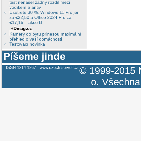
test nenašel žádný rozdíl mezi
vodíkem a antiv
Ušetřete 30 %: Windows 11 Pro jen
za €22,50 a Office 2024 Pro za
€17,15 – akce B
HDmag.cz
Kamery do bytu přinesou maximální
přehled o vaší domácnosti
Testovací novinka
Píšeme jinde
ISSN 1214-1267
www.czech-server.cz
© 1999-2015
o.
Všechna 