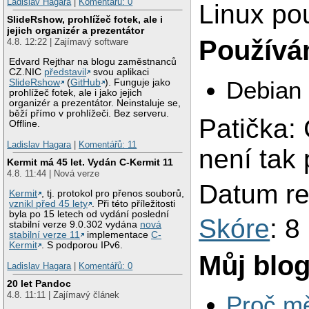
Ladislav Hagara
|
Komentářů: 0
Linux po
SlideRshow, prohlížeč fotek, ale i
jejich organizér a prezentátor
Používám
4.8. 12:22 | Zajímavý software
Edvard Rejthar na blogu zaměstnanců
CZ.NIC
představil
svou aplikaci
Debian
SlideRshow
(
GitHub
). Funguje jako
prohlížeč fotek, ale i jako jejich
organizér a prezentátor. Neinstaluje se,
běží přímo v prohlížeči. Bez serveru.
Patička: 
Offline.
Ladislav Hagara
|
Komentářů: 11
není tak 
Kermit má 45 let. Vydán C-Kermit 11
4.8. 11:44 | Nová verze
Datum re
Kermit
, tj. protokol pro přenos souborů,
vznikl před 45 lety
. Při této příležitosti
byla po 15 letech od vydání poslední
Skóre
: 8
stabilní verze 9.0.302 vydána
nová
stabilní verze 11
implementace
C-
Kermit
. S podporou IPv6.
Můj blo
Ladislav Hagara
|
Komentářů: 0
20 let Pandoc
4.8. 11:11 | Zajímavý článek
Proč mě