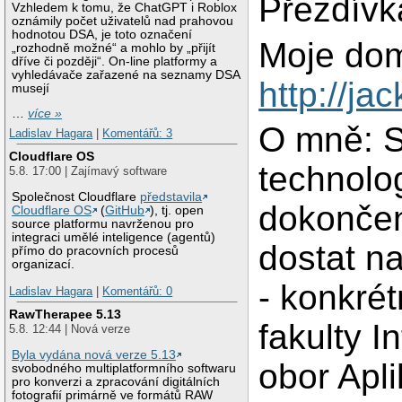
Přezdívk
Vzhledem k tomu, že ChatGPT i Roblox
oznámily počet uživatelů nad prahovou
hodnotou DSA, je toto označení
Moje dom
„rozhodně možné“ a mohlo by „přijít
dříve či později“. On-line platformy a
vyhledávače zařazené na seznamy DSA
http://ja
musejí
…
více »
O mně: S
Ladislav Hagara
|
Komentářů: 3
Cloudflare OS
technolo
5.8. 17:00 | Zajímavý software
Společnost Cloudflare
představila
dokončen
Cloudflare OS
(
GitHub
), tj. open
source platformu navrženou pro
integraci umělé inteligence (agentů)
dostat na
přímo do pracovních procesů
organizací.
- konkré
Ladislav Hagara
|
Komentářů: 0
RawTherapee 5.13
fakulty 
5.8. 12:44 | Nová verze
Byla vydána nová verze 5.13
obor Apl
svobodného multiplatformního softwaru
pro konverzi a zpracování digitálních
fotografií primárně ve formátů RAW