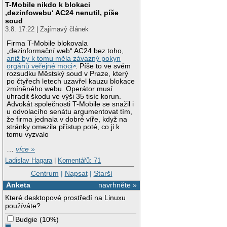
T-Mobile nikdo k blokaci
‚dezinfowebu‘ AC24 nenutil, píše
soud
3.8. 17:22 | Zajímavý článek
Firma T-Mobile blokovala
„dezinformační web“ AC24 bez toho,
aniž by k tomu měla závazný pokyn
orgánů veřejné moci
. Píše to ve svém
rozsudku Městský soud v Praze, který
po čtyřech letech uzavřel kauzu blokace
zmíněného webu. Operátor musí
uhradit škodu ve výši 35 tisíc korun.
Advokát společnosti T-Mobile se snažil i
u odvolacího senátu argumentovat tím,
že firma jednala v dobré víře, když na
stránky omezila přístup poté, co ji k
tomu vyzvalo
…
více »
Ladislav Hagara
|
Komentářů: 71
Centrum
|
Napsat
|
Starší
Anketa
navrhněte »
Které desktopové prostředí na Linuxu
používáte?
Budgie
(
10%
)