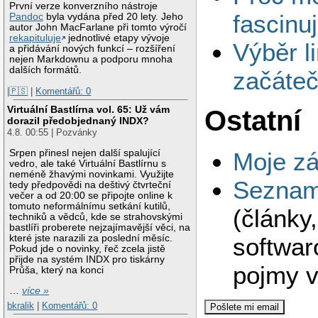
První verze konverzního nástroje
fascinu
Pandoc
byla vydána před 20 lety. Jeho
autor John MacFarlane při tomto výročí
rekapituluje
jednotlivé etapy vývoje
Výběr l
a přidávání nových funkcí – rozšíření
nejen Markdownu a podporu mnoha
dalších formátů.
začáteč
|🇵🇸
|
Komentářů: 0
Virtuální Bastlírna vol. 65: Už vám
Ostatní
dorazil předobjednaný INDX?
4.8. 00:55 | Pozvánky
Moje zá
Srpen přinesl nejen další spalující
vedro, ale také Virtuální Bastlírnu s
neméně žhavými novinkami. Využijte
Seznam 
tedy předpovědi na deštivý čtvrteční
večer a od 20:00 se připojte online k
tomuto neformálnímu setkání kutilů,
(články
techniků a vědců, kde se strahovskými
bastlíři proberete nejzajímavější věci, na
softwar
které jste narazili za poslední měsíc.
Pokud jde o novinky, řeč zcela jistě
přijde na systém INDX pro tiskárny
pojmy v
Průša, který na konci
…
více »
bkralik
|
Komentářů: 0