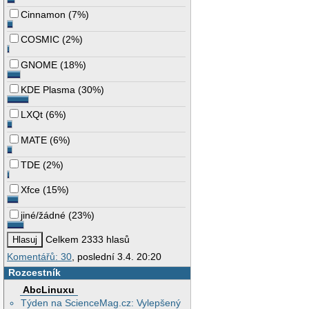
Cinnamon
(
7%
)
COSMIC
(
2%
)
GNOME
(
18%
)
KDE Plasma
(
30%
)
LXQt
(
6%
)
MATE
(
6%
)
TDE
(
2%
)
Xfce
(
15%
)
jiné/žádné
(
23%
)
Celkem 2333 hlasů
Komentářů: 30
, poslední 3.4. 20:20
Rozcestník
AbcLinuxu
Týden na ScienceMag.cz: Vylepšený