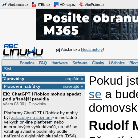
AbcLinuxu.cz
ITBiz.cz
HDmag.cz
AbcPráce.cz
AbcLinuxu
hledá autory
!
Poradna
FAQ
Hardware
Software
Články
Učebnice
Blog
Styl
×
Pokud js
Zprávičky
napište »
Pracovní nabídky
inzerujte »
se
a bud
EK: ChatGPT i Roblox mohou spadat
pod přísnější pravidla
domovská
včera 08:00 | IT novinky
Platformy ChatGPT i Roblox by mohly
být
zařazeny na seznam
mimořádně
Rudolf 
velkých on-line platforem nebo
internetových vyhledávačů, na něž se
vztahují zvláštní podmínky podle
nařízení o digitálních službách (DSA).