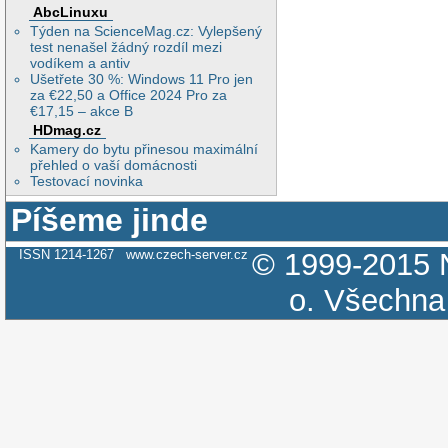
AbcLinuxu
Týden na ScienceMag.cz: Vylepšený
test nenašel žádný rozdíl mezi
vodíkem a antiv
Ušetřete 30 %: Windows 11 Pro jen
za €22,50 a Office 2024 Pro za
€17,15 – akce B
HDmag.cz
Kamery do bytu přinesou maximální
přehled o vaší domácnosti
Testovací novinka
Píšeme jinde
ISSN 1214-1267
www.czech-server.cz
© 1999-2015
o.
Všechna 