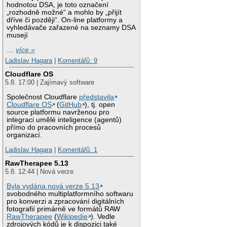
hodnotou DSA, je toto označení
„rozhodně možné“ a mohlo by „přijít
dříve či později“. On-line platformy a
vyhledávače zařazené na seznamy DSA
musejí
…
více »
Ladislav Hagara
|
Komentářů: 9
Cloudflare OS
5.8. 17:00 | Zajímavý software
Společnost Cloudflare
představila
Cloudflare OS
(
GitHub
), tj. open
source platformu navrženou pro
integraci umělé inteligence (agentů)
přímo do pracovních procesů
organizací.
Ladislav Hagara
|
Komentářů: 1
RawTherapee 5.13
5.8. 12:44 | Nová verze
Byla vydána nová verze 5.13
svobodného multiplatformního softwaru
pro konverzi a zpracování digitálních
fotografií primárně ve formátů RAW
RawTherapee
(
Wikipedie
). Vedle
zdrojových kódů je k dispozici také