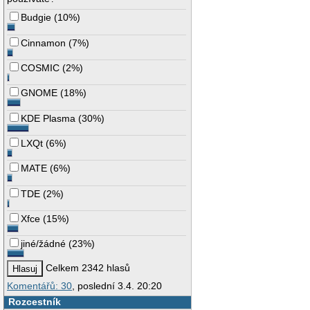
Budgie
(
10%
)
Cinnamon
(
7%
)
COSMIC
(
2%
)
GNOME
(
18%
)
KDE Plasma
(
30%
)
LXQt
(
6%
)
MATE
(
6%
)
TDE
(
2%
)
Xfce
(
15%
)
jiné/žádné
(
23%
)
Celkem 2342 hlasů
Komentářů: 30
, poslední 3.4. 20:20
Rozcestník