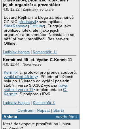
jejich organizér a prezentátor
4.8. 12:22 | Zajímavý software
Edvard Rejthar na blogu zaměstnanců
CZ.NIC
představil
svou aplikaci
SlideRshow
(
GitHub
). Funguje jako
prohlížeč fotek, ale i jako jejich
organizér a prezentátor. Neinstaluje se,
běží přímo v prohlížeči. Bez serveru.
Offline.
Ladislav Hagara
|
Komentářů: 11
Kermit má 45 let. Vydán C-Kermit 11
4.8. 11:44 | Nová verze
Kermit
, tj. protokol pro přenos souborů,
vznikl před 45 lety
. Při této příležitosti
byla po 15 letech od vydání poslední
stabilní verze 9.0.302 vydána
nová
stabilní verze 11
implementace
C-
Kermit
. S podporou IPv6.
Ladislav Hagara
|
Komentářů: 0
Centrum
|
Napsat
|
Starší
Anketa
navrhněte »
Které desktopové prostředí na Linuxu
používáte?