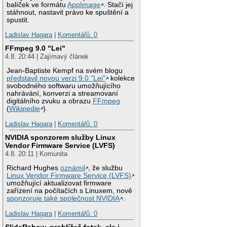
balíček ve formátu
AppImage
. Stačí jej
stáhnout, nastavit právo ke spuštění a
spustit.
Ladislav Hagara
|
Komentářů: 0
FFmpeg 9.0 "Lei"
4.8. 20:44 | Zajímavý článek
Jean-Baptiste Kempf na svém blogu
představil novou verzi 9.0 "Lei"
kolekce
svobodného softwaru umožňujícího
nahrávání, konverzi a streamovaní
digitálního zvuku a obrazu
FFmpeg
(
Wikipedie
).
Ladislav Hagara
|
Komentářů: 0
NVIDIA sponzorem služby Linux
Vendor Firmware Service (LVFS)
4.8. 20:11 | Komunita
Richard Hughes
oznámil
, že službu
Linux Vendor Firmware Service (LVFS)
umožňující aktualizovat firmware
zařízení na počítačích s Linuxem, nově
sponzoruje také společnost NVIDIA
.
Ladislav Hagara
|
Komentářů: 0
SlideRshow, prohlížeč fotek, ale i