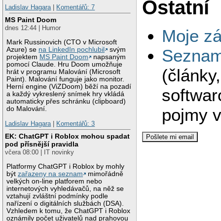
Ostatní
Ladislav Hagara
|
Komentářů: 7
MS Paint Doom
dnes 12:44 | Humor
Moje zá
Mark Russinovich (CTO v Microsoft
Seznam 
Azure) se
na LinkedIn pochlubil
svým
projektem
MS Paint Doom
napsaným
pomocí Claude. Hru Doom umožňuje
(články
hrát v programu Malování (Microsoft
Paint). Malování funguje jako monitor.
Herní engine (ViZDoom) běží na pozadí
softwar
a každý vykreslený snímek hry vkládá
automaticky přes schránku (clipboard)
pojmy v
do Malování.
Ladislav Hagara
|
Komentářů: 3
EK: ChatGPT i Roblox mohou spadat
pod přísnější pravidla
včera 08:00 | IT novinky
Platformy ChatGPT i Roblox by mohly
být
zařazeny na seznam
mimořádně
velkých on-line platforem nebo
internetových vyhledávačů, na něž se
vztahují zvláštní podmínky podle
nařízení o digitálních službách (DSA).
Vzhledem k tomu, že ChatGPT i Roblox
oznámily počet uživatelů nad prahovou