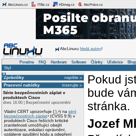
AbcLinuxu.cz
ITBiz.cz
HDmag.cz
AbcPráce.cz
AbcLinuxu
hledá autory
!
Poradna
FAQ
Hardware
Software
Články
Učebnice
Blog
Styl
×
Pokud js
Zprávičky
napište »
Pracovní nabídky
inzerujte »
bude vá
Série bezpečnostních záplat v
produktech Cisco
stránka.
dnes 16:00 | Bezpečnostní upozornění
Vládní CERT upozorňuje (
𝕏
) na
sérii
bezpečnostních záplat
(CVSS 9.9) v
Jozef M
produktech Cisco řešících kritické
zranitelnosti umožňující obejití
autentizace, eskalaci oprávnění,
vzdálené spuštění kódu a odepření