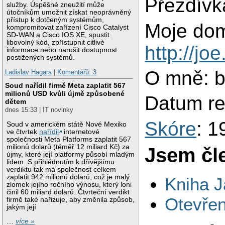
Přezdívk
služby. Úspěšné zneužití může
útočníkům umožnit získat neoprávněný
přístup k dotčeným systémům,
Moje dom
kompromitovat zařízení Cisco Catalyst
SD-WAN a Cisco IOS XE, spustit
libovolný kód, zpřístupnit citlivé
http://joe
informace nebo narušit dostupnost
postižených systémů.
O mně: b
Ladislav Hagara
|
Komentářů: 3
Soud nařídil firmě Meta zaplatit 567
milionů USD kvůli újmě způsobené
Datum re
dětem
dnes 15:33 | IT novinky
Skóre
: 1
Soud v americkém státě Nové Mexiko
ve čtvrtek
nařídil
internetové
společnosti Meta Platforms zaplatit 567
milionů dolarů (téměř 12 miliard Kč) za
Jsem čl
újmy, které její platformy působí mladým
lidem. S přihlédnutím k dřívějšímu
verdiktu tak má společnost celkem
zaplatit 942 milionů dolarů, což je malý
Kniha J
zlomek jejího ročního výnosu, který loni
činil 60 miliard dolarů. Čtvrteční verdikt
Otevřen
firmě také nařizuje, aby změnila způsob,
jakým její
…
více »