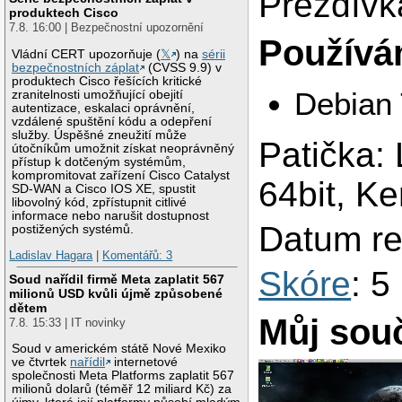
Přezdívk
produktech Cisco
7.8. 16:00 | Bezpečnostní upozornění
Používám
Vládní CERT upozorňuje (
𝕏
) na
sérii
bezpečnostních záplat
(CVSS 9.9) v
produktech Cisco řešících kritické
Debian 
zranitelnosti umožňující obejití
autentizace, eskalaci oprávnění,
vzdálené spuštění kódu a odepření
služby. Úspěšné zneužití může
Patička:
útočníkům umožnit získat neoprávněný
přístup k dotčeným systémům,
kompromitovat zařízení Cisco Catalyst
64bit, K
SD-WAN a Cisco IOS XE, spustit
libovolný kód, zpřístupnit citlivé
informace nebo narušit dostupnost
Datum re
postižených systémů.
Ladislav Hagara
|
Komentářů: 3
Skóre
: 5
Soud nařídil firmě Meta zaplatit 567
milionů USD kvůli újmě způsobené
dětem
Můj sou
7.8. 15:33 | IT novinky
Soud v americkém státě Nové Mexiko
ve čtvrtek
nařídil
internetové
společnosti Meta Platforms zaplatit 567
milionů dolarů (téměř 12 miliard Kč) za