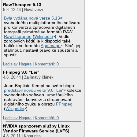
RawTherapee 5.13
5.8. 12:44 | Nová verze
Byla vydána nová verze 5.13
svobodného multiplatformního softwaru
pro konverzi a zpracování digitálních
fotografií primárně ve formátů RAW
RawTherapee
(
Wikipedie
). Vedle
zdrojových kódů je k dispozici také
balíček ve formátu
AppImage
. Stačí jej
stáhnout, nastavit právo ke spuštění a
spustit.
Ladislav Hagara
|
Komentářů: 0
FFmpeg 9.0 "Lei"
4.8. 20:44 | Zajímavý článek
Jean-Baptiste Kempf na svém blogu
představil novou verzi 9.0 "Lei"
kolekce
svobodného softwaru umožňujícího
nahrávání, konverzi a streamovaní
digitálního zvuku a obrazu
FFmpeg
(
Wikipedie
).
Ladislav Hagara
|
Komentářů: 0
NVIDIA sponzorem služby Linux
Vendor Firmware Service (LVFS)
4.8. 20:11 | Komunita