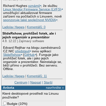
Richard Hughes
oznámil
, že službu
Linux Vendor Firmware Service (LVFS)
umožňující aktualizovat firmware
zařízení na počítačích s Linuxem, nově
sponzoruje také společnost NVIDIA
.
Ladislav Hagara
|
Komentářů: 0
SlideRshow, prohlížeč fotek, ale i
jejich organizér a prezentátor
4.8. 12:22 | Zajímavý software
Edvard Rejthar na blogu zaměstnanců
CZ.NIC
představil
svou aplikaci
SlideRshow
(
GitHub
). Funguje jako
prohlížeč fotek, ale i jako jejich
organizér a prezentátor. Neinstaluje se,
běží přímo v prohlížeči. Bez serveru.
Offline.
Ladislav Hagara
|
Komentářů: 11
Centrum
|
Napsat
|
Starší
Anketa
navrhněte »
Které desktopové prostředí na Linuxu
používáte?
Budgie
(
10%
)