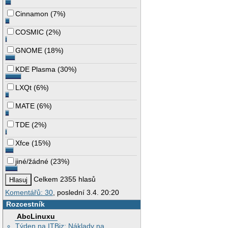
Cinnamon
(
7%
)
COSMIC
(
2%
)
GNOME
(
18%
)
KDE Plasma
(
30%
)
LXQt
(
6%
)
MATE
(
6%
)
TDE
(
2%
)
Xfce
(
15%
)
jiné/žádné
(
23%
)
Celkem 2355 hlasů
Komentářů: 30
, poslední 3.4. 20:20
Rozcestník
AbcLinuxu
Týden na ITBiz: Náklady na