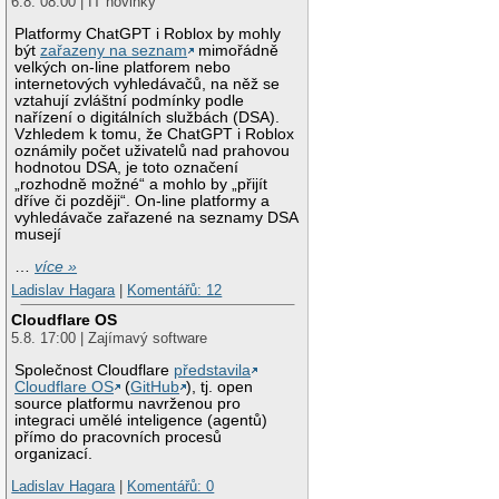
6.8. 08:00 | IT novinky
Platformy ChatGPT i Roblox by mohly
být
zařazeny na seznam
mimořádně
velkých on-line platforem nebo
internetových vyhledávačů, na něž se
vztahují zvláštní podmínky podle
nařízení o digitálních službách (DSA).
Vzhledem k tomu, že ChatGPT i Roblox
oznámily počet uživatelů nad prahovou
hodnotou DSA, je toto označení
„rozhodně možné“ a mohlo by „přijít
dříve či později“. On-line platformy a
vyhledávače zařazené na seznamy DSA
musejí
…
více »
Ladislav Hagara
|
Komentářů: 12
Cloudflare OS
5.8. 17:00 | Zajímavý software
Společnost Cloudflare
představila
Cloudflare OS
(
GitHub
), tj. open
source platformu navrženou pro
integraci umělé inteligence (agentů)
přímo do pracovních procesů
organizací.
Ladislav Hagara
|
Komentářů: 0