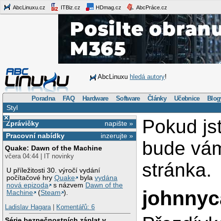
AbcLinuxu.cz
ITBiz.cz
HDmag.cz
AbcPráce.cz
AbcLinuxu
hledá autory
!
Poradna
FAQ
Hardware
Software
Články
Učebnice
Blog
Styl
×
Pokud js
Zprávičky
napište »
Pracovní nabídky
inzerujte »
bude vá
Quake: Dawn of the Machine
včera 04:44 | IT novinky
stránka.
U příležitosti 30. výročí vydání
počítačové hry
Quake
byla
vydána
nová epizoda
s názvem
Dawn of the
johnnyc
Machine
(
Steam
).
Ladislav Hagara
|
Komentářů: 6
Série bezpečnostních záplat v