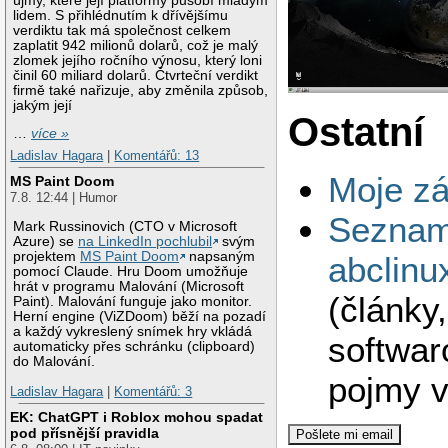
újmy, které její platformy působí mladým
lidem. S přihlédnutím k dřívějšímu
verdiktu tak má společnost celkem
zaplatit 942 milionů dolarů, což je malý
zlomek jejího ročního výnosu, který loni
činil 60 miliard dolarů. Čtvrteční verdikt
firmě také nařizuje, aby změnila způsob,
jakým její
Ostatní
…
více »
Ladislav Hagara
|
Komentářů: 13
Moje zá
MS Paint Doom
7.8. 12:44 | Humor
Seznam
Mark Russinovich (CTO v Microsoft
Azure) se
na LinkedIn pochlubil
svým
projektem
MS Paint Doom
napsaným
abclinu
pomocí Claude. Hru Doom umožňuje
hrát v programu Malování (Microsoft
(články
Paint). Malování funguje jako monitor.
Herní engine (ViZDoom) běží na pozadí
a každý vykreslený snímek hry vkládá
softwar
automaticky přes schránku (clipboard)
do Malování.
pojmy v
Ladislav Hagara
|
Komentářů: 3
EK: ChatGPT i Roblox mohou spadat
pod přísnější pravidla