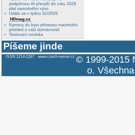
podpůrnou AI převýší do roku 2028
plat samotného vývo
Událo se v týdnu 32/2026
HDmag.cz
Kamery do bytu přinesou maximální
přehled o vaší domácnosti
Testovací novinka
Píšeme jinde
ISSN 1214-1267
www.czech-server.cz
© 1999-2015
o.
Všechna 