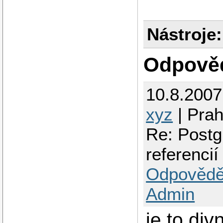
Nástroje:
Odpově
10.8.200
xyz
| Pra
Re: Postg
referencií
Odpovědě
Admin
je to div