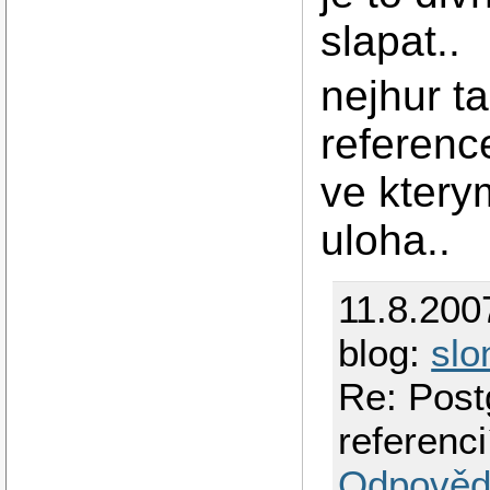
slapat..
nejhur ta
reference
ve ktery
uloha..
11.8.200
blog:
slo
Re: Post
referenci
Odpověd