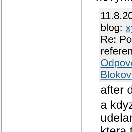
11.8.2
blog:
x
Re: Po
referen
Odpov
Blokov
after 
a kdyz
udela
ktera 