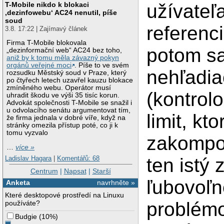
užívateľ
T-Mobile nikdo k blokaci
‚dezinfowebu‘ AC24 nenutil, píše
soud
referenci
3.8. 17:22 | Zajímavý článek
Firma T-Mobile blokovala
potom sa
„dezinformační web“ AC24 bez toho,
aniž by k tomu měla závazný pokyn
orgánů veřejné moci
. Píše to ve svém
nehľadiac
rozsudku Městský soud v Praze, který
po čtyřech letech uzavřel kauzu blokace
zmíněného webu. Operátor musí
(kontrol
uhradit škodu ve výši 35 tisíc korun.
Advokát společnosti T-Mobile se snažil i
u odvolacího senátu argumentovat tím,
limit, kt
že firma jednala v dobré víře, když na
stránky omezila přístup poté, co ji k
tomu vyzvalo
zakomp
…
více »
Ladislav Hagara
|
Komentářů: 68
ten istý
Centrum
|
Napsat
|
Starší
ľubovoľné
Anketa
navrhněte »
Které desktopové prostředí na Linuxu
problémov
používáte?
Budgie
(
10%
)