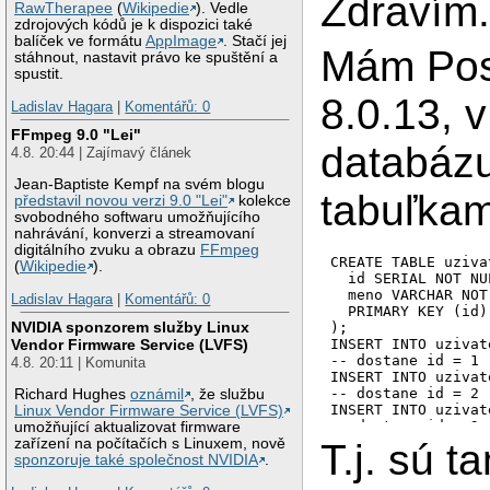
Zdravím
RawTherapee
(
Wikipedie
). Vedle
zdrojových kódů je k dispozici také
balíček ve formátu
AppImage
. Stačí jej
Mám Pos
stáhnout, nastavit právo ke spuštění a
spustit.
8.0.13, 
Ladislav Hagara
|
Komentářů: 0
FFmpeg 9.0 "Lei"
databázu
4.8. 20:44 | Zajímavý článek
Jean-Baptiste Kempf na svém blogu
tabuľkam
představil novou verzi 9.0 "Lei"
kolekce
svobodného softwaru umožňujícího
nahrávání, konverzi a streamovaní
digitálního zvuku a obrazu
FFmpeg
CREATE TABLE uzivat
(
Wikipedie
).
  id SERIAL NOT NUL
  meno VARCHAR NOT
Ladislav Hagara
|
Komentářů: 0
  PRIMARY KEY (id)

NVIDIA sponzorem služby Linux
);

INSERT INTO uzivat
Vendor Firmware Service (LVFS)
-- dostane id = 1

4.8. 20:11 | Komunita
INSERT INTO uzivat
-- dostane id = 2

Richard Hughes
oznámil
, že službu
INSERT INTO uzivat
Linux Vendor Firmware Service (LVFS)
-- dostane id = 3

umožňující aktualizovat firmware
zařízení na počítačích s Linuxem, nově
T.j. sú t
CREATE TABLE uloha 
sponzoruje také společnost NVIDIA
.
  id SERIAL NOT NUL