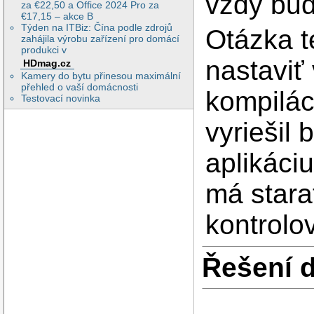
vždy bud
za €22,50 a Office 2024 Pro za
€17,15 – akce B
Týden na ITBiz: Čína podle zdrojů
Otázka te
zahájila výrobu zařízení pro domácí
produkci v
nastaviť 
HDmag.cz
Kamery do bytu přinesou maximální
přehled o vaší domácnosti
kompilác
Testovací novinka
vyriešil
aplikáciu
má stara
kontrolov
Řešení 