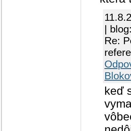
11.8.
| blog
Re: P
refere
Odpo
Bloko
keď s
vymaz
vôbe
nedôj