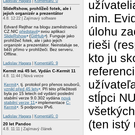
  zadavatel INT RE
Ladislav Hagara
|
Komentářů: 0
užívateli
  riesitel INT REF
SlideRshow, prohlížeč fotek, ale i
  kontrolor INT RE
jejich organizér a prezentátor
nim. Evi
-- plus nejake dal
4.8. 12:22 | Zajímavý software
  PRIMARY KEY (id)

);

Edvard Rejthar na blogu zaměstnanců
úlohu zad
INSERT INTO uloha 
CZ.NIC
představil
svou aplikaci
INSERT INTO uloha 
SlideRshow
(
GitHub
). Funguje jako
INSERT INTO uloha 
rieši (res
prohlížeč fotek, ale i jako jejich
organizér a prezentátor. Neinstaluje se,
běží přímo v prohlížeči. Bez serveru.
kto ju sk
Offline.
Ladislav Hagara
|
Komentářů: 9
referenc
Kermit má 45 let. Vydán C-Kermit 11
4.8. 11:44 | Nová verze
užívateľ
Kermit
, tj. protokol pro přenos souborů,
vznikl před 45 lety
. Při této příležitosti
stĺpci N
byla po 15 letech od vydání poslední
stabilní verze 9.0.302 vydána
nová
stabilní verze 11
implementace
C-
všetkých
Kermit
. S podporou IPv6.
Ladislav Hagara
|
Komentářů: 0
(ten istý
20 let Pandoc
4.8. 11:11 | Zajímavý článek