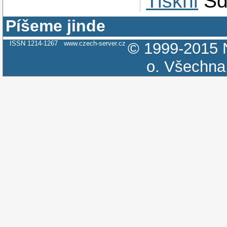
Tiskni
Sd
Píšeme jinde
ISSN 1214-1267
www.czech-server.cz
© 1999-2015
o.
Všechna 