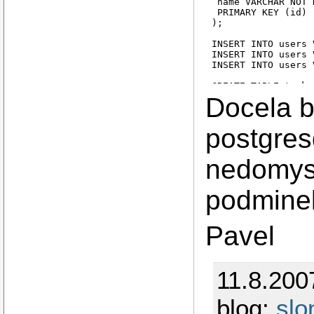
 name VARCHAR NOT N
 PRIMARY KEY (id)

);

INSERT INTO users 
INSERT INTO users 
INSERT INTO users 
CREATE TABLE tasks 
 id integer NOT NUL
Docela b
 owner INT REFEREN
 worker INT REFERE
 checked_by INT RE
postgresq
 PRIMARY KEY (id)

);

nedomysl
INSERT INTO tasks 
INSERT INTO tasks 
INSERT INTO tasks 
podmine
DELETE FROM users 
DELETE FROM users 
Pavel
11.8.200
blog:
slo