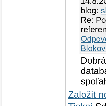
14.8.2
blog:
s
Re: Po
referen
Odpov
Blokov
Dobrá
databá
spoľah
Založit 