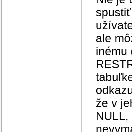
spusti
užívat
ale mô
inému 
RESTRI
tabuľke
odkazu
že v j
NULL, 
nevyma