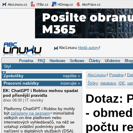
AbcLinuxu.cz
ITBiz.cz
HDmag.cz
AbcPráce.cz
AbcLinuxu
hledá autory
!
Poradna
FAQ
Hardware
Software
Články
Učebnice
Blog
Styl
×
AbcLinuxu
:/
Poradna
/
Dat
Zprávičky
napište »
Pracovní nabídky
inzerujte »
Štítky
:
databáze
,
IDE
,
pat
EK: ChatGPT i Roblox mohou spadat
Dotaz: 
pod přísnější pravidla
dnes 08:00 | IT novinky
- obmed
Platformy ChatGPT i Roblox by mohly
být
zařazeny na seznam
mimořádně
velkých on-line platforem nebo
internetových vyhledávačů, na něž se
počtu re
vztahují zvláštní podmínky podle
nařízení o digitálních službách (DSA).