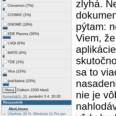
zlyhá. N
Cinnamon
(
7%
)
dokument
COSMIC
(
2%
)
pýtam: n
GNOME
(
18%
)
KDE Plasma
(
30%
)
Viem, že
LXQt
(
6%
)
aplikácie
MATE
(
6%
)
skutočno
TDE
(
2%
)
sa to via
Xfce
(
15%
)
nasadené
jiné/žádné
(
23%
)
Celkem 2330 hlasů
nie je v
Komentářů: 30
, poslední 3.4. 20:20
Rozcestník
nahlodáv
AbcLinuxu
Ušetřete 30 %: Windows 11 Pro jen