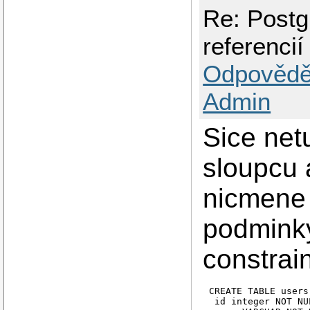
Re: Postg
referencií
Odpovědě
Admin
Sice net
sloupcu a
nicmene
podminky
constrain
CREATE TABLE users 
 id integer NOT NUL