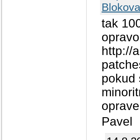
Blokova
tak 10
opravou
http://
patche
pokud 
minori
oprave
Pavel