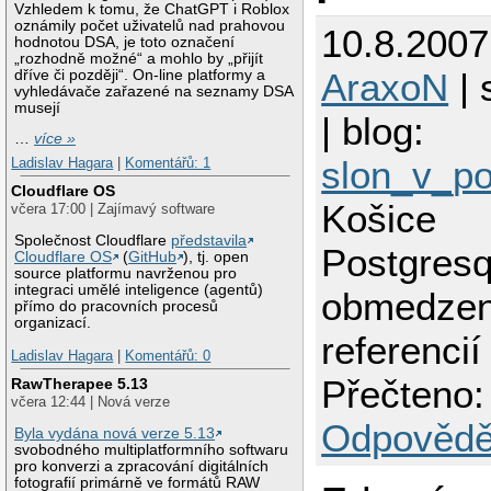
Vzhledem k tomu, že ChatGPT i Roblox
oznámily počet uživatelů nad prahovou
10.8.2007
hodnotou DSA, je toto označení
„rozhodně možné“ a mohlo by „přijít
AraxoN
| 
dříve či později“. On-line platformy a
vyhledávače zařazené na seznamy DSA
musejí
| blog:
…
více »
slon_v_po
Ladislav Hagara
|
Komentářů: 1
Cloudflare OS
Košice
včera 17:00 | Zajímavý software
Společnost Cloudflare
představila
Postgresq
Cloudflare OS
(
GitHub
), tj. open
source platformu navrženou pro
integraci umělé inteligence (agentů)
obmedzen
přímo do pracovních procesů
organizací.
referencií
Ladislav Hagara
|
Komentářů: 0
Přečteno:
RawTherapee 5.13
včera 12:44 | Nová verze
Odpovědě
Byla vydána nová verze 5.13
svobodného multiplatformního softwaru
pro konverzi a zpracování digitálních
fotografií primárně ve formátů RAW