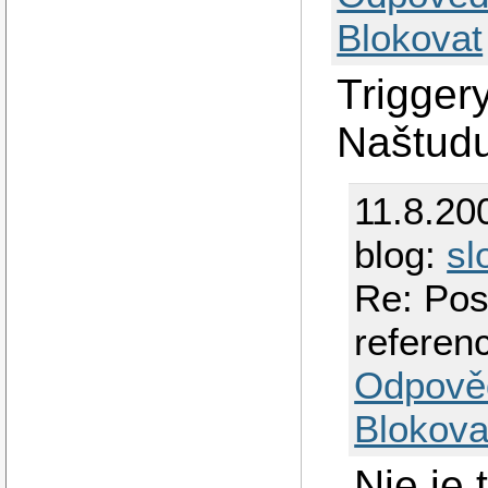
Blokovat
Triggery
Naštudu
11.8.20
blog:
sl
Re: Pos
referenc
Odpově
Blokova
Nie je 