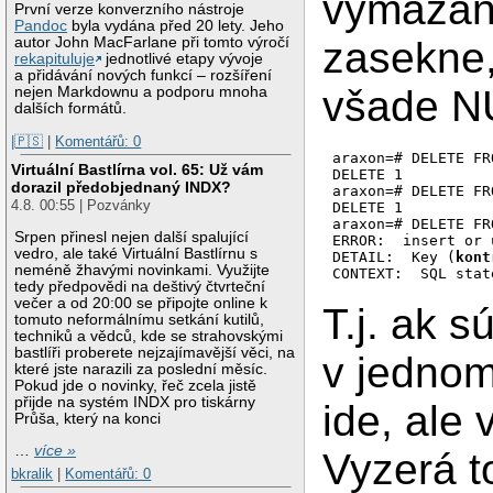
vymazani
První verze konverzního nástroje
Pandoc
byla vydána před 20 lety. Jeho
zasekne,
autor John MacFarlane při tomto výročí
rekapituluje
jednotlivé etapy vývoje
a přidávání nových funkcí – rozšíření
všade N
nejen Markdownu a podporu mnoha
dalších formátů.
|🇵🇸
|
Komentářů: 0
araxon=# DELETE FR
Virtuální Bastlírna vol. 65: Už vám
DELETE 1

dorazil předobjednaný INDX?
araxon=# DELETE FR
4.8. 00:55 | Pozvánky
DELETE 1

araxon=# DELETE FR
Srpen přinesl nejen další spalující
ERROR:  insert or 
vedro, ale také Virtuální Bastlírnu s
DETAIL:  Key (
kont
neméně žhavými novinkami. Využijte
CONTEXT:  SQL stat
tedy předpovědi na deštivý čtvrteční
večer a od 20:00 se připojte online k
T.j. ak s
tomuto neformálnímu setkání kutilů,
techniků a vědců, kde se strahovskými
bastlíři proberete nejzajímavější věci, na
v jednom
které jste narazili za poslední měsíc.
Pokud jde o novinky, řeč zcela jistě
přijde na systém INDX pro tiskárny
ide, ale 
Průša, který na konci
…
více »
Vyzerá t
bkralik
|
Komentářů: 0