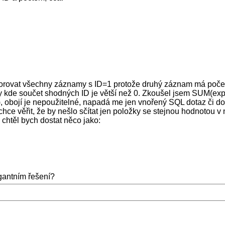
norovat všechny záznamy s ID=1 protože druhý záznam má poče
 kde součet shodných ID je větší než 0. Zkoušel jsem SUM(exp
obojí je nepoužitelné, napadá me jen vnořený SQL dotaz či do
ce věřit, že by nešlo sčítat jen položky se stejnou hodnotou v
 chtěl bych dostat něco jako:
gantním řešení?