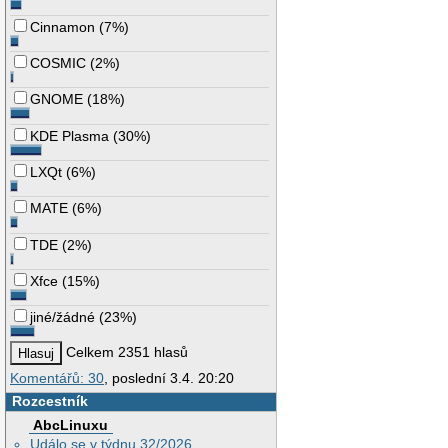
Cinnamon
(
7%
)
COSMIC
(
2%
)
GNOME
(
18%
)
KDE Plasma
(
30%
)
LXQt
(
6%
)
MATE
(
6%
)
TDE
(
2%
)
Xfce
(
15%
)
jiné/žádné
(
23%
)
Celkem 2351 hlasů
Komentářů: 30
, poslední 3.4. 20:20
Rozcestník
AbcLinuxu
Událo se v týdnu 32/2026