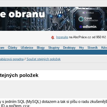
Inzerujte
na AbcPráce.cz od 950 Kč
are
Články
Učebnice
Blogy
Skupiny
Desktopy
Hry
Slovník
Kdo
abázová poradna
/
Součet stejných položek
stejných položek
n
ady s jedním SQL (MySQL) dotazem a tak si píšu o radu zkušeně
 ID a počtem, cca: