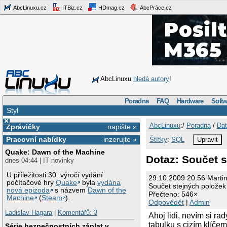
AbcLinuxu.cz
ITBiz.cz
HDmag.cz
AbcPráce.cz
AbcLinuxu
hledá autory
!
Poradna
FAQ
Hardware
Softw
Styl
×
AbcLinuxu
:/
Poradna
/
Dat
Zprávičky
napište »
Pracovní nabídky
inzerujte »
Štítky
:
SQL
Upravit
Quake: Dawn of the Machine
Dotaz: Součet 
dnes 04:44 | IT novinky
U příležitosti 30. výročí vydání
29.10.2009 20:56 Marti
počítačové hry
Quake
byla
vydána
Součet stejných položek
nová epizoda
s názvem
Dawn of the
Přečteno: 546×
Machine
(
Steam
).
Odpovědět
|
Admin
Ladislav Hagara
|
Komentářů: 3
Ahoj lidi, nevím si r
tabulku s cizím klíčem
Série bezpečnostních záplat v