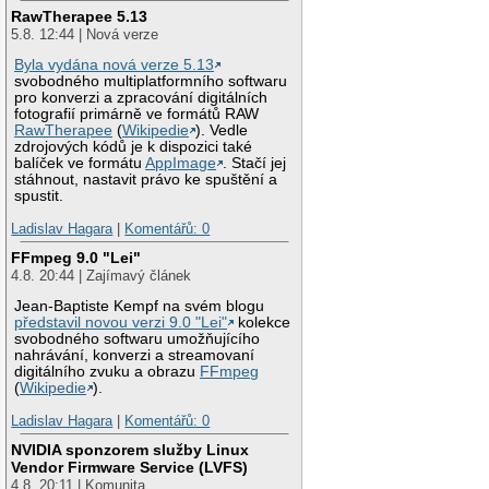
RawTherapee 5.13
5.8. 12:44 | Nová verze
Byla vydána nová verze 5.13
svobodného multiplatformního softwaru
pro konverzi a zpracování digitálních
fotografií primárně ve formátů RAW
RawTherapee
(
Wikipedie
). Vedle
zdrojových kódů je k dispozici také
balíček ve formátu
AppImage
. Stačí jej
stáhnout, nastavit právo ke spuštění a
spustit.
Ladislav Hagara
|
Komentářů: 0
FFmpeg 9.0 "Lei"
4.8. 20:44 | Zajímavý článek
Jean-Baptiste Kempf na svém blogu
představil novou verzi 9.0 "Lei"
kolekce
svobodného softwaru umožňujícího
nahrávání, konverzi a streamovaní
digitálního zvuku a obrazu
FFmpeg
(
Wikipedie
).
Ladislav Hagara
|
Komentářů: 0
NVIDIA sponzorem služby Linux
Vendor Firmware Service (LVFS)
4.8. 20:11 | Komunita