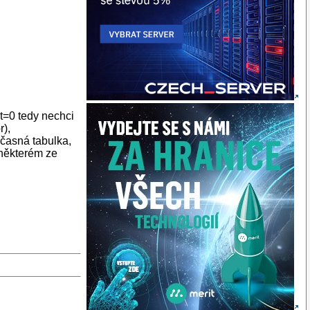
t=0 tedy nechci
r),
časná tabulka,
 některém ze