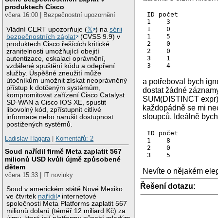
produktech Cisco
ID počet

včera 16:00 | Bezpečnostní upozornění
1    3

1    0

Vládní CERT upozorňuje (
𝕏
) na
sérii
1    5

bezpečnostních záplat
(CVSS 9.9) v
2    0

produktech Cisco řešících kritické
2    0

zranitelnosti umožňující obejití
3    1

autentizace, eskalaci oprávnění,
vzdálené spuštění kódu a odepření
služby. Úspěšné zneužití může
útočníkům umožnit získat neoprávněný
a potřeboval bych ig
přístup k dotčeným systémům,
dostat žádné záznamy
kompromitovat zařízení Cisco Catalyst
SUM(DISTINCT expr), 
SD-WAN a Cisco IOS XE, spustit
každopádně se mi nech
libovolný kód, zpřístupnit citlivé
sloupců. Ideálně bych
informace nebo narušit dostupnost
postižených systémů.
ID počet

Ladislav Hagara
|
Komentářů: 2
1    8

2    0

Soud nařídil firmě Meta zaplatit 567
milionů USD kvůli újmě způsobené
dětem
Nevíte o nějakém ele
včera 15:33 | IT novinky
Řešení dotazu:
Soud v americkém státě Nové Mexiko
ve čtvrtek
nařídil
internetové
společnosti Meta Platforms zaplatit 567
milionů dolarů (téměř 12 miliard Kč) za