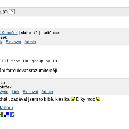
t
(0)
?
l Kubeček
| skóre: 71 | Luštěnice
ožek
nk
|
Blokovat
|
Admin
ní formulovat srozumitelněji.
tin
položek
Výše
|
Link
|
Blokovat
|
Admin
 chtěl, zadával jsem to blbě, klasika
Díky moc
Nahoru