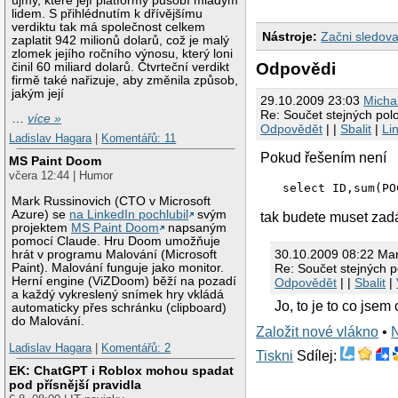
újmy, které její platformy působí mladým
lidem. S přihlédnutím k dřívějšímu
verdiktu tak má společnost celkem
Nástroje:
Začni sledova
zaplatit 942 milionů dolarů, což je malý
zlomek jejího ročního výnosu, který loni
Odpovědi
činil 60 miliard dolarů. Čtvrteční verdikt
firmě také nařizuje, aby změnila způsob,
jakým její
29.10.2009 23:03
Micha
Re: Součet stejných pol
…
více »
Odpovědět
| |
Sbalit
|
Li
Ladislav Hagara
|
Komentářů: 11
Pokud řešením není
MS Paint Doom
včera 12:44 | Humor
Mark Russinovich (CTO v Microsoft
Azure) se
na LinkedIn pochlubil
svým
tak budete muset zadá
projektem
MS Paint Doom
napsaným
pomocí Claude. Hru Doom umožňuje
30.10.2009 08:22 Mar
hrát v programu Malování (Microsoft
Re: Součet stejných 
Paint). Malování funguje jako monitor.
Herní engine (ViZDoom) běží na pozadí
Odpovědět
| |
Sbalit
|
a každý vykreslený snímek hry vkládá
Jo, to je to co jsem
automaticky přes schránku (clipboard)
do Malování.
Založit nové vlákno
•
Ladislav Hagara
|
Komentářů: 2
Tiskni
Sdílej:
EK: ChatGPT i Roblox mohou spadat
pod přísnější pravidla