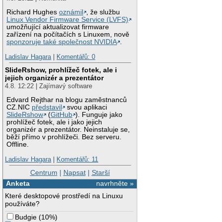
Richard Hughes
oznámil
, že službu
Linux Vendor Firmware Service (LVFS)
umožňující aktualizovat firmware
zařízení na počítačích s Linuxem, nově
sponzoruje také společnost NVIDIA
.
Ladislav Hagara
|
Komentářů: 0
SlideRshow, prohlížeč fotek, ale i
jejich organizér a prezentátor
4.8. 12:22 | Zajímavý software
Edvard Rejthar na blogu zaměstnanců
CZ.NIC
představil
svou aplikaci
SlideRshow
(
GitHub
). Funguje jako
prohlížeč fotek, ale i jako jejich
organizér a prezentátor. Neinstaluje se,
běží přímo v prohlížeči. Bez serveru.
Offline.
Ladislav Hagara
|
Komentářů: 11
Centrum
|
Napsat
|
Starší
Anketa
navrhněte »
Které desktopové prostředí na Linuxu
používáte?
Budgie
(
10%
)