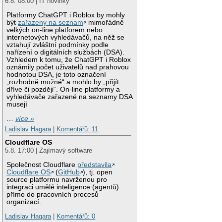
6.8. 08:00 | IT novinky
Platformy ChatGPT i Roblox by mohly
být
zařazeny na seznam
mimořádně
velkých on-line platforem nebo
internetových vyhledávačů, na něž se
vztahují zvláštní podmínky podle
nařízení o digitálních službách (DSA).
Vzhledem k tomu, že ChatGPT i Roblox
oznámily počet uživatelů nad prahovou
hodnotou DSA, je toto označení
„rozhodně možné“ a mohlo by „přijít
dříve či později“. On-line platformy a
vyhledávače zařazené na seznamy DSA
musejí
…
více »
Ladislav Hagara
|
Komentářů: 11
Cloudflare OS
5.8. 17:00 | Zajímavý software
Společnost Cloudflare
představila
Cloudflare OS
(
GitHub
), tj. open
source platformu navrženou pro
integraci umělé inteligence (agentů)
přímo do pracovních procesů
organizací.
Ladislav Hagara
|
Komentářů: 0