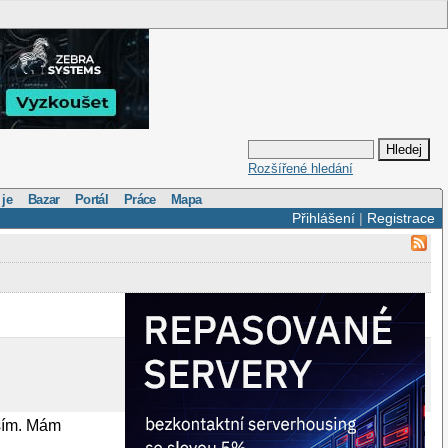
Rozšířené hledání
 je
Bazar
Portál
Práce
Mapa
Přihlášení
|
Registrace
jším. Mám