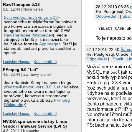
RawTherapee 5.13
28.12.2010 06:35
5.8. 12:44 | Nová verze
Re: Postgresql, Or
Odpovědět
| |
Sbali
Byla vydána nová verze 5.13
svobodného multiplatformního softwaru
pro konverzi a zpracování digitálních
SELECT CASE WH
fotografií primárně ve formátů RAW
RawTherapee
(
Wikipedie
). Vedle
To je naprosto po
zdrojových kódů je k dispozici také
balíček ve formátu
AppImage
. Stačí jej
stáhnout, nastavit právo ke spuštění a
27.12.2010 22:40
Šanga
spustit.
Re: Postgresql, Oracle,
Odpovědět
| |
Sbalit
|
Li
Ladislav Hagara
|
Komentářů: 0
Možná nerozumím otáz
FFmpeg 9.0 "Lei"
MySQL má
jak
bool
t
4.8. 20:44 | Zajímavý článek
pokud tedy typ bool p
Protože pg_XXX vrací v
Jean-Baptiste Kempf na svém blogu
představil novou verzi 9.0 "Lei"
kolekce
(což bych udělal já),
svobodného softwaru umožňujícího
Když se na to podívá
nahrávání, konverzi a streamovaní
mezivrstva, která to 
digitálního zvuku a obrazu
FFmpeg
těchto případech, vkl
(
Wikipedie
).
transformace z PHP t
Ladislav Hagara
|
Komentářů: 0
Na rozhraní čtení může
informaci jeli to třeb
NVIDIA sponzorem služby Linux
PS: bacha na to, že 64
Vendor Firmware Service (LVFS)
4.8. 20:11 | Komunita