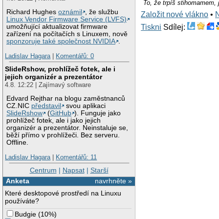
To, že trpíš stihomame
Richard Hughes
oznámil
, že službu
Založit nové vlákno
•
Linux Vendor Firmware Service (LVFS)
Tiskni
Sdílej:
umožňující aktualizovat firmware
zařízení na počítačích s Linuxem, nově
sponzoruje také společnost NVIDIA
.
Ladislav Hagara
|
Komentářů: 0
SlideRshow, prohlížeč fotek, ale i
jejich organizér a prezentátor
4.8. 12:22 | Zajímavý software
Edvard Rejthar na blogu zaměstnanců
CZ.NIC
představil
svou aplikaci
SlideRshow
(
GitHub
). Funguje jako
prohlížeč fotek, ale i jako jejich
organizér a prezentátor. Neinstaluje se,
běží přímo v prohlížeči. Bez serveru.
Offline.
Ladislav Hagara
|
Komentářů: 11
Centrum
|
Napsat
|
Starší
Anketa
navrhněte »
Které desktopové prostředí na Linuxu
používáte?
Budgie
(
10%
)