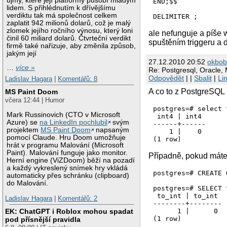
újmy, které její platformy působí mladým
END;$$

lidem. S přihlédnutím k dřívějšímu
verdiktu tak má společnost celkem
zaplatit 942 milionů dolarů, což je malý
zlomek jejího ročního výnosu, který loni
ale nefunguje a píše 
činil 60 miliard dolarů. Čtvrteční verdikt
spuštěním triggeru a 
firmě také nařizuje, aby změnila způsob,
jakým její
27.12.2010 20:52
okbo
…
více »
Re: Postgresql, Oracle,
Odpovědět
| |
Sbalit
|
Li
Ladislav Hagara
|
Komentářů: 8
A co to z PostgreSQL 
MS Paint Doom
včera 12:44 | Humor
postgres=# select 
Mark Russinovich (CTO v Microsoft
 int4 | int4 

Azure) se
na LinkedIn pochlubil
svým
------+------

projektem
MS Paint Doom
napsaným
    1 |    0

pomocí Claude. Hru Doom umožňuje
hrát v programu Malování (Microsoft
Paint). Malování funguje jako monitor.
Případně, pokud máte 
Herní engine (ViZDoom) běží na pozadí
a každý vykreslený snímek hry vkládá
postgres=# CREATE 
automaticky přes schránku (clipboard)
do Malování.
postgres=# SELECT 
 to_int | to_int 

Ladislav Hagara
|
Komentářů: 2
--------+--------

      1 |      0

EK: ChatGPT i Roblox mohou spadat
pod přísnější pravidla