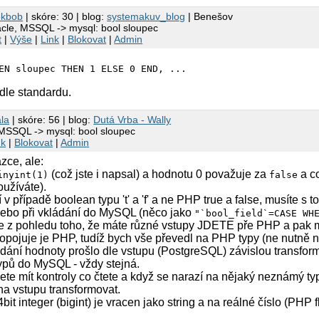
okbob
| skóre: 30 | blog:
systemakuv_blog
| Benešov
acle, MSSQL -> mysql: bool sloupec
t
|
Výše
|
Link
|
Blokovat
|
Admin
EN sloupec THEN 1 ELSE 0 END, ... 
dle standardu.
la
| skóre: 56 | blog:
Dutá Vrba - Wally
 MSSQL -> mysql: bool sloupec
nk
|
Blokovat
|
Admin
ce, ale:
(což jste i napsal) a hodnotu 0 považuje za
a co
inyint(1)
false
oužíváte).
 případě boolean typu 't' a 'f' a ne PHP true a false, musíte s 
 nebo při vkládání do MySQL (něco jako
"`bool_field`=CASE WH
te z pohledu toho, že máte různé vstupy JDETE pře PHP a pak m
propojuje je PHP, tudíž bych vše převedl na PHP typy (ne nutně 
ádání hodnoty prošlo dle vstupu (PostgreSQL) závislou transform
ypů do MySQL - vždy stejná.
te mít kontroly co čtete a když se narazí na nějaký neznámý typ
a na vstupu transformovat.
bit integer (bigint) je vracen jako string a na reálné číslo (PHP