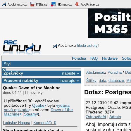
AbcLinuxu.cz
ITBiz.cz
HDmag.cz
AbcPráce.cz
AbcLinuxu
hledá autory
!
Poradna
FAQ
Hardware
Softw
Styl
×
AbcLinuxu
:/
Poradna
/
Dat
Zprávičky
napište »
Pracovní nabídky
inzerujte »
Štítky
:
data
,
databáze
,
M
Quake: Dawn of the Machine
Dotaz: Postgres
dnes 04:44 | IT novinky
U příležitosti 30. výročí vydání
27.12.2010 19:42 koqro
počítačové hry
Quake
byla
vydána
Postgresql, Oracle, MSS
nová epizoda
s názvem
Dawn of the
Přečteno: 827×
Machine
(
Steam
).
Odpovědět
|
Admin
Ladislav Hagara
|
Komentářů: 0
Ahoj. Importuju data 
si skript v php. Probl
Série bezpečnostních záplat v