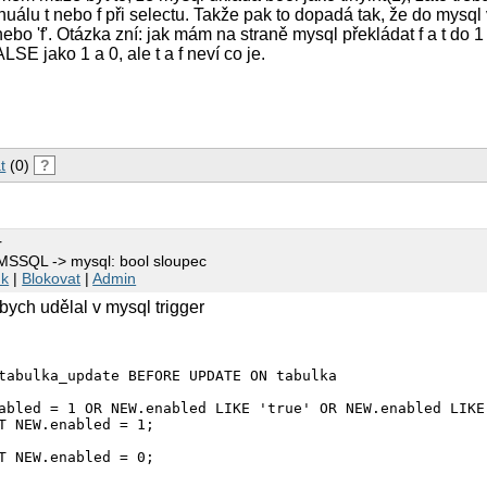
nuálu t nebo f při selectu. Takže pak to dopadá tak, že do mysq
t' nebo 'f'. Otázka zní: jak mám na straně mysql překládat f a t do
E jako 1 a 0, ale t a f neví co je.
t
(0)
?
r
 MSSQL -> mysql: bool sloupec
nk
|
Blokovat
|
Admin
bych udělal v mysql trigger
tabulka_update BEFORE UPDATE ON tabulka
