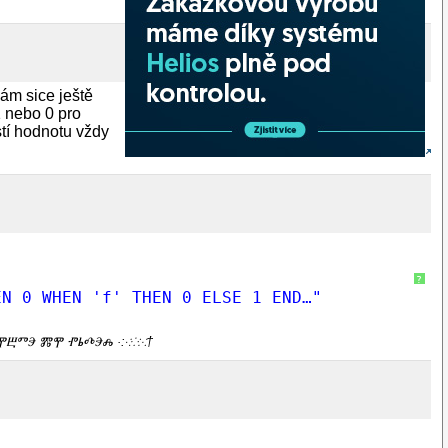
ám sice ještě
1 nebo 0 pro
stí hodnotu vždy
?
EN 0 WHEN 'f' THEN 0 ELSE 1 END…"
ⰑⰎⰉⰁⰕⰅ ⰏⰉ ⰒⰓⰄⰅⰎ ·:⁖⁘⁙†