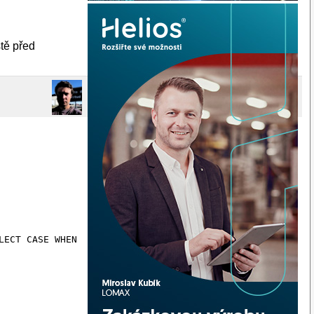
tě před
LECT CASE WHEN $1 THEN 1 ELSE 0 END $$ LANGUAGE sql;
