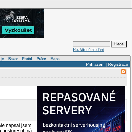
Rozšířené hledání
 je
Bazar
Portál
Práce
Mapa
Přihlášení
|
Registrace
ale napsal jsem
ba postgresql má