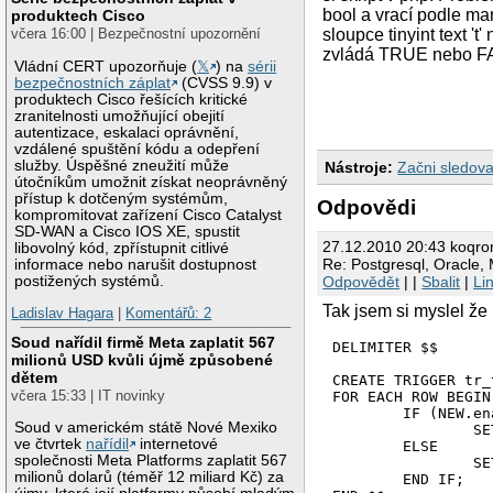
bool a vrací podle ma
produktech Cisco
včera 16:00 | Bezpečnostní upozornění
sloupce tinyint text '
zvládá TRUE nebo FALS
Vládní CERT upozorňuje (
𝕏
) na
sérii
bezpečnostních záplat
(CVSS 9.9) v
produktech Cisco řešících kritické
zranitelnosti umožňující obejití
autentizace, eskalaci oprávnění,
vzdálené spuštění kódu a odepření
služby. Úspěšné zneužití může
Nástroje:
Začni sledova
útočníkům umožnit získat neoprávněný
přístup k dotčeným systémům,
Odpovědi
kompromitovat zařízení Cisco Catalyst
SD-WAN a Cisco IOS XE, spustit
27.12.2010 20:43 koqro
libovolný kód, zpřístupnit citlivé
Re: Postgresql, Oracle,
informace nebo narušit dostupnost
Odpovědět
| |
Sbalit
|
Li
postižených systémů.
Tak jsem si myslel že 
Ladislav Hagara
|
Komentářů: 2
Soud nařídil firmě Meta zaplatit 567
DELIMITER $$

milionů USD kvůli újmě způsobené
dětem
CREATE TRIGGER tr_
včera 15:33 | IT novinky
FOR EACH ROW BEGIN

	IF (NEW.enabled = 1 OR NEW.enabled LIKE 'true' OR NEW.enabled LIKE 't') THEN

Soud v americkém státě Nové Mexiko
		SET NEW.enabled = 1;

ve čtvrtek
nařídil
internetové
	ELSE

společnosti Meta Platforms zaplatit 567
		SET NEW.enabled = 0;

milionů dolarů (téměř 12 miliard Kč) za
	END IF;
