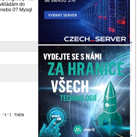
l vkládám do
 1 nebo 0? Mysql