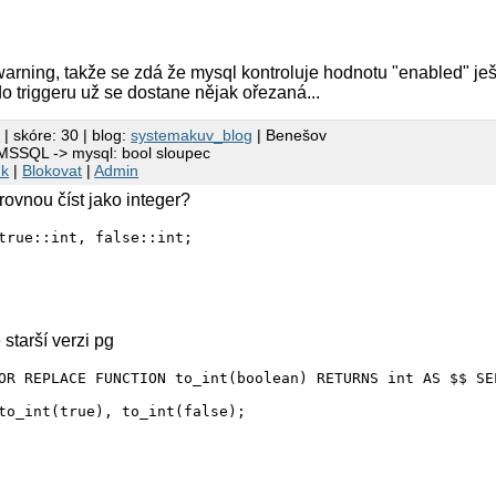
warning, takže se zdá že mysql kontroluje hodnotu "enabled" ješ
do triggeru už se dostane nějak ořezaná...
b
| skóre: 30 | blog:
systemakuv_blog
| Benešov
 MSSQL -> mysql: bool sloupec
nk
|
Blokovat
|
Admin
rovnou číst jako integer?
true::int, false::int;

starší verzi pg
OR REPLACE FUNCTION to_int(boolean) RETURNS int AS $$ SE
to_int(true), to_int(false);
