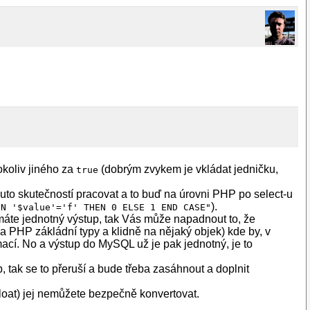
koliv jiného za
(dobrým zvykem je vkládat jedničku,
true
touto skutečností pracovat a to buď na úrovni PHP po select-u
).
EN '$value'='f' THEN 0 ELSE 1 END CASE"
áte jednotný výstup, tak Vás může napadnout to, že
na PHP zákládní typy a klidně na nějaký objek) kde by, v
ací. No a výstup do MySQL už je pak jednotný, je to
, tak se to přeruší a bude třeba zasáhnout a doplnit
 float) jej nemůžete bezpečně konvertovat.