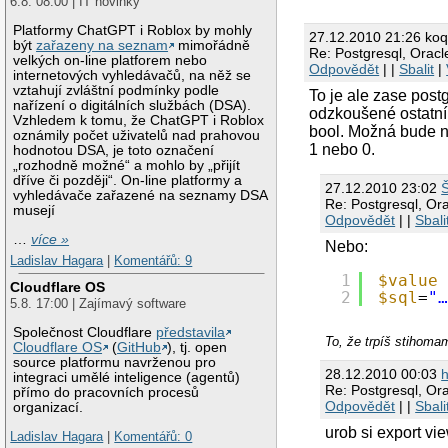
6.8. 08:00 | IT novinky
Platformy ChatGPT i Roblox by mohly
27.12.2010 21:26 koq
být
zařazeny na seznam
mimořádně
Re: Postgresql, Orac
velkých on-line platforem nebo
Odpovědět
| |
Sbalit
|
internetových vyhledávačů, na něž se
vztahují zvláštní podmínky podle
To je ale zase pos
nařízení o digitálních službách (DSA).
odzkoušené ostatní 
Vzhledem k tomu, že ChatGPT i Roblox
bool. Možná bude ne
oznámily počet uživatelů nad prahovou
1 nebo 0.
hodnotou DSA, je toto označení
„rozhodně možné“ a mohlo by „přijít
dříve či později“. On-line platformy a
27.12.2010 23:02
vyhledávače zařazené na seznamy DSA
Re: Postgresql, Or
musejí
Odpovědět
| |
Sbali
…
více »
Nebo:
Ladislav Hagara
|
Komentářů: 9
1
$value
Cloudflare OS
2
$sql
=
"
5.8. 17:00 | Zajímavý software
Společnost Cloudflare
představila
To, že trpíš stih
Cloudflare OS
(
GitHub
), tj. open
source platformu navrženou pro
28.12.2010 00:03
integraci umělé inteligence (agentů)
Re: Postgresql, Or
přímo do pracovních procesů
Odpovědět
| |
Sbali
organizací.
urob si export vi
Ladislav Hagara
|
Komentářů: 0