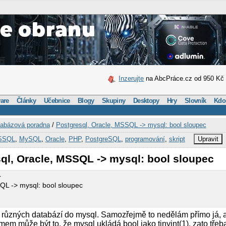
Inzerujte
na AbcPráce.cz od 950 Kč
are
Články
Učebnice
Blogy
Skupiny
Desktopy
Hry
Slovník
Kdo
abázová poradna
/
Postgresql, Oracle, MSSQL -> mysql: bool sloupec
SSQL
,
MySQL
,
Oracle
,
PHP
,
PostgreSQL
,
programování
,
skript
Upravit
ql, Oracle, MSSQL -> mysql: bool sloupec
r
QL -> mysql: bool sloupec
z různých databází do mysql. Samozřejmě to nedělám přímo já, 
émem může být to, že mysql ukládá bool jako tinyint(1), zato tře