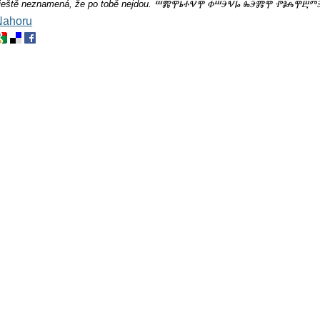
m, ještě neznamená, že po tobě nejdou. ⰞⰏⰉⰓⰀⰜⰉ ⰗⰞⰅⰜⰘ ⰈⰅⰏⰉ ⰒⰑⰎⰉⰁ
Nahoru