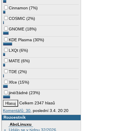
Cinnamon
(
7%
)
COSMIC
(
2%
)
GNOME
(
18%
)
KDE Plasma
(
30%
)
LXQt
(
6%
)
MATE
(
6%
)
TDE
(
2%
)
Xfce
(
15%
)
jiné/žádné
(
23%
)
Celkem 2347 hlasů
Komentářů: 30
, poslední 3.4. 20:20
Rozcestník
AbcLinuxu
Událo se v týdnu 32/2026