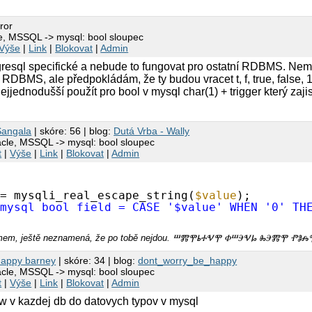
ror
le, MSSQL -> mysql: bool sloupec
Výše
|
Link
|
Blokovat
|
Admin
tgresql specifické a nebude to fungovat pro ostatní RDBMS. Nem
RDBMS, ale předpokládám, že ty budou vracet t, f, true, false, 
jjednodušší použít pro bool v mysql char(1) + trigger který zaji
Šangala
| skóre: 56 | blog:
Dutá Vrba - Wally
acle, MSSQL -> mysql: bool sloupec
t
|
Výše
|
Link
|
Blokovat
|
Admin
= mysqli_real_escape_string(
$value
); 
…mysql_bool_field = CASE '$value' WHEN '0' TH
omamem, ještě neznamená, že po tobě nejdou. ⰞⰏⰉⰓⰀⰜⰉ ⰗⰞⰅⰜⰘ ⰈⰅⰏⰉ Ⱂ
happy barney
| skóre: 34 | blog:
dont_worry_be_happy
acle, MSSQL -> mysql: bool sloupec
t
|
Výše
|
Link
|
Blokovat
|
Admin
ew v kazdej db do datovych typov v mysql