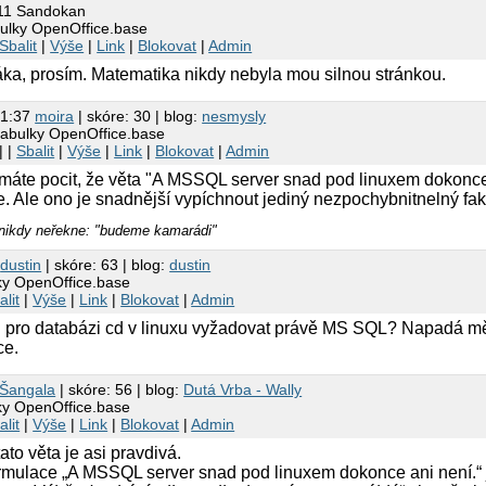
:11 Sandokan
bulky OpenOffice.base
Sbalit
|
Výše
|
Link
|
Blokovat
|
Admin
ka, prosím. Matematika nikdy nebyla mou silnou stránkou.
21:37
moira
| skóre: 30 | blog:
nesmysly
tabulky OpenOffice.base
| |
Sbalit
|
Výše
|
Link
|
Blokovat
|
Admin
áte pocit, že věta "A MSSQL server snad pod linuxem dokonce an
e. Ale ono je snadnější vypíchnout jediný nezpochybnitnelný fak
 nikdy neřekne: "budeme kamarádi"
9
dustin
| skóre: 63 | blog:
dustin
lky OpenOffice.base
alit
|
Výše
|
Link
|
Blokovat
|
Admin
d pro databázi cd v linuxu vyžadovat právě MS SQL? Napadá mě 
ce.
Šangala
| skóre: 56 | blog:
Dutá Vrba - Wally
lky OpenOffice.base
alit
|
Výše
|
Link
|
Blokovat
|
Admin
to věta je asi pravdivá.
ormulace „A MSSQL server snad pod linuxem dokonce ani není.“ 