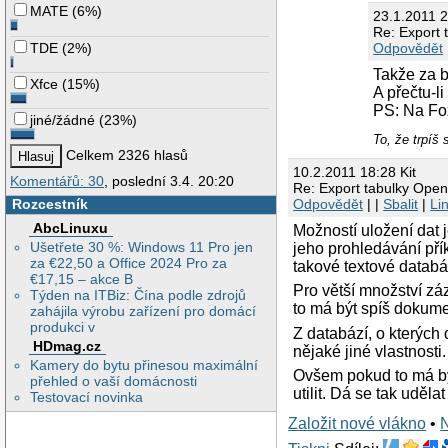
MATE
(
6%
)
23.1.2011 
Re: Export 
TDE
(
2%
)
Odpovědět
Takže za b
Xfce
(
15%
)
A přečtu-l
PS: Na Fox
jiné/žádné
(
23%
)
To, že trp
Celkem 2326 hlasů
10.2.2011 18:28 Kit
Komentářů: 30
, poslední 3.4. 20:20
Re: Export tabulky Open
Rozcestník
Odpovědět
| |
Sbalit
|
Li
AbcLinuxu
Možností uložení dat 
Ušetřete 30 %: Windows 11 Pro jen
jeho prohledávání př
za €22,50 a Office 2024 Pro za
takové textové databá
€17,15 – akce B
Pro větší množství z
Týden na ITBiz: Čína podle zdrojů
to má být spíš dokum
zahájila výrobu zařízení pro domácí
produkci v
Z databází, o kterýc
HDmag.cz
nějaké jiné vlastnosti.
Kamery do bytu přinesou maximální
Ovšem pokud to má bý
přehled o vaší domácnosti
utilit. Dá se tak uděla
Testovací novinka
Založit nové vlákno
•