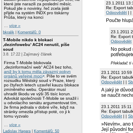
23.1.2011 13
které jste narazili za poslední měsíc.
Re: Export ta
Pokud jde o novinky, řeč zcela jistě
Odpovědět
| |
přijde na systém INDX pro tiskárny
Průša, který na konci
Poučte hlupá
…
více »
23.1.2011 
bkralik
|
Komentářů: 0
Re: Export 
T-Mobile nikdo k blokaci
Odpovědět
‚dezinfowebu‘ AC24 nenutil, píše
No pokud m
soud
potřebujet
3.8. 17:22 | Zajímavý článek
Firma T-Mobile blokovala
Překladač ti
„dezinformační web“ AC24 bez toho,
aniž by k tomu měla závazný pokyn
23.1.2011 10:5
orgánů veřejné moci
. Píše to ve svém
Re: Export tabu
rozsudku Městský soud v Praze, který
Odpovědět
| |
Sb
po čtyřech letech uzavřel kauzu blokace
A jaký je důvo
zmíněného webu. Operátor musí
uhradit škodu ve výši 35 tisíc korun.
se naučit nech
Advokát společnosti T-Mobile se snažil i
u odvolacího senátu argumentovat tím,
23.1.2011 15:11
že firma jednala v dobré víře, když na
Re: Export tabu
stránky omezila přístup poté, co ji k
Odpovědět
| |
Sb
tomu vyzvalo
»Nevím«, ano ta
…
více »
Její původní f
Ladislav Hagara
|
Komentářů: 50