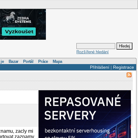
Rozšířené hledání
 je
Bazar
Portál
Práce
Mapa
Přihlášení
|
Registrace
aznamu, zacly mi
portovat zaznamy