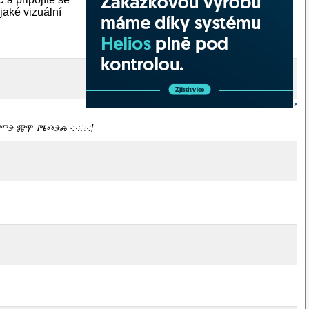
jaké vizuální
ⰉⰁⰕⰅ ⰏⰉ ⰒⰓⰄⰅⰎ ·:⁖⁘⁙†