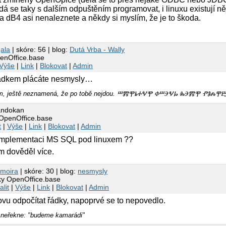
dá se taky s dalším odpuštěním programovat, i linuxu existují ně
la dB4 asi nenaleznete a někdy si myslím, že je to škoda.
ala
| skóre: 56 | blog:
Dutá Vrba - Wally
penOffice.base
Výše
|
Link
|
Blokovat
|
Admin
řádkem plácáte nesmysly…
amem, ještě neznamená, že po tobě nejdou. ⰞⰏⰉⰓⰀⰜⰉ ⰗⰞⰅⰜⰘ ⰈⰅⰏⰉ ⰒⰑⰎ
andokan
 OpenOffice.base
t
|
Výše
|
Link
|
Blokovat
|
Admin
 implementaci MS SQL pod linuxem ??
m dověděl více.
7
moira
| skóre: 30 | blog:
nesmysly
lky OpenOffice.base
alit
|
Výše
|
Link
|
Blokovat
|
Admin
ovu odpočítat řádky, napoprvé se to nepovedlo.
y neřekne: "budeme kamarádi"