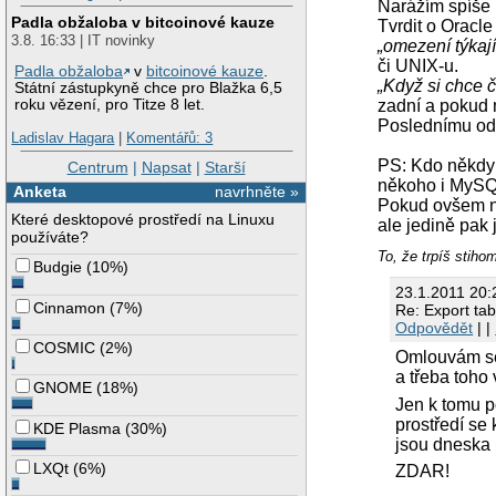
Narážím spíše 
Padla obžaloba v bitcoinové kauze
Tvrdit o Oracl
3.8. 16:33 | IT novinky
„omezení týkají
či UNIX-u.
Padla obžaloba
v
bitcoinové kauze
.
„Když si chce č
Státní zástupkyně chce pro Blažka 6,5
zadní a pokud 
roku vězení, pro Titze 8 let.
Poslednímu od
Ladislav Hagara
|
Komentářů: 3
PS: Kdo někdy 
Centrum
|
Napsat
|
Starší
někoho i MySQL
Anketa
navrhněte »
Pokud ovšem ně
Které desktopové prostředí na Linuxu
ale jedině pak 
používáte?
To, že trpíš st
Budgie
(
10%
)
23.1.2011 20
Cinnamon
(
7%
)
Re: Export ta
Odpovědět
| |
COSMIC
(
2%
)
Omlouvám se,
a třeba toh
GNOME
(
18%
)
Jen k tomu p
prostředí se
KDE Plasma
(
30%
)
jsou dneska 
LXQt
(
6%
)
ZDAR!