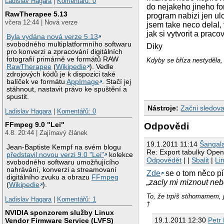
Ladislav Hagara
|
Komentářů: 0
do nejakeho jineho fo
RawTherapee 5.13
program nabizi jen ul
včera 12:44 | Nová verze
jsem take neco delal,
jak si vytvorit a prac
Byla vydána nová verze 5.13
svobodného multiplatformního softwaru
Diky
pro konverzi a zpracování digitálních
fotografií primárně ve formátů RAW
Kdyby se bříza nestyděla, 
RawTherapee
(
Wikipedie
). Vedle
zdrojových kódů je k dispozici také
balíček ve formátu
AppImage
. Stačí jej
stáhnout, nastavit právo ke spuštění a
spustit.
Nástroje:
Začni sledova
Ladislav Hagara
|
Komentářů: 0
FFmpeg 9.0 "Lei"
Odpovědi
4.8. 20:44 | Zajímavý článek
19.1.2011 11:14
Šangal
Jean-Baptiste Kempf na svém blogu
Re: Export tabulky Open
představil novou verzi 9.0 "Lei"
kolekce
Odpovědět
| |
Sbalit
|
Li
svobodného softwaru umožňujícího
nahrávání, konverzi a streamovaní
Zde
se o tom něco pí
digitálního zvuku a obrazu
FFmpeg
„zacly mi miznout ne
(
Wikipedie
).
To, že trpíš stihomame
Ladislav Hagara
|
Komentářů: 1
†
NVIDIA sponzorem služby Linux
19.1.2011 12:30
Petr 
Vendor Firmware Service (LVFS)