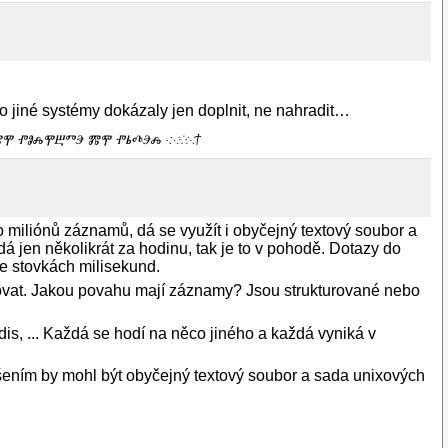
o jiné systémy dokázaly jen doplnit, ne nahradit…
 ⰈⰅⰏⰉ ⰒⰑⰎⰉⰁⰕⰅ ⰏⰉ ⰒⰓⰄⰅⰎ ·:⁖⁘⁙†
 miliónů záznamů, dá se využít i obyčejný textový soubor a
á jen několikrát za hodinu, tak je to v pohodě. Dotazy do
ve stovkách milisekund.
xovat. Jakou povahu mají záznamy? Jsou strukturované nebo
, ... Každá se hodí na něco jiného a každá vyniká v
šením by mohl být obyčejný textový soubor a sada unixových