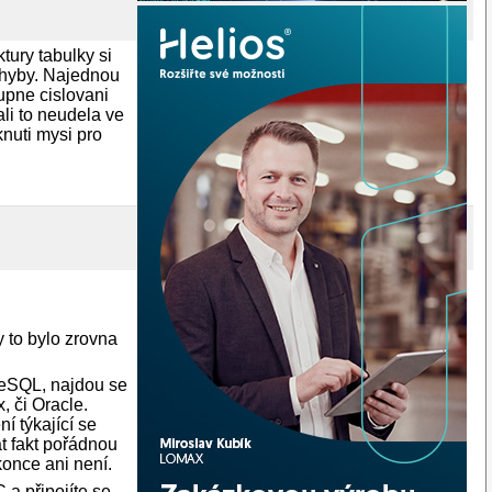
tury tabulky si
 chyby. Najednou
upne cislovani
ali to neudela ve
knuti mysi pro
y to bylo zrovna
reSQL, najdou se
, či Oracle.
 týkající se
at fakt pořádnou
konce ani není.
a připojíte se