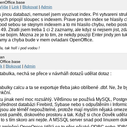
penOffice.base
Výše
|
Link
|
Blokovat
|
Admin
 jinou databazi, nemusel jsem vyuzivat index. Pri vytvareni struk
abych pripojil sloupec s indexem. Prave pro ten index se hlasily
 pod sebou se stejnym indexem a to mi hlasilo chybu, nebo post
49. Ztratli jsem treba 1 ci 2 zaznamy, ale kdyz si nejsem jist, zd
se bojim. Mozna ze je to tim, ze nekdy pouziji Enter jindy jen tu
amy a chyba bude v mem ovladani OpenOffice.
a, tak hoří i pod vodou !
kan
Office.base
nk
|
Blokovat
|
Admin
tabulka, nechá se přece v návrháři dotazů udělat dotaz :
abulky calcu a ta se exportuje třeba jako oblíbené .dbf. Ne, že b
nkční.
uxu jinak není moc rozsáhlý. Většinou se používá MySQL, Postg
jí přednost databázi Firebird, Sybase nebo s odpuštěním i Informix
ou ale téměř nepoužitelné, protože mají myslím nějaká omezení
osti paměti, diskového prostoru a tak. Když si chce člověk uděl
 to s tím skoro ani nejde. A MSSQL server snad pod linuxem do
žít zmíněný OpenOpice (dělá se to přes nějaké ODBC nebo JDBC 