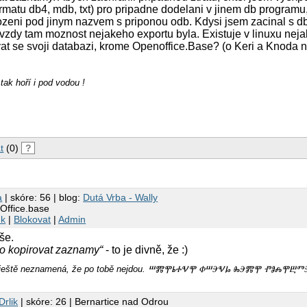
rmatu db4, mdb, txt) pro pripadne dodelani v jinem db programu
ozeni pod jinym nazvem s priponou odb. Kdysi jsem zacinal s d
 vzdy tam moznost nejakeho exportu byla. Existuje v linuxu neja
ovat se svoji databazi, krome Openoffice.Base? (o Keri a Knoda n
tak hoří i pod vodou !
t
(0)
?
a
| skóre: 56 | blog:
Dutá Vrba - Wally
Office.base
nk
|
Blokovat
|
Admin
še.
bo kopirovat zaznamy“
- to je divně, že :)
m, ještě neznamená, že po tobě nejdou. ⰞⰏⰉⰓⰀⰜⰉ ⰗⰞⰅⰜⰘ ⰈⰅⰏⰉ ⰒⰑⰎⰉⰁ
Drlik
| skóre: 26 | Bernartice nad Odrou