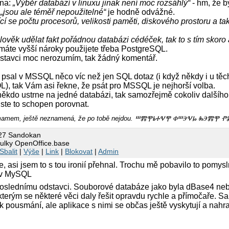
na:
„Výběr databází v linuxu jinak není moc rozsáhlý“
- hm, že b
e
„jsou ale téměř nepoužitelné“
je hodně odvážné.
cí se počtu procesorů, velikosti paměti, diskového prostoru a ta
lověk udělat fakt pořádnou databázi cédéček, tak to s tím skoro 
máte vyšší nároky použijete třeba PostgreSQL.
stavci moc nerozumím, tak žádný komentář.
psal v MSSQL něco víc než jen SQL dotaz (i když někdy i u těch 
), tak Vám asi řekne, že psát pro MSSQL je nejhorší volba.
kdo ustrne na jedné databázi, tak samozřejmě cokoliv dalšího j
jste to schopen porovnat.
ihomamem, ještě neznamená, že po tobě nejdou. ⰞⰏⰉⰓⰀⰜⰉ ⰗⰞⰅⰜⰘ ⰈⰅⰏ
:27 Sandokan
bulky OpenOffice.base
Sbalit
|
Výše
|
Link
|
Blokovat
|
Admin
 asi jsem to s tou ironií přehnal. Trochu mě pobavilo to pom
o v MySQL
oslednímu odstavci. Souborové databáze jako byla dBase4 neb
 kterým se některé věci daly řešit opravdu rychle a přímočaře.
k pousmání, ale aplikace s nimi se občas ještě vyskytují a nahra