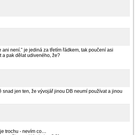
i není." je jediná za třetím řádkem, tak poučení asi
t a pak dělat udiveného, že?
snad jen ten, že vývojář jinou DB neumí používat a jinou
je trochu - nevím co…