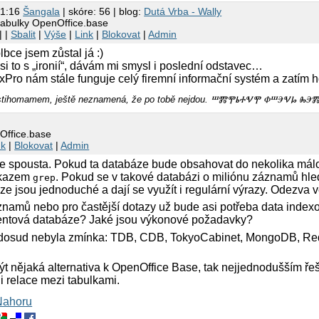
21:16
Šangala
| skóre: 56 | blog:
Dutá Vrba - Wally
tabulky OpenOffice.base
| |
Sbalit
|
Výše
|
Link
|
Blokovat
|
Admin
lbce jsem zůstal já :)
i si to s „ironií“, dávám mi smysl i poslední odstavec…
Pro nám stále funguje celý firemní informační systém a zatím h
íš stihomamem, ještě neznamená, že po tobě nejdou. ⰞⰏⰉⰓⰀⰜⰉ ⰗⰞⰅⰜⰘ
Office.base
nk
|
Blokovat
|
Admin
je spousta. Pokud ta databáze bude obsahovat do nekolika málo
íkazem
. Pokud se v takové databázi o miliónu záznamů hled
grep
ze jsou jednoduché a dají se využít i regulární výrazy. Odezva 
áznamů nebo pro častější dotazy už bude asi potřeba data inde
entová databáze? Jaké jsou výkonové požadavky?
h dosud nebyla zmínka: TDB, CDB, TokyoCabinet, MongoDB, Redis
t nějaká alternativa k OpenOffice Base, tak nejjednodušším ře
t i relace mezi tabulkami.
Nahoru