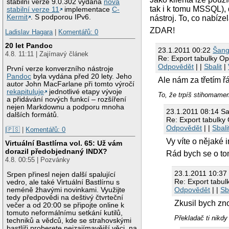
stabilní verze 9.0.302 vydána
nová
tak i k tomu MSSQL), 
stabilní verze 11
implementace
C-
Kermit
. S podporou IPv6.
nástroj. To, co nabíze
ZDAR!
Ladislav Hagara
|
Komentářů: 0
20 let Pandoc
23.1.2011 00:22
Šang
4.8. 11:11 | Zajímavý článek
Re: Export tabulky O
Odpovědět
| |
Sbalit
|
První verze konverzního nástroje
Pandoc
byla vydána před 20 lety. Jeho
Ale nám za třetím 
autor John MacFarlane při tomto výročí
rekapituluje
jednotlivé etapy vývoje
To, že trpíš stihom
a přidávání nových funkcí – rozšíření
nejen Markdownu a podporu mnoha
23.1.2011 08:14 S
dalších formátů.
Re: Export tabulky
Odpovědět
| |
Sbali
|🇵🇸
|
Komentářů: 0
Vy víte o nějaké
Virtuální Bastlírna vol. 65: Už vám
dorazil předobjednaný INDX?
Rád bych se o to
4.8. 00:55 | Pozvánky
23.1.2011 10:3
Srpen přinesl nejen další spalující
Re: Export tabu
vedro, ale také Virtuální Bastlírnu s
Odpovědět
| |
Sb
neméně žhavými novinkami. Využijte
tedy předpovědi na deštivý čtvrteční
Zkusil bych zn
večer a od 20:00 se připojte online k
tomuto neformálnímu setkání kutilů,
Překladač ti nikd
techniků a vědců, kde se strahovskými
bastlíři proberete nejzajímavější věci, na