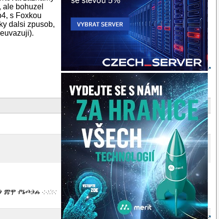
, ale bohuzel
b4, s Foxkou
ky dalsi zpusob,
euvazuji).
ⰕⰅ ⰏⰉ ⰒⰓⰄⰅⰎ ·:⁖⁘⁙