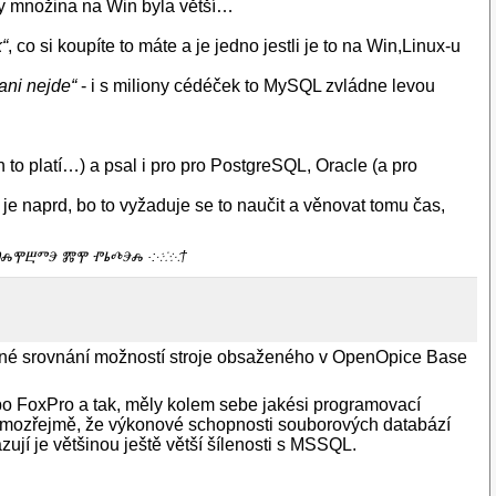
y množina na Win byla větší…
k“
, co si koupíte to máte a je jedno jestli je to na Win,Linux-u
ani nejde“
- i s miliony cédéček to MySQL zvládne levou
to platí…) a psal i pro pro PostgreSQL, Oracle (a pro
e naprd, bo to vyžaduje se to naučit a věnovat tomu čas,
Ⰹ ⰒⰑⰎⰉⰁⰕⰅ ⰏⰉ ⰒⰓⰄⰅⰎ ·:⁖⁘⁙†
yslné srovnání možností stroje obsaženého v OpenOpice Base
o FoxPro a tak, měly kolem sebe jakési programovací
 Samozřejmě, že výkonové schopnosti souborových databází
zují je většinou ještě větší šílenosti s MSSQL.