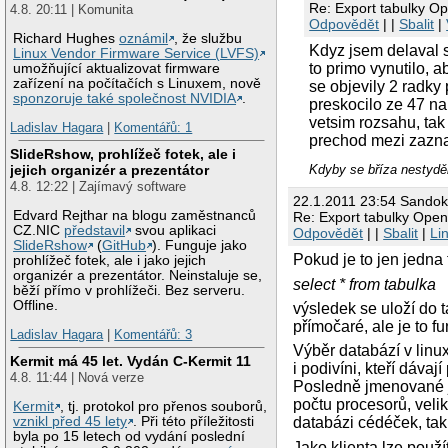
Re: Export tabulky O
4.8. 20:11 | Komunita
Odpovědět
| |
Sbalit
|
Richard Hughes
oznámil
, že službu
Kdyz jsem delaval s
Linux Vendor Firmware Service (LVFS)
to primo vynutilo, 
umožňující aktualizovat firmware
zařízení na počítačích s Linuxem, nově
se objevily 2 radky
sponzoruje také společnost NVIDIA
.
preskocilo ze 47 na 
vetsim rozsahu, tak 
Ladislav Hagara
|
Komentářů: 1
prechod mezi zazn
SlideRshow, prohlížeč fotek, ale i
jejich organizér a prezentátor
Kdyby se bříza nestyděl
4.8. 12:22 | Zajímavý software
22.1.2011 23:54 Sando
Edvard Rejthar na blogu zaměstnanců
Re: Export tabulky Open
CZ.NIC
představil
svou aplikaci
Odpovědět
| |
Sbalit
|
Li
SlideRshow
(
GitHub
). Funguje jako
Pokud je to jen jedna 
prohlížeč fotek, ale i jako jejich
organizér a prezentátor. Neinstaluje se,
select * from tabulka
běží přímo v prohlížeči. Bez serveru.
Offline.
výsledek se uloží do t
přímočaré, ale je to fu
Ladislav Hagara
|
Komentářů: 3
Výběr databází v lin
Kermit má 45 let. Vydán C-Kermit 11
i podivíni, kteří dáva
4.8. 11:44 | Nová verze
Posledně jmenované js
počtu procesorů, velik
Kermit
, tj. protokol pro přenos souborů,
vznikl před 45 lety
. Při této příležitosti
databázi cédéček, tak
byla po 15 letech od vydání poslední
Jako klienta lze pou