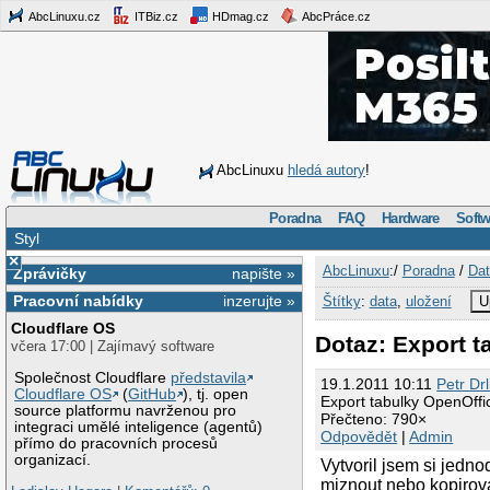
AbcLinuxu.cz
ITBiz.cz
HDmag.cz
AbcPráce.cz
AbcLinuxu
hledá autory
!
Poradna
FAQ
Hardware
Softw
Styl
×
AbcLinuxu
:/
Poradna
/
Dat
Zprávičky
napište »
Pracovní nabídky
inzerujte »
Štítky
:
data
,
uložení
U
Cloudflare OS
Dotaz: Export t
včera 17:00 | Zajímavý software
Společnost Cloudflare
představila
19.1.2011 10:11
Petr Drl
Cloudflare OS
(
GitHub
), tj. open
Export tabulky OpenOffi
source platformu navrženou pro
Přečteno: 790×
integraci umělé inteligence (agentů)
Odpovědět
|
Admin
přímo do pracovních procesů
organizací.
Vytvoril jsem si jedn
miznout nebo kopirova