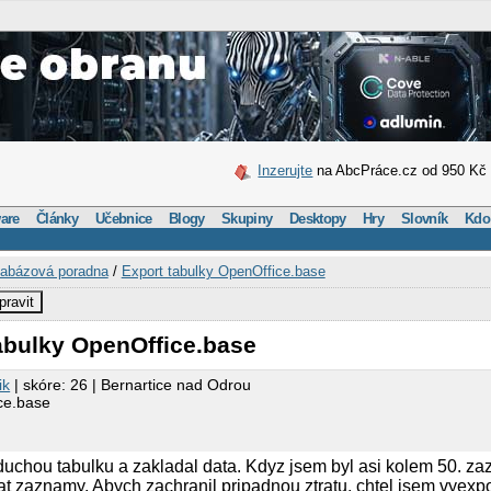
Inzerujte
na AbcPráce.cz od 950 Kč
are
Články
Učebnice
Blogy
Skupiny
Desktopy
Hry
Slovník
Kdo
abázová poradna
/
Export tabulky OpenOffice.base
pravit
abulky OpenOffice.base
ik
| skóre: 26 | Bernartice nad Odrou
ce.base
oduchou tabulku a zakladal data. Kdyz jsem byl asi kolem 50. z
t zaznamy. Abych zachranil pripadnou ztratu, chtel jsem vyex