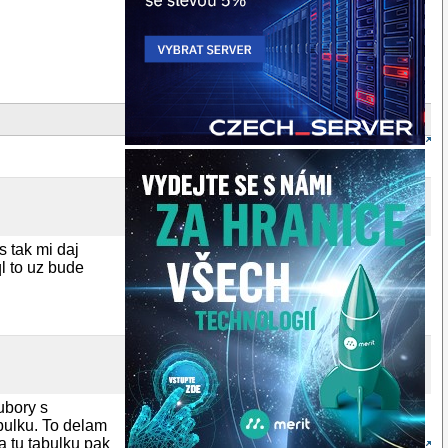
 tak mi daj
l to uz bude
ubory s
abulku. To delam
a tu tabulku pak