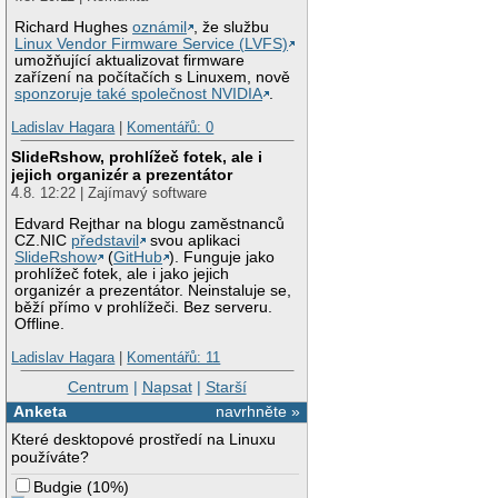
Richard Hughes
oznámil
, že službu
Linux Vendor Firmware Service (LVFS)
umožňující aktualizovat firmware
zařízení na počítačích s Linuxem, nově
sponzoruje také společnost NVIDIA
.
Ladislav Hagara
|
Komentářů: 0
SlideRshow, prohlížeč fotek, ale i
jejich organizér a prezentátor
4.8. 12:22 | Zajímavý software
Edvard Rejthar na blogu zaměstnanců
CZ.NIC
představil
svou aplikaci
SlideRshow
(
GitHub
). Funguje jako
prohlížeč fotek, ale i jako jejich
organizér a prezentátor. Neinstaluje se,
běží přímo v prohlížeči. Bez serveru.
Offline.
Ladislav Hagara
|
Komentářů: 11
Centrum
|
Napsat
|
Starší
Anketa
navrhněte »
Které desktopové prostředí na Linuxu
používáte?
Budgie
(
10%
)