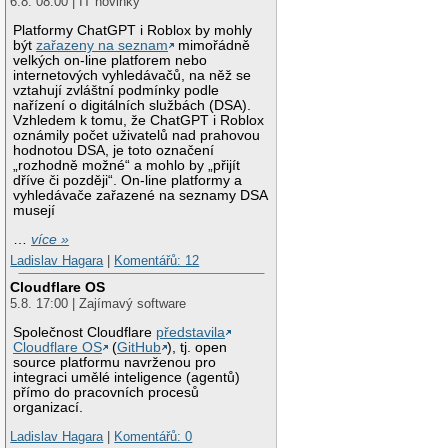
6.8. 08:00 | IT novinky
Platformy ChatGPT i Roblox by mohly
být
zařazeny na seznam
mimořádně
velkých on-line platforem nebo
internetových vyhledávačů, na něž se
vztahují zvláštní podmínky podle
nařízení o digitálních službách (DSA).
Vzhledem k tomu, že ChatGPT i Roblox
oznámily počet uživatelů nad prahovou
hodnotou DSA, je toto označení
„rozhodně možné“ a mohlo by „přijít
dříve či později“. On-line platformy a
vyhledávače zařazené na seznamy DSA
musejí
…
více »
Ladislav Hagara
|
Komentářů: 12
Cloudflare OS
5.8. 17:00 | Zajímavý software
Společnost Cloudflare
představila
Cloudflare OS
(
GitHub
), tj. open
source platformu navrženou pro
integraci umělé inteligence (agentů)
přímo do pracovních procesů
organizací.
Ladislav Hagara
|
Komentářů: 0