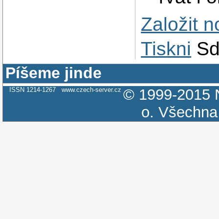
Založit 
Tiskni
Sd
Píšeme jinde
ISSN 1214-1267
www.czech-server.cz
© 1999-2015
o.
Všechna 