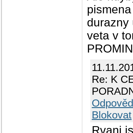
pismena 
durazny 
veta v t
PROMIN
11.11.20
Re: K 
PORAD
Odpověd
Blokovat
Rvani j