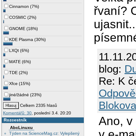
Cinnamon
(
7%
)
řvaní? C
COSMIC
(
2%
)
ujasnit.
GNOME
(
18%
)
písemné
KDE Plasma
(
30%
)
LXQt
(
6%
)
11.11.2
MATE
(
6%
)
blog:
Du
TDE
(
2%
)
Re: K č
Xfce
(
15%
)
Odpově
jiné/žádné
(
23%
)
Blokova
Celkem 2335 hlasů
Komentářů: 30
, poslední 3.4. 20:20
Ano, v
Rozcestník
AbcLinuxu
v e-ma
Týden na ScienceMag.cz: Vylepšený