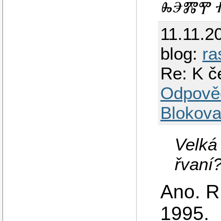
ⰈⰅⰏⰉ Ⱂ
11.11.2
blog:
ra
Re: K č
Odpově
Blokova
Velká
řvaní
Ano. R
1995.