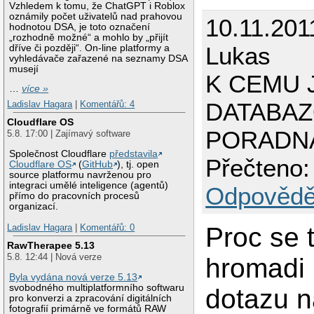
Vzhledem k tomu, že ChatGPT i Roblox
oznámily počet uživatelů nad prahovou
10.11.201
hodnotou DSA, je toto označení
„rozhodně možné“ a mohlo by „přijít
Lukas
dříve či později“. On-line platformy a
vyhledávače zařazené na seznamy DSA
musejí
K CEMU 
…
více »
DATABA
Ladislav Hagara
|
Komentářů: 4
Cloudflare OS
PORADN
5.8. 17:00 | Zajímavý software
Společnost Cloudflare
představila
Přečteno:
Cloudflare OS
(
GitHub
), tj. open
source platformu navrženou pro
integraci umělé inteligence (agentů)
Odpovědě
přímo do pracovních procesů
organizací.
Proc se 
Ladislav Hagara
|
Komentářů: 0
RawTherapee 5.13
5.8. 12:44 | Nová verze
hromadi
Byla vydána nová verze 5.13
svobodného multiplatformního softwaru
dotazu n
pro konverzi a zpracování digitálních
fotografií primárně ve formátů RAW