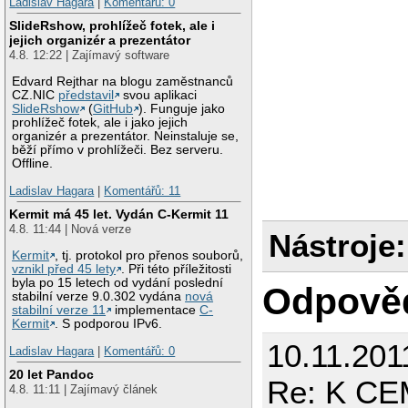
Ladislav Hagara
|
Komentářů: 0
SlideRshow, prohlížeč fotek, ale i
jejich organizér a prezentátor
4.8. 12:22 | Zajímavý software
Edvard Rejthar na blogu zaměstnanců
CZ.NIC
představil
svou aplikaci
SlideRshow
(
GitHub
). Funguje jako
prohlížeč fotek, ale i jako jejich
organizér a prezentátor. Neinstaluje se,
běží přímo v prohlížeči. Bez serveru.
Offline.
Ladislav Hagara
|
Komentářů: 11
Kermit má 45 let. Vydán C-Kermit 11
4.8. 11:44 | Nová verze
Nástroje:
Kermit
, tj. protokol pro přenos souborů,
vznikl před 45 lety
. Při této příležitosti
byla po 15 letech od vydání poslední
Odpově
stabilní verze 9.0.302 vydána
nová
stabilní verze 11
implementace
C-
Kermit
. S podporou IPv6.
10.11.201
Ladislav Hagara
|
Komentářů: 0
20 let Pandoc
Re: K C
4.8. 11:11 | Zajímavý článek