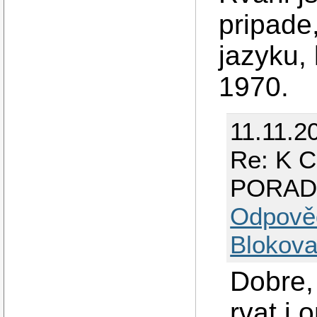
pripade
jazyku,
1970.
11.11.2
Re: K 
PORAD
Odpově
Blokova
Dobre, 
rvat i