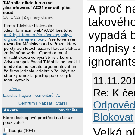
T-Mobile nikdo k blokaci
A proč n
‚dezinfowebu‘ AC24 nenutil, píše
soud
3.8. 17:22 | Zajímavý článek
takového
Firma T-Mobile blokovala
„dezinformační web“ AC24 bez toho,
vypadá b
aniž by k tomu měla závazný pokyn
orgánů veřejné moci
. Píše to ve svém
rozsudku Městský soud v Praze, který
nadpisy 
po čtyřech letech uzavřel kauzu blokace
zmíněného webu. Operátor musí
ignorant
uhradit škodu ve výši 35 tisíc korun.
Advokát společnosti T-Mobile se snažil i
u odvolacího senátu argumentovat tím,
že firma jednala v dobré víře, když na
stránky omezila přístup poté, co ji k
11.11.20
tomu vyzvalo
…
více »
Re: K če
Ladislav Hagara
|
Komentářů: 71
Odpověd
Centrum
|
Napsat
|
Starší
Anketa
navrhněte »
Blokovat
Které desktopové prostředí na Linuxu
používáte?
Velká p
Budgie
(
10%
)