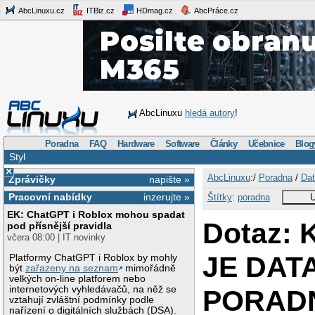
AbcLinuxu.cz
ITBiz.cz
HDmag.cz
AbcPráce.cz
AbcLinuxu
hledá autory
!
Poradna
FAQ
Hardware
Software
Články
Učebnice
Blog
Styl
×
AbcLinuxu
:/
Poradna
/
Dat
Zprávičky
napište »
Pracovní nabídky
inzerujte »
Štítky
:
poradna
U
EK: ChatGPT i Roblox mohou spadat
Dotaz:
pod přísnější pravidla
včera 08:00 | IT novinky
JE DAT
Platformy ChatGPT i Roblox by mohly
být
zařazeny na seznam
mimořádně
velkých on-line platforem nebo
internetových vyhledávačů, na něž se
PORAD
vztahují zvláštní podmínky podle
nařízení o digitálních službách (DSA).