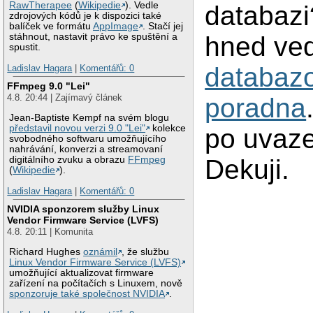
RawTherapee
(
Wikipedie
). Vedle
databazi
zdrojových kódů je k dispozici také
balíček ve formátu
AppImage
. Stačí jej
hned ved
stáhnout, nastavit právo ke spuštění a
spustit.
databaz
Ladislav Hagara
|
Komentářů: 0
FFmpeg 9.0 "Lei"
4.8. 20:44 | Zajímavý článek
poradna
Jean-Baptiste Kempf na svém blogu
představil novou verzi 9.0 "Lei"
kolekce
po uvaze
svobodného softwaru umožňujícího
nahrávání, konverzi a streamovaní
Dekuji.
digitálního zvuku a obrazu
FFmpeg
(
Wikipedie
).
Ladislav Hagara
|
Komentářů: 0
NVIDIA sponzorem služby Linux
Vendor Firmware Service (LVFS)
4.8. 20:11 | Komunita
Richard Hughes
oznámil
, že službu
Linux Vendor Firmware Service (LVFS)
umožňující aktualizovat firmware
zařízení na počítačích s Linuxem, nově
sponzoruje také společnost NVIDIA
.