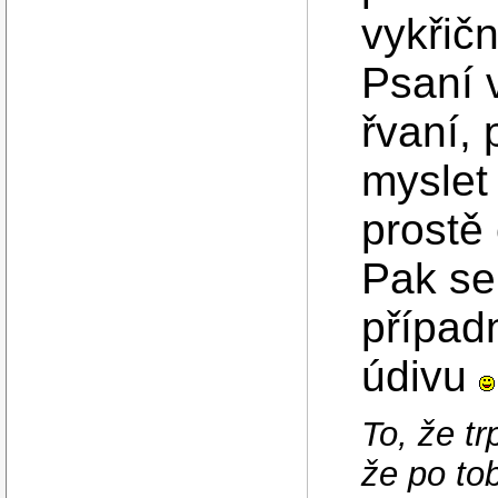
vykřičn
Psaní v
řvaní, 
myslet
prostě
Pak se 
případ
údivu
To, že t
že po t