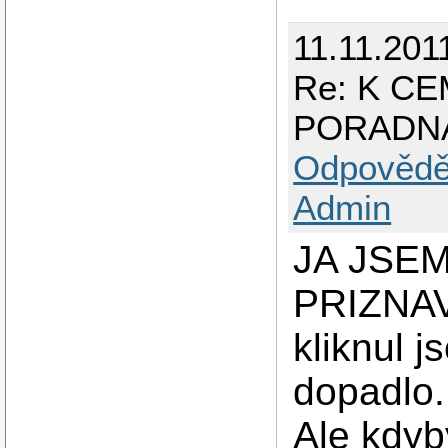
11.11.201
Re: K C
PORADN
Odpovědě
Admin
JA JSEM
PRIZNA
kliknul j
dopadlo.
Ale kdyb