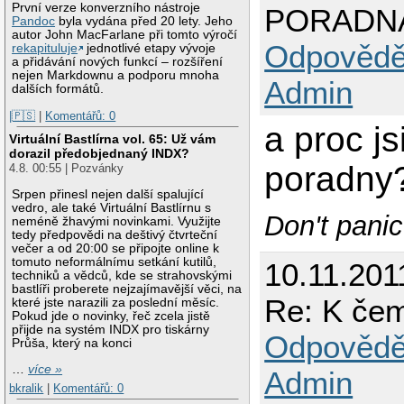
První verze konverzního nástroje
PORADN
Pandoc
byla vydána před 20 lety. Jeho
autor John MacFarlane při tomto výročí
Odpovědě
rekapituluje
jednotlivé etapy vývoje
a přidávání nových funkcí – rozšíření
nejen Markdownu a podporu mnoha
Admin
dalších formátů.
|🇵🇸
|
Komentářů: 0
a proc j
Virtuální Bastlírna vol. 65: Už vám
dorazil předobjednaný INDX?
poradny?
4.8. 00:55 | Pozvánky
Srpen přinesl nejen další spalující
vedro, ale také Virtuální Bastlírnu s
Don't panic
neméně žhavými novinkami. Využijte
tedy předpovědi na deštivý čtvrteční
večer a od 20:00 se připojte online k
tomuto neformálnímu setkání kutilů,
10.11.201
techniků a vědců, kde se strahovskými
bastlíři proberete nejzajímavější věci, na
Re: K čem
které jste narazili za poslední měsíc.
Pokud jde o novinky, řeč zcela jistě
přijde na systém INDX pro tiskárny
Odpovědě
Průša, který na konci
…
více »
Admin
bkralik
|
Komentářů: 0