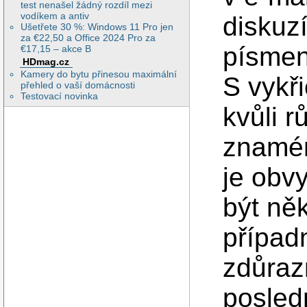
test nenašel žádný rozdíl mezi
vodíkem a antiv
diskuzí
Ušetřete 30 %: Windows 11 Pro jen
za €22,50 a Office 2024 Pro za
písmen
€17,15 – akce B
HDmag.cz
Kamery do bytu přinesou maximální
S vykři
přehled o vaší domácnosti
Testovací novinka
kvůli 
znamén
je obv
být ně
případ
zdůrazn
posled