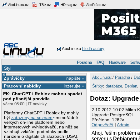
AbcLinuxu.cz
ITBiz.cz
HDmag.cz
AbcPráce.cz
AbcLinuxu
hledá autory
!
Poradna
FAQ
Hardware
Softw
Styl
×
AbcLinuxu
:/
Poradna
/
Dat
Zprávičky
napište »
Pracovní nabídky
inzerujte »
Štítky
:
databáze
,
Debian
,
EK: ChatGPT i Roblox mohou spadat
Dotaz: Upgrade
pod přísnější pravidla
včera 08:00 | IT novinky
2.10.2012 10:02 Milan 
Platformy ChatGPT i Roblox by mohly
Upgrade PostgreSQL
být
zařazeny na seznam
mimořádně
Přečteno: 1262×
velkých on-line platforem nebo
Odpovědět
|
Admin
internetových vyhledávačů, na něž se
vztahují zvláštní podmínky podle
Ahoj, řeším problém 
nařízení o digitálních službách (DSA).
serveru s
Debianem 5