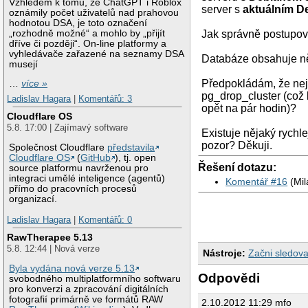
Vzhledem k tomu, že ChatGPT i Roblox
server s
aktuálním D
oznámily počet uživatelů nad prahovou
hodnotou DSA, je toto označení
„rozhodně možné“ a mohlo by „přijít
Jak správně postupov
dříve či později“. On-line platformy a
vyhledávače zařazené na seznamy DSA
Databáze obsahuje ně
musejí
Předpokládám, že nej
…
více »
pg_drop_cluster (což
Ladislav Hagara
|
Komentářů: 3
opět na pár hodin)?
Cloudflare OS
5.8. 17:00 | Zajímavý software
Existuje nějaký rychle
pozor? Děkuji.
Společnost Cloudflare
představila
Cloudflare OS
(
GitHub
), tj. open
Řešení dotazu:
source platformu navrženou pro
integraci umělé inteligence (agentů)
Komentář #16
(Mil
přímo do pracovních procesů
organizací.
Ladislav Hagara
|
Komentářů: 0
RawTherapee 5.13
5.8. 12:44 | Nová verze
Nástroje:
Začni sledova
Byla vydána nová verze 5.13
Odpovědi
svobodného multiplatformního softwaru
pro konverzi a zpracování digitálních
fotografií primárně ve formátů RAW
2.10.2012 11:29 mfo