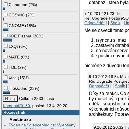
databazi, ktera byl
Cinnamon
(
7%
)
7.10.2012 21:23 dik
COSMIC
(
2%
)
Re: Upgrade PostgreSQ
Odpovědět
| |
Sbalit
|
Li
GNOME
(
18%
)
Me se osvecil tento p
KDE Plasma
(
30%
)
rsyncnu si mezi 
zastavím databá
LXQt
(
6%
)
na novém server 
spustím novou d
MATE
(
6%
)
nicméně z důvodu leno
TDE
(
2%
)
9.10.2012 16:54 Mila
Xfce
(
15%
)
Re: Upgrade Postgr
Odpovědět
| |
Sbalit
|
jiné/žádné
(
23%
)
Díky za reakci. Co 
Celkem 2333 hlasů
by musel být i při z
udělat snapshot a 
Komentářů: 30
, poslední 3.4. 20:20
výkonostních důvod
Rozcestník
architektury. Popra
AbcLinuxu
Týden na ScienceMag.cz: Vylepšený
9.10.2012 20:32
H