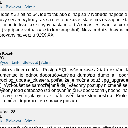
L
nk
|
Blokovat
|
Admin
ides z 32 bit na 64. ide to tak ako si napisal? Nebude najlepsie
novy server. Vyhody: ak sa nieco pokasle, stale mozes zapnut sta
i to bude trvat, ake chyby nastanu atd. Ak mas testovaci server. 
( v pripade virtualky je to len snapshot). Nezabudni si hlavne p
porovany na verziu 9.XX.XX
n Kozák
eSQL
Výše
|
Link
|
Blokovat
|
Admin
akto s klidem udělal. PostgreSQL ovšem zase až tak neznám, t
okumentaci je jednou doporučovaný pg_dump/pg_dump_all, podr
ocí pg_update_cluster a potřetí že je možné použít pg_upgrade 
ru). Vyzkoušet se samozřejmně dají všechny postupy nicméně se
ýšený load databáze (zálohováním či IO operacemi), nechci nad 
a navíc nevím jak bych ve finále ověřil konzistentnost dat. Pro
pil a může doporučit ten správný postup.
skóre: 28
L
nk
|
Blokovat
|
Admin