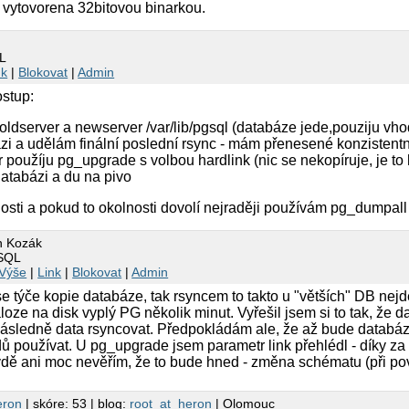
a vytovorena 32bitovou binarkou.
L
nk
|
Blokovat
|
Admin
ostup:
oldserver a newserver /var/lib/pgsql (databáze jede,pouziju vhod
zi a udělám finální poslední rsync - mám přenesené konzistentn
použíju pg_upgrade s volbou hardlink (nic se nekopíruje, je to
atabázi a du na pivo
sti a pokud to okolnosti dovolí nejraději používám pg_dumpall 
n Kozák
eSQL
Výše
|
Link
|
Blokovat
|
Admin
se týče kopie databáze, tak rsyncem to takto u "větších" DB ne
áloze na disk vyplý PG několik minut. Vyřešil jsem si to tak, že d
následně data rsyncovat. Předpokládám ale, že až bude databá
ů používat. U pg_upgrade jsem parametr link přehlédl - díky z
vdě ani moc nevěřím, že to bude hned - změna schématu (při pový
eron
| skóre: 53 | blog:
root_at_heron
| Olomouc