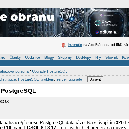
Inzerujte
na AbcPráce.cz od 950 Kč
are
Články
Učebnice
Blogy
Skupiny
Desktopy
Hry
Slovník
Kdo
abázová poradna
/
Upgrade PostgreSQL
distribuce
,
PostgreSQL
,
problém
,
server
,
upgrade
Upravit
 PostgreSQL
Kozák
aktualizace/přenosu PostgreSQL databáze. Na stávajícím
32
bit.
.0.10
mám
PGSQL 8.13.17
. Tuto bych chtěl přenést na nový vi