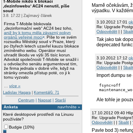
T-Mobile nikdo k blokaci
Marně očekávám, že
‚dezinfowebu‘ AC24 nenutil, píše
pg_upgrade will 
výpadku. V každém 
soud
3.8. 17:22 | Zajímavý článek
    a user colum
3.10.2012 17:01
o
Firma T-Mobile blokovala
Re: Upgrade Post
pg_upgrade will 
„dezinformační web“ AC24 bez toho,
Odpovědět
| |
Sbali
aniž by k tomu měla závazný pokyn
    an index is 
orgánů veřejné moci
. Píše to ve svém
Tak jako tak dopo
rozsudku Městský soud v Praze, který
deprecated funkce
    an index use
po čtyřech letech uzavřel kauzu blokace
zmíněného webu. Operátor musí
Also, the defaul
uhradit škodu ve výši 35 tisíc korun.
3.10.2012 17:12
o
Advokát společnosti T-Mobile se snažil i
Re: Upgrade Post
u odvolacího senátu argumentovat tím,
Odpovědět
| |
Sbali
že firma jednala v dobré víře, když na
stránky omezila přístup poté, co ji k
Import dumpu se 
tomu vyzvalo
fsync=off

…
více »
Ladislav Hagara
|
Komentářů: 71
Ale tohle je pouz
Centrum
|
Napsat
|
Starší
Anketa
navrhněte »
17.10.2012 09:40 Hli
Které desktopové prostředí na Linuxu
Re: Upgrade Postgr
používáte?
Odpovědět
| |
Sbalit
|
Budgie
(
10%
)
Pavle bod 3) nefung