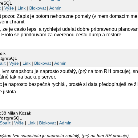
greSQL
t
|
Výše
|
Link
|
Blokovat
|
Admin
pozor. Zapis je potom nehorazne pomaly (v mem domacim mereni
veni chranit.
 ze je casto lepsi a rychlejsi udelat dobre pripravenou planova
. Proto se primlouvam za overenou cestu dump a restore.
dik
stgreSQL
alit
|
Výše
|
Link
|
Blokovat
|
Admin
on lvm snapshotu je naprosto zoufalý, (prý na tom RH pracuje), sn
lně tak na backup server.
c je naprosto bezpečná rychlá , prostě si data předopíruješ ze ži
 jistota..
:38 Milan Kozák
PostgreSQL
Sbalit
|
Výše
|
Link
|
Blokovat
|
Admin
k, výkon lvm snapshotu je naprosto zoufalý, (prý na tom RH pracuje),