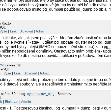
de neměl být potřeba. Mělo by stačit udělat dump, přenést na n
e dá i vyzkoušet bezvýpadkově (dump by neměl běh db ovlivnit)
u se doporučovalo místo pg_dumpall použít pg_dump po db a im
n Kozák
eSQL
Výše
|
Link
|
Blokovat
|
Admin
o jít také, ale jak jsem psal výše - hledám zkušenosti někoho kd
l, co je rychlejší - zda-li udělat pg_update_cluster nebo pg_d
r by měl být rychlejší (IMHO se pouze mění struktura) zato pg_d
je ničím nepodložené doměnky. Otestovat to mám problém - up
 tak vysoko, že db nestíhá odpovídat aplikaci v požadovaném čas
PM
| skóre: 28
greSQL
t
|
Výše
|
Link
|
Blokovat
|
Admin
čitě rychlejší nebude, protože po tom updatu je stejně třeba udě
dlé datové soubory, ale u rozdílných architektur mi to nepřijde 
 skóre: 30 | blog:
systemakuv_blog
| Benešov
L
nk
|
Blokovat
|
Admin
ostí - 1. Postgresovou klasikou: pg_dumpall > dump; psql < dump 