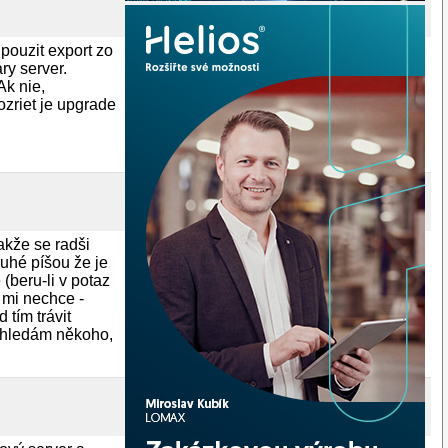
 pouzit export zo
ry server.
Ak nie,
ozriet je upgrade
akže se radši
uhé píšou že je
(beru-li v potaz
 mi nechce -
tím trávit
to hledám někoho,