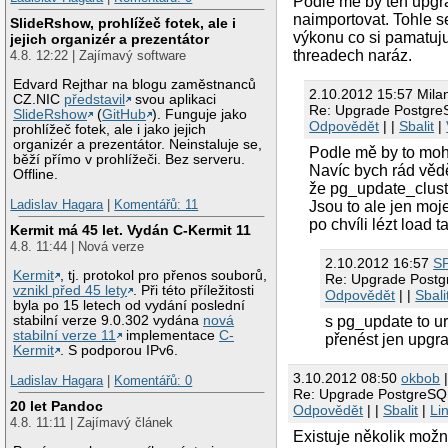
Podle mě by ten upgra
naimportovat. Tohle s
SlideRshow, prohlížeč fotek, ale i
výkonu co si pamatuj
jejich organizér a prezentátor
threadech naráz.
4.8. 12:22 | Zajímavý software
Edvard Rejthar na blogu zaměstnanců
2.10.2012 15:57 Mila
CZ.NIC
představil
svou aplikaci
Re: Upgrade Postgr
SlideRshow
(
GitHub
). Funguje jako
Odpovědět
| |
Sbalit
|
prohlížeč fotek, ale i jako jejich
organizér a prezentátor. Neinstaluje se,
Podle mě by to mohl
běží přímo v prohlížeči. Bez serveru.
Navíc bych rád vědě
Offline.
že pg_update_cluste
Ladislav Hagara
|
Komentářů: 11
Jsou to ale jen mo
po chvíli lézt load
Kermit má 45 let. Vydán C-Kermit 11
4.8. 11:44 | Nová verze
2.10.2012 16:57
S
Kermit
, tj. protokol pro přenos souborů,
Re: Upgrade Post
vznikl před 45 lety
. Při této příležitosti
Odpovědět
| |
Sbali
byla po 15 letech od vydání poslední
s pg_update to ur
stabilní verze 9.0.302 vydána
nová
stabilní verze 11
implementace
C-
přenést jen upgra
Kermit
. S podporou IPv6.
3.10.2012 08:50
okbob
|
Ladislav Hagara
|
Komentářů: 0
Re: Upgrade PostgreSQ
20 let Pandoc
Odpovědět
| |
Sbalit
|
Li
4.8. 11:11 | Zajímavý článek
Existuje několik možn