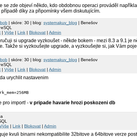
 se zde objeví někdo, kdo obdobnou operaci prováděl například
require a table rebuild if:

případě díky za připomínky všem diskutujícím.
n is of data type tsvector

kbob
| skóre: 30 | blog:
systemakuv_blog
| Benešov
greSQL
require a reindex if:

t
|
Výše
|
Link
|
Blokovat
|
Admin
of type hash or GIN

ručuji si upgrade vyzkoušet - někde bokem - mezi 8.3 a 9.1 je n
. Takže si vyzkoušejte upgrade, a vyzkoušejte si, jak Vám poje
s bpchar_pattern_ops

t datetime storage format changed to integer after Postg
kbob
| skóre: 30 | blog:
systemakuv_blog
| Benešov
greSQL
t
|
Výše
|
Link
|
Blokovat
|
Admin
da urychlit nastavenim
e pro import! -
v pripade havarie hrozi poskozeni db
pa
eSQL
Výše
|
Link
|
Blokovat
|
Admin
uje kvuli binarni nekompatibilite 32bitove a 64bitove verze pos