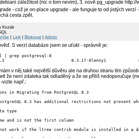
debianí záležitost (nic o tom nevím), 3. nově pg_upgrade http:/
rade - což je on-place upgrade - ale funguje to od jistých verzí
chá cesta zpět.
n Kozák
eSQL
Výše
|
Link
|
Blokovat
|
Admin
věď. S verzí databáze jsem se uťukl - správně je:
l | grep postgresql-8

.3                           8.3.17-0lenny1             
mám v něj také největší důvěru ale na druhou stranu tím způso
l že není zdaleka tak odladěný a že se příliš nedoporučuje (mož
vizte např.:
ons in Migrating from PostgreSQL 8.3

ostgreSQL 8.3 has additional restrictions not present wh
ta type

me and is not the first column

not work if the ltree contrib module is installed in a da
y such columns and migrate them manually.
