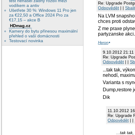
test nenašel žádný rozdíl mezi
Re: Upgrade Post
vodíkem a antiv
Odpovědět
| |
Sbali
Ušetřete 30 %: Windows 11 Pro jen
za €22,50 a Office 2024 Pro za
Na LVM snapshot 
€17,15 – akce B
chces proti odsta
HDmag.cz
Z me praxe plyne,
Kamery do bytu přinesou maximální
partyzanske akci
přehled o vaší domácnosti
Testovací novinka
Heron
9.10.2012 21:11 
Re: Upgrade Po
Odpovědět
| |
Sb
...tak tak, výk
nehodí, maximá
Varianta s rsyn
Dump,restore je
Dik
11.10.2012 16
Re: Upgrade 
Odpovědět
| |
...tak ta