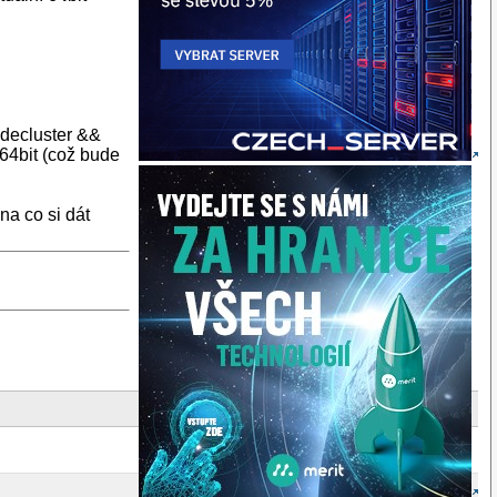
adecluster &&
64bit (což bude
na co si dát