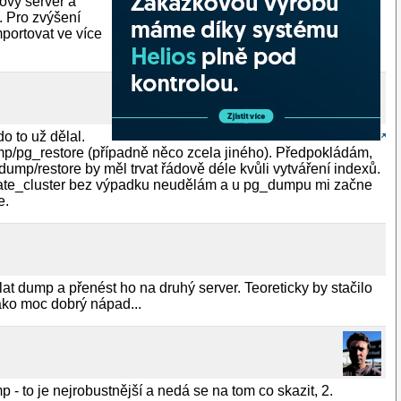
ový server a
. Pro zvýšení
portovat ve více
o to už dělal.
ump/pg_restore (případně něco zcela jiného). Předpokládám,
ump/restore by měl trvat řádově déle kvůli vytváření indexů.
date_cluster bez výpadku neudělám a u pg_dumpu mi začne
e.
lat dump a přenést ho na druhý server. Teoreticky by stačilo
jako moc dobrý nápad...
- to je nejrobustnější a nedá se na tom co skazit, 2.