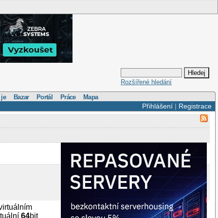
Rozšířené hledání
 je
Bazar
Portál
Práce
Mapa
Přihlášení
|
Registrace
 virtuálním
rtuální
64
bit