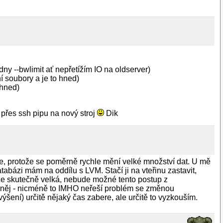
ny --bwlimit ať nepřetížím IO na oldserver)
í soubory a je to hned)
 hned)
přes ssh pipu na nový stroj
Dik
jde, protože se poměrně rychle mění velké množství dat. U mě
atabázi mám na oddílu s LVM. Stačí ji na vteřinu zastavit,
ze skutečně velká, nebude možné tento postup z
a něj - nicméně to IMHO neřeší problém se změnou
šení) určitě nějaký čas zabere, ale určitě to vyzkouším.