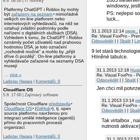
2003 fileserve
6.8. 08:00 | IT novinky
windowsy, jestl
Platformy ChatGPT i Roblox by mohly
PS: nejlepsi s
být
zařazeny na seznam
mimořádně
luck...
velkých on-line platforem nebo
internetových vyhledávačů, na něž se
vztahují zvláštní podmínky podle
31.1.2013 12:14
pepe_
|
nařízení o digitálních službách (DSA).
Re: Visual FoxPro - Prem
Vzhledem k tomu, že ChatGPT i Roblox
Odpovědět
| |
Sbalit
|
Li
oznámily počet uživatelů nad prahovou
hodnotou DSA, je toto označení
9 let stará technolog
„rozhodně možné“ a mohlo by „přijít
dříve či později“. On-line platformy a
Hliněné tabulce.
vyhledávače zařazené na seznamy DSA
musejí
31.1.2013 12:18
Hust
Re: Visual FoxPro - P
…
více »
Odpovědět
| |
Sbalit
|
Ladislav Hagara
|
Komentářů: 9
Jen chci mít potvrz
Cloudflare OS
5.8. 17:00 | Zajímavý software
31.1.2013 13:14
p
Společnost Cloudflare
představila
Re: Visual FoxPro -
Cloudflare OS
(
GitHub
), tj. open
Odpovědět
| |
Sbali
source platformu navrženou pro
integraci umělé inteligence (agentů)
Tak virtalbox , n
přímo do pracovních procesů
nutnosti aktivace
organizací.
Ladislav Hagara
|
Komentářů: 0
31.1.2013 22:5