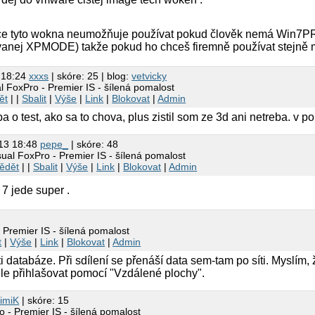
ce tyto wokna neumožňuje používat pokud člověk nemá Win7PR
anej XPMODE) takže pokud ho chceš firemně používat stejně mu
 18:24
xxxs
| skóre: 25 | blog:
vetvicky
l FoxPro - Premier IS - šílená pomalost
ět
| |
Sbalit
|
Výše
|
Link
|
Blokovat
|
Admin
iba o test, ako sa to chova, plus zistil som ze 3d ani netreba. v
013 18:48
pepe_
| skóre: 48
sual FoxPro - Premier IS - šílená pomalost
ědět
| |
Sbalit
|
Výše
|
Link
|
Blokovat
|
Admin
/ 7 jede super .
 Premier IS - šílená pomalost
t
|
Výše
|
Link
|
Blokovat
|
Admin
ti databáze. Při sdílení se přenáší data sem-tam po síti. Myslím
ele přihlašovat pomocí "Vzdálené plochy".
imiK
| skóre: 15
o - Premier IS - šílená pomalost