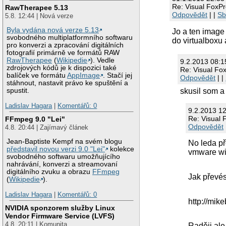
Re: Visual FoxPr
RawTherapee 5.13
Odpovědět
| |
Sb
5.8. 12:44 | Nová verze
Byla vydána nová verze 5.13
Jo a ten image
svobodného multiplatformního softwaru
do virtualboxu 
pro konverzi a zpracování digitálních
fotografií primárně ve formátů RAW
RawTherapee
(
Wikipedie
). Vedle
9.2.2013 08:
zdrojových kódů je k dispozici také
Re: Visual Fox
balíček ve formátu
AppImage
. Stačí jej
Odpovědět
| |
stáhnout, nastavit právo ke spuštění a
skusil som a
spustit.
Ladislav Hagara
|
Komentářů: 0
9.2.2013 1
Re: Visual 
FFmpeg 9.0 "Lei"
Odpovědět
4.8. 20:44 | Zajímavý článek
Jean-Baptiste Kempf na svém blogu
No leda př
představil novou verzi 9.0 "Lei"
kolekce
vmware win
svobodného softwaru umožňujícího
nahrávání, konverzi a streamovaní
digitálního zvuku a obrazu
FFmpeg
Jak převé
(
Wikipedie
).
Ladislav Hagara
|
Komentářů: 0
http://mik
NVIDIA sponzorem služby Linux
Vendor Firmware Service (LVFS)
4.8. 20:11 | Komunita
Raději ale