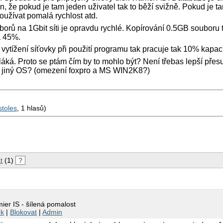
n, že pokud je tam jeden uživatel tak to běží svižně. Pokud je t
užívat pomalá rychlost atd.
borů na 1Gbit síti je opravdu rychlé. Kopírování 0.5GB souboru
ca 45%.
ytížení síťovky při použití programu tak pracuje tak 10% kapac
láká. Proto se ptám čím by to mohlo být? Není třebas lepší p
 jiný OS? (omezení foxpro a MS WIN2K8?)
toles
, 1 hlasů)
t
(1)
?
ier IS - šílená pomalost
nk
|
Blokovat
|
Admin