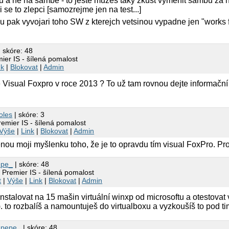
ru a ne na sambe - to jeste muzes taky zkust vymenit sambu za n
i se to zlepci [samozrejme jen na test...]
ou pak vyvojari toho SW z kterejch vetsinou vypadne jen "works 
 skóre: 48
ier IS - šílená pomalost
nk
|
Blokovat
|
Admin
ie Visual Foxpro v roce 2013 ? To už tam rovnou dejte informačn
oles
| skóre: 3
remier IS - šílená pomalost
Výše
|
Link
|
Blokovat
|
Admin
enou moji myšlenku toho, že je to opravdu tím visual FoxPro. Pro
epe_
| skóre: 48
 Premier IS - šílená pomalost
t
|
Výše
|
Link
|
Blokovat
|
Admin
ainstalovat na 15 mašin virtuální winxp od microsoftu a otestova
). to rozbalíš a namountuješ do virtualboxu a vyzkoušíš to pod ti
3
pepe_
| skóre: 48