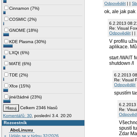
Odpovědět
| |
Sb
Cinnamon
(
7%
)
ok, ale jak pak
COSMIC
(
2%
)
6.2.2013 08:
Re: Visual Fox
GNOME
(
18%
)
Odpovědět
| |
V profilu uži
KDE Plasma
(
30%
)
aplikace. Můž
LXQt
(
6%
)
start /WAIT 
shutdown /l
MATE
(
6%
)
TDE
(
2%
)
6.2.2013 0
Re: Visual 
Odpovědět
Xfce
(
15%
)
spustím ta
jiné/žádné
(
23%
)
6.2.2013
Celkem 2346 hlasů
Re: Visua
Odpověd
Komentářů: 30
, poslední 3.4. 20:20
Všechno 
Rozcestník
spustí t
AbcLinuxu
Zdar Ma
Událo se v týdnu 32/2026