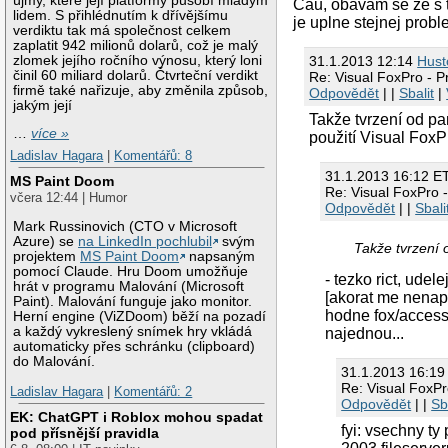
újmy, které její platformy působí mladým
Cau, obavam se ze s 
lidem. S přihlédnutím k dřívějšímu
je uplne stejnej probl
verdiktu tak má společnost celkem
zaplatit 942 milionů dolarů, což je malý
zlomek jejího ročního výnosu, který loni
31.1.2013 12:14
Hust
činil 60 miliard dolarů. Čtvrteční verdikt
Re: Visual FoxPro - P
firmě také nařizuje, aby změnila způsob,
Odpovědět
| |
Sbalit
|
jakým její
Takže tvrzení od pa
…
více »
použití Visual Fox
Ladislav Hagara
|
Komentářů: 8
31.1.2013 16:12 E
MS Paint Doom
Re: Visual FoxPro -
včera 12:44 | Humor
Odpovědět
| |
Sbali
Mark Russinovich (CTO v Microsoft
Azure) se
na LinkedIn pochlubil
svým
Takže tvrzení 
projektem
MS Paint Doom
napsaným
pomocí Claude. Hru Doom umožňuje
- tezko rict, udel
hrát v programu Malování (Microsoft
[akorat me nenap
Paint). Malování funguje jako monitor.
hodne fox/access 
Herní engine (ViZDoom) běží na pozadí
a každý vykreslený snímek hry vkládá
najednou...
automaticky přes schránku (clipboard)
do Malování.
31.1.2013 16:19
Re: Visual FoxPr
Ladislav Hagara
|
Komentářů: 2
Odpovědět
| |
Sb
EK: ChatGPT i Roblox mohou spadat
fyi: vsechny t
pod přísnější pravidla