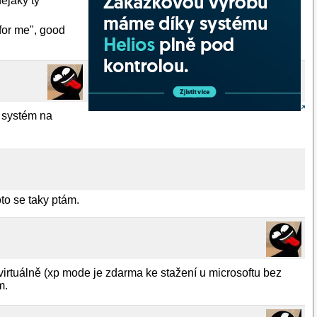
ejaky ty
for me", good
í systém na
to se taky ptám.
t virtuálně (xp mode je zdarma ke stažení u microsoftu bez
m.