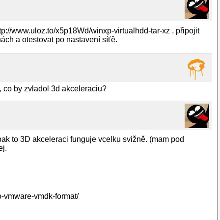
://www.uloz.to/x5p18Wd/winxp-virtualhdd-tar-xz , připojit
inách a otestovat po nastavení síťě.
, co by zvladol 3d akceleraciu?
ak to 3D akceleraci funguje vcelku svižně. (mam pod
ej.
-to-vmware-vmdk-format/