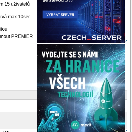
am 15 uživatelů
 trvá max 10sec
itou.
řesunout PREMIER