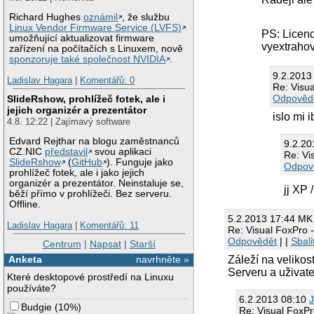
Richard Hughes
oznámil
, že službu
Linux Vendor Firmware Service (LVFS)
PS: Licen
umožňující aktualizovat firmware
vyextrahov
zařízení na počítačích s Linuxem, nově
sponzoruje také společnost NVIDIA
.
9.2.2013
Ladislav Hagara
|
Komentářů: 0
Re: Visua
Odpověd
SlideRshow, prohlížeč fotek, ale i
jejich organizér a prezentátor
islo mi 
4.8. 12:22 | Zajímavý software
Edvard Rejthar na blogu zaměstnanců
9.2.2
CZ.NIC
představil
svou aplikaci
Re: Vi
SlideRshow
(
GitHub
). Funguje jako
Odpov
prohlížeč fotek, ale i jako jejich
organizér a prezentátor. Neinstaluje se,
jj XP 
běží přímo v prohlížeči. Bez serveru.
Offline.
5.2.2013 17:44 MK
Ladislav Hagara
|
Komentářů: 11
Re: Visual FoxPro -
Odpovědět
| |
Sbali
Centrum
|
Napsat
|
Starší
Záleží na velikos
Anketa
navrhněte »
Serveru a uživat
Které desktopové prostředí na Linuxu
používáte?
6.2.2013 08:10
J
Budgie
(
10%
)
Re: Visual FoxPr