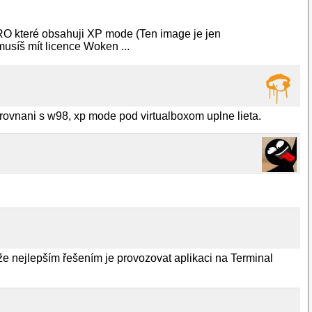
O které obsahuji XP mode (Ten image je jen
síš mít licence Woken ...
 porovnani s w98, xp mode pod virtualboxom uplne lieta.
, že nejlepším řešením je provozovat aplikaci na Terminal