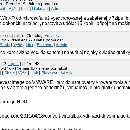
o - Premier IS - šílená pomalost
alit
|
Výše
|
Link
|
Blokovat
|
Admin
 WinXP od microsoftu už vyextrahovanej a zabalenej v 7zipu http
a dokončit instalaci , nastavit a udělat 15 kopií , připojit na maš
15
xxxs
| skóre: 25 | blog:
vetvicky
Pro - Premier IS - šílená pomalost
Sbalit
|
Výše
|
Link
|
Blokovat
|
Admin
 celkom svizna vec. da sa tomu nanutit aj nejaky ovladac grafiky
2:22
pepe_
| skóre: 48
FoxPro - Premier IS - šílená pomalost
| |
Sbalit
|
Výše
|
Link
|
Blokovat
|
Admin
evést image do VMWARE , tam doinstalovat ty vmware tools a p
7 s aerem a jede to perfektně) , virtualbox je pro grafiku pomal
st image HDD :
ebeach.org/2011/04/18/convert-virtualbox-vdi-hard-drive-image
 dej do vmware čistej image těch woken .