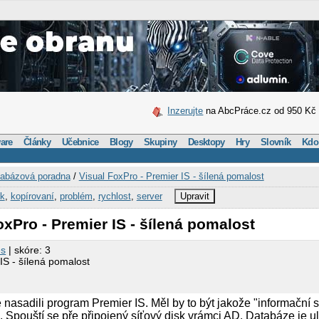
Inzerujte
na AbcPráce.cz od 950 Kč
are
Články
Učebnice
Blogy
Skupiny
Desktopy
Hry
Slovník
Kdo
abázová poradna
/
Visual FoxPro - Premier IS - šílená pomalost
sk
,
kopírovaní
,
problém
,
rychlost
,
server
Upravit
oxPro - Premier IS - šílená pomalost
es
| skóre: 3
IS - šílená pomalost
ě nasadili program Premier IS. Měl by to být jakože "informační
. Spouští se pře připojený síťový disk vrámci AD. Databáze je u