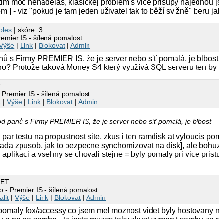
tim moc nenadelas, klasickej problem s vice prisupy najednou 
em ] - viz "pokud je tam jeden uživatel tak to běží svižně" beru ja
oles
| skóre: 3
remier IS - šílená pomalost
Výše
|
Link
|
Blokovat
|
Admin
nů s Firmy PREMIER IS, že je server nebo síť pomalá, je blbost
Pro? Protože taková Money S4 který využívá SQL serveru ten by
T
 Premier IS - šílená pomalost
t
|
Výše
|
Link
|
Blokovat
|
Admin
od panů s Firmy PREMIER IS, že je server nebo síť pomalá, je blbost
ej par testu na propustnost site, zkus i ten ramdisk at vyloucis po
ada zpusob, jak to bezpecne synchornizovat na disk], ale bohu
aplikaci a vsehny se chovali stejne = byly pomaly pri vice pris
 ET
o - Premier IS - šílená pomalost
alit
|
Výše
|
Link
|
Blokovat
|
Admin
y pomaly fox/accessy co jsem mel moznost videt byly hostovany