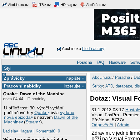
AbcLinuxu.cz
ITBiz.cz
HDmag.cz
AbcPráce.cz
AbcLinuxu
hledá autory
!
Poradna
FAQ
Hardware
Softw
Styl
×
AbcLinuxu
:/
Poradna
/
Dat
Zprávičky
napište »
Pracovní nabídky
inzerujte »
Štítky
:
ATD
,
databáze
,
di
Quake: Dawn of the Machine
Dotaz: Visual F
dnes 04:44 | IT novinky
U příležitosti 30. výročí vydání
31.1.2013 08:17
Hustol
počítačové hry
Quake
byla
vydána
Visual FoxPro - Premier 
nová epizoda
s názvem
Dawn of the
Přečteno: 5727×
Machine
(
Steam
).
Odpovědět
|
Admin
Ladislav Hagara
|
Komentářů: 0
Zdravím, v jedné firm
běží na Visual Foxpro
Série bezpečnostních záplat v