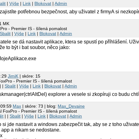
alit
|
Výše
|
Link
|
Blokovat
|
Admin
 zajistíte potřebnou bezpečnost, aby uživatel z firmyA si nezkopí
21 MK
Pro - Premier IS - šílená pomalost
Sbalit
|
Výše
|
Link
|
Blokovat
|
Admin
vatele se dá nastavit aplikace, ktera se spustí po příhlášení. U
e to být i bat soubor, něco jako:
MojeAplikace.exe
8:29
JimiK
| skóre: 15
FoxPro - Premier IS - šílená pomalost
| |
Sbalit
|
Výše
|
Link
|
Blokovat
|
Admin
skmanager(ctrlAltDel) explorer a vesele si zkopíruji co budu chtí
 09:59
Max
| skóre: 73 | blog:
Max_Devaine
l FoxPro - Premier IS - šílená pomalost
ět
| |
Sbalit
|
Výše
|
Link
|
Blokovat
|
Admin
si jde nastavit a windows zabezpečit tak, aby se z toho uživatel
u app a nikam se nedostane.
x