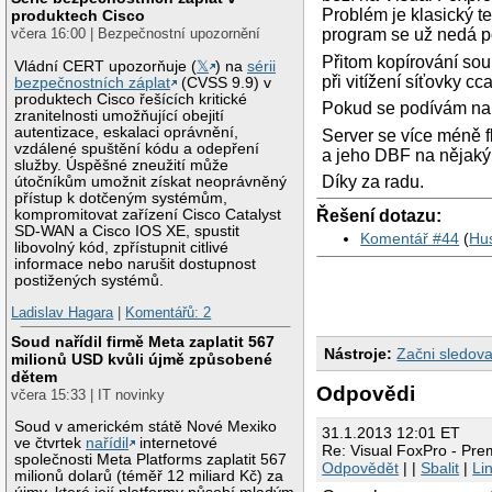
Problém je klasický te
produktech Cisco
včera 16:00 | Bezpečnostní upozornění
program se už nedá po
Přitom kopírování sou
Vládní CERT upozorňuje (
𝕏
) na
sérii
při vitížení síťovky c
bezpečnostních záplat
(CVSS 9.9) v
produktech Cisco řešících kritické
Pokud se podívám na v
zranitelnosti umožňující obejití
autentizace, eskalaci oprávnění,
Server se více méně f
vzdálené spuštění kódu a odepření
a jeho DBF na nějaký
služby. Úspěšné zneužití může
Díky za radu.
útočníkům umožnit získat neoprávněný
přístup k dotčeným systémům,
kompromitovat zařízení Cisco Catalyst
Řešení dotazu:
SD-WAN a Cisco IOS XE, spustit
Komentář #44
(
Hus
libovolný kód, zpřístupnit citlivé
informace nebo narušit dostupnost
postižených systémů.
Ladislav Hagara
|
Komentářů: 2
Soud nařídil firmě Meta zaplatit 567
Nástroje:
Začni sledova
milionů USD kvůli újmě způsobené
dětem
Odpovědi
včera 15:33 | IT novinky
Soud v americkém státě Nové Mexiko
31.1.2013 12:01 ET
ve čtvrtek
nařídil
internetové
Re: Visual FoxPro - Prem
společnosti Meta Platforms zaplatit 567
Odpovědět
| |
Sbalit
|
Li
milionů dolarů (téměř 12 miliard Kč) za