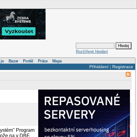
Rozšířené hledání
 je
Bazar
Portál
Práce
Mapa
Přihlášení
|
Registrace
 systém" Program
lože na v DBF.