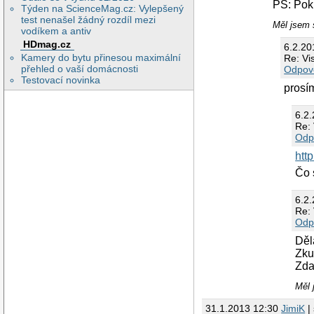
PS: Pokr
Týden na ScienceMag.cz: Vylepšený
test nenašel žádný rozdíl mezi
Měl jsem s
vodíkem a antiv
HDmag.cz
6.2.2
Kamery do bytu přinesou maximální
Re: Vi
přehled o vaší domácnosti
Odpov
Testovací novinka
prosí
6.2
Re: 
Odp
htt
Čo 
6.2
Re: 
Odp
Děl
Zku
Zda
Měl 
31.1.2013 12:30
JimiK
|