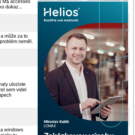
[s M$ accesses
ko dukaz...
 a může za to
 problém neměl.
maly uloziste
zel sem videl
tupech
 na windows