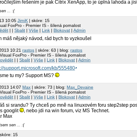
očilejším řešením je pak Citrix XenApp, to je úplná lahoda a jisto
en ... :(
013 10:05
JimiK
| skóre: 15
sual FoxPro - Premier IS - šílená pomalost
ědět
| |
Sbalit
|
Výše
|
Link
|
Blokovat
|
Admin
m máš nějaký návod, rád bych to vyzkoušel
.2013 10:21
rastos
| skóre: 63 | blog:
rastos
Visual FoxPro - Premier IS - šílená pomalost
ovědět
| |
Sbalit
|
Výše
|
Link
|
Blokovat
|
Admin
p://support.microsoft.com/kb/555480
sme tu my? Support MS?
.2013 14:07
Max
| skóre: 73 | blog:
Max_Devaine
Visual FoxPro - Premier IS - šílená pomalost
ovědět
| |
Sbalit
|
Výše
|
Link
|
Blokovat
|
Admin
áš si srandu? Ty chceš po mně na linuxovém foru step2step pos
s googlit
, nebo jdi na win forum, viz MS Technet.
r Max
jsem sen ... :(
 skóre: 15