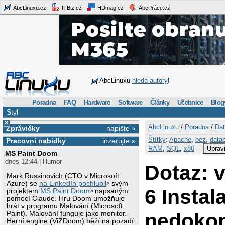
AbcLinuxu.cz
ITBiz.cz
HDmag.cz
AbcPráce.cz
AbcLinuxu
hledá autory
!
Poradna
FAQ
Hardware
Software
Články
Učebnice
Blog
Styl
×
AbcLinuxu
:/
Poradna
/
Dat
Zprávičky
napište »
Štítky
:
Apache
,
bez
,
data
Pracovní nabídky
inzerujte »
RAM
,
SQL
,
x86
Upravi
MS Paint Doom
dnes 12:44 | Humor
Dotaz: 
Mark Russinovich (CTO v Microsoft
Azure) se
na LinkedIn pochlubil
svým
6 Instal
projektem
MS Paint Doom
napsaným
pomocí Claude. Hru Doom umožňuje
hrát v programu Malování (Microsoft
nedokon
Paint). Malování funguje jako monitor.
Herní engine (ViZDoom) běží na pozadí