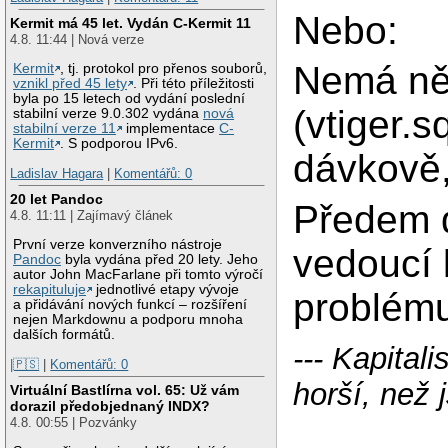
Nebo:
Kermit má 45 let. Vydán C-Kermit 11
4.8. 11:44 | Nová verze
Nemá ně
Kermit
, tj. protokol pro přenos souborů,
vznikl před 45 lety
. Při této příležitosti
byla po 15 letech od vydání poslední
(vtiger.s
stabilní verze 9.0.302 vydána
nová
stabilní verze 11
implementace
C-
Kermit
. S podporou IPv6.
dávkově,
Ladislav Hagara
|
Komentářů: 0
20 let Pandoc
Předem d
4.8. 11:11 | Zajímavý článek
První verze konverzního nástroje
vedoucí 
Pandoc
byla vydána před 20 lety. Jeho
autor John MacFarlane při tomto výročí
rekapituluje
jednotlivé etapy vývoje
problém
a přidávání nových funkcí – rozšíření
nejen Markdownu a podporu mnoha
dalších formátů.
--- Kapital
|🇵🇸
|
Komentářů: 0
horší, než 
Virtuální Bastlírna vol. 65: Už vám
dorazil předobjednaný INDX?
4.8. 00:55 | Pozvánky