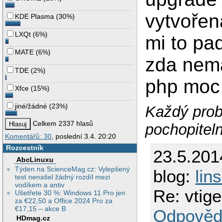
vytvořen
KDE Plasma
(
30%
)
LXQt
(
6%
)
mi to pad
MATE
(
6%
)
zda nemá
TDE
(
2%
)
php moc 
Xfce
(
15%
)
jiné/žádné
(
23%
)
Každý prob
Celkem 2337 hlasů
pochopitel
Komentářů: 30
, poslední 3.4. 20:20
Rozcestník
23.5.201
AbcLinuxu
Týden na ScienceMag.cz: Vylepšený
blog:
lin
test nenašel žádný rozdíl mezi
vodíkem a antiv
Re: vtig
Ušetřete 30 %: Windows 11 Pro jen
za €22,50 a Office 2024 Pro za
€17,15 – akce B
Odpověd
HDmag.cz