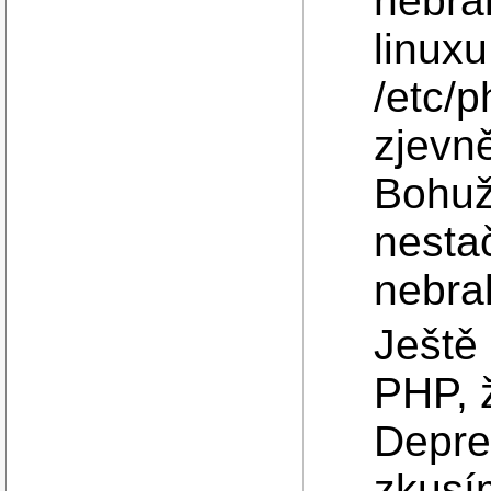
nebra
linuxu
/etc/p
zjevn
Bohuž
nesta
nebra
Ještě
PHP, 
Depre
zkusí