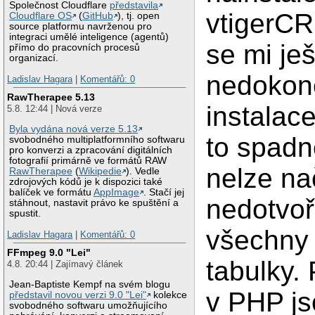
Společnost Cloudflare
představila
vtigerCR
Cloudflare OS
(
GitHub
), tj. open
source platformu navrženou pro
integraci umělé inteligence (agentů)
se mi ješ
přímo do pracovních procesů
organizací.
nedokonč
Ladislav Hagara
|
Komentářů: 0
RawTherapee 5.13
instalac
5.8. 12:44 | Nová verze
Byla vydána nová verze 5.13
to spadn
svobodného multiplatformního softwaru
pro konverzi a zpracování digitálních
fotografií primárně ve formátů RAW
nelze na
RawTherapee
(
Wikipedie
). Vedle
zdrojových kódů je k dispozici také
balíček ve formátu
AppImage
. Stačí jej
nedotvoř
stáhnout, nastavit právo ke spuštění a
spustit.
všechny
Ladislav Hagara
|
Komentářů: 0
FFmpeg 9.0 "Lei"
tabulky.
4.8. 20:44 | Zajímavý článek
Jean-Baptiste Kempf na svém blogu
v PHP j
představil novou verzi 9.0 "Lei"
kolekce
svobodného softwaru umožňujícího