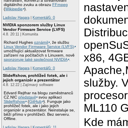
nahrávání, konverzi a streamovaní
nastaven
digitálního zvuku a obrazu
FFmpeg
(
Wikipedie
).
dokumen
Ladislav Hagara
|
Komentářů: 0
NVIDIA sponzorem služby Linux
Distribu
Vendor Firmware Service (LVFS)
4.8. 20:11 | Komunita
openSuS
Richard Hughes
oznámil
, že službu
Linux Vendor Firmware Service (LVFS)
umožňující aktualizovat firmware
x86, 4G
zařízení na počítačích s Linuxem, nově
sponzoruje také společnost NVIDIA
.
Apache,
Ladislav Hagara
|
Komentářů: 0
SlideRshow, prohlížeč fotek, ale i
služby. 
jejich organizér a prezentátor
4.8. 12:22 | Zajímavý software
procesor
Edvard Rejthar na blogu zaměstnanců
CZ.NIC
představil
svou aplikaci
SlideRshow
(
GitHub
). Funguje jako
ML110 G
prohlížeč fotek, ale i jako jejich
organizér a prezentátor. Neinstaluje se,
běží přímo v prohlížeči. Bez serveru.
Kde mám
Offline.
Ladislav Hagara
|
Komentářů: 11