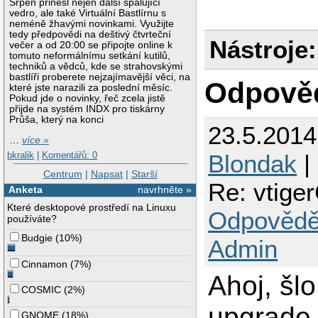
Srpen přinesl nejen další spalující
vedro, ale také Virtuální Bastlírnu s
neméně žhavými novinkami. Využijte
tedy předpovědi na deštivý čtvrteční
Nástroje:
večer a od 20:00 se připojte online k
tomuto neformálnímu setkání kutilů,
techniků a vědců, kde se strahovskými
bastlíři proberete nejzajímavější věci, na
Odpově
které jste narazili za poslední měsíc.
Pokud jde o novinky, řeč zcela jistě
přijde na systém INDX pro tiskárny
Průša, který na konci
23.5.201
…
více »
Blondak
|
bkralik
|
Komentářů: 0
Centrum
|
Napsat
|
Starší
Re: vtige
Anketa
navrhněte »
Které desktopové prostředí na Linuxu
Odpovědě
používáte?
Budgie
(
10%
)
Admin
Cinnamon
(
7%
)
Ahoj, šlo
COSMIC
(
2%
)
upgrade 
GNOME
(
18%
)