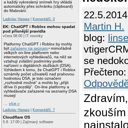
a každý vykreslený snímek hry vkládá
automaticky přes schránku (clipboard)
do Malování.
22.5.2014
Ladislav Hagara
|
Komentářů: 0
Martin H.
EK: ChatGPT i Roblox mohou spadat
pod přísnější pravidla
blog:
lins
včera 08:00 | IT novinky
Platformy ChatGPT i Roblox by mohly
vtigerCRM
být
zařazeny na seznam
mimořádně
velkých on-line platforem nebo
se nedok
internetových vyhledávačů, na něž se
vztahují zvláštní podmínky podle
nařízení o digitálních službách (DSA).
Přečteno:
Vzhledem k tomu, že ChatGPT i Roblox
oznámily počet uživatelů nad prahovou
hodnotou DSA, je toto označení
Odpovědě
„rozhodně možné“ a mohlo by „přijít
dříve či později“. On-line platformy a
vyhledávače zařazené na seznamy DSA
Zdravím
musejí
…
více »
zkouším 
Ladislav Hagara
|
Komentářů: 7
Cloudflare OS
nainstal
5.8. 17:00 | Zajímavý software