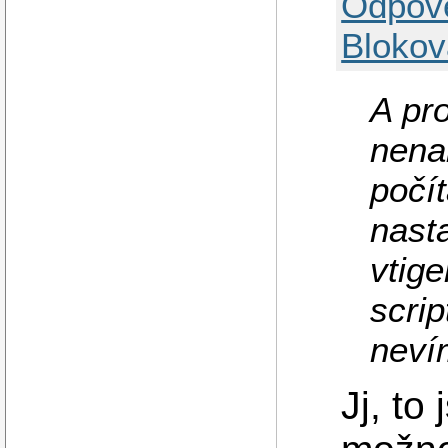
Odpov
Blokov
A pro
nenai
počít
nasta
vtig
scrip
neví
Jj, to