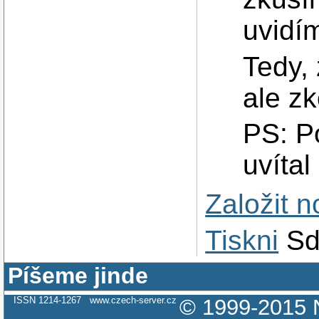
uvidí
Tedy, 
ale z
PS: P
uvítal
Založit 
Tiskni
Sd
Píšeme jinde
ISSN 1214-1267
www.czech-server.cz
© 1999-2015