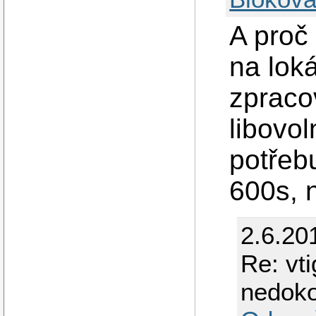
A proč 
na loká
zpracov
libovol
potřeb
600s, 
2.6.20
Re: vt
nedoko