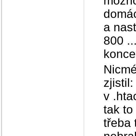
možno
domác
a nast
800 ..
konce
Nicmé
zjisti
v .hta
tak to
třeba 