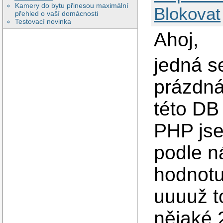
Kamery do bytu přinesou maximální
Blokovat
přehled o vaší domácnosti
Testovací novinka
Ahoj,
jedná se
prázdná
této DB
PHP jse
podle n
hodnotu
uuuuž t
nějaké 