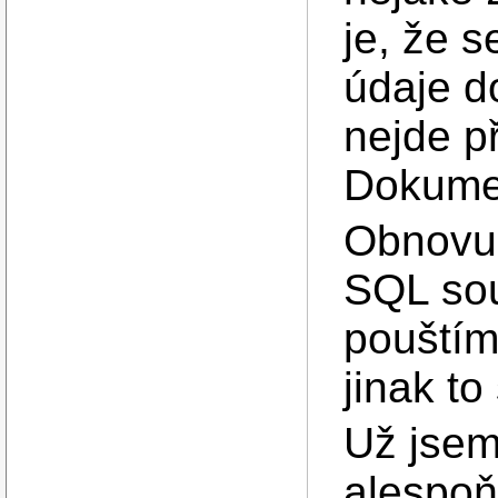
je, že 
údaje d
nejde p
Dokume
Obnovu 
SQL sou
pouštím
jinak to
Už jsem 
alespoň