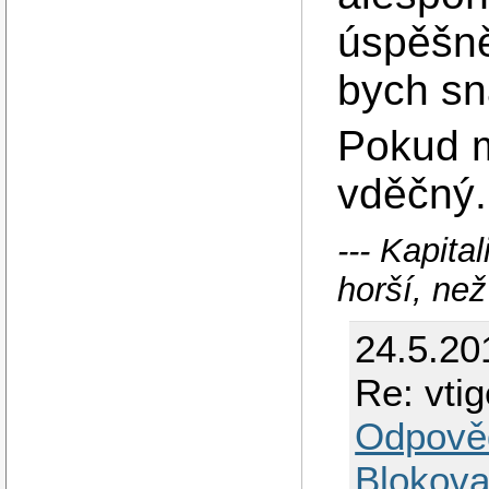
úspěšně
bych sn
Pokud m
vděčný.
--- Kapita
horší, než
24.5.20
Re: vti
Odpově
Blokova