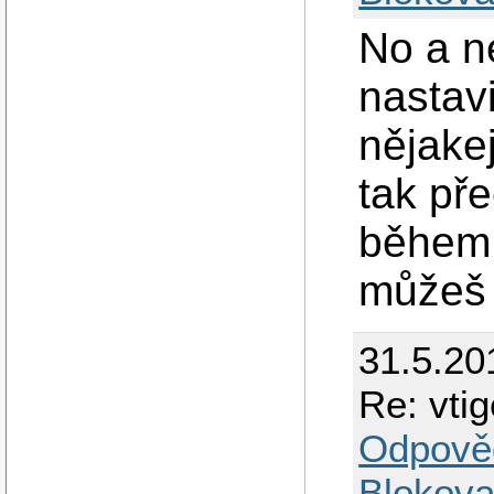
No a n
nastav
nějake
tak př
během 
můžeš 
31.5.20
Re: vti
Odpově
Blokova