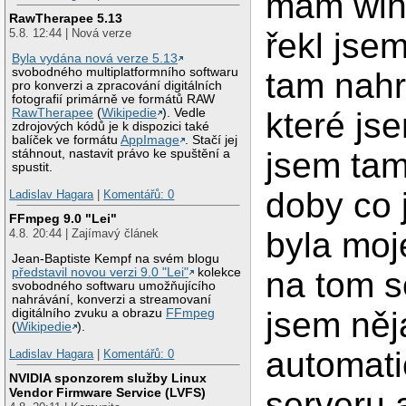
mám wine
RawTherapee 5.13
řekl jse
5.8. 12:44 | Nová verze
Byla vydána nová verze 5.13
svobodného multiplatformního softwaru
tam nahr
pro konverzi a zpracování digitálních
fotografií primárně ve formátů RAW
které js
RawTherapee
(
Wikipedie
). Vedle
zdrojových kódů je k dispozici také
balíček ve formátu
AppImage
. Stačí jej
jsem tam
stáhnout, nastavit právo ke spuštění a
spustit.
doby co 
Ladislav Hagara
|
Komentářů: 0
FFmpeg 9.0 "Lei"
byla moj
4.8. 20:44 | Zajímavý článek
Jean-Baptiste Kempf na svém blogu
na tom s
představil novou verzi 9.0 "Lei"
kolekce
svobodného softwaru umožňujícího
nahrávání, konverzi a streamovaní
jsem něj
digitálního zvuku a obrazu
FFmpeg
(
Wikipedie
).
automatic
Ladislav Hagara
|
Komentářů: 0
NVIDIA sponzorem služby Linux
Vendor Firmware Service (LVFS)
serveru 