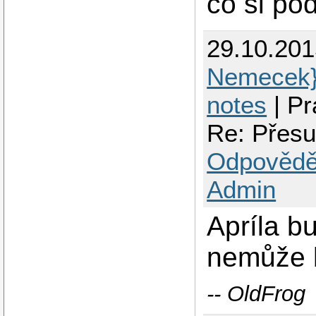
co si po
29.10.20
Nemecek
notes
| Pr
Re: Přesu
Odpovědě
Admin
Apríla b
nemůže 
-- OldFrog