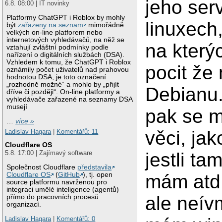
jeho ser
6.8. 08:00 | IT novinky
Platformy ChatGPT i Roblox by mohly
linuxech
být
zařazeny na seznam
mimořádně
velkých on-line platforem nebo
internetových vyhledávačů, na něž se
na kter
vztahují zvláštní podmínky podle
nařízení o digitálních službách (DSA).
Vzhledem k tomu, že ChatGPT i Roblox
pocit že
oznámily počet uživatelů nad prahovou
hodnotou DSA, je toto označení
„rozhodně možné“ a mohlo by „přijít
Debianu.
dříve či později“. On-line platformy a
vyhledávače zařazené na seznamy DSA
musejí
pak se m
…
více »
věci, ja
Ladislav Hagara
|
Komentářů: 11
Cloudflare OS
jestli t
5.8. 17:00 | Zajímavý software
Společnost Cloudflare
představila
Cloudflare OS
(
GitHub
), tj. open
mám atd.
source platformu navrženou pro
integraci umělé inteligence (agentů)
ale neív
přímo do pracovních procesů
organizací.
Ladislav Hagara
|
Komentářů: 0