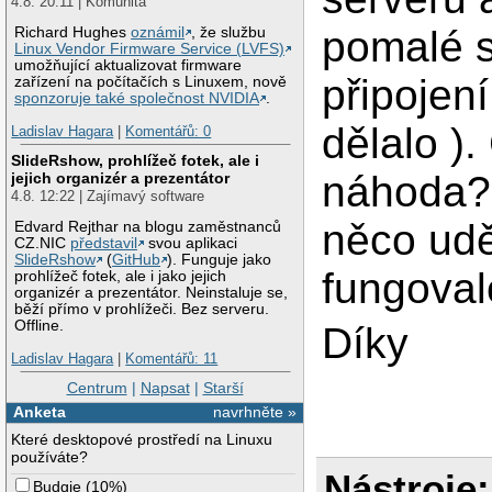
4.8. 20:11 | Komunita
pomalé s
Richard Hughes
oznámil
, že službu
Linux Vendor Firmware Service (LVFS)
umožňující aktualizovat firmware
připojení
zařízení na počítačích s Linuxem, nově
sponzoruje také společnost NVIDIA
.
dělalo ).
Ladislav Hagara
|
Komentářů: 0
SlideRshow, prohlížeč fotek, ale i
náhoda?
jejich organizér a prezentátor
4.8. 12:22 | Zajímavý software
něco udě
Edvard Rejthar na blogu zaměstnanců
CZ.NIC
představil
svou aplikaci
SlideRshow
(
GitHub
). Funguje jako
fungova
prohlížeč fotek, ale i jako jejich
organizér a prezentátor. Neinstaluje se,
běží přímo v prohlížeči. Bez serveru.
Offline.
Díky
Ladislav Hagara
|
Komentářů: 11
Centrum
|
Napsat
|
Starší
Anketa
navrhněte »
Které desktopové prostředí na Linuxu
používáte?
Nástroje:
Budgie
(
10%
)