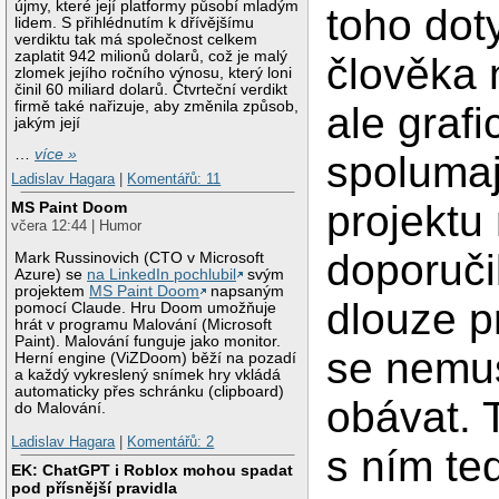
újmy, které její platformy působí mladým
toho do
lidem. S přihlédnutím k dřívějšímu
verdiktu tak má společnost celkem
zaplatit 942 milionů dolarů, což je malý
člověka
zlomek jejího ročního výnosu, který loni
činil 60 miliard dolarů. Čtvrteční verdikt
firmě také nařizuje, aby změnila způsob,
ale grafi
jakým její
…
více »
spolumaj
Ladislav Hagara
|
Komentářů: 11
projektu
MS Paint Doom
včera 12:44 | Humor
doporuči
Mark Russinovich (CTO v Microsoft
Azure) se
na LinkedIn pochlubil
svým
projektem
MS Paint Doom
napsaným
dlouze p
pomocí Claude. Hru Doom umožňuje
hrát v programu Malování (Microsoft
Paint). Malování funguje jako monitor.
se nemu
Herní engine (ViZDoom) běží na pozadí
a každý vykreslený snímek hry vkládá
automaticky přes schránku (clipboard)
obávat. 
do Malování.
Ladislav Hagara
|
Komentářů: 2
s ním te
EK: ChatGPT i Roblox mohou spadat
pod přísnější pravidla