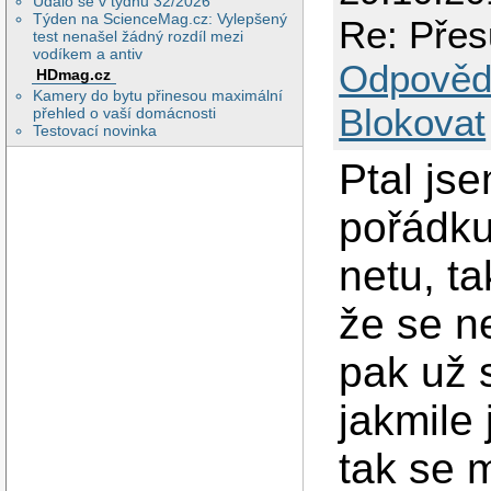
Událo se v týdnu 32/2026
Týden na ScienceMag.cz: Vylepšený
Re: Přes
test nenašel žádný rozdíl mezi
vodíkem a antiv
Odpověd
HDmag.cz
Kamery do bytu přinesou maximální
Blokovat
přehled o vaší domácnosti
Testovací novinka
Ptal jse
pořádku
netu, ta
že se n
pak už s
jakmile 
tak se 