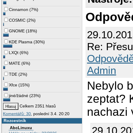
Cinnamon
(
7%
)
Odpově
COSMIC
(
2%
)
GNOME
(
18%
)
29.10.201
KDE Plasma
(
30%
)
Re: Přesu
LXQt
(
6%
)
Odpovědě
MATE
(
6%
)
Admin
TDE
(
2%
)
Nebylo b
Xfce
(
15%
)
zeptat?
jiné/žádné
(
23%
)
Celkem 2351 hlasů
nachazi v
Komentářů: 30
, poslední 3.4. 20:20
Rozcestník
29.10.20
AbcLinuxu