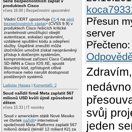
Série bezpečnostních záplat v
produktech Cisco
koca7933
včera 16:00 | Bezpečnostní upozornění
Přesun m
Vládní CERT upozorňuje (
𝕏
) na
sérii
bezpečnostních záplat
(CVSS 9.9) v
produktech Cisco řešících kritické
server
zranitelnosti umožňující obejití
autentizace, eskalaci oprávnění,
Přečteno:
vzdálené spuštění kódu a odepření
služby. Úspěšné zneužití může
útočníkům umožnit získat neoprávněný
Odpovědě
přístup k dotčeným systémům,
kompromitovat zařízení Cisco Catalyst
SD-WAN a Cisco IOS XE, spustit
Zdravím
libovolný kód, zpřístupnit citlivé
informace nebo narušit dostupnost
postižených systémů.
nedávno
Ladislav Hagara
|
Komentářů: 2
Soud nařídil firmě Meta zaplatit 567
přesouva
milionů USD kvůli újmě způsobené
dětem
včera 15:33 | IT novinky
svůj proj
Soud v americkém státě Nové Mexiko
ve čtvrtek
nařídil
internetové
jeden se
společnosti Meta Platforms zaplatit 567
milionů dolarů (téměř 12 miliard Kč) za