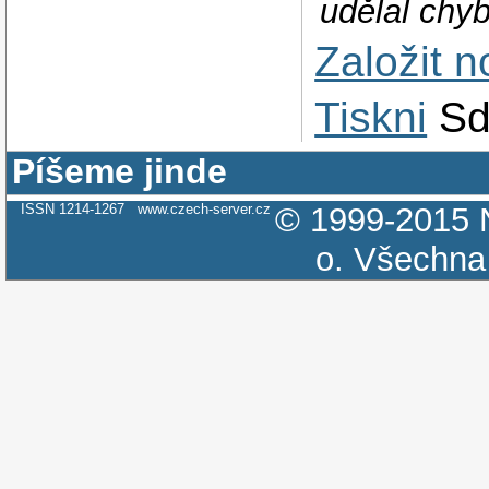
udělal chy
Založit 
Tiskni
Sd
Píšeme jinde
ISSN 1214-1267
www.czech-server.cz
© 1999-2015
o.
Všechna 