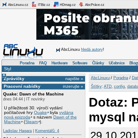
AbcLinuxu.cz
ITBiz.cz
HDmag.cz
AbcPráce.cz
AbcLinuxu
hledá autory
!
Poradna
FAQ
Hardware
Software
Články
Učebnice
Blog
Styl
×
AbcLinuxu
:/
Poradna
/
Dat
Zprávičky
napište »
Pracovní nabídky
inzerujte »
Štítky
:
ATD
,
config
,
datab
Quake: Dawn of the Machine
Dotaz: 
dnes 04:44 | IT novinky
U příležitosti 30. výročí vydání
mysql n
počítačové hry
Quake
byla
vydána
nová epizoda
s názvem
Dawn of the
Machine
(
Steam
).
Ladislav Hagara
|
Komentářů: 4
29.10.201