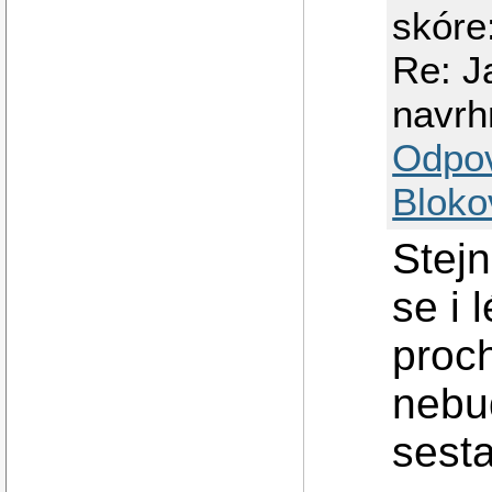
skóre
Re: J
navrh
Odpo
Bloko
Stejn
se i 
proch
nebud
sest