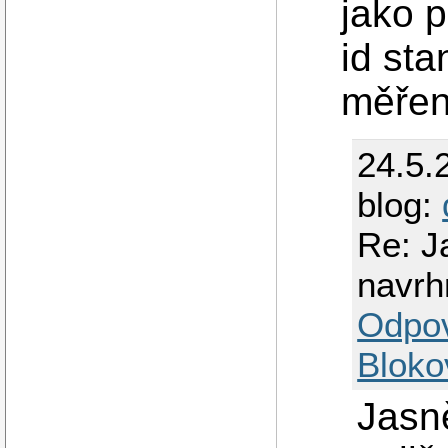
jako p
id sta
měřen
24.5.
blog:
Re: J
navrh
Odpo
Bloko
Jasn