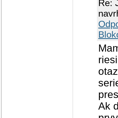
Re: 
navr
Odp
Blok
Mam
ries
otaz
seri
pres
Ak d
prvy