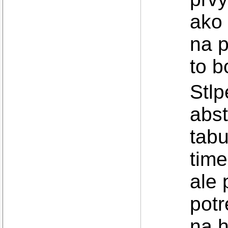
ako 
na 
to b
Stlp
abst
tab
time
ale 
potr
na h