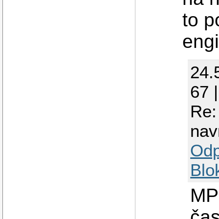
to p
engi
24.
67 
Re:
nav
Odp
Blo
MP 
čas