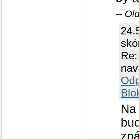
-- Ol
24.
skó
Re:
nav
Odp
Blo
Na 
bud
zná