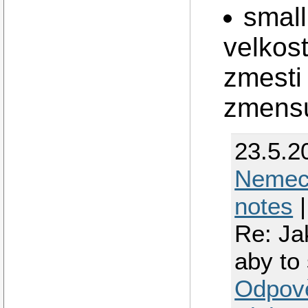
small
velkost
zmesti
zmensu
23.5.2
Nemec
notes
|
Re: Ja
aby to
Odpov