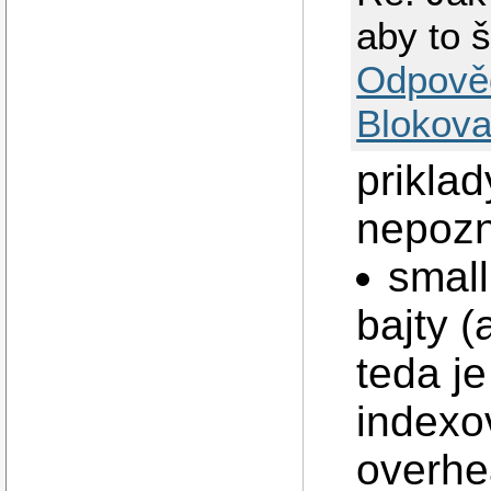
aby to 
Odpově
Blokova
priklad
nepozn
small
bajty (
teda je
indexo
overhea