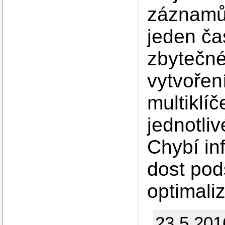
záznamů
jeden ča
zbytečné
vytvořen
multiklíč
jednotli
Chybí in
dost pod
optimali
23.5.201