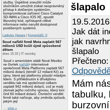
služby. Úspěšné zneužití může
šlapalo
útočníkům umožnit získat neoprávněný
přístup k dotčeným systémům,
kompromitovat zařízení Cisco Catalyst
SD-WAN a Cisco IOS XE, spustit
19.5.201
libovolný kód, zpřístupnit citlivé
informace nebo narušit dostupnost
postižených systémů.
Jak dát i
Ladislav Hagara
|
Komentářů: 0
jak navrhn
Soud nařídil firmě Meta zaplatit 567
milionů USD kvůli újmě způsobené
šlapalo
dětem
dnes 15:33 | IT novinky
Přečteno:
Soud v americkém státě Nové Mexiko
ve čtvrtek
nařídil
internetové
Odpovědě
společnosti Meta Platforms zaplatit 567
milionů dolarů (téměř 12 miliard Kč) za
újmy, které její platformy působí mladým
lidem. S přihlédnutím k dřívějšímu
Mám násl
verdiktu tak má společnost celkem
zaplatit 942 milionů dolarů, což je malý
zlomek jejího ročního výnosu, který loni
tabulku,
činil 60 miliard dolarů. Čtvrteční verdikt
firmě také nařizuje, aby změnila způsob,
jakým její
burzovní
…
více »