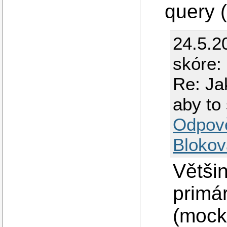
query (
24.5.2
skóre:
Re: Ja
aby to
Odpov
Blokov
Větši
primár
(mock