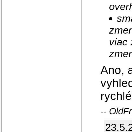
overh
sma
zmens
viac 
zmen
Ano, a
vyhle
rychlé
-- OldF
23.5.