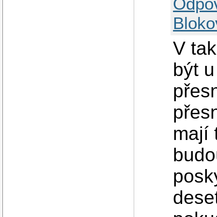
Odpo
Bloko
V ta
být 
přesn
přesn
mají 
budo
posky
dese