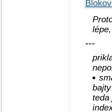
Blokov
Prot
lépe
---
prikl
nepo
sma
bajty
teda 
inde