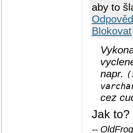
aby to šl
Odpověd
Blokovat
Vykona
vyclene
napr.
(
varcha
cez cud
Jak to?
-- OldFro