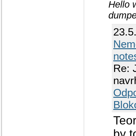
Hello 
dumpe
23.5
Nem
note
Re: 
navr
Odp
Blok
Teor
by t