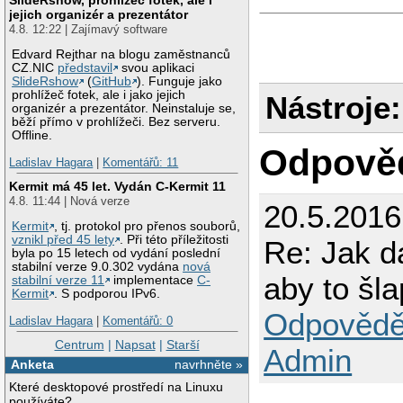
jejich organizér a prezentátor
4.8. 12:22 | Zajímavý software
Edvard Rejthar na blogu zaměstnanců
CZ.NIC
představil
svou aplikaci
SlideRshow
(
GitHub
). Funguje jako
prohlížeč fotek, ale i jako jejich
Nástroje:
organizér a prezentátor. Neinstaluje se,
běží přímo v prohlížeči. Bez serveru.
Offline.
Odpově
Ladislav Hagara
|
Komentářů: 11
Kermit má 45 let. Vydán C-Kermit 11
4.8. 11:44 | Nová verze
20.5.201
Kermit
, tj. protokol pro přenos souborů,
vznikl před 45 lety
. Při této příležitosti
Re: Jak d
byla po 15 letech od vydání poslední
stabilní verze 9.0.302 vydána
nová
aby to šla
stabilní verze 11
implementace
C-
Kermit
. S podporou IPv6.
Odpovědě
Ladislav Hagara
|
Komentářů: 0
Centrum
|
Napsat
|
Starší
Admin
Anketa
navrhněte »
Které desktopové prostředí na Linuxu
používáte?