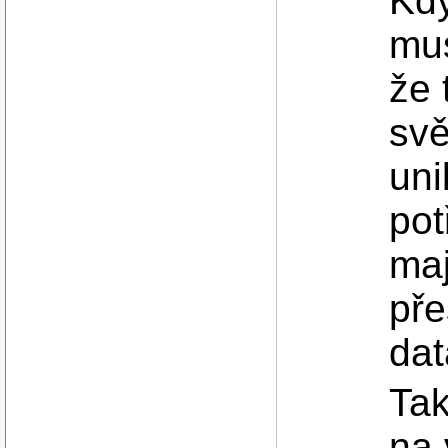
Kdy
mus
že 
svě
uni
pot
maj
pře
dat
Tak
na 