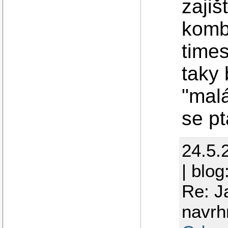
zajiš
kombi
times
taky 
"malá
se p
24.5.
| blog
Re: J
navrh