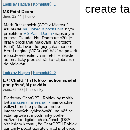
Ladislav Hagara
|
Komentářů: 1
create t
MS Paint Doom
dnes 12:44 | Humor
Mark Russinovich (CTO v Microsoft
Azure) se
na LinkedIn pochlubil
svým
projektem
MS Paint Doom
napsaným
pomocí Claude. Hru Doom umožňuje
hrát v programu Malování (Microsoft
Paint). Malování funguje jako monitor.
Herní engine (ViZDoom) běží na pozadí
a každý vykreslený snímek hry vkládá
automaticky přes schránku (clipboard)
do Malování.
Ladislav Hagara
|
Komentářů: 0
EK: ChatGPT i Roblox mohou spadat
pod přísnější pravidla
včera 08:00 | IT novinky
Platformy ChatGPT i Roblox by mohly
být
zařazeny na seznam
mimořádně
velkých on-line platforem nebo
internetových vyhledávačů, na něž se
vztahují zvláštní podmínky podle
nařízení o digitálních službách (DSA).
Vzhledem k tomu, že ChatGPT i Roblox
oznámily počet uživatelů nad prahovou