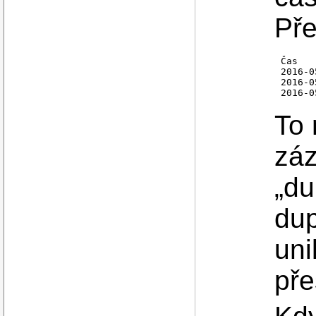
Pře
Čas   
2016-0
2016-0
To 
záz
„du
dup
uni
pře