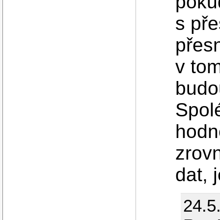
poku
s pře
přesn
v to
budo
Spolé
hodno
zrovn
dat, 
24.5