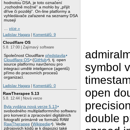
hodnotou DSA, je toto označení
„rozhodně možné“ a mohlo by „přijít
dříve či později“. On-line platformy a
vyhledávače zařazené na seznamy DSA
musejí
…
více »
Ladislav Hagara
|
Komentářů: 9
Cloudflare OS
5.8. 17:00 | Zajímavý software
admiral
Společnost Cloudflare
představila
Cloudflare OS
(
GitHub
), tj. open
symbol v
source platformu navrženou pro
integraci umělé inteligence (agentů)
přímo do pracovních procesů
timestam
organizací.
Ladislav Hagara
|
Komentářů: 0
open dou
RawTherapee 5.13
5.8. 12:44 | Nová verze
precisio
Byla vydána nová verze 5.13
svobodného multiplatformního softwaru
double p
pro konverzi a zpracování digitálních
fotografií primárně ve formátů RAW
RawTherapee
(
Wikipedie
). Vedle
zdrojových kódů je k dispozici také