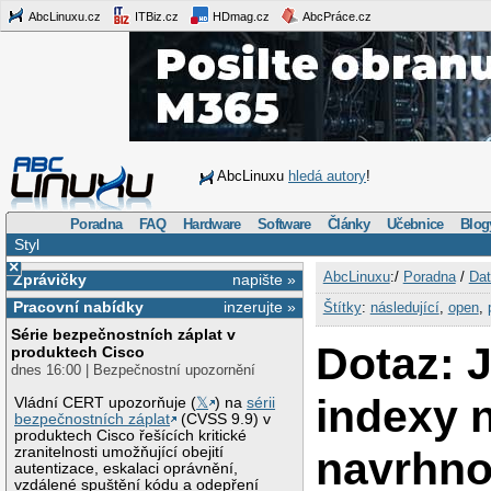
AbcLinuxu.cz
ITBiz.cz
HDmag.cz
AbcPráce.cz
AbcLinuxu
hledá autory
!
Poradna
FAQ
Hardware
Software
Články
Učebnice
Blog
Styl
×
AbcLinuxu
:/
Poradna
/
Dat
Zprávičky
napište »
Pracovní nabídky
inzerujte »
Štítky
:
následující
,
open
,
Série bezpečnostních záplat v
Dotaz: 
produktech Cisco
dnes 16:00 | Bezpečnostní upozornění
indexy 
Vládní CERT upozorňuje (
𝕏
) na
sérii
bezpečnostních záplat
(CVSS 9.9) v
produktech Cisco řešících kritické
navrhno
zranitelnosti umožňující obejití
autentizace, eskalaci oprávnění,
vzdálené spuštění kódu a odepření