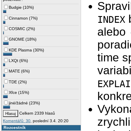
Spravi
Budgie
(
10%
)
INDEX
Cinnamon
(
7%
)
alebo
COSMIC
(
2%
)
GNOME
(
18%
)
poradi
KDE Plasma
(
30%
)
time s
LXQt
(
6%
)
variab
MATE
(
6%
)
EXPLAI
TDE
(
2%
)
konkre
Xfce
(
15%
)
jiné/žádné
(
23%
)
Vykon
Celkem 2339 hlasů
zrychl
Komentářů: 30
, poslední 3.4. 20:20
Rozcestník