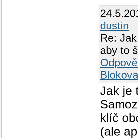
24.5.20
dustin
Re: Jak
aby to 
Odpově
Blokova
Jak je
Samozř
klíč ob
(ale a