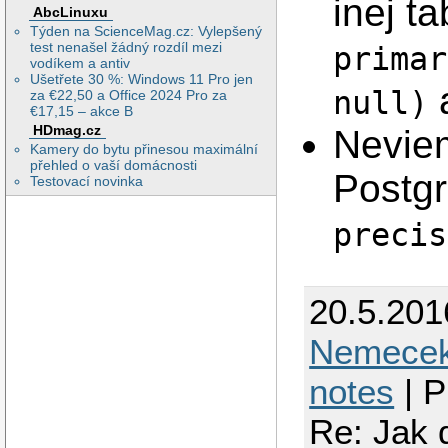
inej t
AbcLinuxu
Týden na ScienceMag.cz: Vylepšený
test nenašel žádný rozdíl mezi
primar
vodíkem a antiv
Ušetřete 30 %: Windows 11 Pro jen
a
null)
za €22,50 a Office 2024 Pro za
€17,15 – akce B
HDmag.cz
Neviem
Kamery do bytu přinesou maximální
přehled o vaší domácnosti
Postg
Testovací novinka
precis
20.5.201
Nemece
notes
| P
Re: Jak 