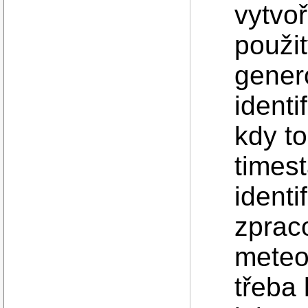
vytvo
použit
gener
identi
kdy to
times
ident
zprac
meteo
třeba