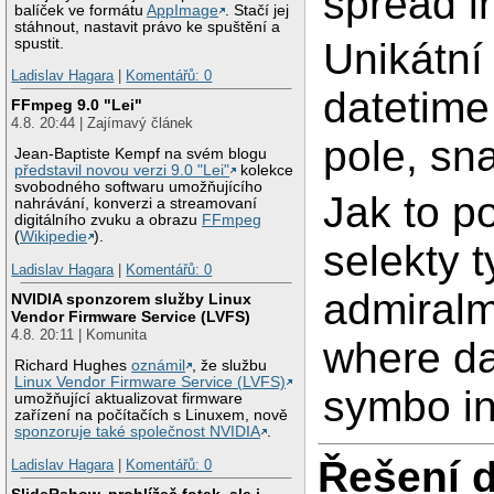
spread i
balíček ve formátu
AppImage
. Stačí jej
stáhnout, nastavit právo ke spuštění a
spustit.
Unikátní
Ladislav Hagara
|
Komentářů: 0
datetime
FFmpeg 9.0 "Lei"
4.8. 20:44 | Zajímavý článek
pole, sna
Jean-Baptiste Kempf na svém blogu
představil novou verzi 9.0 "Lei"
kolekce
svobodného softwaru umožňujícího
Jak to p
nahrávání, konverzi a streamovaní
digitálního zvuku a obrazu
FFmpeg
(
Wikipedie
).
selekty t
Ladislav Hagara
|
Komentářů: 0
admiral
NVIDIA sponzorem služby Linux
Vendor Firmware Service (LVFS)
4.8. 20:11 | Komunita
where da
Richard Hughes
oznámil
, že službu
Linux Vendor Firmware Service (LVFS)
symbo in 
umožňující aktualizovat firmware
zařízení na počítačích s Linuxem, nově
sponzoruje také společnost NVIDIA
.
Řešení 
Ladislav Hagara
|
Komentářů: 0
SlideRshow, prohlížeč fotek, ale i