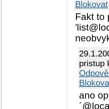
Blokovat
Fakt to 
'list@lo
neobvyk
29.1.20
pristup
Odpově
Blokova
ano opr
´@local