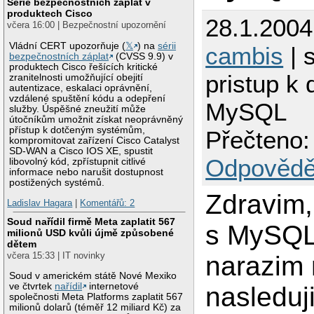
Série bezpečnostních záplat v
produktech Cisco
28.1.2004
včera 16:00 | Bezpečnostní upozornění
Vládní CERT upozorňuje (
𝕏
) na
sérii
cambis
| 
bezpečnostních záplat
(CVSS 9.9) v
produktech Cisco řešících kritické
pristup k
zranitelnosti umožňující obejití
autentizace, eskalaci oprávnění,
vzdálené spuštění kódu a odepření
MySQL
služby. Úspěšné zneužití může
útočníkům umožnit získat neoprávněný
přístup k dotčeným systémům,
Přečteno:
kompromitovat zařízení Cisco Catalyst
SD-WAN a Cisco IOS XE, spustit
Odpovědě
libovolný kód, zpřístupnit citlivé
informace nebo narušit dostupnost
postižených systémů.
Zdravim,
Ladislav Hagara
|
Komentářů: 2
Soud nařídil firmě Meta zaplatit 567
s MySQL
milionů USD kvůli újmě způsobené
dětem
včera 15:33 | IT novinky
narazim
Soud v americkém státě Nové Mexiko
ve čtvrtek
nařídil
internetové
nasleduj
společnosti Meta Platforms zaplatit 567
milionů dolarů (téměř 12 miliard Kč) za