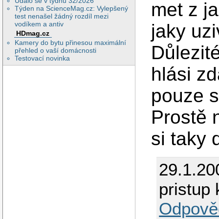
Událo se v týdnu 32/2026
met z j
Týden na ScienceMag.cz: Vylepšený
test nenašel žádný rozdíl mezi
vodíkem a antiv
jaky uzi
HDmag.cz
Kamery do bytu přinesou maximální
Důlezit
přehled o vaší domácnosti
Testovací novinka
hlási z
pouze s
Prostě 
si taky 
29.1.20
pristup
Odpově