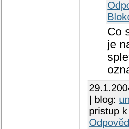
Odp
Blok
Co s
je 
sple
ozn
29.1.200
| blog:
un
pristup 
Odpověd