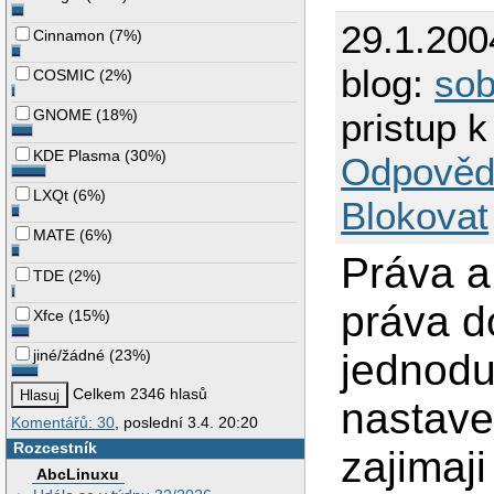
29.1.200
Cinnamon
(
7%
)
blog:
so
COSMIC
(
2%
)
pristup 
GNOME
(
18%
)
KDE Plasma
(
30%
)
Odpověd
LXQt
(
6%
)
Blokovat
MATE
(
6%
)
Práva a
TDE
(
2%
)
práva d
Xfce
(
15%
)
jednodu
jiné/žádné
(
23%
)
Celkem 2346 hlasů
nastave
Komentářů: 30
, poslední 3.4. 20:20
Rozcestník
zajimaj
AbcLinuxu