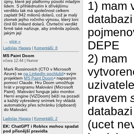
újmy, které její platformy působí mladým
1) mam 
lidem. S přihlédnutím k dřívějšímu
verdiktu tak má společnost celkem
databazi
zaplatit 942 milionů dolarů, což je malý
zlomek jejího ročního výnosu, který loni
činil 60 miliard dolarů. Čtvrteční verdikt
pojmeno
firmě také nařizuje, aby změnila způsob,
jakým její
DEPE
…
více »
Ladislav Hagara
|
Komentářů: 8
2) mam
MS Paint Doom
včera 12:44 | Humor
vytvore
Mark Russinovich (CTO v Microsoft
Azure) se
na LinkedIn pochlubil
svým
projektem
MS Paint Doom
napsaným
uzivatel
pomocí Claude. Hru Doom umožňuje
hrát v programu Malování (Microsoft
Paint). Malování funguje jako monitor.
pravem
Herní engine (ViZDoom) běží na pozadí
a každý vykreslený snímek hry vkládá
automaticky přes schránku (clipboard)
databaz
do Malování.
Ladislav Hagara
|
Komentářů: 2
(ucet ne
EK: ChatGPT i Roblox mohou spadat
pod přísnější pravidla