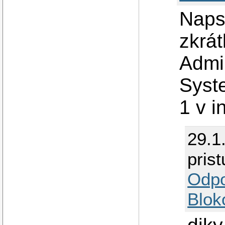
Napsa
zkrá
Admin
Syst
1 v i
29.1
pris
Odp
Blok