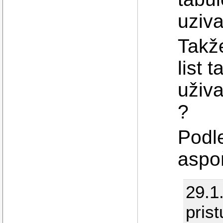
uziva
Takže
list 
uživa
?
Podle
aspoň
29.1
pris