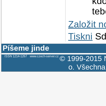
kdo
teb
Založit 
Tiskni
Sd
Píšeme jinde
ISSN 1214-1267
www.czech-server.cz
© 1999-2015
o.
Všechna 