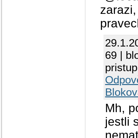
zarazi,
pravec
29.1.2
69 | bl
pristu
Odpov
Blokov
Mh, po
jestli
nemat