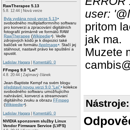
ERROR 1
RawTherapee 5.13
user: '@
5.8. 12:44 | Nová verze
Byla vydána nová verze 5.13
pritom l
svobodného multiplatformního softwaru
pro konverzi a zpracování digitálních
fotografií primárně ve formátů RAW
jak ma.
RawTherapee
(
Wikipedie
). Vedle
zdrojových kódů je k dispozici také
balíček ve formátu
AppImage
. Stačí jej
Muzete m
stáhnout, nastavit právo ke spuštění a
spustit.
cambis@
Ladislav Hagara
|
Komentářů: 0
FFmpeg 9.0 "Lei"
4.8. 20:44 | Zajímavý článek
Jean-Baptiste Kempf na svém blogu
představil novou verzi 9.0 "Lei"
kolekce
svobodného softwaru umožňujícího
nahrávání, konverzi a streamovaní
Nástroje:
digitálního zvuku a obrazu
FFmpeg
(
Wikipedie
).
Ladislav Hagara
|
Komentářů: 0
Odpově
NVIDIA sponzorem služby Linux
Vendor Firmware Service (LVFS)