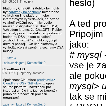
heslo)
6.8. 08:00 | IT novinky
Platformy ChatGPT i Roblox by mohly
být
zařazeny na seznam
mimořádně
velkých on-line platforem nebo
internetových vyhledávačů, na něž se
A ted pr
vztahují zvláštní podmínky podle
nařízení o digitálních službách (DSA).
Vzhledem k tomu, že ChatGPT i Roblox
Pripojim
oznámily počet uživatelů nad prahovou
hodnotou DSA, je toto označení
„rozhodně možné“ a mohlo by „přijít
jako:
dříve či později“. On-line platformy a
vyhledávače zařazené na seznamy DSA
musejí
# mysql -
…
více »
vse je z
Ladislav Hagara
|
Komentářů: 9
Cloudflare OS
ale poku
5.8. 17:00 | Zajímavý software
Společnost Cloudflare
představila
mysql> 
Cloudflare OS
(
GitHub
), tj. open
source platformu navrženou pro
integraci umělé inteligence (agentů)
tak se m
přímo do pracovních procesů
organizací.
Ladislav Hagara
|
Komentářů: 0