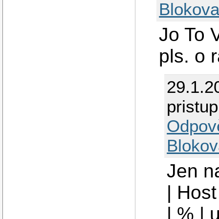
Blokova
Jo To V
pls. o 
29.1.2
pristu
Odpov
Blokov
Jen na
| Host
| % | u