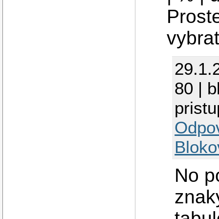
Prost
vybra
29.1.
80 | 
prist
Odpo
Bloko
No po
znak
tabu