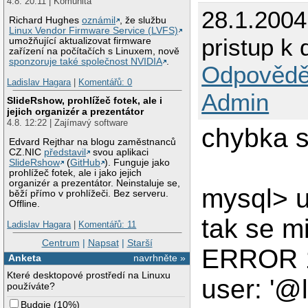
4.8. 20:11 | Komunita
28.1.200
Richard Hughes
oznámil
, že službu
Linux Vendor Firmware Service (LVFS)
pristup k
umožňující aktualizovat firmware
zařízení na počítačích s Linuxem, nově
sponzoruje také společnost NVIDIA
.
Odpovědě
Ladislav Hagara
|
Komentářů: 0
Admin
SlideRshow, prohlížeč fotek, ale i
jejich organizér a prezentátor
4.8. 12:22 | Zajímavý software
chybka s
Edvard Rejthar na blogu zaměstnanců
CZ.NIC
představil
svou aplikaci
SlideRshow
(
GitHub
). Funguje jako
prohlížeč fotek, ale i jako jejich
organizér a prezentátor. Neinstaluje se,
mysql> 
běží přímo v prohlížeči. Bez serveru.
Offline.
tak se m
Ladislav Hagara
|
Komentářů: 11
Centrum
|
Napsat
|
Starší
ERROR 1
Anketa
navrhněte »
Které desktopové prostředí na Linuxu
user: '@
používáte?
Budgie
(
10%
)