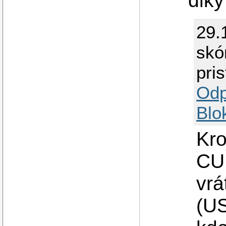
diky
29.
skó
pri
Odp
Blo
Kro
CUR
vrá
(US