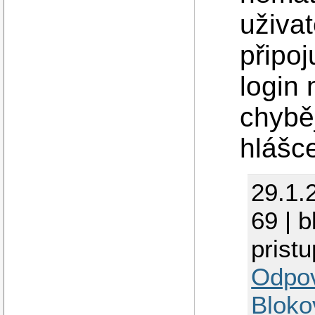
uživat
připo
login
chybě
hlášc
29.1.
69 | 
prist
Odpo
Bloko