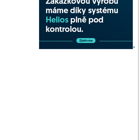
instructions on how to resolve the stack trace. Resolved
