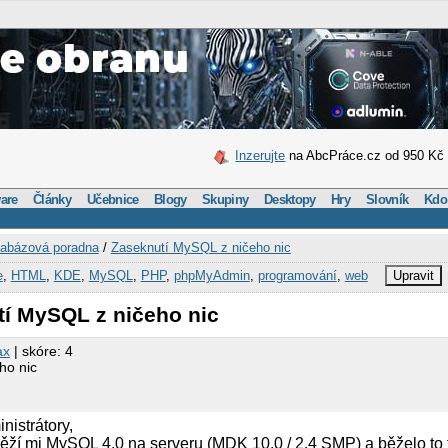
Inzerujte
na AbcPráce.cz od 950 Kč
are
Články
Učebnice
Blogy
Skupiny
Desktopy
Hry
Slovník
Kdo
abázová poradna
/
Zaseknutí MySQL z ničeho nic
e
,
HTML
,
KDE
,
MySQL
,
PHP
,
phpMyAdmin
,
programování
,
web
Upravit
tí MySQL z ničeho nic
ax
| skóre: 4
ho nic
istrátory,
ěží mi MySQL 4.0 na serveru (MDK 10.0 / 2.4 SMP) a běželo to 