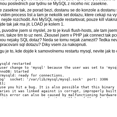
nou poslednich par tydnu se MySQL z niceho nic zasekne.
se zasekne tak, ze porad bezi, dostanu se do konzole a dostanu 
im process list a tam je nekolik set dotazu, ktere cekaji na vyr
 nejde rozchodit. Ani MySQL nejde restartovat, pouze kill vlakn
de tak jak ma jit. LOAD je kolem 1.
, puvodne jsem si myslel, ze to je kvuli flush-hosts, ale tam jsem 
i, takze tim to uz neni. Zkousel jsem v PHP jak connect tak p
snou nejaky SQL dotaz? Neda se tomu nejak zamezit? Tedka nevi
zpracovani sql dotazu? Diky vsem za nakopnuti.
gu je to, kde dojde k samovolnemu restartu mysql, nevite jak to 
ysqld restarted

user change to 'mysql' because the user was set to 'mysq
nnoDB: Started

/mysqld: ready for connections.

og'  socket: '/var/lib/mysql/mysql.sock'  port: 3306

1;

use you hit a bug. It is also possible that this binary

aries it was linked against is corrupt, improperly built,
This error can also be caused by malfunctioning hardware.
st to scrape up some info that will hopefully help diagno
ince we have already crashed, something is definitely wro
8435456
