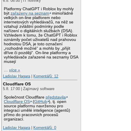
6.8. 08:00 | IT novinky
0x40278b4a

New value of fp=(n
Platformy ChatGPT i Roblox by mohly
Please read http:/
být
zařazeny na seznam
mimořádně
stack trace is muc
velkých on-line platforem nebo
resolve it

internetových vyhledávačů, na něž se
Trying to get some
vztahují zvláštní podmínky podle
Some pointers may 
nařízení o digitálních službách (DSA).
thd->query at 0x5c
Vzhledem k tomu, že ChatGPT i Roblox
thd->thread_id=1308
oznámily počet uživatelů nad prahovou
The manual page at
hodnotou DSA, je toto označení
information that s
„rozhodně možné“ a mohlo by „přijít
dříve či později“. On-line platformy a
vyhledávače zařazené na seznamy DSA
musejí
…
více »
Ladislav Hagara
|
Komentářů: 12
Cloudflare OS
5.8. 17:00 | Zajímavý software
Společnost Cloudflare
představila
Cloudflare OS
(
GitHub
), tj. open
source platformu navrženou pro
integraci umělé inteligence (agentů)
přímo do pracovních procesů
organizací.
Ladislav Hagara
|
Komentářů: 0