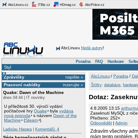
AbcLinuxu.cz
ITBiz.cz
HDmag.cz
AbcPráce.cz
AbcLinuxu
hledá autory
!
Poradna
FAQ
Hardware
Softw
Styl
×
AbcLinuxu
:/
Poradna
/
Dat
Zprávičky
napište »
Pracovní nabídky
inzerujte »
Štítky
:
databáze
,
hardwar
Quake: Dawn of the Machine
Dotaz: Zaseknu
dnes 04:44 | IT novinky
U příležitosti 30. výročí vydání
4.8.2005 13:15
arthurm
počítačové hry
Quake
byla
vydána
Zaseknutí MySQL z niče
nová epizoda
s názvem
Dawn of the
Přečteno: 252×
Machine
(
Steam
).
Odpovědět
|
Admin
Ladislav Hagara
|
Komentářů: 4
Zdravím všechny admin
mám tento problém. B
Série bezpečnostních záplat v