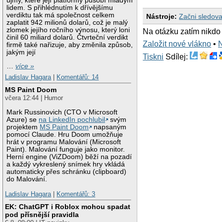
újmy, které její platformy působí mladým
read_buffer_size=1
lidem. S přihlédnutím k dřívějšímu
max_used_connectio
verdiktu tak má společnost celkem
Nástroje:
Začni sledova
max_connections=100
zaplatit 942 milionů dolarů, což je malý
threads_connected=7
zlomek jejího ročního výnosu, který loni
Na otázku zatím nikdo
It is possible tha
činil 60 miliard dolarů. Čtvrteční verdikt
key_buffer_size + 
Založit nové vlákno
•
firmě také nařizuje, aby změnila způsob,
bytes of memory

jakým její
Hope that's ok; if
Tiskni
Sdílej:
…
více »
thd=0x57555c48

Ladislav Hagara
|
Komentářů: 14
Attempting backtra
where mysqld died.
MS Paint Doom
terribly wrong...

včera 12:44 | Humor
Cannot determine t
Stack range sanity
Mark Russinovich (CTO v Microsoft
0x810b6fc

Azure) se
na LinkedIn pochlubil
svým
0x4009d218

projektem
MS Paint Doom
napsaným
0xffffffff

pomocí Claude. Hru Doom umožňuje
0x817ed54

hrát v programu Malování (Microsoft
0x81767ca

Paint). Malování funguje jako monitor.
0x81430b7

Herní engine (ViZDoom) běží na pozadí
0x8142d16

a každý vykreslený snímek hry vkládá
0x813a658

automaticky přes schránku (clipboard)
0x81387a8

do Malování.
0x811cce6

0x811e8d4

Ladislav Hagara
|
Komentářů: 3
0x81190a9

0x8118591

EK: ChatGPT i Roblox mohou spadat
0x8117cfa

pod přísnější pravidla
0x400967d3
