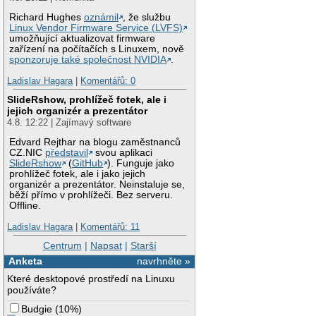
Richard Hughes
oznámil
, že službu
Linux Vendor Firmware Service (LVFS)
umožňující aktualizovat firmware
zařízení na počítačích s Linuxem, nově
sponzoruje také společnost NVIDIA
.
Ladislav Hagara
|
Komentářů: 0
SlideRshow, prohlížeč fotek, ale i
jejich organizér a prezentátor
4.8. 12:22 | Zajímavý software
Edvard Rejthar na blogu zaměstnanců
CZ.NIC
představil
svou aplikaci
SlideRshow
(
GitHub
). Funguje jako
prohlížeč fotek, ale i jako jejich
organizér a prezentátor. Neinstaluje se,
běží přímo v prohlížeči. Bez serveru.
Offline.
Ladislav Hagara
|
Komentářů: 11
Centrum
|
Napsat
|
Starší
Anketa
navrhněte »
Které desktopové prostředí na Linuxu
používáte?
Budgie
(
10%
)