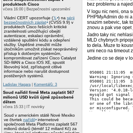
bez problemu a najed
produktech Cisco
včera 16:00 | Bezpečnostní upozornění
V logu nic neni, ona 
PHPMyAdmin do ni a vid
Vládní CERT upozorňuje (
𝕏
) na
sérii
snazim sebevic, tak to
bezpečnostních záplat
(CVSS 9.9) v
produktech Cisco řešících kritické
znovu a pak vse opet j
zranitelnosti umožňující obejití
Jadro taky nic nehlasi
autentizace, eskalaci oprávnění,
MLD chybnych pripojen
vzdálené spuštění kódu a odepření
služby. Úspěšné zneužití může
to dela. Muze to kou
útočníkům umožnit získat neoprávněný
umi neco na timeout 
přístup k dotčeným systémům,
Jedine co se deje v lo
kompromitovat zařízení Cisco Catalyst
SD-WAN a Cisco IOS XE, spustit
libovolný kód, zpřístupnit citlivé
informace nebo narušit dostupnost
050801 21:11:05  m
postižených systémů.
Warning: Ignoring 
050801 21:11:05  I
Ladislav Hagara
|
Komentářů: 3
/usr/local/libexec
Version: '4.0.18-l
Soud nařídil firmě Meta zaplatit 567
mysqld got signal 1
milionů USD kvůli újmě způsobené
This could be beca
dětem
or one of the libr
včera 15:33 | IT novinky
or misconfigured. 
We will try our be
Soud v americkém státě Nové Mexiko
the problem, but s
ve čtvrtek
nařídil
internetové
and this may fail.

společnosti Meta Platforms zaplatit 567
milionů dolarů (téměř 12 miliard Kč) za
key_buffer_size=26