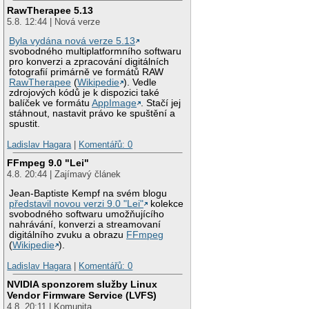
RawTherapee 5.13
5.8. 12:44 | Nová verze
Byla vydána nová verze 5.13
svobodného multiplatformního softwaru
pro konverzi a zpracování digitálních
fotografií primárně ve formátů RAW
RawTherapee
(
Wikipedie
). Vedle
zdrojových kódů je k dispozici také
balíček ve formátu
AppImage
. Stačí jej
stáhnout, nastavit právo ke spuštění a
spustit.
Ladislav Hagara
|
Komentářů: 0
FFmpeg 9.0 "Lei"
4.8. 20:44 | Zajímavý článek
Jean-Baptiste Kempf na svém blogu
představil novou verzi 9.0 "Lei"
kolekce
svobodného softwaru umožňujícího
nahrávání, konverzi a streamovaní
digitálního zvuku a obrazu
FFmpeg
(
Wikipedie
).
Ladislav Hagara
|
Komentářů: 0
NVIDIA sponzorem služby Linux
Vendor Firmware Service (LVFS)
4.8. 20:11 | Komunita