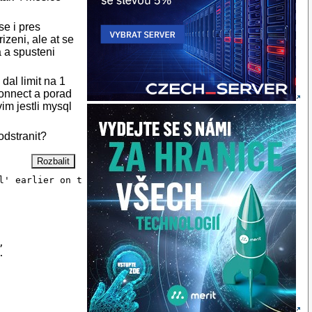
se i pres
izeni, ale at se
a a spusteni
dal limit na 1
connect a porad
m jestli mysql
odstranit?
l' earlier on the command line





se

ng
