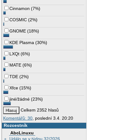
Cinnamon
(
7%
)
COSMIC
(
2%
)
GNOME
(
18%
)
KDE Plasma
(
30%
)
LXQt
(
6%
)
MATE
(
6%
)
TDE
(
2%
)
Xfce
(
15%
)
jiné/žádné
(
23%
)
Celkem 2352 hlasů
Komentářů: 30
, poslední 3.4. 20:20
Rozcestník
AbcLinuxu
Událo se v týdnu 32/2026