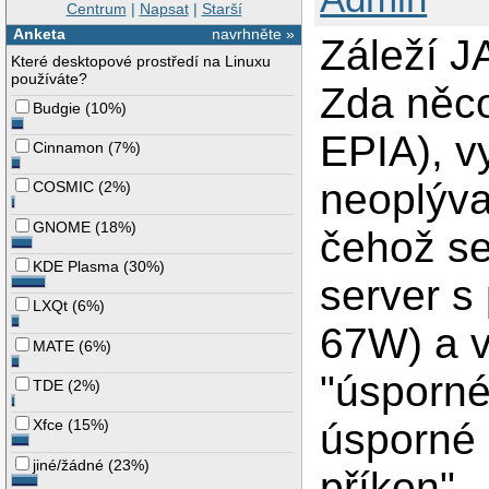
Centrum
|
Napsat
|
Starší
Anketa
navrhněte »
Záleží J
Které desktopové prostředí na Linuxu
používáte?
Zda něco
Budgie
(
10%
)
EPIA), v
Cinnamon
(
7%
)
neoplýva
COSMIC
(
2%
)
GNOME
(
18%
)
čehož se
KDE Plasma
(
30%
)
server s
LXQt
(
6%
)
67W) a v
MATE
(
6%
)
"úsporné
TDE
(
2%
)
úsporné 
Xfce
(
15%
)
jiné/žádné
(
23%
)
příkon".