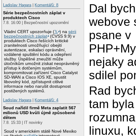
Dal bych
Ladislav Hagara
|
Komentářů: 8
Série bezpečnostních záplat v
webove 
produktech Cisco
7.8. 16:00 | Bezpečnostní upozornění
psane v
Vládní CERT upozorňuje (
𝕏
) na
sérii
bezpečnostních záplat
(CVSS 9.9) v
produktech Cisco řešících kritické
PHP+My
zranitelnosti umožňující obejití
autentizace, eskalaci oprávnění,
vzdálené spuštění kódu a odepření
nejaky a
služby. Úspěšné zneužití může
útočníkům umožnit získat neoprávněný
přístup k dotčeným systémům,
sdilel p
kompromitovat zařízení Cisco Catalyst
SD-WAN a Cisco IOS XE, spustit
libovolný kód, zpřístupnit citlivé
Rad byc
informace nebo narušit dostupnost
postižených systémů.
tam byla
Ladislav Hagara
|
Komentářů: 4
Soud nařídil firmě Meta zaplatit 567
milionů USD kvůli újmě způsobené
rozumna 
dětem
7.8. 15:33 | IT novinky
linuxu, 
Soud v americkém státě Nové Mexiko
ve čtvrtek
nařídil
internetové