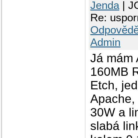
Jenda
| J
Re: uspor
Odpovědě
Admin
Já mám 
160MB R
Etch, je
Apache, 
30W a li
slabá li