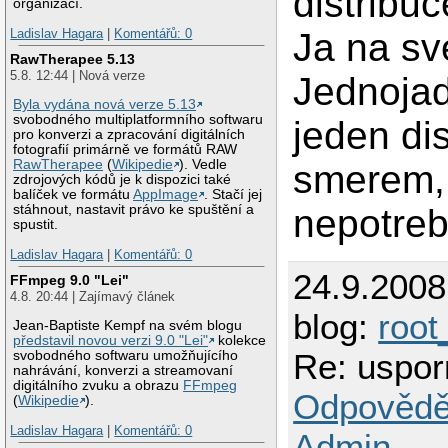
distribu
organizací.
Ladislav Hagara
|
Komentářů: 0
Ja na s
RawTherapee 5.13
5.8. 12:44 | Nová verze
Jednojad
Byla vydána nová verze 5.13
svobodného multiplatformního softwaru
jeden dis
pro konverzi a zpracování digitálních
fotografií primárně ve formátů RAW
RawTherapee
(
Wikipedie
). Vedle
smerem, 
zdrojových kódů je k dispozici také
balíček ve formátu
AppImage
. Stačí jej
stáhnout, nastavit právo ke spuštění a
nepotreb
spustit.
Ladislav Hagara
|
Komentářů: 0
24.9.2008
FFmpeg 9.0 "Lei"
4.8. 20:44 | Zajímavý článek
blog:
root
Jean-Baptiste Kempf na svém blogu
představil novou verzi 9.0 "Lei"
kolekce
Re: uspor
svobodného softwaru umožňujícího
nahrávání, konverzi a streamovaní
digitálního zvuku a obrazu
FFmpeg
Odpovědě
(
Wikipedie
).
Ladislav Hagara
|
Komentářů: 0
Admin