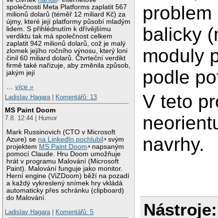
problem 
společnosti Meta Platforms zaplatit 567
milionů dolarů (téměř 12 miliard Kč) za
újmy, které její platformy působí mladým
balicky (
lidem. S přihlédnutím k dřívějšímu
verdiktu tak má společnost celkem
zaplatit 942 milionů dolarů, což je malý
moduly 
zlomek jejího ročního výnosu, který loni
činil 60 miliard dolarů. Čtvrteční verdikt
firmě také nařizuje, aby změnila způsob,
podle po
jakým její
…
více »
V teto p
Ladislav Hagara
|
Komentářů: 13
MS Paint Doom
neorient
7.8. 12:44 | Humor
Mark Russinovich (CTO v Microsoft
navrhy.
Azure) se
na LinkedIn pochlubil
svým
projektem
MS Paint Doom
napsaným
pomocí Claude. Hru Doom umožňuje
hrát v programu Malování (Microsoft
Paint). Malování funguje jako monitor.
Herní engine (ViZDoom) běží na pozadí
a každý vykreslený snímek hry vkládá
automaticky přes schránku (clipboard)
do Malování.
Nástroje:
Ladislav Hagara
|
Komentářů: 5