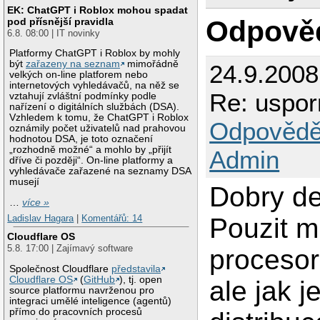
EK: ChatGPT i Roblox mohou spadat
Odpově
pod přísnější pravidla
6.8. 08:00 | IT novinky
Platformy ChatGPT i Roblox by mohly
být
zařazeny na seznam
mimořádně
24.9.200
velkých on-line platforem nebo
internetových vyhledávačů, na něž se
Re: uspor
vztahují zvláštní podmínky podle
nařízení o digitálních službách (DSA).
Vzhledem k tomu, že ChatGPT i Roblox
Odpovědě
oznámily počet uživatelů nad prahovou
hodnotou DSA, je toto označení
„rozhodně možné“ a mohlo by „přijít
Admin
dříve či později“. On-line platformy a
vyhledávače zařazené na seznamy DSA
musejí
Dobry de
…
více »
Ladislav Hagara
|
Komentářů: 14
Pouzit m
Cloudflare OS
5.8. 17:00 | Zajímavý software
procesor
Společnost Cloudflare
představila
Cloudflare OS
(
GitHub
), tj. open
ale jak 
source platformu navrženou pro
integraci umělé inteligence (agentů)
přímo do pracovních procesů