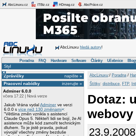
AbcLinuxu.cz
ITBiz.cz
HDmag.cz
AbcPráce.cz
AbcLinuxu
hledá autory
!
Poradna
FAQ
Hardware
Software
Články
Učebnice
Blog
Styl
×
AbcLinuxu
:/
Poradna
/
Har
Zprávičky
napište »
Pracovní nabídky
inzerujte »
Štítky
:
distribuce
,
FTP
,
In
Adminer 6.0.0
Dotaz: 
včera 17:22 | Nová verze
Jakub Vrána vydal
Adminer
ve verzi
webovy 
6.0.0 s
více než 130 změnami
:
"Většina změn vznikla s asistencí
Claude Opus 5. Někteří lidi se bojí, že AI
asistence může kód zamořit technickým
dluhem. To je jistě pravda, pokud
23.9.2008
vývojář všechny změny bezduše