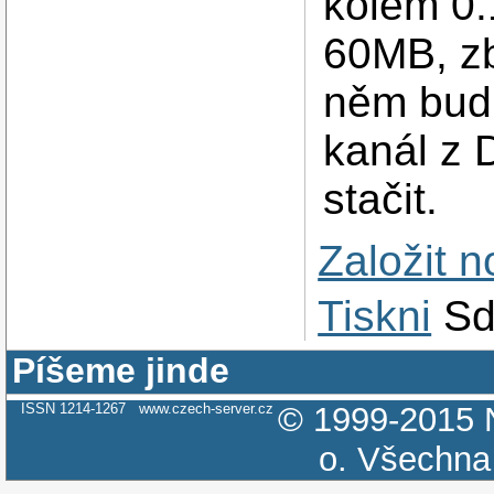
kolem 0.
60MB, zb
něm budu
kanál z D
stačit.
Založit 
Tiskni
Sd
Píšeme jinde
ISSN 1214-1267
www.czech-server.cz
© 1999-2015
o.
Všechna 