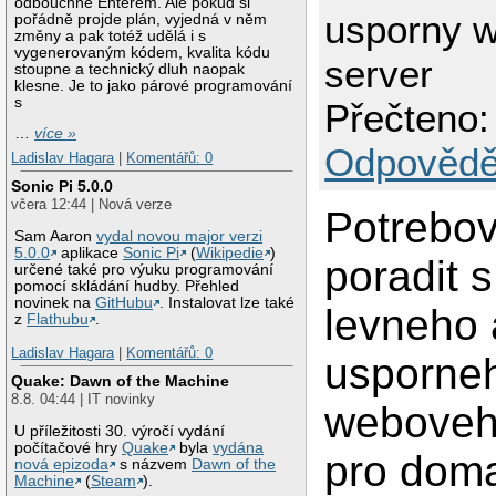
odbouchne Enterem. Ale pokud si
usporny 
pořádně projde plán, vyjedná v něm
změny a pak totéž udělá i s
vygenerovaným kódem, kvalita kódu
server
stoupne a technický dluh naopak
klesne. Je to jako párové programování
s
Přečteno:
…
více »
Odpovědě
Ladislav Hagara
|
Komentářů: 0
Sonic Pi 5.0.0
včera 12:44 | Nová verze
Potrebov
Sam Aaron
vydal novou major verzi
5.0.0
aplikace
Sonic Pi
(
Wikipedie
)
poradit 
určené také pro výuku programování
pomocí skládání hudby. Přehled
novinek na
GitHubu
. Instalovat lze také
levneho 
z
Flathubu
.
Ladislav Hagara
|
Komentářů: 0
usporne
Quake: Dawn of the Machine
8.8. 04:44 | IT novinky
weboveh
U příležitosti 30. výročí vydání
počítačové hry
Quake
byla
vydána
pro doma
nová epizoda
s názvem
Dawn of the
Machine
(
Steam
).