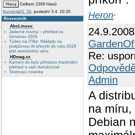
Celkem 2358 hlasů
Komentářů: 30
, poslední 3.4. 20:20
Heron
Rozcestník
AbcLinuxu
24.9.200
Jaderné noviny – přehled za
červenec 2026
GardenOf
Týden na ITBiz: Náklady na
podpůrnou AI převýší do roku 2028
plat samotného vývo
Re: uspor
HDmag.cz
Kamery do bytu přinesou maximální
Odpovědě
přehled o vaší domácnosti
Testovací novinka
Admin
A distri
na míru,
Debian 