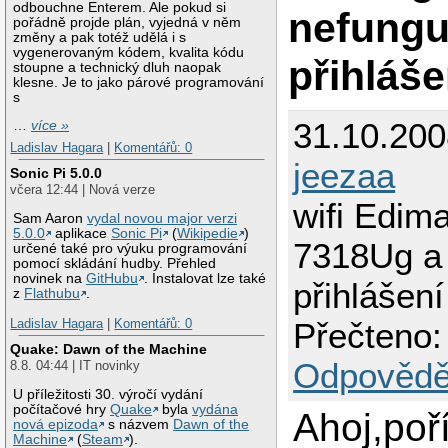
odbouchne Enterem. Ale pokud si
nefunguj
pořádně projde plán, vyjedná v něm
změny a pak totéž udělá i s
vygenerovaným kódem, kvalita kódu
přihláše
stoupne a technický dluh naopak
klesne. Je to jako párové programování
s
31.10.200
…
více »
Ladislav Hagara
|
Komentářů: 0
jeezaa
Sonic Pi 5.0.0
včera 12:44 | Nová verze
wifi Edim
Sam Aaron
vydal novou major verzi
5.0.0
aplikace
Sonic Pi
(
Wikipedie
)
7318Ug a 
určené také pro výuku programování
pomocí skládání hudby. Přehled
novinek na
GitHubu
. Instalovat lze také
přihlášení
z
Flathubu
.
Ladislav Hagara
|
Komentářů: 0
Přečteno:
Quake: Dawn of the Machine
Odpovědě
8.8. 04:44 | IT novinky
U příležitosti 30. výročí vydání
počítačové hry
Quake
byla
vydána
Ahoj,poří
nová epizoda
s názvem
Dawn of the
Machine
(
Steam
).