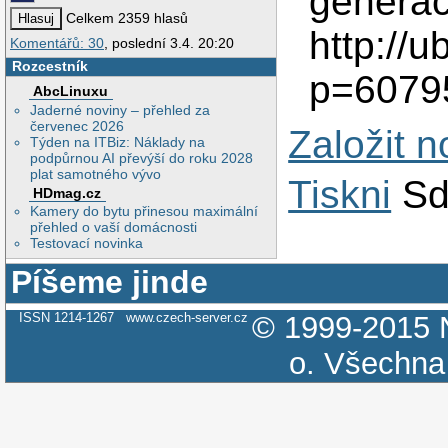
genera
Celkem 2359 hlasů
http://
Komentářů: 30
, poslední 3.4. 20:20
Rozcestník
p=6079
AbcLinuxu
Jaderné noviny – přehled za
červenec 2026
Založit 
Týden na ITBiz: Náklady na
podpůrnou AI převýší do roku 2028
plat samotného vývo
Tiskni
Sd
HDmag.cz
Kamery do bytu přinesou maximální
přehled o vaší domácnosti
Testovací novinka
Píšeme jinde
ISSN 1214-1267
www.czech-server.cz
© 1999-2015
o.
Všechna 