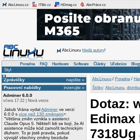
AbcLinuxu.cz
ITBiz.cz
HDmag.cz
AbcPráce.cz
AbcLinuxu
hledá autory
!
Poradna
FAQ
Hardware
Software
Články
Učebnice
Blog
Styl
×
AbcLinuxu
:/
Poradna
/
Har
Zprávičky
napište »
Pracovní nabídky
inzerujte »
Štítky
:
AbcLinuxu
,
distrib
Adminer 6.0.0
Dotaz: w
včera 17:22 | Nová verze
Jakub Vrána vydal
Adminer
ve verzi
Edimax
6.0.0 s
více než 130 změnami
:
"Většina změn vznikla s asistencí
Claude Opus 5. Někteří lidi se bojí, že AI
asistence může kód zamořit technickým
7318Ug 
dluhem. To je jistě pravda, pokud
vývojář všechny změny bezduše