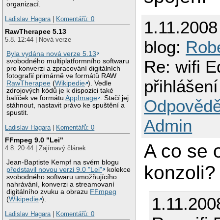
organizací.
Ladislav Hagara
|
Komentářů: 0
1.11.2008
RawTherapee 5.13
5.8. 12:44 | Nová verze
blog:
Robe
Byla vydána nová verze 5.13
Re: wifi 
svobodného multiplatformního softwaru
pro konverzi a zpracování digitálních
fotografií primárně ve formátů RAW
přihlášení
RawTherapee
(
Wikipedie
). Vedle
zdrojových kódů je k dispozici také
balíček ve formátu
AppImage
. Stačí jej
Odpovědě
stáhnout, nastavit právo ke spuštění a
spustit.
Admin
Ladislav Hagara
|
Komentářů: 0
FFmpeg 9.0 "Lei"
A co se 
4.8. 20:44 | Zajímavý článek
Jean-Baptiste Kempf na svém blogu
konzoli?
představil novou verzi 9.0 "Lei"
kolekce
svobodného softwaru umožňujícího
nahrávání, konverzi a streamovaní
digitálního zvuku a obrazu
FFmpeg
1.11.200
(
Wikipedie
).
Ladislav Hagara
|
Komentářů: 0