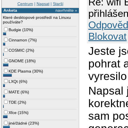
Re: wifi
Centrum
|
Napsat
|
Starší
přihlášen
Anketa
navrhněte »
Které desktopové prostředí na Linuxu
Odpověd
používáte?
Budgie
(
10%
)
Blokovat
Cinnamon
(
7%
)
Jeste js
COSMIC
(
2%
)
pohrat 
GNOME
(
18%
)
KDE Plasma
(
30%
)
vyresil
LXQt
(
6%
)
Napsal 
MATE
(
6%
)
korektn
TDE
(
2%
)
sam pos
Xfce
(
15%
)
jiné/žádné
(
23%
)