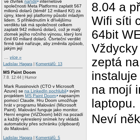
ve čtvrtek
nařídil
internetové
8.04 a př
společnosti Meta Platforms zaplatit 567
milionů dolarů (téměř 12 miliard Kč) za
újmy, které její platformy působí mladým
Wifi síti
lidem. S přihlédnutím k dřívějšímu
verdiktu tak má společnost celkem
zaplatit 942 milionů dolarů, což je malý
64bit WE
zlomek jejího ročního výnosu, který loni
činil 60 miliard dolarů. Čtvrteční verdikt
firmě také nařizuje, aby změnila způsob,
Vždycky
jakým její
…
více »
zeptá na 
Ladislav Hagara
|
Komentářů: 13
instaluje
MS Paint Doom
7.8. 12:44 | Humor
na mojí i
Mark Russinovich (CTO v Microsoft
Azure) se
na LinkedIn pochlubil
svým
projektem
MS Paint Doom
napsaným
laptopu.
pomocí Claude. Hru Doom umožňuje
hrát v programu Malování (Microsoft
Paint). Malování funguje jako monitor.
Herní engine (ViZDoom) běží na pozadí
Neví něk
a každý vykreslený snímek hry vkládá
automaticky přes schránku (clipboard)
do Malování.
Ladislav Hagara
|
Komentářů: 5