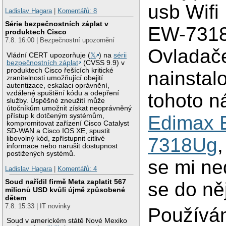
usb Wifi
Ladislav Hagara
|
Komentářů: 8
Série bezpečnostních záplat v
EW-731
produktech Cisco
7.8. 16:00 | Bezpečnostní upozornění
Ovladač
Vládní CERT upozorňuje (
𝕏
) na
sérii
bezpečnostních záplat
(CVSS 9.9) v
produktech Cisco řešících kritické
nainstal
zranitelnosti umožňující obejití
autentizace, eskalaci oprávnění,
vzdálené spuštění kódu a odepření
tohoto n
služby. Úspěšné zneužití může
útočníkům umožnit získat neoprávněný
přístup k dotčeným systémům,
Edimax 
kompromitovat zařízení Cisco Catalyst
SD-WAN a Cisco IOS XE, spustit
7318Ug
libovolný kód, zpřístupnit citlivé
informace nebo narušit dostupnost
postižených systémů.
se mi ned
Ladislav Hagara
|
Komentářů: 4
Soud nařídil firmě Meta zaplatit 567
se do ně
milionů USD kvůli újmě způsobené
dětem
7.8. 15:33 | IT novinky
Používá
Soud v americkém státě Nové Mexiko