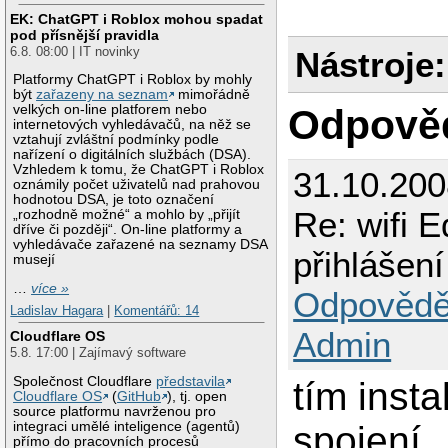
EK: ChatGPT i Roblox mohou spadat
pod přísnější pravidla
6.8. 08:00 | IT novinky
Nástroje:
Platformy ChatGPT i Roblox by mohly
být
zařazeny na seznam
mimořádně
Odpově
velkých on-line platforem nebo
internetových vyhledávačů, na něž se
vztahují zvláštní podmínky podle
nařízení o digitálních službách (DSA).
Vzhledem k tomu, že ChatGPT i Roblox
31.10.20
oznámily počet uživatelů nad prahovou
hodnotou DSA, je toto označení
Re: wifi 
„rozhodně možné“ a mohlo by „přijít
dříve či později“. On-line platformy a
vyhledávače zařazené na seznamy DSA
přihlášení
musejí
…
více »
Odpovědě
Ladislav Hagara
|
Komentářů: 14
Admin
Cloudflare OS
5.8. 17:00 | Zajímavý software
Společnost Cloudflare
představila
tím inst
Cloudflare OS
(
GitHub
), tj. open
source platformu navrženou pro
integraci umělé inteligence (agentů)
spojení
přímo do pracovních procesů