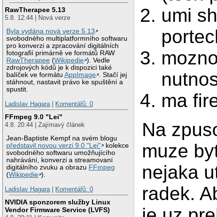
umi sh
RawTherapee 5.13
5.8. 12:44 | Nová verze
portec
Byla vydána nová verze 5.13
svobodného multiplatformního softwaru
pro konverzi a zpracování digitálních
moznos
fotografií primárně ve formátů RAW
RawTherapee
(
Wikipedie
). Vedle
zdrojových kódů je k dispozici také
nutnos
balíček ve formátu
AppImage
. Stačí jej
stáhnout, nastavit právo ke spuštění a
spustit.
ma fir
Ladislav Hagara
|
Komentářů: 0
FFmpeg 9.0 "Lei"
Na zpuso
4.8. 20:44 | Zajímavý článek
Jean-Baptiste Kempf na svém blogu
muze byt
představil novou verzi 9.0 "Lei"
kolekce
svobodného softwaru umožňujícího
nahrávání, konverzi a streamovaní
nejaka ut
digitálního zvuku a obrazu
FFmpeg
(
Wikipedie
).
radek. A
Ladislav Hagara
|
Komentářů: 0
NVIDIA sponzorem služby Linux
je uz pr
Vendor Firmware Service (LVFS)