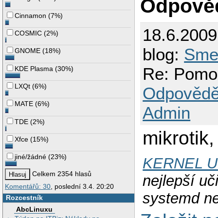
Odpově
Cinnamon
(
7%
)
18.6.200
COSMIC
(
2%
)
blog:
Smet
GNOME
(
18%
)
Re: Pomoc
KDE Plasma
(
30%
)
LXQt
(
6%
)
Odpovědě
MATE
(
6%
)
Admin
TDE
(
2%
)
mikrotik
Xfce
(
15%
)
jiné/žádné
(
23%
)
KERNEL 
Celkem 2354 hlasů
nejlepší uči
Komentářů: 30
, poslední 3.4. 20:20
systemd ne
Rozcestník
AbcLinuxu