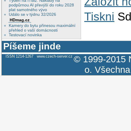
Založit 
Týden na ITBiz: Náklady na
podpůrnou AI převýší do roku 2028
plat samotného vývo
Tiskni
Sd
Událo se v týdnu 32/2026
HDmag.cz
Kamery do bytu přinesou maximální
přehled o vaší domácnosti
Testovací novinka
Píšeme jinde
ISSN 1214-1267
www.czech-server.cz
© 1999-2015
o.
Všechna 