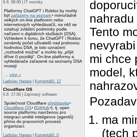
doporuci
6.8. 08:00 | IT novinky
Platformy ChatGPT i Roblox by mohly
nahradu 
být
zařazeny na seznam
mimořádně
velkých on-line platforem nebo
internetových vyhledávačů, na něž se
Tento mo
vztahují zvláštní podmínky podle
nařízení o digitálních službách (DSA).
Vzhledem k tomu, že ChatGPT i Roblox
nevyrabi 
oznámily počet uživatelů nad prahovou
hodnotou DSA, je toto označení
„rozhodně možné“ a mohlo by „přijít
mi chce 
dříve či později“. On-line platformy a
vyhledávače zařazené na seznamy DSA
musejí
model, k
…
více »
Ladislav Hagara
|
Komentářů: 12
nahrazov
Cloudflare OS
5.8. 17:00 | Zajímavý software
Pozadav
Společnost Cloudflare
představila
Cloudflare OS
(
GitHub
), tj. open
source platformu navrženou pro
ma min
integraci umělé inteligence (agentů)
přímo do pracovních procesů
organizací.
(tech 
Ladislav Hagara
|
Komentářů: 0