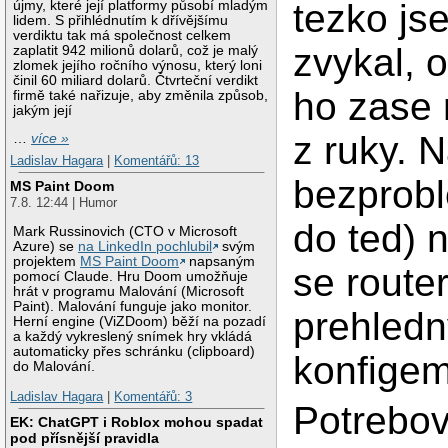
tezko js
újmy, které její platformy působí mladým
lidem. S přihlédnutím k dřívějšímu
verdiktu tak má společnost celkem
zvykal, 
zaplatit 942 milionů dolarů, což je malý
zlomek jejího ročního výnosu, který loni
činil 60 miliard dolarů. Čtvrteční verdikt
ho zase 
firmě také nařizuje, aby změnila způsob,
jakým její
z ruky. 
…
více »
Ladislav Hagara
|
Komentářů: 13
bezprob
MS Paint Doom
7.8. 12:44 | Humor
do ted) n
Mark Russinovich (CTO v Microsoft
Azure) se
na LinkedIn pochlubil
svým
projektem
MS Paint Doom
napsaným
se router
pomocí Claude. Hru Doom umožňuje
hrát v programu Malování (Microsoft
Paint). Malování funguje jako monitor.
prehled
Herní engine (ViZDoom) běží na pozadí
a každý vykreslený snímek hry vkládá
automaticky přes schránku (clipboard)
konfigem
do Malování.
Ladislav Hagara
|
Komentářů: 3
Potrebov
EK: ChatGPT i Roblox mohou spadat
pod přísnější pravidla