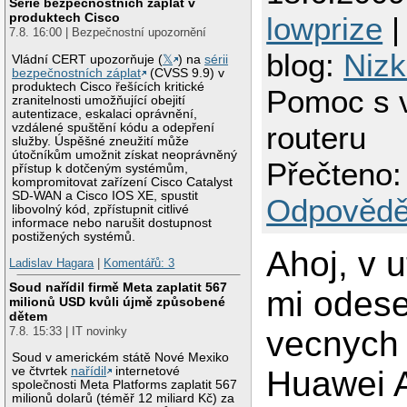
Série bezpečnostních záplat v
produktech Cisco
lowprize
|
7.8. 16:00 | Bezpečnostní upozornění
blog:
Nizk
Vládní CERT upozorňuje (
𝕏
) na
sérii
bezpečnostních záplat
(CVSS 9.9) v
produktech Cisco řešících kritické
Pomoc s 
zranitelnosti umožňující obejití
autentizace, eskalaci oprávnění,
routeru
vzdálené spuštění kódu a odepření
služby. Úspěšné zneužití může
útočníkům umožnit získat neoprávněný
Přečteno:
přístup k dotčeným systémům,
kompromitovat zařízení Cisco Catalyst
SD-WAN a Cisco IOS XE, spustit
Odpovědě
libovolný kód, zpřístupnit citlivé
informace nebo narušit dostupnost
postižených systémů.
Ahoj, v u
Ladislav Hagara
|
Komentářů: 3
Soud nařídil firmě Meta zaplatit 567
mi odese
milionů USD kvůli újmě způsobené
dětem
vecnych 
7.8. 15:33 | IT novinky
Soud v americkém státě Nové Mexiko
ve čtvrtek
nařídil
internetové
Huawei 
společnosti Meta Platforms zaplatit 567
milionů dolarů (téměř 12 miliard Kč) za