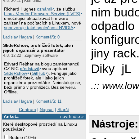
4.8. 20:11 | Komunita
nim budo
Richard Hughes
oznámil
, že službu
Linux Vendor Firmware Service (LVFS)
umožňující aktualizovat firmware
odpadlo 
zařízení na počítačích s Linuxem, nově
sponzoruje také společnost NVIDIA
.
konfigur
Ladislav Hagara
|
Komentářů: 0
SlideRshow, prohlížeč fotek, ale i
jiny rack
jejich organizér a prezentátor
4.8. 12:22 | Zajímavý software
Edvard Rejthar na blogu zaměstnanců
Diky jL
CZ.NIC
představil
svou aplikaci
SlideRshow
(
GitHub
). Funguje jako
prohlížeč fotek, ale i jako jejich
.:: www.lowp
organizér a prezentátor. Neinstaluje se,
běží přímo v prohlížeči. Bez serveru.
Offline.
Ladislav Hagara
|
Komentářů: 11
Centrum
|
Napsat
|
Starší
Anketa
navrhněte »
Nástroje:
Které desktopové prostředí na Linuxu
používáte?
Budgie
(
10%
)