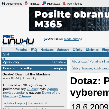
AbcLinuxu.cz
ITBiz.cz
HDmag.cz
AbcPráce.cz
AbcLinuxu
hledá autory
!
Poradna
FAQ
Hardware
Software
Články
Učebnice
Blog
Styl
×
AbcLinuxu
:/
Poradna
/
Har
Zprávičky
napište »
Pracovní nabídky
inzerujte »
Štítky
:
huawei
,
konfigurac
Quake: Dawn of the Machine
Dotaz: 
včera 04:44 | IT novinky
U příležitosti 30. výročí vydání
vyberem
počítačové hry
Quake
byla
vydána
nová epizoda
s názvem
Dawn of the
Machine
(
Steam
).
Ladislav Hagara
|
Komentářů: 4
18.6.2009