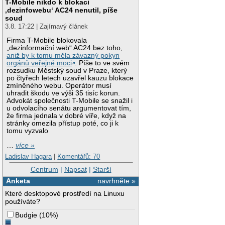
T-Mobile nikdo k blokaci
‚dezinfowebu‘ AC24 nenutil, píše
soud
3.8. 17:22 | Zajímavý článek
Firma T-Mobile blokovala
„dezinformační web“ AC24 bez toho,
aniž by k tomu měla závazný pokyn
orgánů veřejné moci
. Píše to ve svém
rozsudku Městský soud v Praze, který
po čtyřech letech uzavřel kauzu blokace
zmíněného webu. Operátor musí
uhradit škodu ve výši 35 tisíc korun.
Advokát společnosti T-Mobile se snažil i
u odvolacího senátu argumentovat tím,
že firma jednala v dobré víře, když na
stránky omezila přístup poté, co ji k
tomu vyzvalo
…
více »
Ladislav Hagara
|
Komentářů: 70
Centrum
|
Napsat
|
Starší
Anketa
navrhněte »
Které desktopové prostředí na Linuxu
používáte?
Budgie
(
10%
)