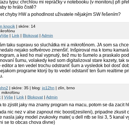
tazu typu: chrchlou mi repráčky v notebooku (v monitoru) při pře
by to hrálo čistě?
zet chyby HW a pohodlnost uživatele nějakým SW řešením?
in knocik
| skóre: 14
ikrofónu
Výše
|
Link
|
Blokovat
|
Admin
ám taku supravu so sluchátka mi a mikrofónom. JA som sa chcel 
edalo nejako softvérovo zmenšiť. Inšpiroval ma k tomu kamarát
ogram, a ked ho mal vypnutý, tiež mu to šumelo a praskalo po
novaní šumu, volakedy ked som digitalizoval stare kazety, tak 
ditor a ten vedel trochu odstraniť šum a vysledok bol dosť dob
nejakom programe ktorý by to vedel odstaniť ten šum realtime pr
u.
ohn2
| skóre: 35 | blog:
jo12hn
| zlín, brno
 mikrofónu
t
|
Výše
|
Link
|
Blokovat
|
Admin
 to zjistit jaky ma znamy program na macu, potom se da zacit hl
a nic nez v alse zapnout mic boost(zesileni), pripadne zkusit ove
e nasla jaky model zvukovky mate( u dell ntb se lisi 3, 5 kanal vy
i se to obcas chova divne)