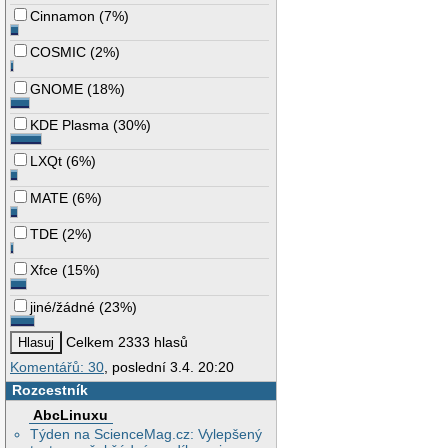
Cinnamon
(
7%
)
COSMIC
(
2%
)
GNOME
(
18%
)
KDE Plasma
(
30%
)
LXQt
(
6%
)
MATE
(
6%
)
TDE
(
2%
)
Xfce
(
15%
)
jiné/žádné
(
23%
)
Celkem 2333 hlasů
Komentářů: 30
, poslední 3.4. 20:20
Rozcestník
AbcLinuxu
Týden na ScienceMag.cz: Vylepšený