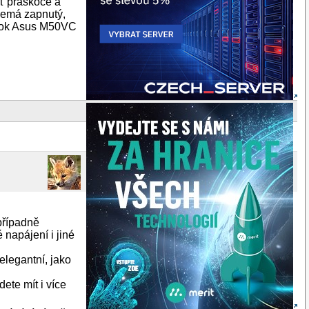
ť praskoce a
nemá zapnutý,
book Asus M50VC
případně
 napájení i jiné
elegantní, jako
ete mít i více