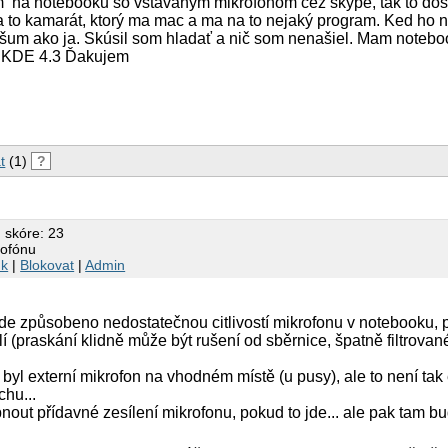
 na notebooku so vstavaným mikrofónom cez skype, tak to dos
a to kamarát, ktorý ma mac a ma na to nejaký program. Ked ho 
 šum ako ja. Skúsil som hladať a nič som nenašiel. Mam note
 KDE 4.3 Ďakujem
t
(1)
?
 skóre: 23
rofónu
nk
|
Blokovat
|
Admin
e způsobeno nedostatečnou citlivostí mikrofonu v notebooku, 
í (praskání klidně může být rušení od sběrnice, špatně filtrované
byl externí mikrofon na vhodném místě (u pusy), ale to není tak 
chu...
out přídavné zesílení mikrofonu, pokud to jde... ale pak tam bud