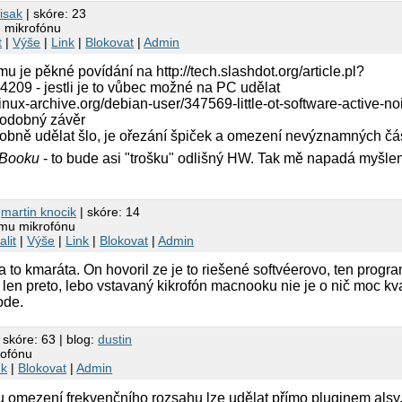
lisak
| skóre: 23
 mikrofónu
t
|
Výše
|
Link
|
Blokovat
|
Admin
 je pěkné povídání na http://tech.slashdot.org/article.pl?
4209 - jestli je to vůbec možné na PC udělat
inux-archive.org/debian-user/347569-little-ot-software-active-no
 podobný závěr
bně udělat šlo, je ořezání špiček a omezení nevýznamných část
cBooku
- to bude asi "trošku" odlišný HW. Tak mě napadá myšlen
9
martin knocik
| skóre: 14
mu mikrofónu
alit
|
Výše
|
Link
|
Blokovat
|
Admin
a to kmaráta. On hovoril ze je to riešené softvéerovo, ten pro
 len preto, lebo vstavaný kikrofón macnooku nie je o nič moc kva
ode.
 skóre: 63 | blog:
dustin
rofónu
nk
|
Blokovat
|
Admin
mezení frekvenčního rozsahu lze udělat přímo pluginem alsy, v