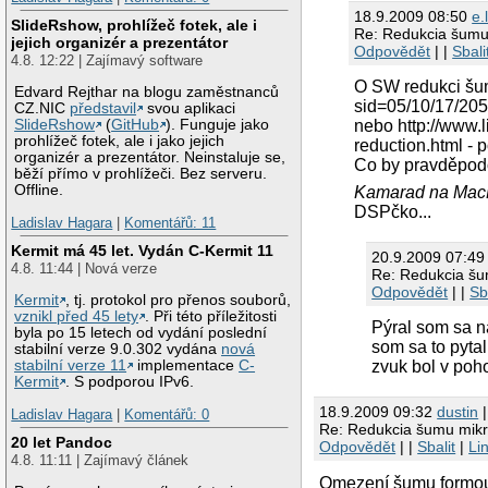
18.9.2009 08:50
e.
SlideRshow, prohlížeč fotek, ale i
Re: Redukcia šumu
jejich organizér a prezentátor
Odpovědět
| |
Sbali
4.8. 12:22 | Zajímavý software
O SW redukci šumu
Edvard Rejthar na blogu zaměstnanců
sid=05/10/17/205
CZ.NIC
představil
svou aplikaci
SlideRshow
(
GitHub
). Funguje jako
nebo http://www.l
prohlížeč fotek, ale i jako jejich
reduction.html -
organizér a prezentátor. Neinstaluje se,
Co by pravděpodo
běží přímo v prohlížeči. Bez serveru.
Offline.
Kamarad na Ma
DSPčko...
Ladislav Hagara
|
Komentářů: 11
Kermit má 45 let. Vydán C-Kermit 11
20.9.2009 07:4
4.8. 11:44 | Nová verze
Re: Redukcia šu
Odpovědět
| |
Sb
Kermit
, tj. protokol pro přenos souborů,
vznikl před 45 lety
. Při této příležitosti
Pýral som sa n
byla po 15 letech od vydání poslední
som sa to pytal
stabilní verze 9.0.302 vydána
nová
stabilní verze 11
implementace
C-
zvuk bol v poh
Kermit
. S podporou IPv6.
18.9.2009 09:32
dustin
|
Ladislav Hagara
|
Komentářů: 0
Re: Redukcia šumu mik
20 let Pandoc
Odpovědět
| |
Sbalit
|
Li
4.8. 11:11 | Zajímavý článek
Omezení šumu formou o