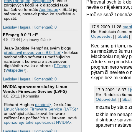
RawTherapee
(
Wikipedie
). Vedle
Přirovnal bych to k do
zdrojových kódů je k dispozici také
nevíte o nějakém sw, a
balíček ve formátu
AppImage
. Stačí jej
stáhnout, nastavit právo ke spuštění a
Proč se snažit obchá
spustit.
17.9.2009 11:28
mart
Ladislav Hagara
|
Komentářů: 0
Re: Redukcia šumu m
FFmpeg 9.0 "Lei"
Odpovědět
| |
Sbalit
|
4.8. 20:44 | Zajímavý článek
Ked sme pri tom, m
Jean-Baptiste Kempf na svém blogu
sa množstvo šumu n
představil novou verzi 9.0 "Lei"
kolekce
Macbooku nejaky pr
svobodného softwaru umožňujícího
nahrávání, konverzi a streamovaní
A kde sme pri odsta
digitálního zvuku a obrazu
FFmpeg
program nero wawe e
(
Wikipedie
).
pýtam či neviete o 
skype bez mikrofon
Ladislav Hagara
|
Komentářů: 0
NVIDIA sponzorem služby Linux
17.9.2009 18:37
1j
Vendor Firmware Service (LVFS)
Re: Redukcia šumu
4.8. 20:11 | Komunita
Odpovědět
| |
Sbali
Richard Hughes
oznámil
, že službu
mozna by stalo za
Linux Vendor Firmware Service (LVFS)
umožňující aktualizovat firmware
takhle me nenapad
zařízení na počítačích s Linuxem, nově
distribuce spravn
sponzoruje také společnost NVIDIA
.
spatnem nastaven
Ladislav Hagara
|
Komentářů: 0