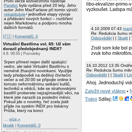
První verze konverzního nástroje
libo-ekvalizer-primo-v
Pandoc
byla vydána před 20 lety. Jeho
vyzkoušet. Ladspa má 
autor John MacFarlane při tomto výročí
rekapituluje
jednotlivé etapy vývoje
a přidávání nových funkcí – rozšíření
nejen Markdownu a podporu mnoha
dalších formátů.
4.10.2009 07:43
mart
Re: Redukcia šumu m
|🇵🇸
|
Komentářů: 0
Odpovědět
| |
Sbalit
|
Virtuální Bastlírna vol. 65: Už vám
Zistil som kde bol 
dorazil předobjednaný INDX?
zvuk toho mikrofónu
4.8. 00:55 | Pozvánky
Srpen přinesl nejen další spalující
16.10.2012 13:35 Ondře
vedro, ale také Virtuální Bastlírnu s
Re: Redukcia šumu mik
neméně žhavými novinkami. Využijte
Odpovědět
| |
Sbalit
|
Li
tedy předpovědi na deštivý čtvrteční
večer a od 20:00 se připojte online k
Ahoj. Jednoduchý vi
tomuto neformálnímu setkání kutilů,
techniků a vědců, kde se strahovskými
Založit nové vlákno
•
bastlíři proberete nejzajímavější věci, na
které jste narazili za poslední měsíc.
Tiskni
Sdílej:
Pokud jde o novinky, řeč zcela jistě
přijde na systém INDX pro tiskárny
Průša, který na konci
…
více »
bkralik
|
Komentářů: 0