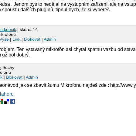
-alsa . Jenom bys to nedělal na výstupním zařízení, ale na vstup
spoustu dalších pluginů, tipnul bych, že si vybereš.
in knocik
| skóre: 14
ikrofónu
Výše
|
Link
|
Blokovat
|
Admin
problem. Ten vstavaný mikrofón asi chytal spatnu vazbu od stavan
 už bol dobrý.
j Suchý
rofónu
nk
|
Blokovat
|
Admin
deonávod jak se zbavit šumu Mikrofonu najdeš zde : http://
Nahoru