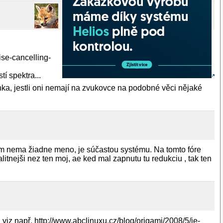
ise-cancelling-
í spektra...
ka, jestli oni nemají na zvukovce na podobné věci nějaké
gram nema žiadne meno, je súčastou systému. Na tomto fóre
litnejši nez ten moj, ae ked mal zapnutu tu redukciu , tak ten
iz např. http://www.abclinuxu.cz/blog/origami/2008/5/je-