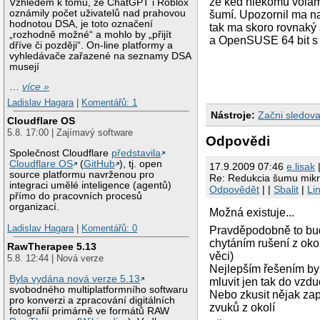
že ked niekomu volám
Vzhledem k tomu, že ChatGPT i Roblox
oznámily počet uživatelů nad prahovou
šumí. Upozornil ma n
hodnotou DSA, je toto označení
tak ma skoro rovnaký
„rozhodně možné“ a mohlo by „přijít
a OpenSUSE 64 bit s
dříve či později“. On-line platformy a
vyhledávače zařazené na seznamy DSA
musejí
…
více »
Ladislav Hagara
|
Komentářů: 1
Nástroje:
Začni sledova
Cloudflare OS
5.8. 17:00 | Zajímavý software
Odpovědi
Společnost Cloudflare
představila
Cloudflare OS
(
GitHub
), tj. open
17.9.2009 07:46
e.lisak
|
source platformu navrženou pro
Re: Redukcia šumu mik
integraci umělé inteligence (agentů)
Odpovědět
| |
Sbalit
|
Li
přímo do pracovních procesů
organizací.
Možná existuje...
Ladislav Hagara
|
Komentářů: 0
Pravděpodobně to bud
chytáním rušení z okol
RawTherapee 5.13
věci)
5.8. 12:44 | Nová verze
Nejlepším řešením by 
Byla vydána nová verze 5.13
mluvit jen tak do vzdu
svobodného multiplatformního softwaru
Nebo zkusit nějak zapn
pro konverzi a zpracování digitálních
zvuků z okolí
fotografií primárně ve formátů RAW