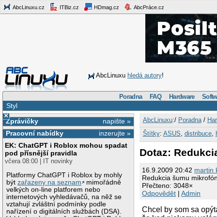
AbcLinuxu.cz
ITBiz.cz
HDmag.cz
AbcPráce.cz
AbcLinuxu
hledá autory
!
Poradna
FAQ
Hardware
Softw
Styl
×
AbcLinuxu
:/
Poradna
/
Har
Zprávičky
napište »
Pracovní nabídky
inzerujte »
Štítky
:
ASUS
,
distribuce
,
EK: ChatGPT i Roblox mohou spadat
Dotaz: Redukci
pod přísnější pravidla
včera 08:00 | IT novinky
16.9.2009 20:42
martin 
Platformy ChatGPT i Roblox by mohly
Redukcia šumu mikrofó
být
zařazeny na seznam
mimořádně
Přečteno: 3048×
velkých on-line platforem nebo
Odpovědět
|
Admin
internetových vyhledávačů, na něž se
vztahují zvláštní podmínky podle
Chcel by som sa opýta
nařízení o digitálních službách (DSA).