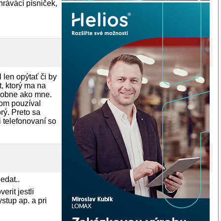
hrávácí písniček,
len opýtať či by
, ktorý ma na
dobne ako mne.
som pouzíval
rý. Preto sa
i telefonovaní so
edat..
rit jestli
stup ap. a pri