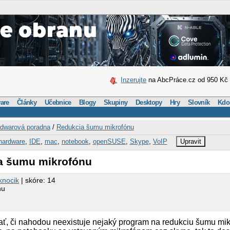
Inzerujte
na AbcPráce.cz od 950 Kč
are
Články
Učebnice
Blogy
Skupiny
Desktopy
Hry
Slovník
Kdo
dwarová poradna
/
Redukcia šumu mikrofónu
hardware
,
IDE
,
mac
,
notebook
,
openSUSE
,
Skype
,
VoIP
Upravit
a šumu mikrofónu
knocik
| skóre: 14
nu
ť, či nahodou neexistuje nejaký program na redukciu šumu mikr