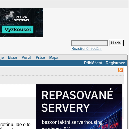
Rozšířené hledání
 je
Bazar
Portál
Práce
Mapa
Přihlášení
|
Registrace
ofónu. Ide o to