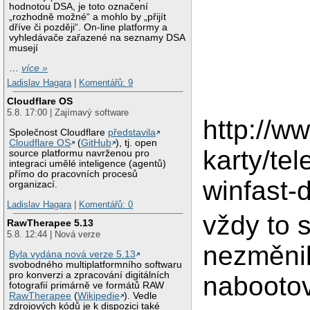
hodnotou DSA, je toto označení
„rozhodně možné“ a mohlo by „přijít
dříve či později“. On-line platformy a
vyhledávače zařazené na seznamy DSA
musejí
…
více »
Ladislav Hagara
|
Komentářů: 9
Cloudflare OS
5.8. 17:00 | Zajímavý software
http://w
Společnost Cloudflare
představila
Cloudflare OS
(
GitHub
), tj. open
karty/tel
source platformu navrženou pro
integraci umělé inteligence (agentů)
přímo do pracovních procesů
winfast-
organizací.
Ladislav Hagara
|
Komentářů: 0
vždy to 
RawTherapee 5.13
5.8. 12:44 | Nová verze
nezměnil
Byla vydána nová verze 5.13
svobodného multiplatformního softwaru
pro konverzi a zpracování digitálních
nabootov
fotografií primárně ve formátů RAW
RawTherapee
(
Wikipedie
). Vedle
zdrojových kódů je k dispozici také