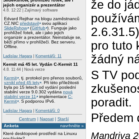
že do já
jejich organizér a prezentátor
4.8. 12:22 | Zajímavý software
používám
Edvard Rejthar na blogu zaměstnanců
CZ.NIC
představil
svou aplikaci
2.6.31.5
SlideRshow
(
GitHub
). Funguje jako
prohlížeč fotek, ale i jako jejich
organizér a prezentátor. Neinstaluje se,
pro tuto 
běží přímo v prohlížeči. Bez serveru.
Offline.
žádný náv
Ladislav Hagara
|
Komentářů: 11
Kermit má 45 let. Vydán C-Kermit 11
4.8. 11:44 | Nová verze
S TV po
Kermit
, tj. protokol pro přenos souborů,
vznikl před 45 lety
. Při této příležitosti
zkušenos
byla po 15 letech od vydání poslední
stabilní verze 9.0.302 vydána
nová
stabilní verze 11
implementace
C-
poradit.
Kermit
. S podporou IPv6.
Ladislav Hagara
|
Komentářů: 0
Předem d
Centrum
|
Napsat
|
Starší
Anketa
navrhněte »
Mandriva 2
Které desktopové prostředí na Linuxu
používáte?