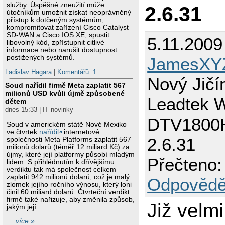
služby. Úspěšné zneužití může
2.6.31
útočníkům umožnit získat neoprávněný
přístup k dotčeným systémům,
kompromitovat zařízení Cisco Catalyst
SD-WAN a Cisco IOS XE, spustit
5.11.2009
libovolný kód, zpřístupnit citlivé
informace nebo narušit dostupnost
postižených systémů.
JamesXY
Ladislav Hagara
|
Komentářů: 1
Nový Jičí
Soud nařídil firmě Meta zaplatit 567
milionů USD kvůli újmě způsobené
Leadtek W
dětem
dnes 15:33 | IT novinky
DTV1800H
Soud v americkém státě Nové Mexiko
ve čtvrtek
nařídil
internetové
2.6.31
společnosti Meta Platforms zaplatit 567
milionů dolarů (téměř 12 miliard Kč) za
újmy, které její platformy působí mladým
Přečteno:
lidem. S přihlédnutím k dřívějšímu
verdiktu tak má společnost celkem
zaplatit 942 milionů dolarů, což je malý
Odpovědě
zlomek jejího ročního výnosu, který loni
činil 60 miliard dolarů. Čtvrteční verdikt
firmě také nařizuje, aby změnila způsob,
Již velm
jakým její
…
více »