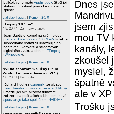
Dnes jse
balíček ve formátu
AppImage
. Stačí jej
stáhnout, nastavit právo ke spuštění a
spustit.
Mandrivu
Ladislav Hagara
|
Komentářů: 0
jsem zjis
FFmpeg 9.0 "Lei"
4.8. 20:44 | Zajímavý článek
mou TV k
Jean-Baptiste Kempf na svém blogu
představil novou verzi 9.0 "Lei"
kolekce
svobodného softwaru umožňujícího
kanály, 
nahrávání, konverzi a streamovaní
digitálního zvuku a obrazu
FFmpeg
(
Wikipedie
).
zkoušel 
Ladislav Hagara
|
Komentářů: 0
myslel, 
NVIDIA sponzorem služby Linux
Vendor Firmware Service (LVFS)
4.8. 20:11 | Komunita
špatně v
Richard Hughes
oznámil
, že službu
Linux Vendor Firmware Service (LVFS)
ale v XP
umožňující aktualizovat firmware
zařízení na počítačích s Linuxem, nově
sponzoruje také společnost NVIDIA
.
Trošku js
Ladislav Hagara
|
Komentářů: 0
SlideRshow, prohlížeč fotek, ale i