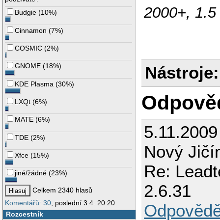
2000+, 1.
Budgie
(
10%
)
Cinnamon
(
7%
)
COSMIC
(
2%
)
GNOME
(
18%
)
Nástroje:
KDE Plasma
(
30%
)
Odpově
LXQt
(
6%
)
MATE
(
6%
)
5.11.2009
TDE
(
2%
)
Nový Jičí
Xfce
(
15%
)
Re: Leadt
jiné/žádné
(
23%
)
2.6.31
Celkem 2340 hlasů
Komentářů: 30
, poslední 3.4. 20:20
Odpovědě
Rozcestník