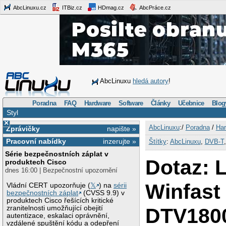
AbcLinuxu.cz
ITBiz.cz
HDmag.cz
AbcPráce.cz
AbcLinuxu
hledá autory
!
Poradna
FAQ
Hardware
Software
Články
Učebnice
Blog
Styl
×
AbcLinuxu
:/
Poradna
/
Har
Zprávičky
napište »
Pracovní nabídky
inzerujte »
Štítky
:
AbcLinuxu
,
DVB-T
Série bezpečnostních záplat v
Dotaz: 
produktech Cisco
dnes 16:00 | Bezpečnostní upozornění
Winfast
Vládní CERT upozorňuje (
𝕏
) na
sérii
bezpečnostních záplat
(CVSS 9.9) v
produktech Cisco řešících kritické
DTV1800
zranitelnosti umožňující obejití
autentizace, eskalaci oprávnění,
vzdálené spuštění kódu a odepření