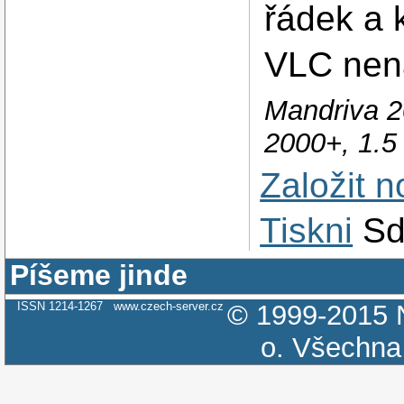
řádek a k
VLC nena
Mandriva 2
2000+, 1.
Založit 
Tiskni
Sd
Píšeme jinde
ISSN 1214-1267
www.czech-server.cz
© 1999-2015
o.
Všechna 