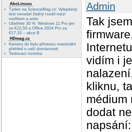
Admin
AbcLinuxu
Týden na ScienceMag.cz: Vylepšený
test nenašel žádný rozdíl mezi
Tak jsem 
vodíkem a antiv
Ušetřete 30 %: Windows 11 Pro jen
za €22,50 a Office 2024 Pro za
firmware
€17,15 – akce B
HDmag.cz
Internetu
Kamery do bytu přinesou maximální
přehled o vaší domácnosti
Testovací novinka
vidím i j
nalazení
kliknu, 
médium n
dodat ne
napsání: