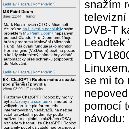
snažím r
Ladislav Hagara
|
Komentářů: 5
MS Paint Doom
televizní
dnes 12:44 | Humor
Mark Russinovich (CTO v Microsoft
DVB-T k
Azure) se
na LinkedIn pochlubil
svým
projektem
MS Paint Doom
napsaným
pomocí Claude. Hru Doom umožňuje
Leadtek 
hrát v programu Malování (Microsoft
Paint). Malování funguje jako monitor.
Herní engine (ViZDoom) běží na pozadí
DTV180
a každý vykreslený snímek hry vkládá
automaticky přes schránku (clipboard)
do Malování.
Linuxem
Ladislav Hagara
|
Komentářů: 2
se mi to
EK: ChatGPT i Roblox mohou spadat
pod přísnější pravidla
včera 08:00 | IT novinky
nepovedl
Platformy ChatGPT i Roblox by mohly
být
zařazeny na seznam
mimořádně
pomocí t
velkých on-line platforem nebo
internetových vyhledávačů, na něž se
vztahují zvláštní podmínky podle
návodu:
nařízení o digitálních službách (DSA).
Vzhledem k tomu, že ChatGPT i Roblox
oznámily počet uživatelů nad prahovou