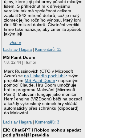
újmy, které její platformy působí mladým
lidem. S přihlédnutím k dřívějšímu
verdiktu tak má společnost celkem
zaplatit 942 milionů dolarů, což je malý
zlomek jejího ročního výnosu, který loni
činil 60 miliard dolarů. Čtvrteční verdikt
firmě také nařizuje, aby změnila způsob,
jakým její
…
více »
Ladislav Hagara
|
Komentářů: 13
MS Paint Doom
7.8. 12:44 | Humor
Mark Russinovich (CTO v Microsoft
Azure) se
na LinkedIn pochlubil
svým
projektem
MS Paint Doom
napsaným
pomocí Claude. Hru Doom umožňuje
hrát v programu Malování (Microsoft
Paint). Malování funguje jako monitor.
Herní engine (ViZDoom) běží na pozadí
a každý vykreslený snímek hry vkládá
automaticky přes schránku (clipboard)
do Malování.
Ladislav Hagara
|
Komentářů: 3
EK: ChatGPT i Roblox mohou spadat
pod přísnější pravidla