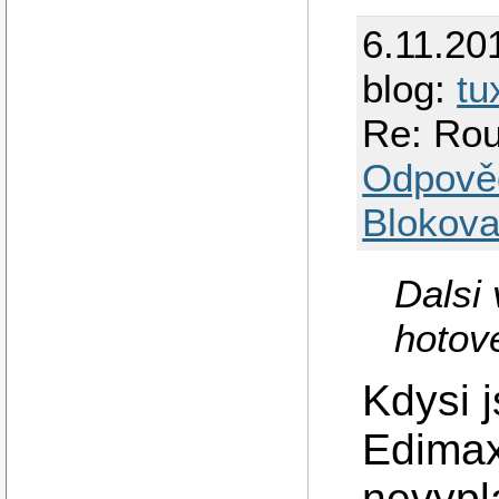
6.11.20
blog:
tu
Re: Rou
Odpově
Blokova
Dalsi 
hotov
Kdysi j
Edima
nevypla