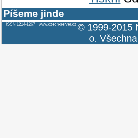
Píšeme jinde
ISSN 1214-1267
www.czech-server.cz
© 1999-2015
o.
Všechna 