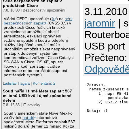
Série bezpečnostních záplat v
produktech Cisco
3.11.2010
7.8. 16:00 | Bezpečnostní upozornění
Vládní CERT upozorňuje (
𝕏
) na
sérii
jaromir
| s
bezpečnostních záplat
(CVSS 9.9) v
produktech Cisco řešících kritické
Routerbo
zranitelnosti umožňující obejití
autentizace, eskalaci oprávnění,
vzdálené spuštění kódu a odepření
USB port
služby. Úspěšné zneužití může
útočníkům umožnit získat neoprávněný
přístup k dotčeným systémům,
Přečteno:
kompromitovat zařízení Cisco Catalyst
SD-WAN a Cisco IOS XE, spustit
Odpovědě
libovolný kód, zpřístupnit citlivé
informace nebo narušit dostupnost
postižených systémů.
Ladislav Hagara
|
Komentářů: 2
Zdravim,

 nemam zkusenost s
Soud nařídil firmě Meta zaplatit 567
     1] napr RB 41
milionů USD kvůli újmě způsobené
         podotazka
dětem
     2] RS232 slou
7.8. 15:33 | IT novinky
Dekuji :)
Soud v americkém státě Nové Mexiko
ve čtvrtek
nařídil
internetové
společnosti Meta Platforms zaplatit 567
milionů dolarů (téměř 12 miliard Kč) za