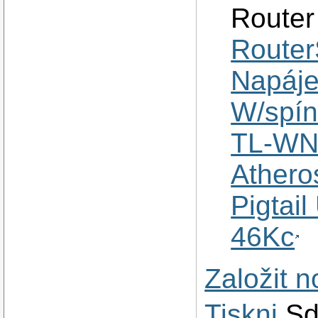
Router
Router
Napájec
W/spín
TL-WN3
Athero
Pigtai
46Kc
Založit 
Tiskni
Sd