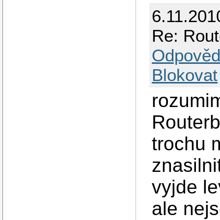
6.11.201
Re: Rout
Odpověd
Blokovat
rozumim
Routerb
trochu 
znasiln
vyjde le
ale nejs