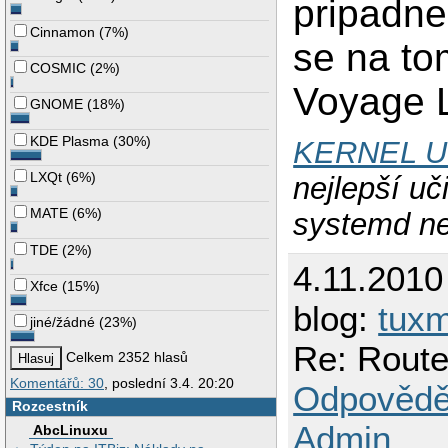
pripadne
Cinnamon
(
7%
)
se na to
COSMIC
(
2%
)
Voyage L
GNOME
(
18%
)
KDE Plasma
(
30%
)
KERNEL 
LXQt
(
6%
)
nejlepší uči
MATE
(
6%
)
systemd ne
TDE
(
2%
)
4.11.2010
Xfce
(
15%
)
blog:
tuxm
jiné/žádné
(
23%
)
Re: Route
Celkem 2352 hlasů
Komentářů: 30
, poslední 3.4. 20:20
Odpovědě
Rozcestník
Admin
AbcLinuxu