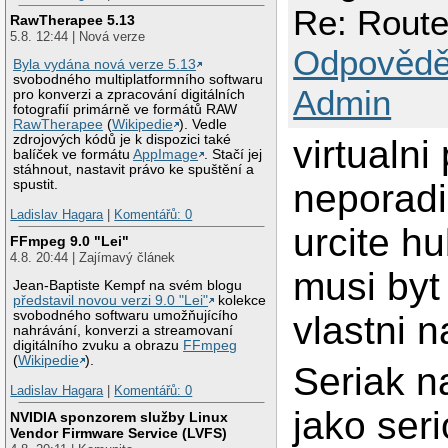
Re: Route
RawTherapee 5.13
5.8. 12:44 | Nová verze
Odpovědě
Byla vydána nová verze 5.13
svobodného multiplatformního softwaru
Admin
pro konverzi a zpracování digitálních
fotografií primárně ve formátů RAW
RawTherapee
(
Wikipedie
). Vedle
zdrojových kódů je k dispozici také
virtualni
balíček ve formátu
AppImage
. Stačí jej
stáhnout, nastavit právo ke spuštění a
neporadi
spustit.
Ladislav Hagara
|
Komentářů: 0
urcite hu
FFmpeg 9.0 "Lei"
4.8. 20:44 | Zajímavý článek
musi byt 
Jean-Baptiste Kempf na svém blogu
představil novou verzi 9.0 "Lei"
kolekce
svobodného softwaru umožňujícího
vlastni n
nahrávání, konverzi a streamovaní
digitálního zvuku a obrazu
FFmpeg
(
Wikipedie
).
Seriak n
Ladislav Hagara
|
Komentářů: 0
jako ser
NVIDIA sponzorem služby Linux
Vendor Firmware Service (LVFS)