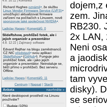
4.8. 20:11 | Komunita
dojem,z 
Richard Hughes
oznámil
, že službu
Linux Vendor Firmware Service (LVFS)
zem. Jin
umožňující aktualizovat firmware
zařízení na počítačích s Linuxem, nově
sponzoruje také společnost NVIDIA
.
RB230. J
Ladislav Hagara
|
Komentářů: 0
2x LAN,
SlideRshow, prohlížeč fotek, ale i
jejich organizér a prezentátor
4.8. 12:22 | Zajímavý software
Neni os
Edvard Rejthar na blogu zaměstnanců
CZ.NIC
představil
svou aplikaci
a jaodisk
SlideRshow
(
GitHub
). Funguje jako
prohlížeč fotek, ale i jako jejich
organizér a prezentátor. Neinstaluje se,
microdri
běží přímo v prohlížeči. Bez serveru.
Offline.
tam vyve
Ladislav Hagara
|
Komentářů: 11
Centrum
|
Napsat
|
Starší
disky). D
Anketa
navrhněte »
Které desktopové prostředí na Linuxu
se seri
používáte?
Budgie
(
10%
)