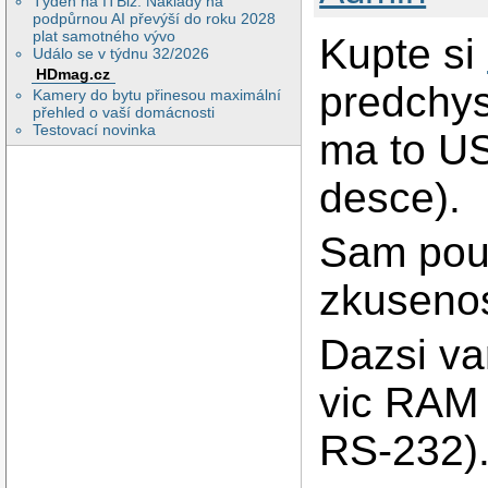
Týden na ITBiz: Náklady na
podpůrnou AI převýší do roku 2028
plat samotného vývo
Kupte si
Událo se v týdnu 32/2026
HDmag.cz
predchys
Kamery do bytu přinesou maximální
přehled o vaší domácnosti
Testovací novinka
ma to US
desce).
Sam pou
zkusenos
Dazsi va
vic RAM
RS-232)