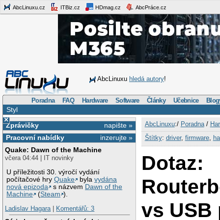
AbcLinuxu.cz
ITBiz.cz
HDmag.cz
AbcPráce.cz
AbcLinuxu
hledá autory
!
Poradna
FAQ
Hardware
Software
Články
Učebnice
Blog
Styl
×
AbcLinuxu
:/
Poradna
/
Har
Zprávičky
napište »
Pracovní nabídky
inzerujte »
Štítky
:
driver
,
firmware
,
ha
Quake: Dawn of the Machine
Dotaz:
včera 04:44 | IT novinky
U příležitosti 30. výročí vydání
Routerb
počítačové hry
Quake
byla
vydána
nová epizoda
s názvem
Dawn of the
Machine
(
Steam
).
vs USB 
Ladislav Hagara
|
Komentářů: 3