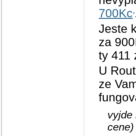
700Kc
Jeste 
za 900
ty 411
U Rout
ze Va
fungov
vyjde 
cene)