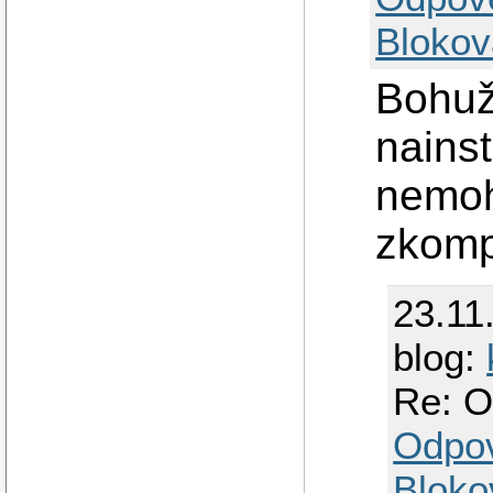
Blokov
Bohuž
nainst
nemoh
zkomp
23.11
blog:
Re: O
Odpo
Bloko