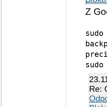
Z Go
sudo
back
prec
sudo
23.1
Re: 
Odp