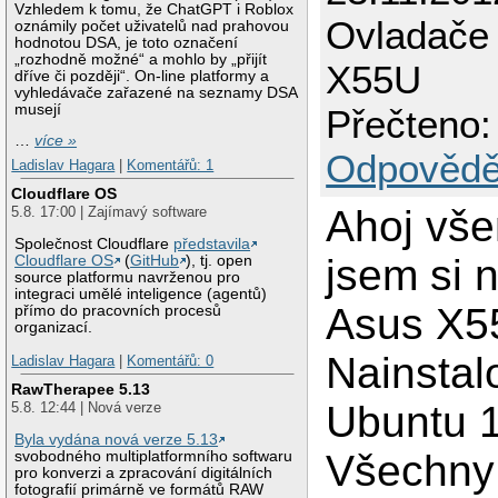
Vzhledem k tomu, že ChatGPT i Roblox
Ovladače
oznámily počet uživatelů nad prahovou
hodnotou DSA, je toto označení
„rozhodně možné“ a mohlo by „přijít
X55U
dříve či později“. On-line platformy a
vyhledávače zařazené na seznamy DSA
musejí
Přečteno:
…
více »
Odpovědě
Ladislav Hagara
|
Komentářů: 1
Cloudflare OS
Ahoj vše
5.8. 17:00 | Zajímavý software
Společnost Cloudflare
představila
jsem si 
Cloudflare OS
(
GitHub
), tj. open
source platformu navrženou pro
integraci umělé inteligence (agentů)
Asus X5
přímo do pracovních procesů
organizací.
Nainstal
Ladislav Hagara
|
Komentářů: 0
RawTherapee 5.13
Ubuntu 1
5.8. 12:44 | Nová verze
Byla vydána nová verze 5.13
Všechny
svobodného multiplatformního softwaru
pro konverzi a zpracování digitálních
fotografií primárně ve formátů RAW