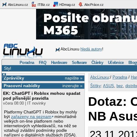
AbcLinuxu.cz
ITBiz.cz
HDmag.cz
AbcPráce.cz
AbcLinuxu
hledá autory
!
Poradna
FAQ
Hardware
Software
Články
Učebnice
Blog
Styl
×
AbcLinuxu
:/
Poradna
/
Har
Zprávičky
napište »
Pracovní nabídky
inzerujte »
Štítky
:
ASUS
,
bez
,
distri
EK: ChatGPT i Roblox mohou spadat
Dotaz: 
pod přísnější pravidla
včera 08:00 | IT novinky
NB Asu
Platformy ChatGPT i Roblox by mohly
být
zařazeny na seznam
mimořádně
velkých on-line platforem nebo
internetových vyhledávačů, na něž se
vztahují zvláštní podmínky podle
23.11.201
nařízení o digitálních službách (DSA).