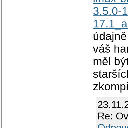
3.5.0-
17.1_
údajně
váš ha
měl být
starší
zkompi
23.11.
Re: O
Odpov