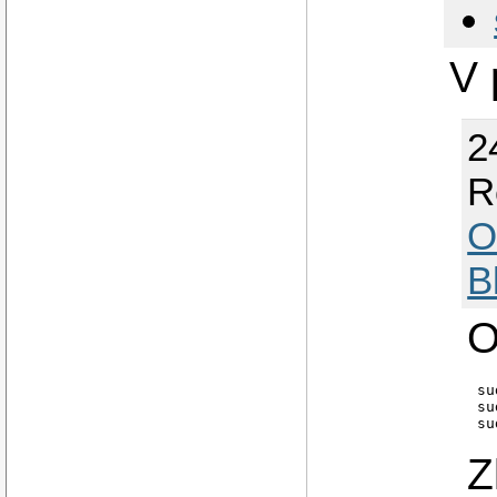
V 
2
R
O
B
O
su
su
Z