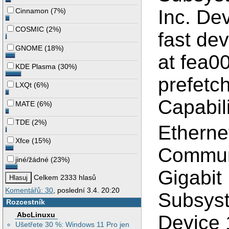
Inc. De
Cinnamon
(
7%
)
COSMIC
(
2%
)
fast de
GNOME
(
18%
)
at fea00
KDE Plasma
(
30%
)
prefetc
LXQt
(
6%
)
Capabili
MATE
(
6%
)
TDE
(
2%
)
Ethernet
Xfce
(
15%
)
Commun
jiné/žádné
(
23%
)
Gigabit 
Celkem 2333 hlasů
Komentářů: 30
, poslední 3.4. 20:20
Subsys
Rozcestník
AbcLinuxu
Device 
Ušetřete 30 %: Windows 11 Pro jen