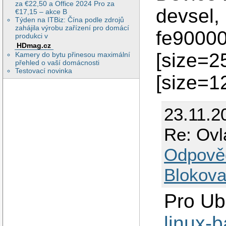
za €22,50 a Office 2024 Pro za
devsel,
€17,15 – akce B
Týden na ITBiz: Čína podle zdrojů
zahájila výrobu zařízení pro domácí
fe90000
produkci v
HDmag.cz
[size=2
Kamery do bytu přinesou maximální
přehled o vaší domácnosti
Testovací novinka
[size=12
23.11.2
Re: Ov
Odpově
Blokova
Pro Ub
linux-