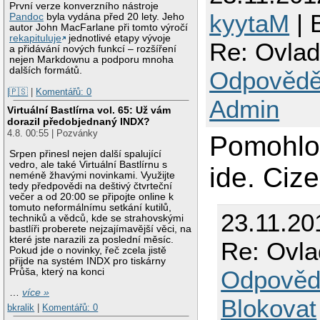
První verze konverzního nástroje
kyytaM
| 
Pandoc
byla vydána před 20 lety. Jeho
autor John MacFarlane při tomto výročí
rekapituluje
jednotlivé etapy vývoje
Re: Ovla
a přidávání nových funkcí – rozšíření
nejen Markdownu a podporu mnoha
dalších formátů.
Odpovědě
|🇵🇸
|
Komentářů: 0
Admin
Virtuální Bastlírna vol. 65: Už vám
dorazil předobjednaný INDX?
4.8. 00:55 | Pozvánky
Pomohlo
Srpen přinesl nejen další spalující
vedro, ale také Virtuální Bastlírnu s
ide. Cize
neméně žhavými novinkami. Využijte
tedy předpovědi na deštivý čtvrteční
večer a od 20:00 se připojte online k
tomuto neformálnímu setkání kutilů,
23.11.20
techniků a vědců, kde se strahovskými
bastlíři proberete nejzajímavější věci, na
které jste narazili za poslední měsíc.
Re: Ovl
Pokud jde o novinky, řeč zcela jistě
přijde na systém INDX pro tiskárny
Odpověd
Průša, který na konci
…
více »
Blokovat
bkralik
|
Komentářů: 0