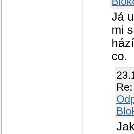
Blok
Já u
mi s
hází
co.
23.
Re:
Odp
Blo
Jak