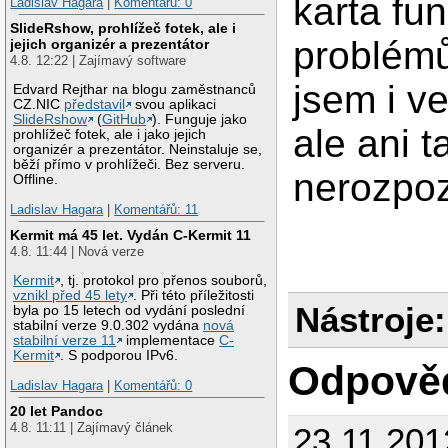
karta fu
Ladislav Hagara
|
Komentářů: 0
SlideRshow, prohlížeč fotek, ale i
problémů
jejich organizér a prezentátor
4.8. 12:22 | Zajímavý software
jsem i ve
Edvard Rejthar na blogu zaměstnanců
CZ.NIC
představil
svou aplikaci
SlideRshow
(
GitHub
). Funguje jako
ale ani t
prohlížeč fotek, ale i jako jejich
organizér a prezentátor. Neinstaluje se,
běží přímo v prohlížeči. Bez serveru.
nerozpoz
Offline.
Ladislav Hagara
|
Komentářů: 11
Kermit má 45 let. Vydán C-Kermit 11
4.8. 11:44 | Nová verze
Kermit
, tj. protokol pro přenos souborů,
vznikl před 45 lety
. Při této příležitosti
Nástroje:
byla po 15 letech od vydání poslední
stabilní verze 9.0.302 vydána
nová
stabilní verze 11
implementace
C-
Kermit
. S podporou IPv6.
Odpově
Ladislav Hagara
|
Komentářů: 0
20 let Pandoc
4.8. 11:11 | Zajímavý článek
23.11.201