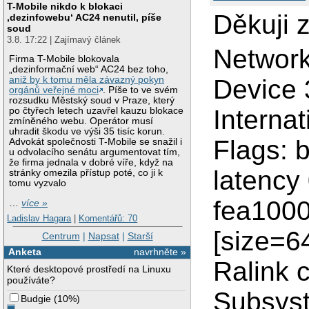
T-Mobile nikdo k blokaci
Děkuji z
‚dezinfowebu‘ AC24 nenutil, píše
soud
3.8. 17:22 | Zajímavý článek
Network 
Firma T-Mobile blokovala
„dezinformační web“ AC24 bez toho,
Device
aniž by k tomu měla závazný pokyn
orgánů veřejné moci
. Píše to ve svém
rozsudku Městský soud v Praze, který
Internat
po čtyřech letech uzavřel kauzu blokace
zmíněného webu. Operátor musí
uhradit škodu ve výši 35 tisíc korun.
Flags: b
Advokát společnosti T-Mobile se snažil i
u odvolacího senátu argumentovat tím,
že firma jednala v dobré víře, když na
latency
stránky omezila přístup poté, co ji k
tomu vyzvalo
fea1000
…
více »
Ladislav Hagara
|
Komentářů: 70
[size=64
Centrum
|
Napsat
|
Starší
Anketa
navrhněte »
Ralink 
Které desktopové prostředí na Linuxu
používáte?
Subsyst
Budgie
(
10%
)