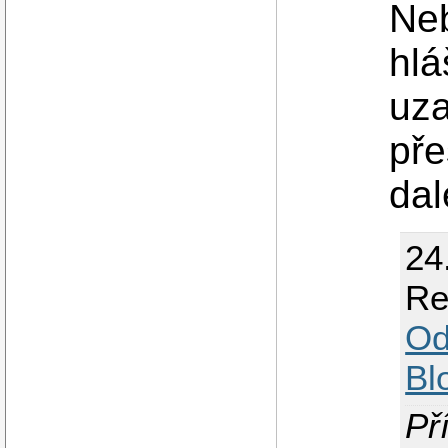
Neb
hlá
uza
př
dal
24
Re
Od
Bl
Př