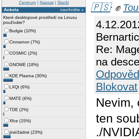
Centrum
|
Napsat
|
Starší
🇵🇸
✊
Tou
Anketa
navrhněte »
Které desktopové prostředí na Linuxu
4.12.201
používáte?
Budgie
(
10%
)
Bernarti
Cinnamon
(
7%
)
Re: Mage
COSMIC
(
2%
)
na desc
GNOME
(
18%
)
Odpověd
KDE Plasma
(
30%
)
Blokovat
LXQt
(
6%
)
MATE
(
6%
)
Nevim, c
TDE
(
2%
)
ten sou
Xfce
(
15%
)
./NVIDI
jiné/žádné
(
23%
)