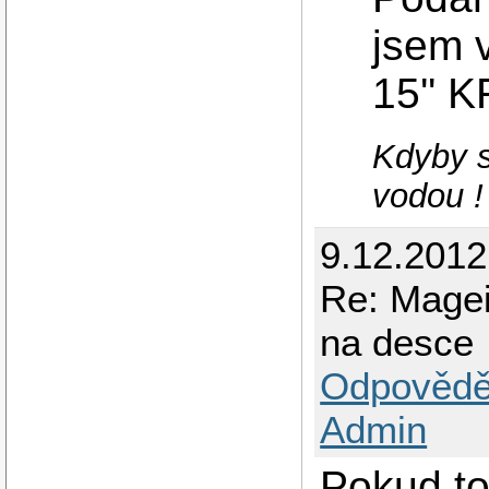
jsem 
15'' 
Kdyby s
vodou !
9.12.2012
Re: Magei
na desce
Odpovědě
Admin
Pokud to