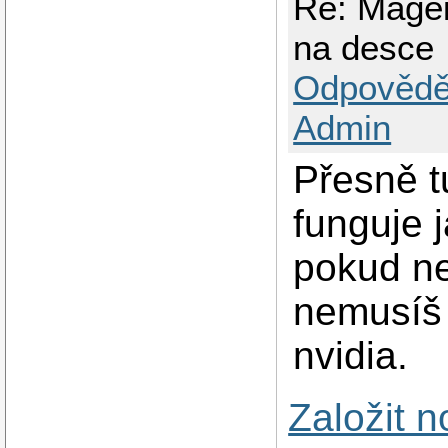
Re: Magei
na desce
Odpovědě
Admin
Přesně t
funguje j
pokud ne
nemusíš 
nvidia.
Založit 