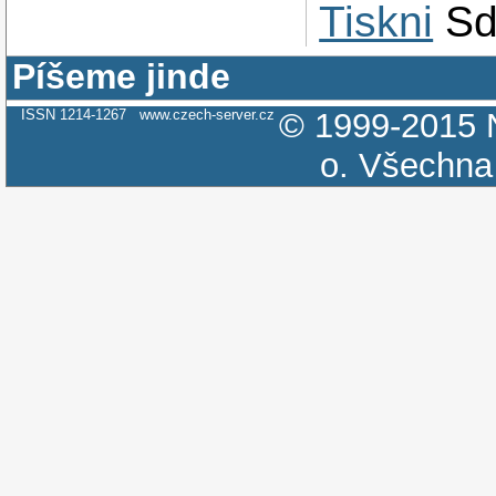
Tiskni
Sd
Píšeme jinde
ISSN 1214-1267
www.czech-server.cz
© 1999-2015
o.
Všechna 