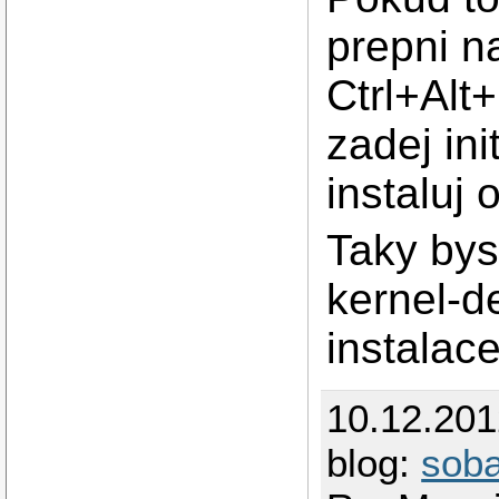
prepni na
Ctrl+Alt+
zadej ini
instaluj 
Taky bys
kernel-d
instalac
10.12.20
blog:
sob