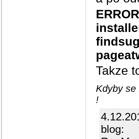
ERROR:I
install
findsu
pageat
Takze t
Kdyby se 
!
4.12.20
blog: