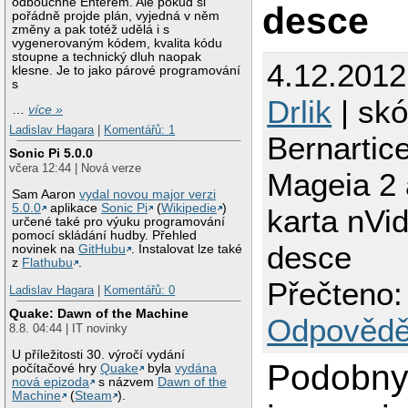
odbouchne Enterem. Ale pokud si
desce
pořádně projde plán, vyjedná v něm
změny a pak totéž udělá i s
vygenerovaným kódem, kvalita kódu
stoupne a technický dluh naopak
4.12.201
klesne. Je to jako párové programování
s
Drlik
| skó
…
více »
Ladislav Hagara
|
Komentářů: 1
Bernartic
Sonic Pi 5.0.0
včera 12:44 | Nová verze
Mageia 2 
Sam Aaron
vydal novou major verzi
5.0.0
aplikace
Sonic Pi
(
Wikipedie
)
karta nVi
určené také pro výuku programování
pomocí skládání hudby. Přehled
desce
novinek na
GitHubu
. Instalovat lze také
z
Flathubu
.
Přečteno:
Ladislav Hagara
|
Komentářů: 0
Quake: Dawn of the Machine
Odpovědě
8.8. 04:44 | IT novinky
U příležitosti 30. výročí vydání
Podobny
počítačové hry
Quake
byla
vydána
nová epizoda
s názvem
Dawn of the
Machine
(
Steam
).