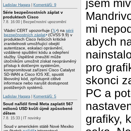
jsem miva
Ladislav Hagara
|
Komentářů: 9
Mandrivo
Série bezpečnostních záplat v
produktech Cisco
7.8. 16:00 | Bezpečnostní upozornění
mi nepod
Vládní CERT upozorňuje (
𝕏
) na
sérii
bezpečnostních záplat
(CVSS 9.9) v
abych na
produktech Cisco řešících kritické
zranitelnosti umožňující obejití
autentizace, eskalaci oprávnění,
nainstalo
vzdálené spuštění kódu a odepření
služby. Úspěšné zneužití může
útočníkům umožnit získat neoprávněný
pro grafi
přístup k dotčeným systémům,
kompromitovat zařízení Cisco Catalyst
SD-WAN a Cisco IOS XE, spustit
skonci z
libovolný kód, zpřístupnit citlivé
informace nebo narušit dostupnost
postižených systémů.
PC a po
Ladislav Hagara
|
Komentářů: 5
nastaven
Soud nařídil firmě Meta zaplatit 567
milionů USD kvůli újmě způsobené
dětem
grafiky, 
7.8. 15:33 | IT novinky
Soud v americkém státě Nové Mexiko
ve čtvrtek
nařídil
internetové