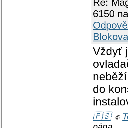
Re: Mag
6150 na
Odpově
Blokova
Vždyť 
ovlada
neběží
do kon
instalo
🇵🇸
✊
T
pána