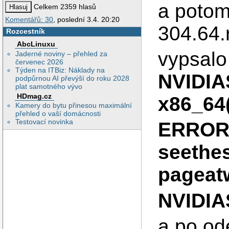
a potom
Celkem 2359 hlasů
Komentářů: 30
, poslední 3.4. 20:20
304.64.
Rozcestník
AbcLinuxu
vypsalo
Jaderné noviny – přehled za
červenec 2026
Týden na ITBiz: Náklady na
NVIDIA
podpůrnou AI převýší do roku 2028
plat samotného vývo
HDmag.cz
x86_64
Kamery do bytu přinesou maximální
přehled o vaší domácnosti
Testovací novinka
ERROR:
seethe
pageat
NVIDIA
a po od