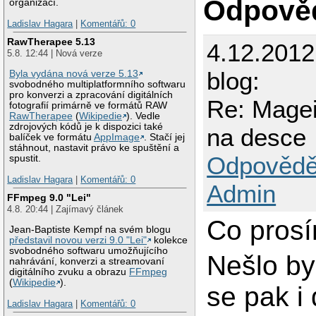
Odpově
organizací.
Ladislav Hagara
|
Komentářů: 0
RawTherapee 5.13
4.12.201
5.8. 12:44 | Nová verze
blog:
Byla vydána nová verze 5.13
svobodného multiplatformního softwaru
pro konverzi a zpracování digitálních
Re: Magei
fotografií primárně ve formátů RAW
RawTherapee
(
Wikipedie
). Vedle
zdrojových kódů je k dispozici také
na desce
balíček ve formátu
AppImage
. Stačí jej
stáhnout, nastavit právo ke spuštění a
Odpovědě
spustit.
Ladislav Hagara
|
Komentářů: 0
Admin
FFmpeg 9.0 "Lei"
4.8. 20:44 | Zajímavý článek
Co pros
Jean-Baptiste Kempf na svém blogu
představil novou verzi 9.0 "Lei"
kolekce
svobodného softwaru umožňujícího
Nešlo by
nahrávání, konverzi a streamovaní
digitálního zvuku a obrazu
FFmpeg
(
Wikipedie
).
se pak i
Ladislav Hagara
|
Komentářů: 0