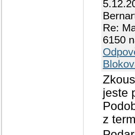
5.12.2
Bernar
Re: Ma
6150 n
Odpov
Blokov
Zkous
jeste 
Podob
z term
Podari