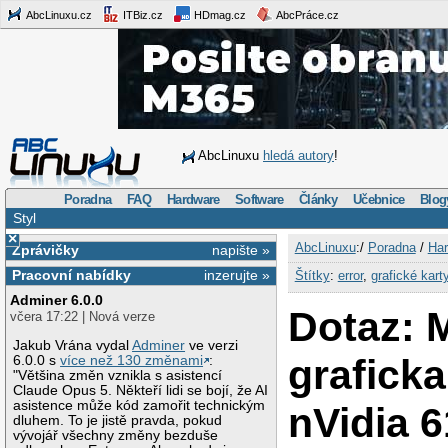
AbcLinuxu.cz
ITBiz.cz
HDmag.cz
AbcPráce.cz
AbcLinuxu
hledá autory
!
Poradna
FAQ
Hardware
Software
Články
Učebnice
Blog
Styl
×
AbcLinuxu
:/
Poradna
/
Har
Zprávičky
napište »
Pracovní nabídky
inzerujte »
Štítky
:
error
,
grafické kart
Adminer 6.0.0
Dotaz: 
včera 17:22 | Nová verze
Jakub Vrána vydal
Adminer
ve verzi
graficka
6.0.0 s
více než 130 změnami
:
"Většina změn vznikla s asistencí
Claude Opus 5. Někteří lidi se bojí, že AI
asistence může kód zamořit technickým
nVidia 
dluhem. To je jistě pravda, pokud
vývojář všechny změny bezduše