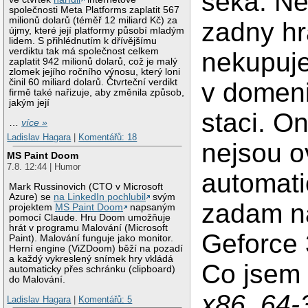
seka. N
společnosti Meta Platforms zaplatit 567
milionů dolarů (téměř 12 miliard Kč) za
zadny hr
újmy, které její platformy působí mladým
lidem. S přihlédnutím k dřívějšímu
verdiktu tak má společnost celkem
nekupuje
zaplatit 942 milionů dolarů, což je malý
zlomek jejího ročního výnosu, který loni
činil 60 miliard dolarů. Čtvrteční verdikt
v domeni
firmě také nařizuje, aby změnila způsob,
jakým její
staci. On
…
více »
Ladislav Hagara
|
Komentářů: 18
nejsou o
MS Paint Doom
7.8. 12:44 | Humor
automati
Mark Russinovich (CTO v Microsoft
Azure) se
na LinkedIn pochlubil
svým
zadam n
projektem
MS Paint Doom
napsaným
pomocí Claude. Hru Doom umožňuje
hrát v programu Malování (Microsoft
Geforce 
Paint). Malování funguje jako monitor.
Herní engine (ViZDoom) běží na pozadí
a každý vykreslený snímek hry vkládá
Co jsem 
automaticky přes schránku (clipboard)
do Malování.
x86_64-
Ladislav Hagara
|
Komentářů: 5