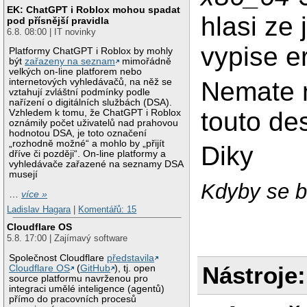
EK: ChatGPT i Roblox mohou spadat
hlasi ze 
pod přísnější pravidla
6.8. 08:00 | IT novinky
vypise er
Platformy ChatGPT i Roblox by mohly
být
zařazeny na seznam
mimořádně
velkých on-line platforem nebo
Nemate 
internetových vyhledávačů, na něž se
vztahují zvláštní podmínky podle
nařízení o digitálních službách (DSA).
touto de
Vzhledem k tomu, že ChatGPT i Roblox
oznámily počet uživatelů nad prahovou
hodnotou DSA, je toto označení
„rozhodně možné“ a mohlo by „přijít
Diky
dříve či později“. On-line platformy a
vyhledávače zařazené na seznamy DSA
musejí
Kdyby se bř
…
více »
Ladislav Hagara
|
Komentářů: 15
Cloudflare OS
5.8. 17:00 | Zajímavý software
Společnost Cloudflare
představila
Nástroje:
Cloudflare OS
(
GitHub
), tj. open
source platformu navrženou pro
integraci umělé inteligence (agentů)
přímo do pracovních procesů