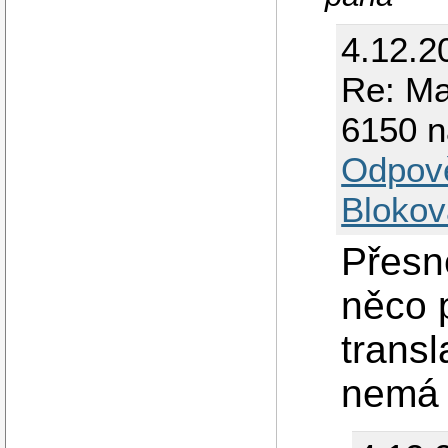
4.12.2
Re: Ma
6150 n
Odpov
Blokov
Přesně
něco p
transl
nemá 