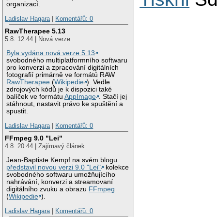
organizací.
Ladislav Hagara
|
Komentářů: 0
RawTherapee 5.13
5.8. 12:44 | Nová verze
Byla vydána nová verze 5.13
svobodného multiplatformního softwaru
pro konverzi a zpracování digitálních
fotografií primárně ve formátů RAW
RawTherapee
(
Wikipedie
). Vedle
zdrojových kódů je k dispozici také
balíček ve formátu
AppImage
. Stačí jej
stáhnout, nastavit právo ke spuštění a
spustit.
Ladislav Hagara
|
Komentářů: 0
FFmpeg 9.0 "Lei"
4.8. 20:44 | Zajímavý článek
Jean-Baptiste Kempf na svém blogu
představil novou verzi 9.0 "Lei"
kolekce
svobodného softwaru umožňujícího
nahrávání, konverzi a streamovaní
digitálního zvuku a obrazu
FFmpeg
(
Wikipedie
).
Ladislav Hagara
|
Komentářů: 0