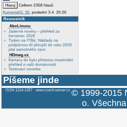
Celkem 2358 hlasů
Komentářů: 30
, poslední 3.4. 20:20
Rozcestník
AbcLinuxu
Jaderné noviny – přehled za
červenec 2026
Týden na ITBiz: Náklady na
podpůrnou AI převýší do roku 2028
plat samotného vývo
HDmag.cz
Kamery do bytu přinesou maximální
přehled o vaší domácnosti
Testovací novinka
Píšeme jinde
ISSN 1214-1267
www.czech-server.cz
© 1999-2015
o.
Všechna 