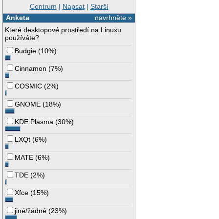
Centrum
|
Napsat
|
Starší
Anketa
navrhněte »
Které desktopové prostředí na Linuxu
používáte?
Budgie
(
10%
)
Cinnamon
(
7%
)
COSMIC
(
2%
)
GNOME
(
18%
)
KDE Plasma
(
30%
)
LXQt
(
6%
)
MATE
(
6%
)
TDE
(
2%
)
Xfce
(
15%
)
jiné/žádné
(
23%
)