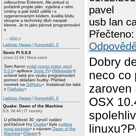
odbouchne Enterem. Ale pokud si
pavel
pořádně projde plán, vyjedná v něm
změny a pak totéž udělá i s
vygenerovaným kódem, kvalita kódu
usb lan c
stoupne a technický dluh naopak
klesne. Je to jako párové programování
s
Přečteno:
…
více »
Odpovědě
Ladislav Hagara
|
Komentářů: 0
Sonic Pi 5.0.0
Dobry de
včera 12:44 | Nová verze
Sam Aaron
vydal novou major verzi
5.0.0
aplikace
Sonic Pi
(
Wikipedie
)
neco co 
určené také pro výuku programování
pomocí skládání hudby. Přehled
zaroven
novinek na
GitHubu
. Instalovat lze také
z
Flathubu
.
OSX 10.
Ladislav Hagara
|
Komentářů: 0
Quake: Dawn of the Machine
spolehliv
8.8. 04:44 | IT novinky
U příležitosti 30. výročí vydání
počítačové hry
Quake
byla
vydána
linuxu?P
nová epizoda
s názvem
Dawn of the
Machine
(
Steam
).