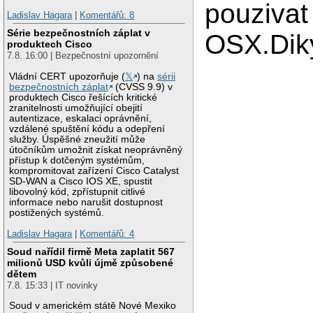
pouzivat
Ladislav Hagara
|
Komentářů: 8
Série bezpečnostních záplat v
OSX.Diky
produktech Cisco
7.8. 16:00 | Bezpečnostní upozornění
Vládní CERT upozorňuje (
𝕏
) na
sérii
bezpečnostních záplat
(CVSS 9.9) v
produktech Cisco řešících kritické
zranitelnosti umožňující obejití
autentizace, eskalaci oprávnění,
vzdálené spuštění kódu a odepření
služby. Úspěšné zneužití může
útočníkům umožnit získat neoprávněný
přístup k dotčeným systémům,
kompromitovat zařízení Cisco Catalyst
SD-WAN a Cisco IOS XE, spustit
libovolný kód, zpřístupnit citlivé
informace nebo narušit dostupnost
postižených systémů.
Ladislav Hagara
|
Komentářů: 4
Soud nařídil firmě Meta zaplatit 567
milionů USD kvůli újmě způsobené
dětem
7.8. 15:33 | IT novinky
Soud v americkém státě Nové Mexiko