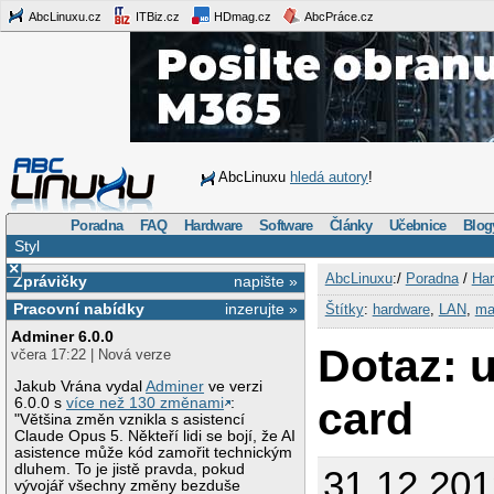
AbcLinuxu.cz
ITBiz.cz
HDmag.cz
AbcPráce.cz
AbcLinuxu
hledá autory
!
Poradna
FAQ
Hardware
Software
Články
Učebnice
Blog
Styl
×
AbcLinuxu
:/
Poradna
/
Har
Zprávičky
napište »
Pracovní nabídky
inzerujte »
Štítky
:
hardware
,
LAN
,
ma
Adminer 6.0.0
Dotaz: 
včera 17:22 | Nová verze
Jakub Vrána vydal
Adminer
ve verzi
card
6.0.0 s
více než 130 změnami
:
"Většina změn vznikla s asistencí
Claude Opus 5. Někteří lidi se bojí, že AI
asistence může kód zamořit technickým
dluhem. To je jistě pravda, pokud
31.12.201
vývojář všechny změny bezduše