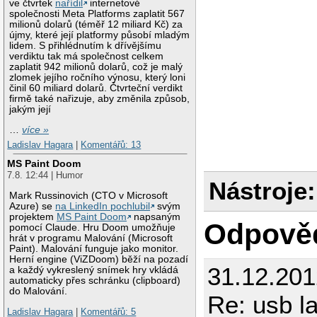
ve čtvrtek
nařídil
internetové
společnosti Meta Platforms zaplatit 567
milionů dolarů (téměř 12 miliard Kč) za
újmy, které její platformy působí mladým
lidem. S přihlédnutím k dřívějšímu
verdiktu tak má společnost celkem
zaplatit 942 milionů dolarů, což je malý
zlomek jejího ročního výnosu, který loni
činil 60 miliard dolarů. Čtvrteční verdikt
firmě také nařizuje, aby změnila způsob,
jakým její
…
více »
Ladislav Hagara
|
Komentářů: 13
MS Paint Doom
7.8. 12:44 | Humor
Nástroje:
Mark Russinovich (CTO v Microsoft
Azure) se
na LinkedIn pochlubil
svým
projektem
MS Paint Doom
napsaným
Odpově
pomocí Claude. Hru Doom umožňuje
hrát v programu Malování (Microsoft
Paint). Malování funguje jako monitor.
Herní engine (ViZDoom) běží na pozadí
31.12.20
a každý vykreslený snímek hry vkládá
automaticky přes schránku (clipboard)
do Malování.
Re: usb l
Ladislav Hagara
|
Komentářů: 5