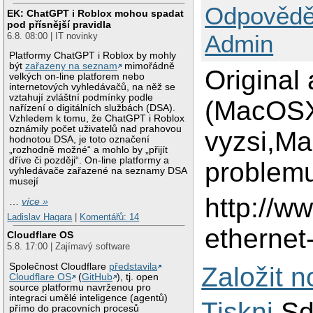
Odpovědě
EK: ChatGPT i Roblox mohou spadat
pod přísnější pravidla
Admin
6.8. 08:00 | IT novinky
Platformy ChatGPT i Roblox by mohly
být
zařazeny na seznam
mimořádně
Original
velkých on-line platforem nebo
internetových vyhledávačů, na něž se
vztahují zvláštní podmínky podle
(MacOSX
nařízení o digitálních službách (DSA).
Vzhledem k tomu, že ChatGPT i Roblox
oznámily počet uživatelů nad prahovou
vyzsi,Ma
hodnotou DSA, je toto označení
„rozhodně možné“ a mohlo by „přijít
dříve či později“. On-line platformy a
problemu
vyhledávače zařazené na seznamy DSA
musejí
http://w
…
více »
Ladislav Hagara
|
Komentářů: 14
ethernet
Cloudflare OS
5.8. 17:00 | Zajímavý software
Společnost Cloudflare
představila
Založit 
Cloudflare OS
(
GitHub
), tj. open
source platformu navrženou pro
integraci umělé inteligence (agentů)
Tiskni
Sd
přímo do pracovních procesů