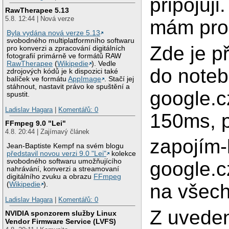
připojuji
RawTherapee 5.13
5.8. 12:44 | Nová verze
mám pro
Byla vydána nová verze 5.13
svobodného multiplatformního softwaru
Zde je p
pro konverzi a zpracování digitálních
fotografií primárně ve formátů RAW
RawTherapee
(
Wikipedie
). Vedle
do noteb
zdrojových kódů je k dispozici také
balíček ve formátu
AppImage
. Stačí jej
stáhnout, nastavit právo ke spuštění a
google.c
spustit.
Ladislav Hagara
|
Komentářů: 0
150ms, p
FFmpeg 9.0 "Lei"
4.8. 20:44 | Zajímavý článek
zapojím-
Jean-Baptiste Kempf na svém blogu
představil novou verzi 9.0 "Lei"
kolekce
svobodného softwaru umožňujícího
google.c
nahrávání, konverzi a streamovaní
digitálního zvuku a obrazu
FFmpeg
na všech
(
Wikipedie
).
Ladislav Hagara
|
Komentářů: 0
Z uvede
NVIDIA sponzorem služby Linux
Vendor Firmware Service (LVFS)