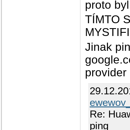
proto byl
TÍMTO 
MYSTIFI
Jinak pi
google.c
provider
29.12.2
ewewov_
Re: Huaw
ping