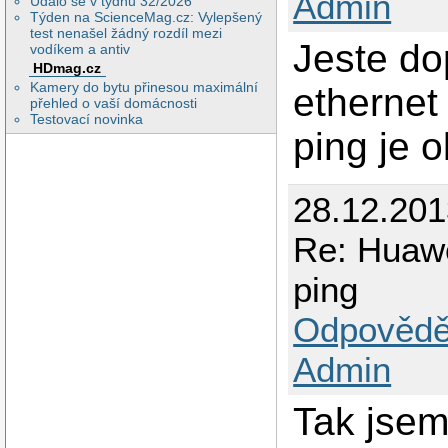
Admin
Událo se v týdnu 32/2026
Týden na ScienceMag.cz: Vylepšený
test nenašel žádný rozdíl mezi
Jeste dop
vodíkem a antiv
HDmag.cz
Kamery do bytu přinesou maximální
ethernet 
přehled o vaší domácnosti
Testovací novinka
ping je 
28.12.201
Re: Huawe
ping
Odpovědě
Admin
Tak jsem