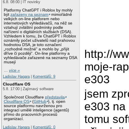
6.8. 08:00 | IT novinky
Platformy ChatGPT i Roblox by mohly
být
zařazeny na seznam
mimořádně
velkých on-line platforem nebo
internetových vyhledávačů, na něž se
vztahují zvláštní podmínky podle
nařízení o digitálních službách (DSA).
Vzhledem k tomu, že ChatGPT i Roblox
oznámily počet uživatelů nad prahovou
hodnotou DSA, je toto označení
„rozhodně možné“ a mohlo by „přijít
http://w
dříve či později“. On-line platformy a
vyhledávače zařazené na seznamy DSA
musejí
moje-ra
…
více »
e303
Ladislav Hagara
|
Komentářů: 9
Cloudflare OS
5.8. 17:00 | Zajímavý software
jsem zp
Společnost Cloudflare
představila
Cloudflare OS
(
GitHub
), tj. open
e303 na 
source platformu navrženou pro
integraci umělé inteligence (agentů)
přímo do pracovních procesů
tomu sof
organizací.
Ladislav Hagara
|
Komentářů: 0