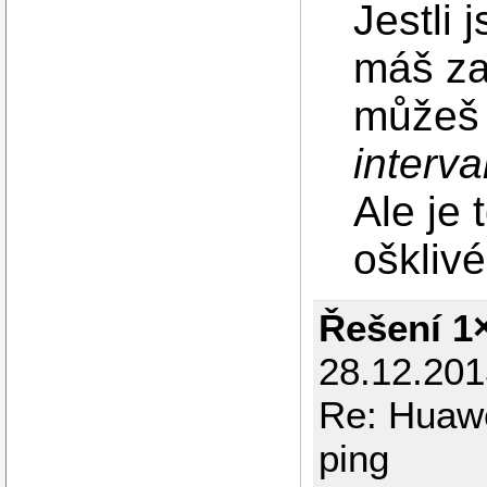
Jestli 
máš za
můžeš
interva
Ale je 
ošklivé
Řešení 1
28.12.201
Re: Huawe
ping