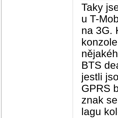
Taky js
u T-Mob
na 3G. 
konzole
nějakéh
BTS dea
jestli j
GPRS by
znak se
lagu ko