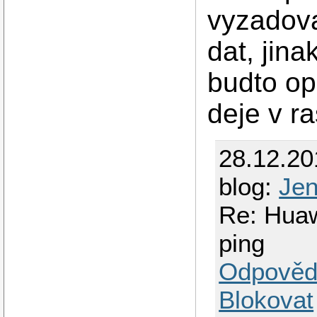
vyzadova
dat, jin
budto op
deje v r
28.12.2
blog:
Je
Re: Huaw
ping
Odpověd
Blokovat