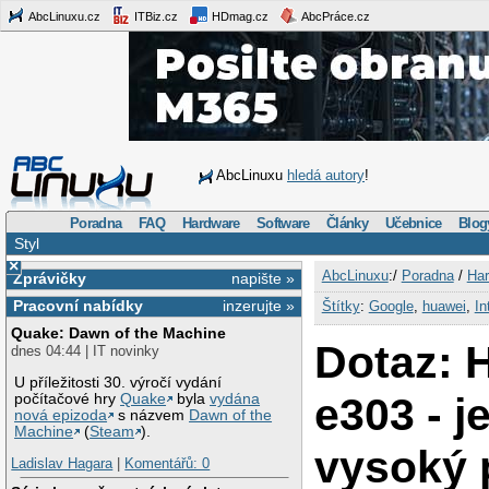
AbcLinuxu.cz
ITBiz.cz
HDmag.cz
AbcPráce.cz
AbcLinuxu
hledá autory
!
Poradna
FAQ
Hardware
Software
Články
Učebnice
Blog
Styl
×
AbcLinuxu
:/
Poradna
/
Har
Zprávičky
napište »
Pracovní nabídky
inzerujte »
Štítky
:
Google
,
huawei
,
In
Quake: Dawn of the Machine
Dotaz: 
dnes 04:44 | IT novinky
U příležitosti 30. výročí vydání
e303 - j
počítačové hry
Quake
byla
vydána
nová epizoda
s názvem
Dawn of the
Machine
(
Steam
).
vysoký 
Ladislav Hagara
|
Komentářů: 0