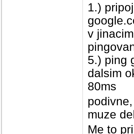
1.) pripo
google.c
v jinaci
pingovan
5.) ping
dalsim o
80ms
podivne,
muze dela
Me to pr