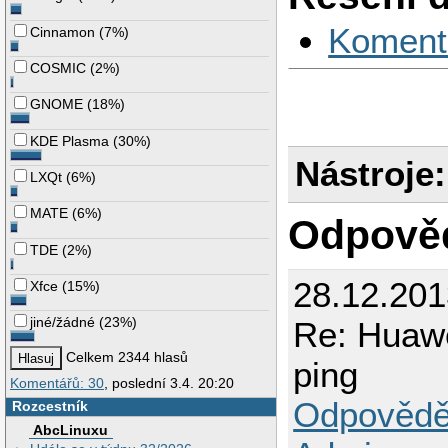
Koment
Cinnamon
(
7%
)
COSMIC
(
2%
)
GNOME
(
18%
)
KDE Plasma
(
30%
)
Nástroje:
LXQt
(
6%
)
MATE
(
6%
)
Odpově
TDE
(
2%
)
28.12.201
Xfce
(
15%
)
jiné/žádné
(
23%
)
Re: Huawe
Celkem 2344 hlasů
ping
Komentářů: 30
, poslední 3.4. 20:20
Odpovědě
Rozcestník
AbcLinuxu