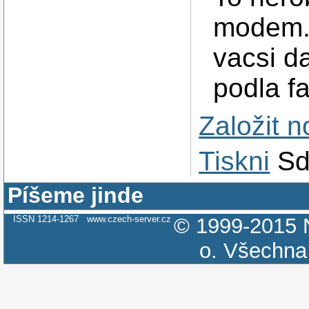
modem. 
vacsi da
podla f
Založit 
Tiskni
Sd
Píšeme jinde
ISSN 1214-1267
www.czech-server.cz
© 1999-2015
o.
Všechna 