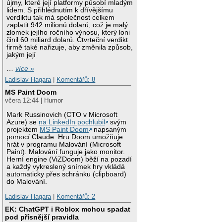
újmy, které její platformy působí mladým
lidem. S přihlédnutím k dřívějšímu
verdiktu tak má společnost celkem
zaplatit 942 milionů dolarů, což je malý
zlomek jejího ročního výnosu, který loni
činil 60 miliard dolarů. Čtvrteční verdikt
firmě také nařizuje, aby změnila způsob,
jakým její
…
více »
Ladislav Hagara
|
Komentářů: 8
MS Paint Doom
včera 12:44 | Humor
Mark Russinovich (CTO v Microsoft
Azure) se
na LinkedIn pochlubil
svým
projektem
MS Paint Doom
napsaným
pomocí Claude. Hru Doom umožňuje
hrát v programu Malování (Microsoft
Paint). Malování funguje jako monitor.
Herní engine (ViZDoom) běží na pozadí
a každý vykreslený snímek hry vkládá
automaticky přes schránku (clipboard)
do Malování.
Ladislav Hagara
|
Komentářů: 2
EK: ChatGPT i Roblox mohou spadat
pod přísnější pravidla