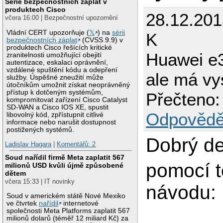
Série bezpečnostních záplat v
produktech Cisco
28.12.2013
včera 16:00 | Bezpečnostní upozornění
Vládní CERT upozorňuje (
𝕏
) na
sérii
K
bezpečnostních záplat
(CVSS 9.9) v
produktech Cisco řešících kritické
Huawei e3
zranitelnosti umožňující obejití
autentizace, eskalaci oprávnění,
vzdálené spuštění kódu a odepření
ale má vy
služby. Úspěšné zneužití může
útočníkům umožnit získat neoprávněný
přístup k dotčeným systémům,
Přečteno:
kompromitovat zařízení Cisco Catalyst
SD-WAN a Cisco IOS XE, spustit
Odpovědě
libovolný kód, zpřístupnit citlivé
informace nebo narušit dostupnost
postižených systémů.
Dobrý de
Ladislav Hagara
|
Komentářů: 2
Soud nařídil firmě Meta zaplatit 567
pomocí t
milionů USD kvůli újmě způsobené
dětem
včera 15:33 | IT novinky
návodu:
Soud v americkém státě Nové Mexiko
ve čtvrtek
nařídil
internetové
společnosti Meta Platforms zaplatit 567
milionů dolarů (téměř 12 miliard Kč) za