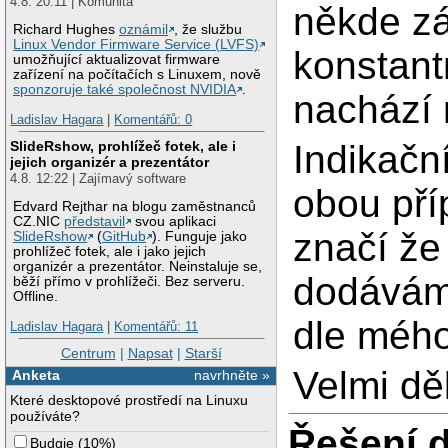
4.8. 20:11 | Komunita
někde z
Richard Hughes
oznámil
, že službu
Linux Vendor Firmware Service (LVFS)
konstant
umožňující aktualizovat firmware
zařízení na počítačích s Linuxem, nově
sponzoruje také společnost NVIDIA
.
nachází 
Ladislav Hagara
|
Komentářů: 0
SlideRshow, prohlížeč fotek, ale i
Indikačn
jejich organizér a prezentátor
4.8. 12:22 | Zajímavý software
obou pří
Edvard Rejthar na blogu zaměstnanců
CZ.NIC
představil
svou aplikaci
značí že 
SlideRshow
(
GitHub
). Funguje jako
prohlížeč fotek, ale i jako jejich
organizér a prezentátor. Neinstaluje se,
dodávám 
běží přímo v prohlížeči. Bez serveru.
Offline.
dle mého
Ladislav Hagara
|
Komentářů: 11
Centrum
|
Napsat
|
Starší
Velmi dě
Anketa
navrhněte »
Které desktopové prostředí na Linuxu
používáte?
Řešení 
Budgie
(
10%
)