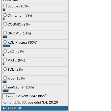
Budgie
(
10%
)
Cinnamon
(
7%
)
COSMIC
(
2%
)
GNOME
(
18%
)
KDE Plasma
(
30%
)
LXQt
(
6%
)
MATE
(
6%
)
TDE
(
2%
)
Xfce
(
15%
)
jiné/žádné
(
23%
)
Celkem 2342 hlasů
Komentářů: 30
, poslední 3.4. 20:20
Rozcestník