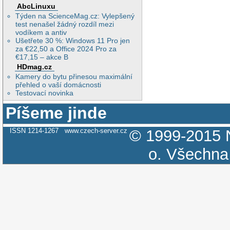
AbcLinuxu
Týden na ScienceMag.cz: Vylepšený
test nenašel žádný rozdíl mezi
vodíkem a antiv
Ušetřete 30 %: Windows 11 Pro jen
za €22,50 a Office 2024 Pro za
€17,15 – akce B
HDmag.cz
Kamery do bytu přinesou maximální
přehled o vaší domácnosti
Testovací novinka
Píšeme jinde
ISSN 1214-1267
www.czech-server.cz
© 1999-2015
o.
Všechna 