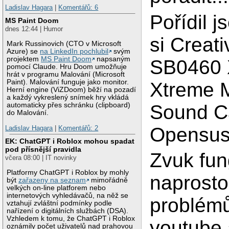
Ladislav Hagara
|
Komentářů: 6
Pořídil j
MS Paint Doom
dnes 12:44 | Humor
si Creat
Mark Russinovich (CTO v Microsoft
Azure) se
na LinkedIn pochlubil
svým
projektem
MS Paint Doom
napsaným
SB0460 
pomocí Claude. Hru Doom umožňuje
hrát v programu Malování (Microsoft
Paint). Malování funguje jako monitor.
Xtreme 
Herní engine (ViZDoom) běží na pozadí
a každý vykreslený snímek hry vkládá
Sound C
automaticky přes schránku (clipboard)
do Malování.
Opensus
Ladislav Hagara
|
Komentářů: 2
EK: ChatGPT i Roblox mohou spadat
pod přísnější pravidla
Zvuk fun
včera 08:00 | IT novinky
Platformy ChatGPT i Roblox by mohly
naprosto
být
zařazeny na seznam
mimořádně
velkých on-line platforem nebo
internetových vyhledávačů, na něž se
problém
vztahují zvláštní podmínky podle
nařízení o digitálních službách (DSA).
Vzhledem k tomu, že ChatGPT i Roblox
youtube 
oznámily počet uživatelů nad prahovou