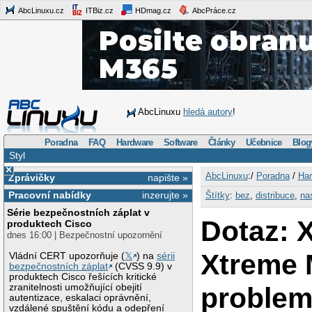
AbcLinuxu.cz
ITBiz.cz
HDmag.cz
AbcPráce.cz
AbcLinuxu
hledá autory
!
Poradna
FAQ
Hardware
Software
Články
Učebnice
Blog
Styl
×
AbcLinuxu
:/
Poradna
/
Har
Zprávičky
napište »
Pracovní nabídky
inzerujte »
Štítky
:
bez
,
distribuce
,
na
Série bezpečnostních záplat v
Dotaz: X
produktech Cisco
dnes 16:00 | Bezpečnostní upozornění
Xtreme 
Vládní CERT upozorňuje (
𝕏
) na
sérii
bezpečnostních záplat
(CVSS 9.9) v
produktech Cisco řešících kritické
problem
zranitelnosti umožňující obejití
autentizace, eskalaci oprávnění,
vzdálené spuštění kódu a odepření