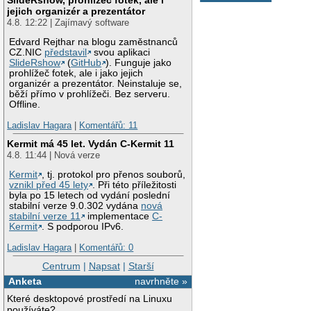
jejich organizér a prezentátor
4.8. 12:22 | Zajímavý software
Edvard Rejthar na blogu zaměstnanců
CZ.NIC
představil
svou aplikaci
SlideRshow
(
GitHub
). Funguje jako
prohlížeč fotek, ale i jako jejich
organizér a prezentátor. Neinstaluje se,
běží přímo v prohlížeči. Bez serveru.
Offline.
Ladislav Hagara
|
Komentářů: 11
Kermit má 45 let. Vydán C-Kermit 11
4.8. 11:44 | Nová verze
Kermit
, tj. protokol pro přenos souborů,
vznikl před 45 lety
. Při této příležitosti
byla po 15 letech od vydání poslední
stabilní verze 9.0.302 vydána
nová
stabilní verze 11
implementace
C-
Kermit
. S podporou IPv6.
Ladislav Hagara
|
Komentářů: 0
Centrum
|
Napsat
|
Starší
Anketa
navrhněte »
Které desktopové prostředí na Linuxu
používáte?