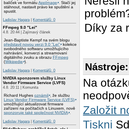
Neřešil 
balíček ve formátu
AppImage
. Stačí jej
stáhnout, nastavit právo ke spuštění a
problém
spustit.
Ladislav Hagara
|
Komentářů: 0
Díky za 
FFmpeg 9.0 "Lei"
4.8. 20:44 | Zajímavý článek
Jean-Baptiste Kempf na svém blogu
představil novou verzi 9.0 "Lei"
kolekce
svobodného softwaru umožňujícího
nahrávání, konverzi a streamovaní
digitálního zvuku a obrazu
FFmpeg
(
Wikipedie
).
Nástroje:
Ladislav Hagara
|
Komentářů: 0
NVIDIA sponzorem služby Linux
Na otázk
Vendor Firmware Service (LVFS)
4.8. 20:11 | Komunita
neodpově
Richard Hughes
oznámil
, že službu
Linux Vendor Firmware Service (LVFS)
umožňující aktualizovat firmware
Založit 
zařízení na počítačích s Linuxem, nově
sponzoruje také společnost NVIDIA
.
Tiskni
Sd
Ladislav Hagara
|
Komentářů: 0
SlideRshow, prohlížeč fotek, ale i