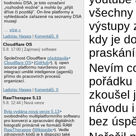
hodnotou DSA, je toto označení
„rozhodně možné“ a mohlo by „přijít
všechny
dříve či později“. On-line platformy a
vyhledávače zařazené na seznamy DSA
musejí
výstupy 
…
více »
kdy je d
Ladislav Hagara
|
Komentářů: 8
Cloudflare OS
praskán
5.8. 17:00 | Zajímavý software
Společnost Cloudflare
představila
Cloudflare OS
(
GitHub
), tj. open
Nevím co
source platformu navrženou pro
integraci umělé inteligence (agentů)
přímo do pracovních procesů
pořádku h
organizací.
Ladislav Hagara
|
Komentářů: 0
zkoušel 
RawTherapee 5.13
5.8. 12:44 | Nová verze
návodu i
Byla vydána nová verze 5.13
svobodného multiplatformního softwaru
bez úsp
pro konverzi a zpracování digitálních
fotografií primárně ve formátů RAW
RawTherapee
(
Wikipedie
). Vedle
zdrojových kódů je k dispozici také