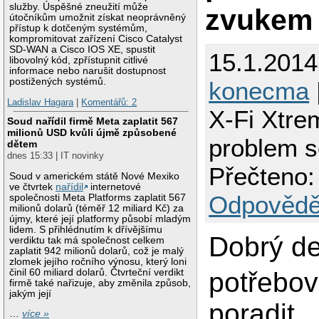
služby. Úspěšné zneužití může
zvukem
útočníkům umožnit získat neoprávněný
přístup k dotčeným systémům,
kompromitovat zařízení Cisco Catalyst
SD-WAN a Cisco IOS XE, spustit
15.1.2014
libovolný kód, zpřístupnit citlivé
informace nebo narušit dostupnost
postižených systémů.
konecma
Ladislav Hagara
|
Komentářů: 2
X-Fi Xtre
Soud nařídil firmě Meta zaplatit 567
milionů USD kvůli újmě způsobené
problem 
dětem
dnes 15:33 | IT novinky
Přečteno:
Soud v americkém státě Nové Mexiko
ve čtvrtek
nařídil
internetové
Odpovědě
společnosti Meta Platforms zaplatit 567
milionů dolarů (téměř 12 miliard Kč) za
újmy, které její platformy působí mladým
lidem. S přihlédnutím k dřívějšímu
Dobrý de
verdiktu tak má společnost celkem
zaplatit 942 milionů dolarů, což je malý
zlomek jejího ročního výnosu, který loni
činil 60 miliard dolarů. Čtvrteční verdikt
potřebov
firmě také nařizuje, aby změnila způsob,
jakým její
poradit...
…
více »