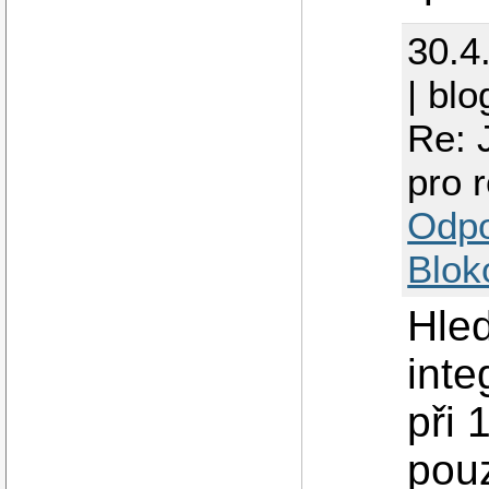
30.4
| blo
Re: 
pro 
Odp
Blok
Hled
inte
při 
pouz