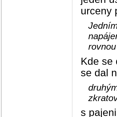
urceny 
Jedním
napáje
rovnou
Kde se 
se dal 
druhým 
zkratov
s paje