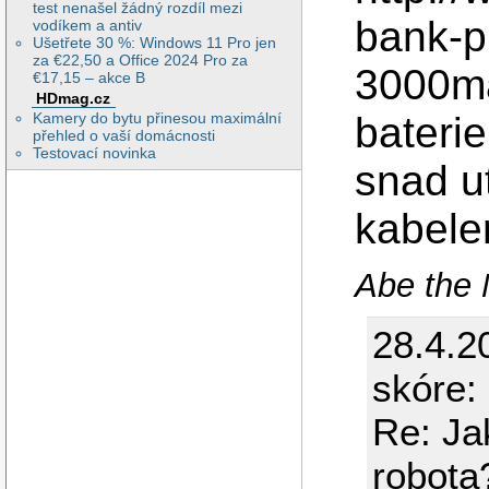
test nenašel žádný rozdíl mezi
bank-p
vodíkem a antiv
Ušetřete 30 %: Windows 11 Pro jen
za €22,50 a Office 2024 Pro za
3000ma
€17,15 – akce B
HDmag.cz
bateri
Kamery do bytu přinesou maximální
přehled o vaší domácnosti
Testovací novinka
snad u
kabele
Abe the
28.4.2
skóre:
Re: Ja
robota