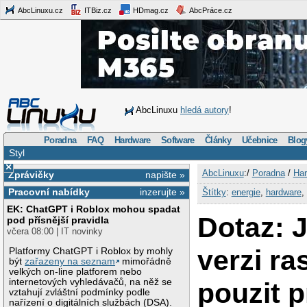
AbcLinuxu.cz
ITBiz.cz
HDmag.cz
AbcPráce.cz
AbcLinuxu
hledá autory
!
Poradna
FAQ
Hardware
Software
Články
Učebnice
Blog
Styl
×
AbcLinuxu
:/
Poradna
/
Har
Zprávičky
napište »
Pracovní nabídky
inzerujte »
Štítky
:
energie
,
hardware
,
EK: ChatGPT i Roblox mohou spadat
Dotaz: 
pod přísnější pravidla
včera 08:00 | IT novinky
verzi ra
Platformy ChatGPT i Roblox by mohly
být
zařazeny na seznam
mimořádně
velkých on-line platforem nebo
internetových vyhledávačů, na něž se
pouzit p
vztahují zvláštní podmínky podle
nařízení o digitálních službách (DSA).