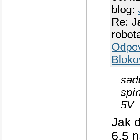
blog:
Re: J
robot
Odpo
Bloko
sad
spí
5V
Jak d
6,5 n