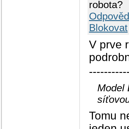
robota?
Odpověd
Blokovat
V prve 
podrob
----------
Model 
síťovo
Tomu n
jeden u