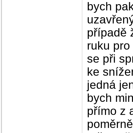
bych pak
uzavřený
případě 
ruku pro
se při s
ke sníže
jedná jen
bych min
přímo z 
poměrně 