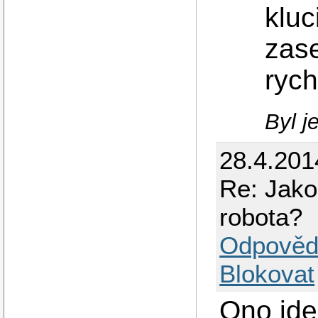
kluc
zase
rych
Byl j
28.4.201
Re: Jakou
robota?
Odpověd
Blokovat
Ono jde