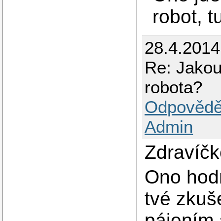
robot, t
28.4.201
Re: Jakou 
robota?
Odpovědě
Admin
Zdravíčk
Ono hodn
tvé zkuš
pájením 