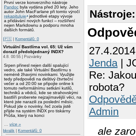
První verze konverzního nástroje
Pandoc
byla vydána před 20 lety. Jeho
Nástroje:
autor John MacFarlane při tomto výročí
rekapituluje
jednotlivé etapy vývoje
a přidávání nových funkcí – rozšíření
nejen Markdownu a podporu mnoha
Odpově
dalších formátů.
|🇵🇸
|
Komentářů: 0
Virtuální Bastlírna vol. 65: Už vám
27.4.201
dorazil předobjednaný INDX?
4.8. 00:55 | Pozvánky
Jenda
| J
Srpen přinesl nejen další spalující
vedro, ale také Virtuální Bastlírnu s
Re: Jakou 
neméně žhavými novinkami. Využijte
tedy předpovědi na deštivý čtvrteční
robota?
večer a od 20:00 se připojte online k
tomuto neformálnímu setkání kutilů,
techniků a vědců, kde se strahovskými
Odpovědě
bastlíři proberete nejzajímavější věci, na
které jste narazili za poslední měsíc.
Pokud jde o novinky, řeč zcela jistě
Admin
přijde na systém INDX pro tiskárny
Průša, který na konci
…
více »
ale zaro
bkralik
|
Komentářů: 0