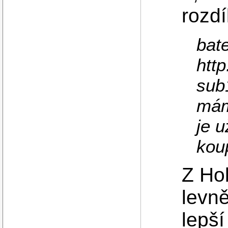
rozdí
bate
htt
sub
mám
je u
kou
Z Ho
levn
lepší