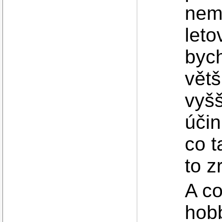
nem
leto
bych
větš
vyšš
účin
co t
to z
A co
hob