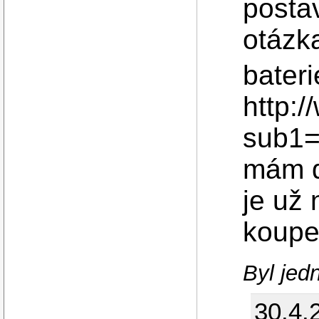
postav
otázk
bateri
http:
sub1
mám d
je už 
koupe
Byl jed
30.4.