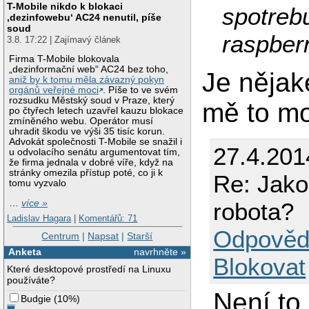
T-Mobile nikdo k blokaci
spotreb
‚dezinfowebu‘ AC24 nenutil, píše
soud
raspberr
3.8. 17:22 | Zajímavý článek
Firma T-Mobile blokovala
„dezinformační web“ AC24 bez toho,
Je nějak
aniž by k tomu měla závazný pokyn
orgánů veřejné moci
. Píše to ve svém
rozsudku Městský soud v Praze, který
mě to m
po čtyřech letech uzavřel kauzu blokace
zmíněného webu. Operátor musí
uhradit škodu ve výši 35 tisíc korun.
Advokát společnosti T-Mobile se snažil i
27.4.201
u odvolacího senátu argumentovat tím,
že firma jednala v dobré víře, když na
stránky omezila přístup poté, co ji k
Re: Jakou
tomu vyzvalo
robota?
…
více »
Ladislav Hagara
|
Komentářů: 71
Odpověd
Centrum
|
Napsat
|
Starší
Anketa
navrhněte »
Blokovat
Které desktopové prostředí na Linuxu
používáte?
Není to
Budgie
(
10%
)