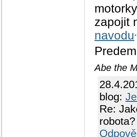
motorky
zapojit 
navodu
Predem 
Abe the M
28.4.20
blog:
Je
Re: Jak
robota?
Odpově