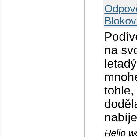
Odpov
Blokov
Podíve
na svo
letad
mnohe
tohle
doděla
nabíje
Hello w