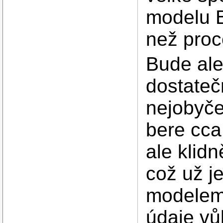
modelu B
než proc
Bude ale
dostateč
nejobyče
bere cca
ale klid
což už je
modelem 
údaje vů