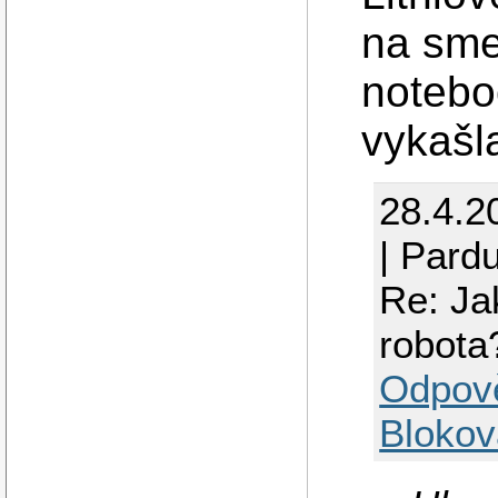
na sme
notebo
vykašla
28.4.2
| Pard
Re: Ja
robota
Odpov
Blokov