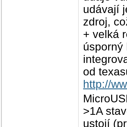
udávají 
zdroj, c
+ velká 
úsporný 
integro
od texas
http://w
MicroUSB
>1A stav
ustojí (