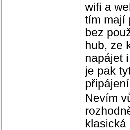
wifi a w
tím mají
bez použ
hub, ze 
napájet 
je pak ty
připájen
Nevím vů
rozhodně
klasická