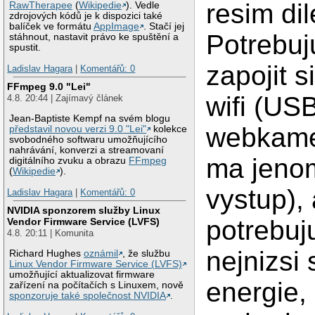
resim di
RawTherapee
(
Wikipedie
). Vedle
zdrojových kódů je k dispozici také
balíček ve formátu
AppImage
. Stačí jej
Potrebuj
stáhnout, nastavit právo ke spuštění a
spustit.
zapojit s
Ladislav Hagara
|
Komentářů: 0
FFmpeg 9.0 "Lei"
wifi (USB
4.8. 20:44 | Zajímavý článek
Jean-Baptiste Kempf na svém blogu
webkame
představil novou verzi 9.0 "Lei"
kolekce
svobodného softwaru umožňujícího
nahrávání, konverzi a streamovaní
ma jeno
digitálního zvuku a obrazu
FFmpeg
(
Wikipedie
).
vystup),
Ladislav Hagara
|
Komentářů: 0
NVIDIA sponzorem služby Linux
potrebuj
Vendor Firmware Service (LVFS)
4.8. 20:11 | Komunita
nejnizsi
Richard Hughes
oznámil
, že službu
Linux Vendor Firmware Service (LVFS)
umožňující aktualizovat firmware
energie,
zařízení na počítačích s Linuxem, nově
sponzoruje také společnost NVIDIA
.