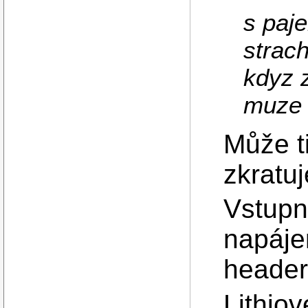
s paj
strach
kdyz z
muze 
Může t
zkratuj
Vstupní
napájen
header
Lithio