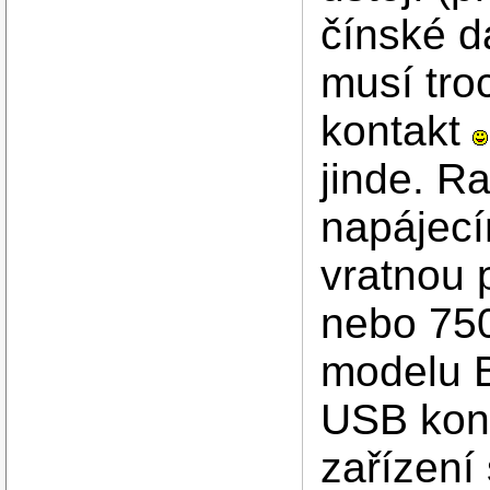
čínské d
musí tro
kontakt
jinde. R
napájec
vratnou 
nebo 75
modelu 
USB kon
zařízení