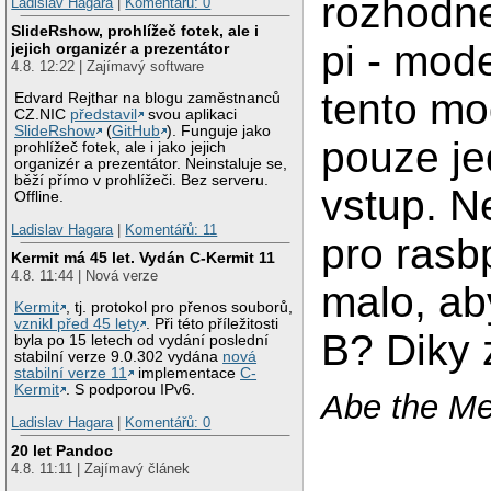
rozhodne
Ladislav Hagara
|
Komentářů: 0
SlideRshow, prohlížeč fotek, ale i
pi - mod
jejich organizér a prezentátor
4.8. 12:22 | Zajímavý software
tento m
Edvard Rejthar na blogu zaměstnanců
CZ.NIC
představil
svou aplikaci
SlideRshow
(
GitHub
). Funguje jako
pouze j
prohlížeč fotek, ale i jako jejich
organizér a prezentátor. Neinstaluje se,
běží přímo v prohlížeči. Bez serveru.
vstup. N
Offline.
Ladislav Hagara
|
Komentářů: 11
pro rasbp
Kermit má 45 let. Vydán C-Kermit 11
4.8. 11:44 | Nová verze
malo, ab
Kermit
, tj. protokol pro přenos souborů,
vznikl před 45 lety
. Při této příležitosti
B? Diky
byla po 15 letech od vydání poslední
stabilní verze 9.0.302 vydána
nová
stabilní verze 11
implementace
C-
Kermit
. S podporou IPv6.
Abe the Me
Ladislav Hagara
|
Komentářů: 0
20 let Pandoc
4.8. 11:11 | Zajímavý článek