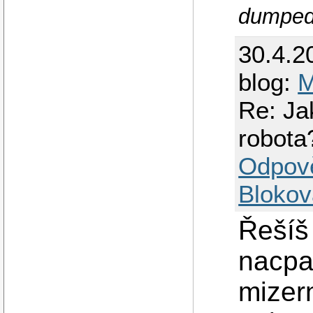
dumped
30.4.2
blog:
M
Re: Ja
robota
Odpov
Blokov
Řešíš
nacpat
mizern