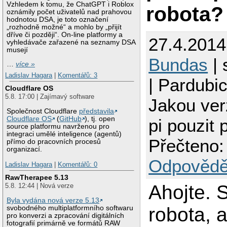
Vzhledem k tomu, že ChatGPT i Roblox
robota?
oznámily počet uživatelů nad prahovou
hodnotou DSA, je toto označení
„rozhodně možné“ a mohlo by „přijít
dříve či později“. On-line platformy a
27.4.2014
vyhledávače zařazené na seznamy DSA
musejí
Bundas
| 
…
více »
Ladislav Hagara
|
Komentářů: 3
| Pardubi
Cloudflare OS
5.8. 17:00 | Zajímavý software
Jakou ver
Společnost Cloudflare
představila
Cloudflare OS
(
GitHub
), tj. open
pi pouzit 
source platformu navrženou pro
integraci umělé inteligence (agentů)
Přečteno:
přímo do pracovních procesů
organizací.
Odpovědě
Ladislav Hagara
|
Komentářů: 0
RawTherapee 5.13
Ahojte. 
5.8. 12:44 | Nová verze
Byla vydána nová verze 5.13
robota, a
svobodného multiplatformního softwaru
pro konverzi a zpracování digitálních
fotografií primárně ve formátů RAW