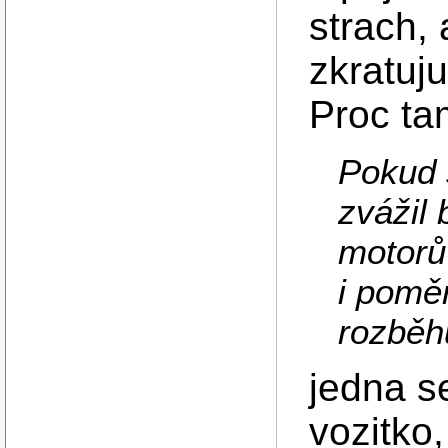
strach, 
zkratuju
Proc ta
Pokud 
zvážil
motorů
i pomě
rozběh
jedna s
vozitko