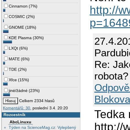
http://
Cinnamon
(
7%
)
COSMIC
(
2%
)
p=1648
GNOME
(
18%
)
27.4.20
KDE Plasma
(
30%
)
LXQt
(
6%
)
Pardubi
MATE
(
6%
)
Re: Jak
TDE
(
2%
)
robota?
Xfce
(
15%
)
Odpově
jiné/žádné
(
23%
)
Blokova
Celkem 2334 hlasů
Komentářů: 30
, poslední 3.4. 20:20
Tedka 
Rozcestník
AbcLinuxu
http:/
Týden na ScienceMag.cz: Vylepšený