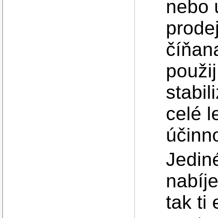
nebo u
prodej
číňan
použi
stabil
celé 
účinn
Jedin
nabíje
tak ti