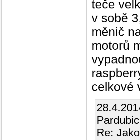
teče vel
v sobě 3
měnič na
motorů m
vypadnou
raspberr
celkové v
28.4.201
Pardubic
Re: Jakou