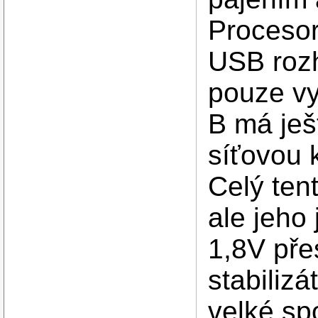
Procesor
USB rozh
pouze vy
B má ješ
síťovou 
Celý ten
ale jeho
1,8V pře
stabiliz
velké sp