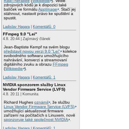
RawTherapee
(
Wikipedie
). Vedle
zdrojových kódů je k dispozici také
balíček ve formátu
AppImage
. Stačí jej
stáhnout, nastavit právo ke spuštění a
spustit.
Ladislav Hagara
|
Komentářů: 0
FFmpeg 9.0 "Lei"
4.8. 20:44 | Zajímavý článek
Jean-Baptiste Kempf na svém blogu
představil novou verzi 9.0 "Lei"
kolekce
svobodného softwaru umožňujícího
nahrávání, konverzi a streamovaní
digitálního zvuku a obrazu
FFmpeg
(
Wikipedie
).
Ladislav Hagara
|
Komentářů: 1
NVIDIA sponzorem služby Linux
Vendor Firmware Service (LVFS)
4.8. 20:11 | Komunita
Richard Hughes
oznámil
, že službu
Linux Vendor Firmware Service (LVFS)
umožňující aktualizovat firmware
zařízení na počítačích s Linuxem, nově
sponzoruje také společnost NVIDIA
.
Ladislav Hagara
|
Komentářů: 1