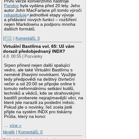
První verze konverzního nástroje
Pandoc
byla vydána před 20 lety. Jeho
autor John MacFarlane při tomto výročí
rekapituluje
jednotlivé etapy vývoje
a přidávání nových funkcí – rozšíření
nejen Markdownu a podporu mnoha
dalších formátů.
|🇵🇸
|
Komentářů: 0
Virtuální Bastlírna vol. 65: Už vám
dorazil předobjednaný INDX?
4.8. 00:55 | Pozvánky
Srpen přinesl nejen další spalující
vedro, ale také Virtuální Bastlírnu s
neméně žhavými novinkami. Využijte
tedy předpovědi na deštivý čtvrteční
večer a od 20:00 se připojte online k
tomuto neformálnímu setkání kutilů,
techniků a vědců, kde se strahovskými
bastlíři proberete nejzajímavější věci, na
které jste narazili za poslední měsíc.
Pokud jde o novinky, řeč zcela jistě
přijde na systém INDX pro tiskárny
Průša, který na konci
…
více »
bkralik
|
Komentářů: 0