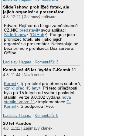
SlideRshow, prohlížeč fotek, ale i
jejich organizér a prezentátor
4.8. 12:22 | Zajímavý software
Edvard Rejthar na blogu zaměstnanců
CZ.NIC
představil
svou aplikaci
SlideRshow
(
GitHub
). Funguje jako
prohlížeč fotek, ale i jako jejich
organizér a prezentátor. Neinstaluje se,
běží přímo v prohlížeči. Bez serveru.
Offline.
Ladislav Hagara
|
Komentářů: 3
Kermit má 45 let. Vydán C-Kermit 11
4.8. 11:44 | Nová verze
Kermit
, tj. protokol pro přenos souborů,
vznikl před 45 lety
. Při této příležitosti
byla po 15 letech od vydání poslední
stabilní verze 9.0.302 vydána
nová
stabilní verze 11
implementace
C-
Kermit
. S podporou IPv6.
Ladislav Hagara
|
Komentářů: 0
20 let Pandoc
4.8. 11:11 | Zajímavý článek