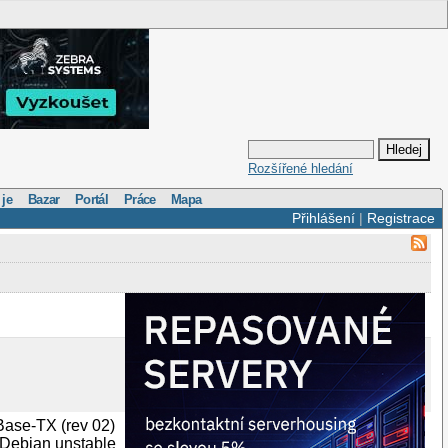
Rozšířené hledání
 je
Bazar
Portál
Práce
Mapa
Přihlášení
|
Registrace
ase-TX (rev 02)
 Debian unstable