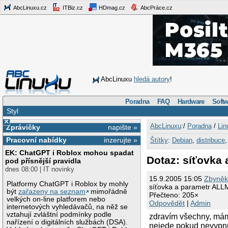
AbcLinuxu.cz
ITBiz.cz
HDmag.cz
AbcPráce.cz
AbcLinuxu
hledá autory
!
Poradna
FAQ
Hardware
Softw
Styl
×
AbcLinuxu
:/
Poradna
/
Lin
Zprávičky
napište »
Pracovní nabídky
inzerujte »
Štítky
:
Debian
,
distribuce
EK: ChatGPT i Roblox mohou spadat
Dotaz: síťovka
pod přísnější pravidla
dnes 08:00 | IT novinky
15.9.2005 15:05
Zbyněk
Platformy ChatGPT i Roblox by mohly
síťovka a parametr AL
být
zařazeny na seznam
mimořádně
Přečteno: 205×
velkých on-line platforem nebo
Odpovědět
|
Admin
internetových vyhledávačů, na něž se
vztahují zvláštní podmínky podle
zdravím všechny, má
nařízení o digitálních službách (DSA).
nejede pokud nevypnu