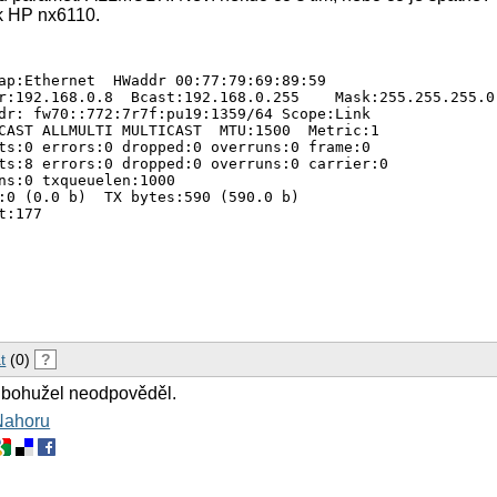
ok HP nx6110.
ap:Ethernet  HWaddr 00:77:79:69:89:59

r:192.168.0.8  Bcast:192.168.0.255    Mask:255.255.255.0

dr: fw70::772:7r7f:pu19:1359/64 Scope:Link

CAST ALLMULTI MULTICAST  MTU:1500  Metric:1

ts:0 errors:0 dropped:0 overruns:0 frame:0

ts:8 errors:0 dropped:0 overruns:0 carrier:0

ns:0 txqueuelen:1000

:0 (0.0 b)  TX bytes:590 (590.0 b)

:177

t
(0)
?
 bohužel neodpověděl.
Nahoru