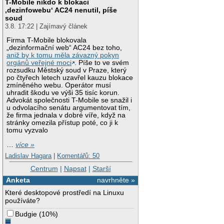
T-Mobile nikdo k blokaci
‚dezinfowebu‘ AC24 nenutil, píše
soud
3.8. 17:22 | Zajímavý článek
Firma T-Mobile blokovala
„dezinformační web“ AC24 bez toho,
aniž by k tomu měla závazný pokyn
orgánů veřejné moci
. Píše to ve svém
rozsudku Městský soud v Praze, který
po čtyřech letech uzavřel kauzu blokace
zmíněného webu. Operátor musí
uhradit škodu ve výši 35 tisíc korun.
Advokát společnosti T-Mobile se snažil i
u odvolacího senátu argumentovat tím,
že firma jednala v dobré víře, když na
stránky omezila přístup poté, co ji k
tomu vyzvalo
…
více »
Ladislav Hagara
|
Komentářů: 50
Centrum
|
Napsat
|
Starší
Anketa
navrhněte »
Které desktopové prostředí na Linuxu
používáte?
Budgie
(
10%
)