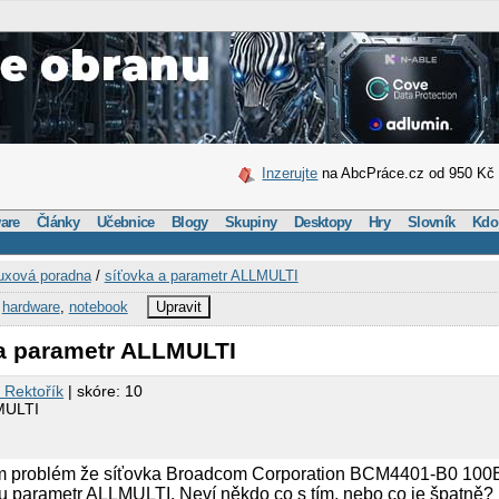
Inzerujte
na AbcPráce.cz od 950 Kč
are
Články
Učebnice
Blogy
Skupiny
Desktopy
Hry
Slovník
Kdo
uxová poradna
/
síťovka a parametr ALLMULTI
,
hardware
,
notebook
Upravit
 a parametr ALLMULTI
 Rektořík
| skóre: 10
LMULTI
m problém že síťovka Broadcom Corporation BCM4401-B0 100B
 parametr ALLMULTI. Neví někdo co s tím, nebo co je špatně?