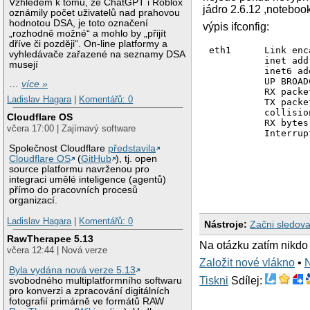
Vzhledem k tomu, že ChatGPT i Roblox
jádro 2.6.12 ,notebo
oznámily počet uživatelů nad prahovou
hodnotou DSA, je toto označení
výpis ifconfig:
„rozhodně možné“ a mohlo by „přijít
dříve či později“. On-line platformy a
eth1      Link enc
vyhledávače zařazené na seznamy DSA
          inet add
musejí
          inet6 ad
          UP BROAD
…
více »
          RX packe
Ladislav Hagara
|
Komentářů: 0
          TX packe
          collisio
Cloudflare OS
          RX bytes
včera 17:00 | Zajímavý software
          Interrupt
Společnost Cloudflare
představila
Cloudflare OS
(
GitHub
), tj. open
source platformu navrženou pro
integraci umělé inteligence (agentů)
přímo do pracovních procesů
organizací.
Ladislav Hagara
|
Komentářů: 0
Nástroje:
Začni sledova
RawTherapee 5.13
Na otázku zatím nikdo
včera 12:44 | Nová verze
Založit nové vlákno
•
Byla vydána nová verze 5.13
Tiskni
Sdílej:
svobodného multiplatformního softwaru
pro konverzi a zpracování digitálních
fotografií primárně ve formátů RAW