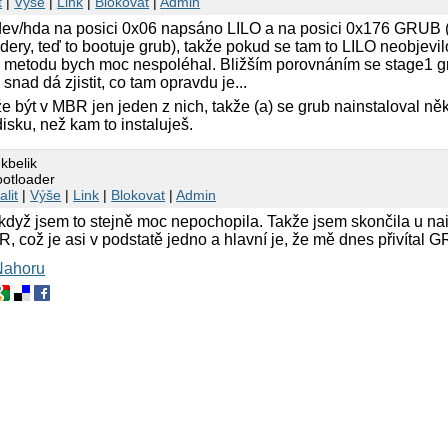
t
|
Výše
|
Link
|
Blokovat
|
Admin
dev/hda na posici 0x06 napsáno LILO a na posici 0x176 GRUB 
ery, teď to bootuje grub), takže pokud se tam to LILO neobjevi
 metodu bych moc nespoléhal. Bližším porovnáním se stage1 g
e snad dá zjistit, co tam opravdu je...
být v MBR jen jeden z nich, takže (a) se grub nainstaloval něk
disku, než kam to instaluješ.
kbelik
ootloader
alit
|
Výše
|
Link
|
Blokovat
|
Admin
i když jsem to stejně moc nepochopila. Takže jsem skončila u na
což je asi v podstatě jedno a hlavní je, že mě dnes přivítal G
Nahoru