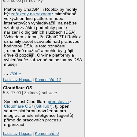
6.8. 08:00 | IT novinky
Platformy ChatGPT i Roblox by mohly
být
zařazeny na seznam
mimořádně
velkých on-line platforem nebo
internetových vyhledávačů, na něž se
vztahují zvláštní podmínky podle
nařízení o digitálních službách (DSA).
Vzhledem k tomu, že ChatGPT i Roblox
oznámily počet uživatelů nad prahovou
hodnotou DSA, je toto označení
„rozhodně možné“ a mohlo by „přijít
dříve či později“. On-line platformy a
vyhledávače zařazené na seznamy DSA
musejí
…
více »
Ladislav Hagara
|
Komentářů: 12
Cloudflare OS
5.8. 17:00 | Zajímavý software
Společnost Cloudflare
představila
Cloudflare OS
(
GitHub
), tj. open
source platformu navrženou pro
integraci umělé inteligence (agentů)
přímo do pracovních procesů
organizací.
Ladislav Hagara
|
Komentářů: 0