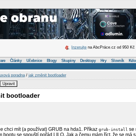
Inzerujte
na AbcPráce.cz od 950 Kč
are
Články
Učebnice
Blogy
Skupiny
Desktopy
Hry
Slovník
Kdo
uxová poradna
/
jak změnit bootloader
Upravit
it bootloader
e chci mít (a používat) GRUB na hda1. Příkaz
se 
grub-install
ém bootu se spouští pořád LILO. Jak a čemu mám říct, že se má