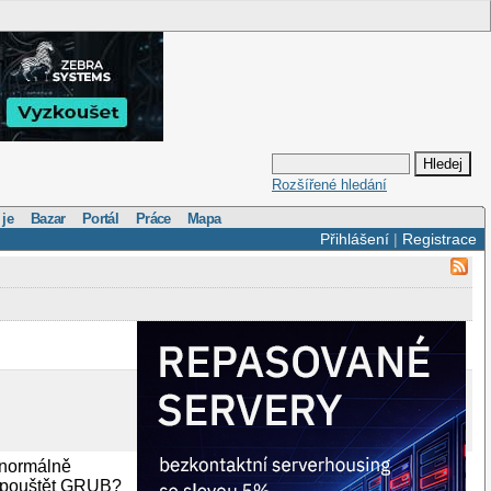
Rozšířené hledání
 je
Bazar
Portál
Práce
Mapa
Přihlášení
|
Registrace
normálně
 spouštět GRUB?