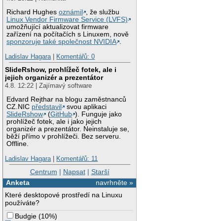
Richard Hughes
oznámil
, že službu
Linux Vendor Firmware Service (LVFS)
umožňující aktualizovat firmware
zařízení na počítačích s Linuxem, nově
sponzoruje také společnost NVIDIA
.
Ladislav Hagara
|
Komentářů: 0
SlideRshow, prohlížeč fotek, ale i
jejich organizér a prezentátor
4.8. 12:22 | Zajímavý software
Edvard Rejthar na blogu zaměstnanců
CZ.NIC
představil
svou aplikaci
SlideRshow
(
GitHub
). Funguje jako
prohlížeč fotek, ale i jako jejich
organizér a prezentátor. Neinstaluje se,
běží přímo v prohlížeči. Bez serveru.
Offline.
Ladislav Hagara
|
Komentářů: 11
Centrum
|
Napsat
|
Starší
Anketa
navrhněte »
Které desktopové prostředí na Linuxu
používáte?
Budgie
(
10%
)