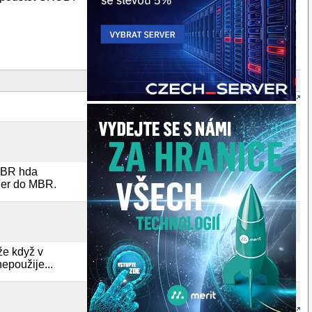
v MBR hda
ader do MBR.
že když v
epoužije...