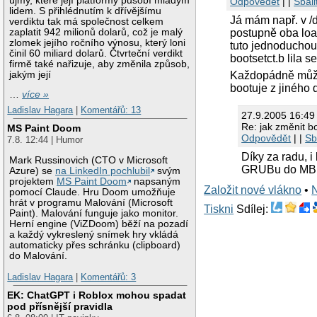
újmy, které její platformy působí mladým
Odpovědět
| |
Sbali
lidem. S přihlédnutím k dřívějšímu
Já mám např. v /
verdiktu tak má společnost celkem
postupně oba load
zaplatit 942 milionů dolarů, což je malý
zlomek jejího ročního výnosu, který loni
tuto jednoduchou
činil 60 miliard dolarů. Čtvrteční verdikt
bootsetct.b lila s
firmě také nařizuje, aby změnila způsob,
jakým její
Každopádně může 
bootuje z jiného 
…
více »
Ladislav Hagara
|
Komentářů: 13
27.9.2005 16:49 
Re: jak změnit b
MS Paint Doom
Odpovědět
| |
Sb
7.8. 12:44 | Humor
Díky za radu, 
Mark Russinovich (CTO v Microsoft
GRUBu do MBR, 
Azure) se
na LinkedIn pochlubil
svým
projektem
MS Paint Doom
napsaným
Založit nové vlákno
•
pomocí Claude. Hru Doom umožňuje
hrát v programu Malování (Microsoft
Tiskni
Sdílej:
Paint). Malování funguje jako monitor.
Herní engine (ViZDoom) běží na pozadí
a každý vykreslený snímek hry vkládá
automaticky přes schránku (clipboard)
do Malování.
Ladislav Hagara
|
Komentářů: 3
EK: ChatGPT i Roblox mohou spadat
pod přísnější pravidla