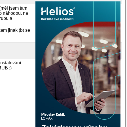
(měl jsem tam
lo náhodou, na
rubu a
am jinak (b) se
instalování
RUB :)