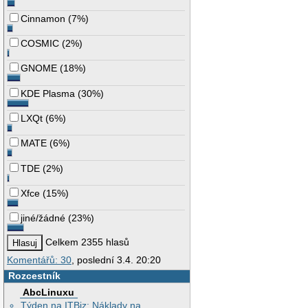
Cinnamon
(
7%
)
COSMIC
(
2%
)
GNOME
(
18%
)
KDE Plasma
(
30%
)
LXQt
(
6%
)
MATE
(
6%
)
TDE
(
2%
)
Xfce
(
15%
)
jiné/žádné
(
23%
)
Celkem 2355 hlasů
Komentářů: 30
, poslední 3.4. 20:20
Rozcestník
AbcLinuxu
Týden na ITBiz: Náklady na