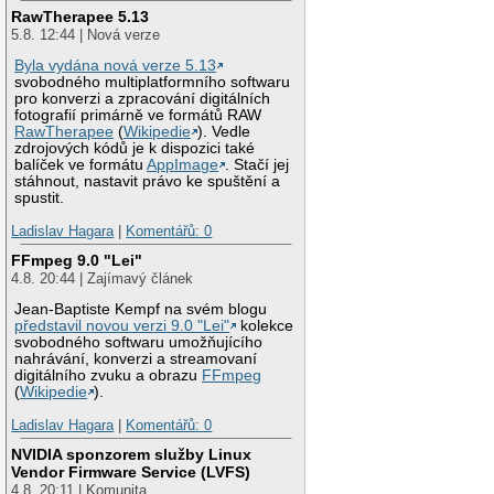
RawTherapee 5.13
5.8. 12:44 | Nová verze
Byla vydána nová verze 5.13
svobodného multiplatformního softwaru
pro konverzi a zpracování digitálních
fotografií primárně ve formátů RAW
RawTherapee
(
Wikipedie
). Vedle
zdrojových kódů je k dispozici také
balíček ve formátu
AppImage
. Stačí jej
stáhnout, nastavit právo ke spuštění a
spustit.
Ladislav Hagara
|
Komentářů: 0
FFmpeg 9.0 "Lei"
4.8. 20:44 | Zajímavý článek
Jean-Baptiste Kempf na svém blogu
představil novou verzi 9.0 "Lei"
kolekce
svobodného softwaru umožňujícího
nahrávání, konverzi a streamovaní
digitálního zvuku a obrazu
FFmpeg
(
Wikipedie
).
Ladislav Hagara
|
Komentářů: 0
NVIDIA sponzorem služby Linux
Vendor Firmware Service (LVFS)
4.8. 20:11 | Komunita