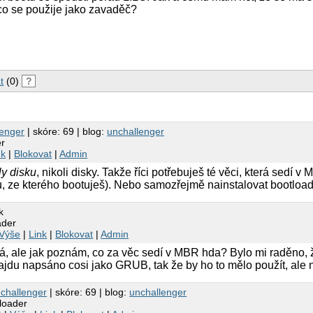
o se použije jako zavaděč?
t
(0)
?
lenger
| skóre: 69 | blog:
unchallenger
er
nk
|
Blokovat
|
Admin
ly disku
, nikoli disky. Takže říci potřebuješ té věci, která sedí 
u, ze kterého bootuješ). Nebo samozřejmě nainstalovat bootlo
k
ader
Výše
|
Link
|
Blokovat
|
Admin
á, ale jak poznám, co za věc sedí v MBR hda? Bylo mi raděno, 
jdu napsáno cosi jako GRUB, tak že by ho to mělo použít, ale n
challenger
| skóre: 69 | blog:
unchallenger
tloader