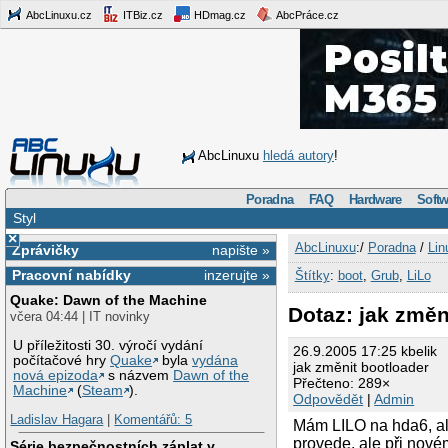
AbcLinuxu.cz
ITBiz.cz
HDmag.cz
AbcPráce.cz
AbcLinuxu
hledá autory
!
Poradna
FAQ
Hardware
Softw
Styl
×
AbcLinuxu
:/
Poradna
/
Lin
Zprávičky
napište »
Pracovní nabídky
inzerujte »
Štítky
:
boot
,
Grub
,
LiLo
Quake: Dawn of the Machine
Dotaz: jak změn
včera 04:44 | IT novinky
U příležitosti 30. výročí vydání
26.9.2005 17:25 kbelik
počítačové hry
Quake
byla
vydána
jak změnit bootloader
nová epizoda
s názvem
Dawn of the
Přečteno: 289×
Machine
(
Steam
).
Odpovědět
|
Admin
Ladislav Hagara
|
Komentářů: 5
Mám LILO na hda6, al
provede, ale při nov
Série bezpečnostních záplat v