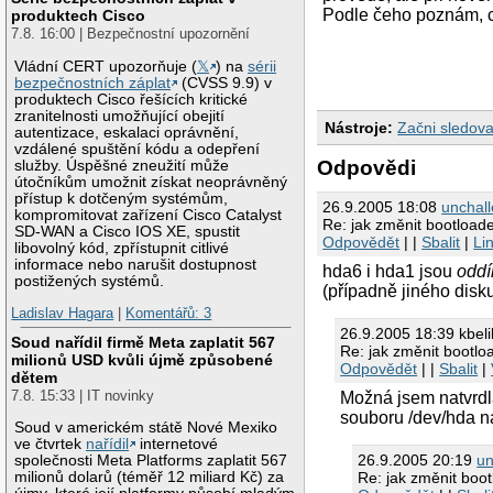
Podle čeho poznám, c
produktech Cisco
7.8. 16:00 | Bezpečnostní upozornění
Vládní CERT upozorňuje (
𝕏
) na
sérii
bezpečnostních záplat
(CVSS 9.9) v
produktech Cisco řešících kritické
zranitelnosti umožňující obejití
Nástroje:
Začni sledova
autentizace, eskalaci oprávnění,
vzdálené spuštění kódu a odepření
Odpovědi
služby. Úspěšné zneužití může
útočníkům umožnit získat neoprávněný
přístup k dotčeným systémům,
26.9.2005 18:08
unchal
kompromitovat zařízení Cisco Catalyst
Re: jak změnit bootload
SD-WAN a Cisco IOS XE, spustit
Odpovědět
| |
Sbalit
|
Li
libovolný kód, zpřístupnit citlivé
informace nebo narušit dostupnost
hda6 i hda1 jsou
oddí
postižených systémů.
(případně jiného disk
Ladislav Hagara
|
Komentářů: 3
26.9.2005 18:39 kbeli
Soud nařídil firmě Meta zaplatit 567
Re: jak změnit bootlo
milionů USD kvůli újmě způsobené
Odpovědět
| |
Sbalit
|
dětem
7.8. 15:33 | IT novinky
Možná jsem natvrdl
souboru /dev/hda na
Soud v americkém státě Nové Mexiko
ve čtvrtek
nařídil
internetové
26.9.2005 20:19
un
společnosti Meta Platforms zaplatit 567
Re: jak změnit boo
milionů dolarů (téměř 12 miliard Kč) za