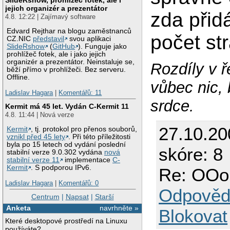
jejich organizér a prezentátor
zda přid
4.8. 12:22 | Zajímavý software
Edvard Rejthar na blogu zaměstnanců
počet st
CZ.NIC
představil
svou aplikaci
SlideRshow
(
GitHub
). Funguje jako
prohlížeč fotek, ale i jako jejich
organizér a prezentátor. Neinstaluje se,
Rozdíly v 
běží přímo v prohlížeči. Bez serveru.
Offline.
vůbec nic, 
Ladislav Hagara
|
Komentářů: 11
srdce.
Kermit má 45 let. Vydán C-Kermit 11
4.8. 11:44 | Nová verze
27.10.2
Kermit
, tj. protokol pro přenos souborů,
vznikl před 45 lety
. Při této příležitosti
byla po 15 letech od vydání poslední
skóre: 8
stabilní verze 9.0.302 vydána
nová
stabilní verze 11
implementace
C-
Kermit
. S podporou IPv6.
Re: OOo 
Ladislav Hagara
|
Komentářů: 0
Odpověd
Centrum
|
Napsat
|
Starší
Anketa
navrhněte »
Blokovat
Které desktopové prostředí na Linuxu
používáte?