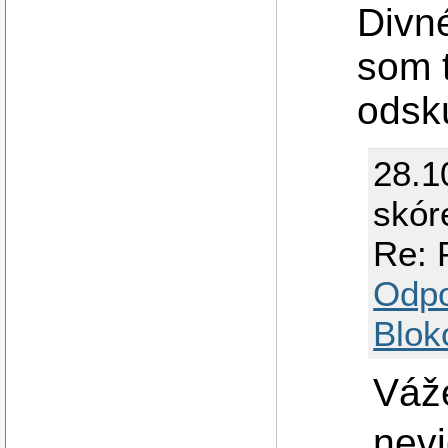
Divné
som t
odsk
28.1
skór
Re: 
Odp
Blok
Váž
nevi