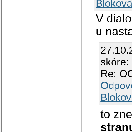
Blokova
V dial
u nasta
27.10.
skóre:
Re: OO
Odpov
Blokov
to zne
stran