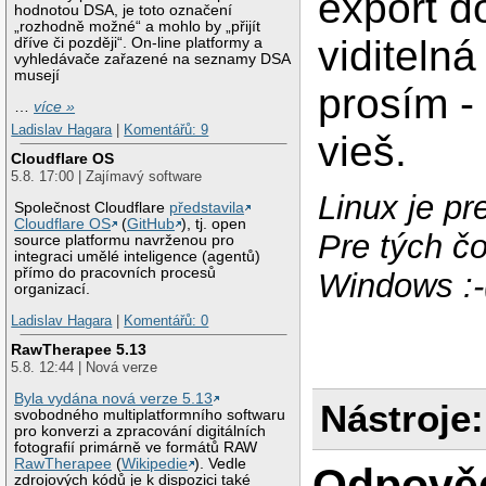
export 
hodnotou DSA, je toto označení
„rozhodně možné“ a mohlo by „přijít
viditelná
dříve či později“. On-line platformy a
vyhledávače zařazené na seznamy DSA
musejí
prosím -
…
více »
Ladislav Hagara
|
Komentářů: 9
vieš.
Cloudflare OS
5.8. 17:00 | Zajímavý software
Linux je pr
Společnost Cloudflare
představila
Cloudflare OS
(
GitHub
), tj. open
Pre tých čo
source platformu navrženou pro
integraci umělé inteligence (agentů)
přímo do pracovních procesů
Windows :-
organizací.
Ladislav Hagara
|
Komentářů: 0
RawTherapee 5.13
5.8. 12:44 | Nová verze
Byla vydána nová verze 5.13
Nástroje:
svobodného multiplatformního softwaru
pro konverzi a zpracování digitálních
fotografií primárně ve formátů RAW
RawTherapee
(
Wikipedie
). Vedle
Odpově
zdrojových kódů je k dispozici také