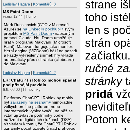
strane iš
Ladislav Hagara
|
Komentářů: 8
MS Paint Doom
toho isté
včera 12:44 | Humor
Mark Russinovich (CTO v Microsoft
len s po
Azure) se
na LinkedIn pochlubil
svým
projektem
MS Paint Doom
napsaným
pomocí Claude. Hru Doom umožňuje
strán op
hrát v programu Malování (Microsoft
Paint). Malování funguje jako monitor.
Herní engine (ViZDoom) běží na pozadí
začiatku
a každý vykreslený snímek hry vkládá
automaticky přes schránku (clipboard)
do Malování.
ručné za
Ladislav Hagara
|
Komentářů: 2
stránky
t
EK: ChatGPT i Roblox mohou spadat
pod přísnější pravidla
6.8. 08:00 | IT novinky
pridá
vž
Platformy ChatGPT i Roblox by mohly
být
zařazeny na seznam
mimořádně
neviditeľ
velkých on-line platforem nebo
internetových vyhledávačů, na něž se
vztahují zvláštní podmínky podle
Potom k
nařízení o digitálních službách (DSA).
Vzhledem k tomu, že ChatGPT i Roblox
oznámily počet uživatelů nad prahovou