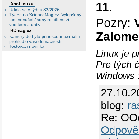
11
.
AbcLinuxu
Událo se v týdnu 32/2026
Týden na ScienceMag.cz: Vylepšený
Pozry:
test nenašel žádný rozdíl mezi
vodíkem a antiv
HDmag.cz
Zalome
Kamery do bytu přinesou maximální
přehled o vaší domácnosti
Testovací novinka
Linux je p
Pre tých č
Windows :
27.10.2
blog:
ra
Re: OOo
Odpově