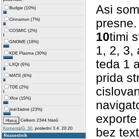
Asi som
Budgie
(
10%
)
presne.
Cinnamon
(
7%
)
COSMIC
(
2%
)
10
timi 
GNOME
(
18%
)
1, 2, 3,
KDE Plasma
(
30%
)
teda 1 
LXQt
(
6%
)
prida st
MATE
(
6%
)
TDE
(
2%
)
cislovan
Xfce
(
15%
)
navigato
jiné/žádné
(
23%
)
exporte
Celkem 2344 hlasů
Komentářů: 30
, poslední 3.4. 20:20
bez tex
Rozcestník