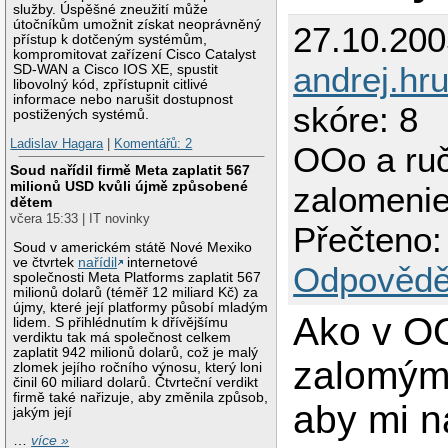
služby. Úspěšné zneužití může
útočníkům umožnit získat neoprávněný
27.10.200
přístup k dotčeným systémům,
kompromitovat zařízení Cisco Catalyst
andrej.hr
SD-WAN a Cisco IOS XE, spustit
libovolný kód, zpřístupnit citlivé
informace nebo narušit dostupnost
skóre: 8
postižených systémů.
Ladislav Hagara
|
Komentářů: 2
OOo a ru
Soud nařídil firmě Meta zaplatit 567
milionů USD kvůli újmě způsobené
zalomenie
dětem
včera 15:33 | IT novinky
Přečteno:
Soud v americkém státě Nové Mexiko
ve čtvrtek
nařídil
internetové
Odpovědě
společnosti Meta Platforms zaplatit 567
milionů dolarů (téměř 12 miliard Kč) za
újmy, které její platformy působí mladým
Ako v O
lidem. S přihlédnutím k dřívějšímu
verdiktu tak má společnost celkem
zaplatit 942 milionů dolarů, což je malý
zalomým 
zlomek jejího ročního výnosu, který loni
činil 60 miliard dolarů. Čtvrteční verdikt
firmě také nařizuje, aby změnila způsob,
aby mi n
jakým její
…
více »