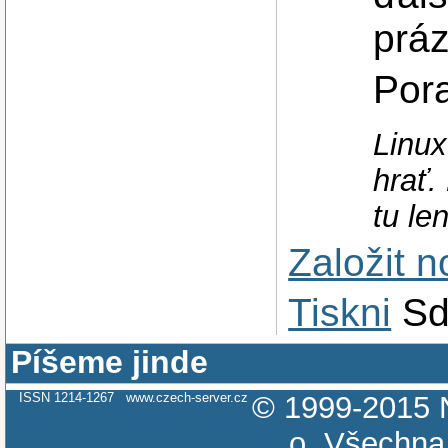
práz
Pora
Linux
hrať.
tu le
Založit 
Tiskni
Sd
Píšeme jinde
ISSN 1214-1267
www.czech-server.cz
© 1999-2015
o.
Všechna 