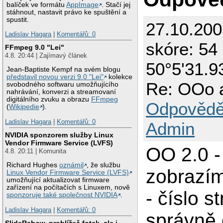
balíček ve formátu
AppImage
. Stačí jej
stáhnout, nastavit právo ke spuštění a
spustit.
27.10.20
Ladislav Hagara
|
Komentářů: 0
skóre: 54 
FFmpeg 9.0 "Lei"
4.8. 20:44 | Zajímavý článek
50°5'31.9
Jean-Baptiste Kempf na svém blogu
představil novou verzi 9.0 "Lei"
kolekce
Re: OOo a
svobodného softwaru umožňujícího
nahrávání, konverzi a streamovaní
digitálního zvuku a obrazu
FFmpeg
Odpovědě
(
Wikipedie
).
Ladislav Hagara
|
Komentářů: 0
Admin
NVIDIA sponzorem služby Linux
Vendor Firmware Service (LVFS)
OO 2.0 -
4.8. 20:11 | Komunita
Richard Hughes
oznámil
, že službu
zobrazím
Linux Vendor Firmware Service (LVFS)
umožňující aktualizovat firmware
zařízení na počítačích s Linuxem, nově
- číslo s
sponzoruje také společnost NVIDIA
.
Ladislav Hagara
|
Komentářů: 0
správně 
SlideRshow, prohlížeč fotek, ale i