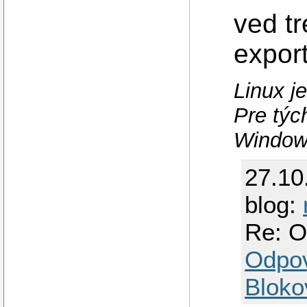
ved tr
expor
Linux j
Pre týc
Windows
27.10
blog:
Re: O
Odpo
Bloko