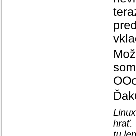
tera
pred
vkla
Mož
som
OOo
Ďaku
Linux
hrať.
tu le