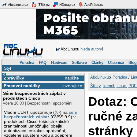
AbcLinuxu.cz
ITBiz.cz
HDmag.cz
AbcPráce.cz
AbcLinuxu
hledá autory
!
Poradna
FAQ
Hardware
Software
Články
Učebnice
Blog
Styl
×
AbcLinuxu
:/
Poradna
/
Lin
Zprávičky
napište »
Pracovní nabídky
inzerujte »
Štítky
:
kernel
,
Linux
,
PDF
Série bezpečnostních záplat v
Dotaz: 
produktech Cisco
včera 16:00 | Bezpečnostní upozornění
ručné z
Vládní CERT upozorňuje (
𝕏
) na
sérii
bezpečnostních záplat
(CVSS 9.9) v
produktech Cisco řešících kritické
stránky
zranitelnosti umožňující obejití
autentizace, eskalaci oprávnění,
vzdálené spuštění kódu a odepření