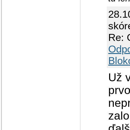
28.1
skór
Re: 
Odp
Blok
Už v
prv
nepr
zal
ďalš